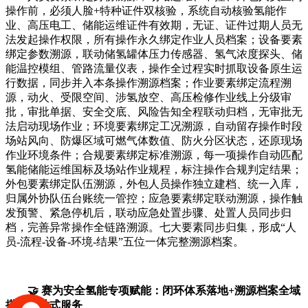
操作前，必须人脸+特种证件双核验，系统自动核验氢能作
业、高压电工、储能运维证件有效期，无证、证件过期人员无
法发起操作权限，所有操作永久绑定作业人员档案；设备要素
绑定参数溯源，联动储氢罐体压力传感器、氢气浓度探头、储
能温控模组、管路流量仪表，操作全过程实时抓取设备原生运
行数据，同步并入本条操作溯源档案；作业要素绑定流程溯
源，动火、受限空间、涉氢放空、高压检修作业线上分级审
批，审批单据、安全交底、风险告知全程联动归档，无审批无
法启动现场作业；环境要素绑定工况溯源，自动留存操作时段
场站风向、防爆区域可燃气体数值、防火分区状态，还原现场
作业环境条件；合规要素绑定标准溯源，每一项操作自动匹配
氢能储能运维国标及场站作业规程，标注操作合规判定结果；
外包要素绑定队伍溯源，外包人员操作独立建档、统一入库，
归属外协队伍台账统一管控；应急要素绑定联动溯源，操作触
发预警、紧急停机后，联动应急处置步骤、处置人员同步归
档，完善异常操作全链路溯源。七大要素同步归集，形成“人
员-流程-设备-环境-结果”五位一体完整溯源档案。
🤝 赛为安全氢能专项赋能：闭环体系落地+溯源档案全域
搭建一站式服务