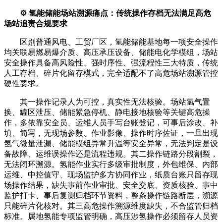
⚙️ 氢能储能场站溯源痛点：传统操作存档无法满足高危
场站追责合规要求
区别普通风电、工贸厂区，氢能储能基地每一项安全操作
均关联易燃易爆介质、高压承压设备、储能电化学模组，场站
安全操作具备高风险性、强时序性、强流程性三大特质，传统
人工存档、碎片化留存模式，完全适配不了高危场站溯源管控
硬性要求。
其一操作记录人为可控，真实性无法核验。场站氢气置
换、罐区泄压、储能紧急停机、静电接地核验等关键高危操
作，多依靠安全员、运维人员手写台账登记，可事后涂改、补
填、简写，无现场参数、作业影像、操作时序佐证，一旦出现
氢气微量泄漏、储能模组异常升温等安全异常，无法判定是设
备故障、运维误操作还是流程违规。其二操作链路分段割裂，
无法闭环溯源。氢能作业实行多级审批制度，外包维保、内部
运维、中控值守、现场监护多方协同作业，纸质台账只留存现
场操作结果，缺失事前作业审批、安全交底、资质核验、事中
监护打卡、事后复测归档环节资料，整条操作链路断层，溯源
只能碎片化核对。其三高危操作溯源维度缺失，不合监管归档
标准。属地氢能专项监管明确，高压涉氢操作必须留存人员资