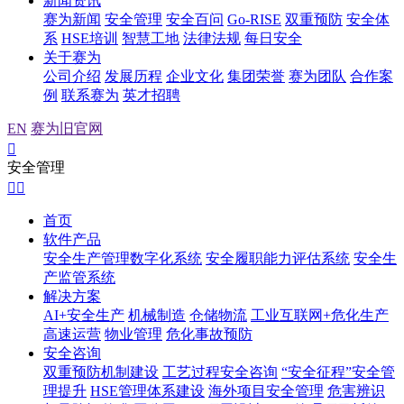
新闻资讯
赛为新闻
安全管理
安全百问
Go-RISE
双重预防
安全体
系
HSE培训
智慧工地
法律法规
每日安全
关于赛为
公司介绍
发展历程
企业文化
集团荣誉
赛为团队
合作案
例
联系赛为
英才招聘
EN
赛为旧官网

安全管理


首页
软件产品
安全生产管理数字化系统
安全履职能力评估系统
安全生
产监管系统
解决方案
AI+安全生产
机械制造
仓储物流
工业互联网+危化生产
高速运营
物业管理
危化事故预防
安全咨询
双重预防机制建设
工艺过程安全咨询
“安全征程”安全管
理提升
HSE管理体系建设
海外项目安全管理
危害辨识