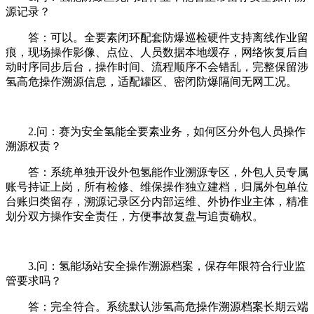
源记录？
答：可以。全要素闭环配套防爆巡检硬件支持离线作业留
痕，现场操作影像、点位、人员数据本地缓存，网络恢复后自
动时序同步后台，操作时间、流程顺序不会错乱，完整保留涉
氢高危操作溯源信息，适配罐区、密闭防爆隔间无网工况。
2.问：赛为安全氢能全要素业务，如何区分外包人员操作
溯源权责？
答：系统单独开设外包氢能作业溯源专区，外包人员专属
账号持证上岗，所有检修、维保操作独立建档，归属外包单位
台账归类留存，溯源记录区分内部运维、外协作业主体，精准
划分双方操作安全责任，方便事故复盘与追责确权。
3.问：氢能场站安全操作溯源档案，保存年限符合行业监
管要求吗？
答：完全符合。系统默认涉氢高危操作溯源档案长期云端