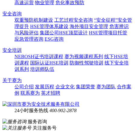
高速运营
物业管理
危化事故预防
安全咨询
双重预防机制建设
工艺过程安全咨询
“安全征程”安全管
理提升
HSE管理体系建设
海外项目安全管理
危害辨识
与风险评估
集团公司HSE顶层设计
HSE管理项目托管
应急管理咨询
ESG咨询
安全培训
NEBOSH证书培训课程
赛为视频课程系列
线下HSE培
训课程
国际认证HSE培训
防御性驾驶培训
线下安全培
训系列
培训师队伍
关于赛为
公司介绍
发展历程
企业文化
集团荣誉
赛为团队
合作案
例
联系赛为
英才招聘
24小时服务热线
400-902-2878
服务咨询
关注服务号