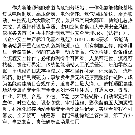
作为新能源储能赛道高危细分场站，一体化氢能储能基地
集成电解制氢、高压储氢、电池储能、氢气调压输送、余热联
动、中控配电六大联动工况，兼具氢气易燃高压、储能电芯热
失控、高压特种设备承压、密闭空间富集四大专属安全风险。
依据各省市《可再生能源制氢产业安全管理办法（试行）》、
《企业安全生产标准化基本规范》GB/T 33000要求，氢能储
能场站属于重点监管高危新能源点位，所有制氢启停、罐体泄
压、管路置换、储能充放电、动火登高、气体检测、设备维保
全流程安全操作，必须做到操作可回看、人员可定位、流程可
核验、责任可界定。传统氢能场站人工纸质登记、班组零散台
账、单机设备日志存档模式，存在操作补录、记录篡改、流程
断档、数据割裂硬伤，事故发生后无法还原完整操作链路，成
为氢能储能项目合规扣分、追责界定最大痛点。依托适配氢能
场站专属的安全生产全要素闭环管理体系，打通人员、设备、
作业、环境、合规、外包、应急七大管控链路，自动绑定操作
主体、时空点位、设备参数、审批流程、影像留痕五大溯源维
度，标准化留存场站全域安全操作原生记录，实现全流程不可
篡改、全天候可一键溯源，适配氢能储能监管抽查、第三方外
审、事故复盘、责任确权全场景使用。