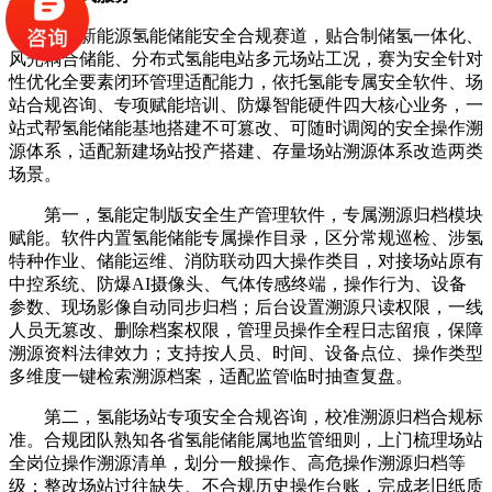
深耕新能源氢能储能安全合规赛道，贴合制储氢一体化、
风光耦合储能、分布式氢能电站多元场站工况，赛为安全针对
性优化全要素闭环管理适配能力，依托氢能专属安全软件、场
站合规咨询、专项赋能培训、防爆智能硬件四大核心业务，一
站式帮氢能储能基地搭建不可篡改、可随时调阅的安全操作溯
源体系，适配新建场站投产搭建、存量场站溯源体系改造两类
场景。
第一，氢能定制版安全生产管理软件，专属溯源归档模块
赋能。软件内置氢能储能专属操作目录，区分常规巡检、涉氢
特种作业、储能运维、消防联动四大操作类目，对接场站原有
中控系统、防爆AI摄像头、气体传感终端，操作行为、设备
参数、现场影像自动同步归档；后台设置溯源只读权限，一线
人员无篡改、删除档案权限，管理员操作全程日志留痕，保障
溯源资料法律效力；支持按人员、时间、设备点位、操作类型
多维度一键检索溯源档案，适配监管临时抽查复盘。
第二，氢能场站专项安全合规咨询，校准溯源归档合规标
准。合规团队熟知各省氢能储能属地监管细则，上门梳理场站
全岗位操作溯源清单，划分一般操作、高危操作溯源归档等
级；整改场站过往缺失、不合规历史操作台账，完成老旧纸质