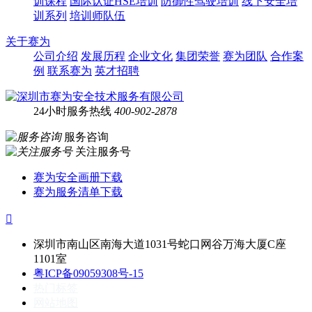
训课程
国际认证HSE培训
防御性驾驶培训
线下安全培
训系列
培训师队伍
关于赛为
公司介绍
发展历程
企业文化
集团荣誉
赛为团队
合作案
例
联系赛为
英才招聘
24小时服务热线
400-902-2878
服务咨询
关注服务号
赛为安全画册下载
赛为服务清单下载

深圳市南山区南海大道1031号蛇口网谷万海大厦C座
1101室
粤ICP备09059308号-15
热门标签
网站地图