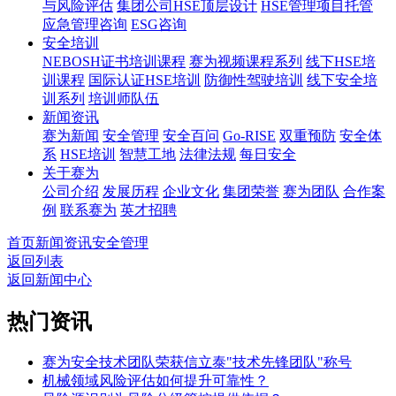
与风险评估
集团公司HSE顶层设计
HSE管理项目托管
应急管理咨询
ESG咨询
安全培训
NEBOSH证书培训课程
赛为视频课程系列
线下HSE培
训课程
国际认证HSE培训
防御性驾驶培训
线下安全培
训系列
培训师队伍
新闻资讯
赛为新闻
安全管理
安全百问
Go-RISE
双重预防
安全体
系
HSE培训
智慧工地
法律法规
每日安全
关于赛为
公司介绍
发展历程
企业文化
集团荣誉
赛为团队
合作案
例
联系赛为
英才招聘
首页
新闻资讯
安全管理
返回列表
返回新闻中心
热门资讯
赛为安全技术团队荣获信立泰"技术先锋团队"称号
机械领域风险评估如何提升可靠性？