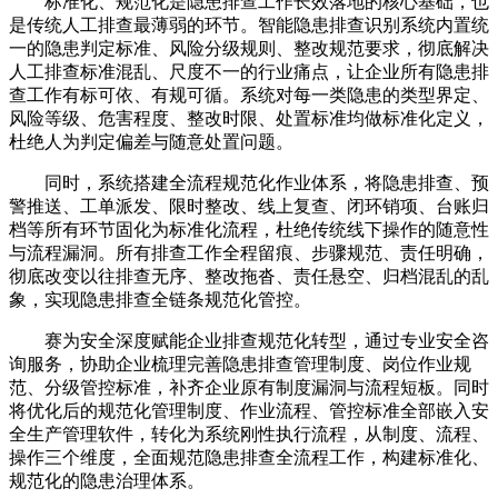
标准化、规范化是隐患排查工作长效落地的核心基础，也
是传统人工排查最薄弱的环节。智能隐患排查识别系统内置统
一的隐患判定标准、风险分级规则、整改规范要求，彻底解决
人工排查标准混乱、尺度不一的行业痛点，让企业所有隐患排
查工作有标可依、有规可循。系统对每一类隐患的类型界定、
风险等级、危害程度、整改时限、处置标准均做标准化定义，
杜绝人为判定偏差与随意处置问题。
同时，系统搭建全流程规范化作业体系，将隐患排查、预
警推送、工单派发、限时整改、线上复查、闭环销项、台账归
档等所有环节固化为标准化流程，杜绝传统线下操作的随意性
与流程漏洞。所有排查工作全程留痕、步骤规范、责任明确，
彻底改变以往排查无序、整改拖沓、责任悬空、归档混乱的乱
象，实现隐患排查全链条规范化管控。
赛为安全深度赋能企业排查规范化转型，通过专业安全咨
询服务，协助企业梳理完善隐患排查管理制度、岗位作业规
范、分级管控标准，补齐企业原有制度漏洞与流程短板。同时
将优化后的规范化管理制度、作业流程、管控标准全部嵌入安
全生产管理软件，转化为系统刚性执行流程，从制度、流程、
操作三个维度，全面规范隐患排查全流程工作，构建标准化、
规范化的隐患治理体系。