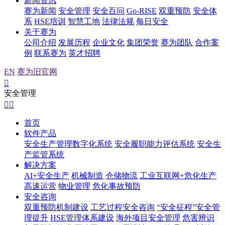
新闻资讯
赛为新闻
安全管理
安全百问
Go-RISE
双重预防
安全体
系
HSE培训
智慧工地
法律法规
每日安全
关于赛为
公司介绍
发展历程
企业文化
集团荣誉
赛为团队
合作案
例
联系赛为
英才招聘
EN
赛为旧官网

安全管理


首页
软件产品
安全生产管理数字化系统
安全履职能力评估系统
安全生
产监管系统
解决方案
AI+安全生产
机械制造
仓储物流
工业互联网+危化生产
高速运营
物业管理
危化事故预防
安全咨询
双重预防机制建设
工艺过程安全咨询
“安全征程”安全管
理提升
HSE管理体系建设
海外项目安全管理
危害辨识