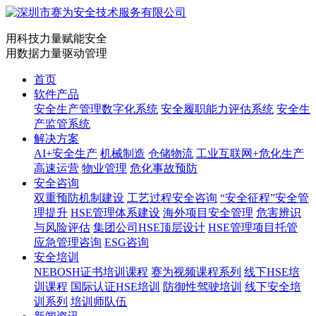
用科技力量赋能安全
用数据力量驱动管理
首页
软件产品
安全生产管理数字化系统
安全履职能力评估系统
安全生
产监管系统
解决方案
AI+安全生产
机械制造
仓储物流
工业互联网+危化生产
高速运营
物业管理
危化事故预防
安全咨询
双重预防机制建设
工艺过程安全咨询
“安全征程”安全管
理提升
HSE管理体系建设
海外项目安全管理
危害辨识
与风险评估
集团公司HSE顶层设计
HSE管理项目托管
应急管理咨询
ESG咨询
安全培训
NEBOSH证书培训课程
赛为视频课程系列
线下HSE培
训课程
国际认证HSE培训
防御性驾驶培训
线下安全培
训系列
培训师队伍