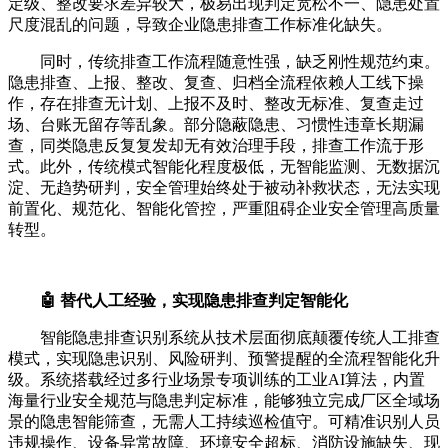
定级、整改要求差异较大，极易出现判定宽松不一、隐患处置
尺度混乱的问题，导致企业隐患排查工作标准化缺失。
同时，传统排查工作流程随意性强，缺乏刚性规范约束。
隐患排查、上报、整改、复查、归档全流程依赖人工线下操
作，存在排查无计划、上报不及时、整改无标准、复查走过
场、台账无留存等乱象。部分隐蔽隐患、习惯性违章长期漏
查，同类隐患反复复发却无有效治理手段，排查工作流于形
式。此外，传统模式智能化程度极低，无智能监测、无数据沉
淀、无趋势研判，安全管理始终处于被动补救状态，无法实现
前置化、规范化、智能化管控，严重阻碍企业安全管理高质量
转型。
🤖 替代人工经验，实现隐患排查判定智能化
智能隐患排查识别系统从技术层面彻底颠覆传统人工排查
模式，实现隐患识别、风险研判、预警提醒的全流程智能化升
级。系统搭载经过多行业场景专项训练的工业AI算法，内置
海量行业安全规范与隐患判定标准，能够独立完成厂区全域场
景的隐患智能筛查，无需人工持续巡检值守。可精准识别人员
违规操作、设备异常故障、环境安全超标、消防设施缺失、现