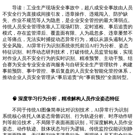
导读：工业生产现场安全事故中，超八成安全事故由人员
不安全行为直接或间接引发，违章操作、违规闯入、防护缺
失、作业不规范等人为隐患，是企业安全管控的最大薄弱点。
传统人员安全管理依靠人工现场盯防、定时巡检、事后追责的
模式，存在监管滞后、覆盖面有限、人为疏忽多、违章屡禁不
止等痛点，无法实时捕捉动态异常行为，难以从源头遏制人为
安全风险。AI异常行为识别系统依托前沿AI行为分析、姿态
特征识别、时序动态研判技术，打破传统人员监管短板，实现
对作业人员不安全行为的实时识别、精准预警、主动干预。结
合赛为安全专业安全咨询服务与自研安全生产管理软件，构建
事前预防、事中管控、事后复盘的人员安全智能化管控体系，
推动企业人员安全管理从“事后追责”向“事前预控”全面转型。
🧠 深度学习行为分析，精准解构人员作业姿态特征
不同于传统AI图像简单比对识别技术，AI异常行为识别
系统核心依托人体姿态骨骼识别、行为轨迹分析、时序动作研
判等前沿技术，不局限于表面画面识别，可深度解构人员作业
姿态、动作轨迹、肢体状态与行为逻辑。传统监控仅能识别静