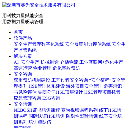
用科技力量赋能安全
用数据力量驱动管理
首页
软件产品
安全生产管理数字化系统
安全履职能力评估系统
安全生
产监管系统
解决方案
AI+安全生产
机械制造
仓储物流
工业互联网+危化生产
高速运营
物业管理
危化事故预防
安全咨询
双重预防机制建设
工艺过程安全咨询
“安全征程”安全管
理提升
HSE管理体系建设
海外项目安全管理
危害辨识
与风险评估
集团公司HSE顶层设计
HSE管理项目托管
应急管理咨询
ESG咨询
安全培训
NEBOSH证书培训课程
赛为视频课程系列
线下HSE培
训课程
国际认证HSE培训
防御性驾驶培训
线下安全培
训系列
培训师队伍