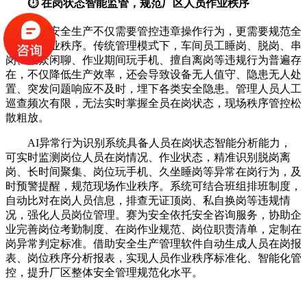
⏱️ 在岗状态智能监管，规范厂区人员作业秩序
企业安全生产不仅需要管控违章操作行为，更需要规范全
员在岗作业秩序。传统管理模式下，车间员工睡岗、脱岗、串
岗、聚众闲聊、作业期间玩手机、擅自离岗等违规行为普遍存
在，不仅降低生产效率，还会导致设备无人值守、隐患无人处
置、突发问题响应不及时，埋下各类安全隐患。管理人员人工
巡查频次有限，无法实时掌握全员在岗状态，现场秩序管控松
散粗放。
AI异常行为识别系统具备人员在岗状态智能分析能力，
可实时监测岗位人员在岗情况、作业状态，精准识别脱岗离
岗、长时间聚集、岗位玩手机、久坐睡岗等异常在岗行为，及
时预警提醒，规范现场作业秩序。系统可结合班组排班制度，
自动比对在岗人员信息，排查无证顶岗、私自换岗等违规情
况，强化人员岗位管理。赛为安全依托安全咨询服务，协助企
业完善岗位考勤制度、在岗作业规范、岗位职责清单，定制在
岗异常判定标准。借助安全生产管理软件自动生成人员在岗报
表、岗位秩序分析报表，实现人员作业秩序标准化、智能化管
控，提升厂区整体安全管理规范化水平。