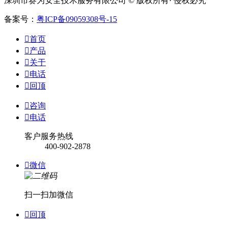
深圳市赛为安全技术服务有限公司 © 版权所有· 侵权必究
备案号：
粤ICP备09059308号-15

首页

产品

关于

电话

回顶

咨询

电话
客户服务热线
400-902-2878

微信
扫一扫加微信

回顶