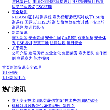
与风险评估
集团公司HSE顶层设计
HSE管理项目托管
应急管理咨询
ESG咨询
安全培训
NEBOSH证书培训课程
赛为视频课程系列
线下HSE培
训课程
国际认证HSE培训
防御性驾驶培训
线下安全培
训系列
培训师队伍
新闻资讯
赛为新闻
安全管理
安全百问
Go-RISE
双重预防
安全体
系
HSE培训
智慧工地
法律法规
每日安全
关于赛为
公司介绍
发展历程
企业文化
集团荣誉
赛为团队
合作案
例
联系赛为
英才招聘
首页
新闻资讯
安全管理
返回列表
返回新闻中心
热门资讯
赛为安全技术团队荣获信立泰"技术先锋团队"称号
机械领域风险评估如何提升可靠性？