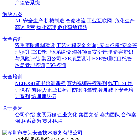
产监管系统
解决方案
AI+安全生产
机械制造
仓储物流
工业互联网+危化生产
高速运营
物业管理
危化事故预防
安全咨询
双重预防机制建设
工艺过程安全咨询
“安全征程”安全管
理提升
HSE管理体系建设
海外项目安全管理
危害辨识
与风险评估
集团公司HSE顶层设计
HSE管理项目托管
应急管理咨询
ESG咨询
安全培训
NEBOSH证书培训课程
赛为视频课程系列
线下HSE培
训课程
国际认证HSE培训
防御性驾驶培训
线下安全培
训系列
培训师队伍
关于赛为
公司介绍
发展历程
企业文化
集团荣誉
赛为团队
合作案
例
联系赛为
英才招聘
24小时服务热线
400-902-2878