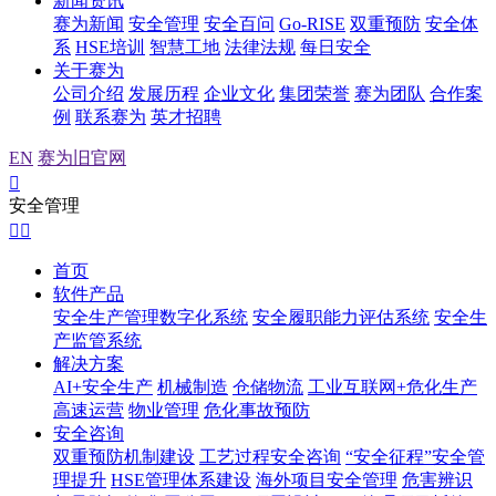
新闻资讯
赛为新闻
安全管理
安全百问
Go-RISE
双重预防
安全体
系
HSE培训
智慧工地
法律法规
每日安全
关于赛为
公司介绍
发展历程
企业文化
集团荣誉
赛为团队
合作案
例
联系赛为
英才招聘
EN
赛为旧官网

安全管理


首页
软件产品
安全生产管理数字化系统
安全履职能力评估系统
安全生
产监管系统
解决方案
AI+安全生产
机械制造
仓储物流
工业互联网+危化生产
高速运营
物业管理
危化事故预防
安全咨询
双重预防机制建设
工艺过程安全咨询
“安全征程”安全管
理提升
HSE管理体系建设
海外项目安全管理
危害辨识