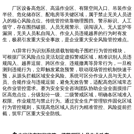
厂区设备高危区、高温作业区、有限空间入口、吊装作业
半径、危化储存区、配电房等关键区域，属于禁止无关人员进
入的核心风险点位。传统管控依靠物理围挡、警示标识、人工
值守，存在围挡破损、人员无视警示、误闯误入、无人监护等
漏洞，无关人员私自闯入、作业人员违规越界的行为时有发
生，极易引发重大安全事故，是企业重大安全风险管控难点。
AI异常行为识别系统搭载智能电子围栏行为管控模块，
可根据厂区风险点位灵活划定虚拟警戒区域，精准识别人员违
规闯入、越界逗留、跨区作业、违规撤离等异常行为，一旦检
测到违规行为，立即触发紧急预警，联动现场管控机制快速干
预，从源头拦截区域安全风险。系统可区分作业人员与无关人
员、合规作业与违规逗留，避免无效告警，适配高危区域常态
化作业管控需求。赛为安全安全咨询团队协助企业全面摸排厂
区高危点位，分级划分一级、二级警戒区域，明确各区域准入
权限、作业规范与禁止行为。通过安全生产管理软件固化区域
行为管控规则，实现高危区域人员行为精准管控、风险提前拦
截，筑牢厂区重大安全防线。