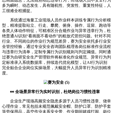
态画面隐患，无法甄别动态违章行为，而现场人员不安全行为
多为瞬时、动态发生，具有随机性、突发性、重复性特征，人
工很难全程捕捉。
系统通过海量工业现场人员作业样本训练专属行为分析模
型，精准提取站立、行走、攀爬、俯身、操作、逗留、跑动等
各类人体动作特征，可精准区分合规作业与异常违章行为，杜
绝普通AI识别“看画面不看动作”的粗放式管控问题。针对不同
行业、不同岗位的作业行为规范差异，赛为安全依托多行业安
全管控经验，通过专业安全咨询团队梳理各岗位标准作业流程
与违章行为清单，定制专属行为识别规则与判定阈值。同时通
过赛为自研安全生产管理软件将标准化作业规范、异常行为判
定标准录入系统数据库，持续迭代优化模型，让AI行为识别
完全贴合企业岗位实操场景，大幅提升人员异常行为识别精准
度。
👀 全场景异常行为实时识别，杜绝岗位习惯性违章
企业生产现场高频安全隐患多源于人员习惯性违章、侥幸
心理作业，常见包括未规范佩戴安全帽、防护口罩、防护手套
等劳保用品，高空作业未系安全带、作业期间嬉戏打闹、岗位