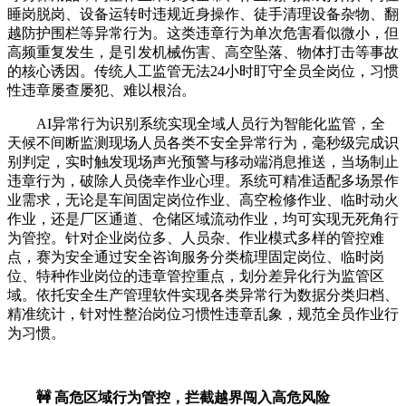
睡岗脱岗、设备运转时违规近身操作、徒手清理设备杂物、翻
越防护围栏等异常行为。这类违章行为单次危害看似微小，但
高频重复发生，是引发机械伤害、高空坠落、物体打击等事故
的核心诱因。传统人工监管无法24小时盯守全员全岗位，习惯
性违章屡查屡犯、难以根治。
AI异常行为识别系统实现全域人员行为智能化监管，全
天候不间断监测现场人员各类不安全异常行为，毫秒级完成识
别判定，实时触发现场声光预警与移动端消息推送，当场制止
违章行为，破除人员侥幸作业心理。系统可精准适配多场景作
业需求，无论是车间固定岗位作业、高空检修作业、临时动火
作业，还是厂区通道、仓储区域流动作业，均可实现无死角行
为管控。针对企业岗位多、人员杂、作业模式多样的管控难
点，赛为安全通过安全咨询服务分类梳理固定岗位、临时岗
位、特种作业岗位的违章管控重点，划分差异化行为监管区
域。依托安全生产管理软件实现各类异常行为数据分类归档、
精准统计，针对性整治岗位习惯性违章乱象，规范全员作业行
为习惯。
🚧 高危区域行为管控，拦截越界闯入高危风险