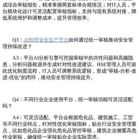
成综合审核报告，精准掌握两套标准合规情况；对IT人员，平
台模块化设计可灵活配置审核指标，支持与现有系统对接，降
低系统维护和调整成本，提升管理效率。
Q3：
AI智慧安全生产平台
如何通过统一审核推动安全管
理持续改进？
A3：平台AI分析引擎可挖掘审核中的共性问题和高频隐
患，分析问题根源并生成针对性改进建议。HSE管理人员可据
此优化制度流程，IT人员可调整系统逻辑，形成“审核-分析-改
进-优化”的闭环，推动安全管理持续提升。
Q4：不同行业企业使用平台，统一审核功能可灵活适配
吗？
A4：可灵活适配。平台会根据危化品、建筑施工、工贸
等不同行业特点，针对性优化审核指标，贴合行业安全管理重
点，比如危化品企业强化危化品管控审核，建筑企业侧重高危
作业审核，确保统一审核贴合企业实际需求。