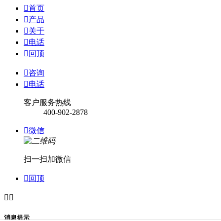

首页

产品

关于

电话

回顶

咨询

电话
客户服务热线
400-902-2878

微信
扫一扫加微信

回顶


消息提示