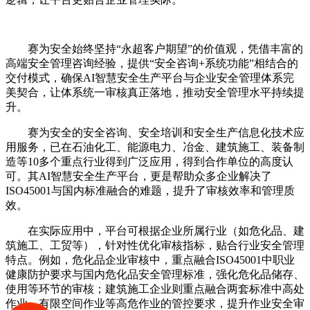
赛为安全始终坚持“永超客户期望”的价值观，凭借丰富的
高端安全管理咨询经验，提供“安全咨询+系统功能”相结合的
交付模式，确保AI智慧安全生产平台与企业安全管理体系完
美契合，让体系统一审核真正落地，推动安全管理水平持续提
升。
赛为安全的安全咨询、安全培训和安全生产信息化技术应
用服务，已在石油化工、能源电力、冶金、建筑施工、装备制
造等10多个重点行业得到广泛应用，得到合作单位的高度认
可。其AI智慧安全生产平台，更是帮助众多企业解决了
ISO45001与国内标准融合的难题，提升了审核效率和管理质
效。
在实际应用中，平台可根据企业所属行业（如危化品、建
筑施工、工贸等），针对性优化审核指标，贴合行业安全管理
特点。例如，危化品企业审核中，重点融合ISO45001中职业
健康防护要求与国内危化品安全管理标准，强化危化品储存、
使用等环节的审核；建筑施工企业则重点融合两套标准中高处
作业、有限空间作业等高危作业的管控要求，提升作业安全审