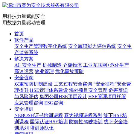
用科技力量赋能安全
用数据力量驱动管理
首页
软件产品
安全生产管理数字化系统
安全履职能力评估系统
安全生
产监管系统
解决方案
AI+安全生产
机械制造
仓储物流
工业互联网+危化生产
高速运营
物业管理
危化事故预防
安全咨询
双重预防机制建设
工艺过程安全咨询
“安全征程”安全管
理提升
HSE管理体系建设
海外项目安全管理
危害辨识
与风险评估
集团公司HSE顶层设计
HSE管理项目托管
应急管理咨询
ESG咨询
安全培训
NEBOSH证书培训课程
赛为视频课程系列
线下HSE培
训课程
国际认证HSE培训
防御性驾驶培训
线下安全培
训系列
培训师队伍