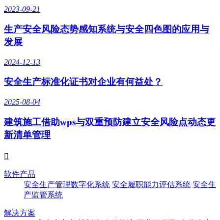
2023-09-21
生产安全风险态势感知系统与安全四色图的应用与
发展
2024-12-13
安全生产标准化证书对企业有何益处？
2025-08-04
建筑施工借助wps与双重预防建立安全风险点动态更
新清单管理

软件产品
安全生产管理数字化系统
安全履职能力评估系统
安全生
产监管系统
解决方案