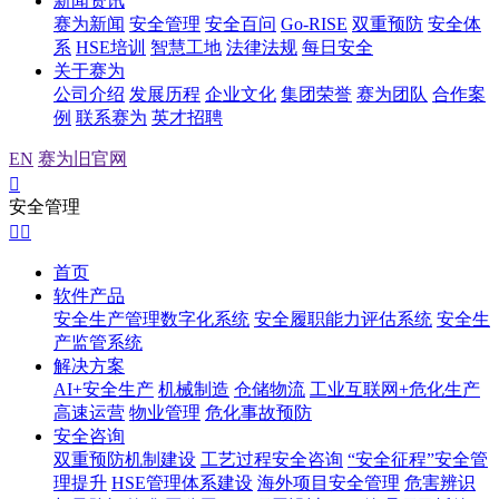
新闻资讯
赛为新闻
安全管理
安全百问
Go-RISE
双重预防
安全体
系
HSE培训
智慧工地
法律法规
每日安全
关于赛为
公司介绍
发展历程
企业文化
集团荣誉
赛为团队
合作案
例
联系赛为
英才招聘
EN
赛为旧官网

安全管理


首页
软件产品
安全生产管理数字化系统
安全履职能力评估系统
安全生
产监管系统
解决方案
AI+安全生产
机械制造
仓储物流
工业互联网+危化生产
高速运营
物业管理
危化事故预防
安全咨询
双重预防机制建设
工艺过程安全咨询
“安全征程”安全管
理提升
HSE管理体系建设
海外项目安全管理
危害辨识