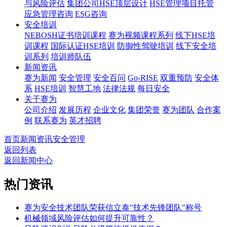
与风险评估
集团公司HSE顶层设计
HSE管理项目托管
应急管理咨询
ESG咨询
安全培训
NEBOSH证书培训课程
赛为视频课程系列
线下HSE培
训课程
国际认证HSE培训
防御性驾驶培训
线下安全培
训系列
培训师队伍
新闻资讯
赛为新闻
安全管理
安全百问
Go-RISE
双重预防
安全体
系
HSE培训
智慧工地
法律法规
每日安全
关于赛为
公司介绍
发展历程
企业文化
集团荣誉
赛为团队
合作案
例
联系赛为
英才招聘
首页
新闻资讯
安全管理
返回列表
返回新闻中心
热门资讯
赛为安全技术团队荣获信立泰"技术先锋团队"称号
机械领域风险评估如何提升可靠性？