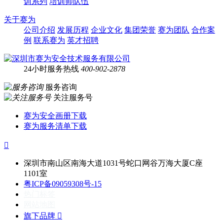
训系列
培训师队伍
关于赛为
公司介绍
发展历程
企业文化
集团荣誉
赛为团队
合作案
例
联系赛为
英才招聘
24小时服务热线
400-902-2878
服务咨询
关注服务号
赛为安全画册下载
赛为服务清单下载

深圳市南山区南海大道1031号蛇口网谷万海大厦C座
1101室
粤ICP备09059308号-15
热门标签
网站地图
旗下品牌
