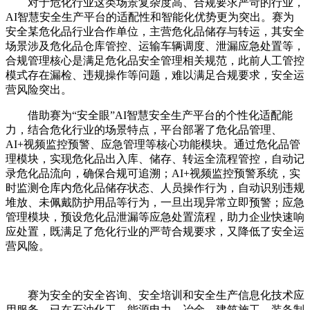
对于危化行业这类场景复杂度高、合规要求严苛的行业，
AI智慧安全生产平台的适配性和智能化优势更为突出。赛为
安全某危化品行业合作单位，主营危化品储存与转运，其安全
场景涉及危化品仓库管控、运输车辆调度、泄漏应急处置等，
合规管理核心是满足危化品安全管理相关规范，此前人工管控
模式存在漏检、违规操作等问题，难以满足合规要求，安全运
营风险突出。
借助赛为“安全眼”AI智慧安全生产平台的个性化适配能
力，结合危化行业的场景特点，平台部署了危化品管理、
AI+视频监控预警、应急管理等核心功能模块。通过危化品管
理模块，实现危化品出入库、储存、转运全流程管控，自动记
录危化品流向，确保合规可追溯；AI+视频监控预警系统，实
时监测仓库内危化品储存状态、人员操作行为，自动识别违规
堆放、未佩戴防护用品等行为，一旦出现异常立即预警；应急
管理模块，预设危化品泄漏等应急处置流程，助力企业快速响
应处置，既满足了危化行业的严苛合规要求，又降低了安全运
营风险。
赛为安全的安全咨询、安全培训和安全生产信息化技术应
用服务，已在石油化工、能源电力、冶金、建筑施工、装备制