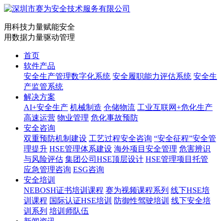
用科技力量赋能安全
用数据力量驱动管理
首页
软件产品
安全生产管理数字化系统
安全履职能力评估系统
安全生
产监管系统
解决方案
AI+安全生产
机械制造
仓储物流
工业互联网+危化生产
高速运营
物业管理
危化事故预防
安全咨询
双重预防机制建设
工艺过程安全咨询
“安全征程”安全管
理提升
HSE管理体系建设
海外项目安全管理
危害辨识
与风险评估
集团公司HSE顶层设计
HSE管理项目托管
应急管理咨询
ESG咨询
安全培训
NEBOSH证书培训课程
赛为视频课程系列
线下HSE培
训课程
国际认证HSE培训
防御性驾驶培训
线下安全培
训系列
培训师队伍