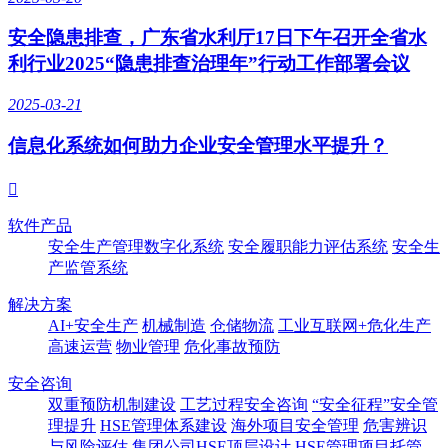
安全隐患排查，广东省水利厅17日下午召开全省水
利行业2025“隐患排查治理年”行动工作部署会议
2025-03-21
信息化系统如何助力企业安全管理水平提升？

软件产品
安全生产管理数字化系统
安全履职能力评估系统
安全生
产监管系统
解决方案
AI+安全生产
机械制造
仓储物流
工业互联网+危化生产
高速运营
物业管理
危化事故预防
安全咨询
双重预防机制建设
工艺过程安全咨询
“安全征程”安全管
理提升
HSE管理体系建设
海外项目安全管理
危害辨识
与风险评估
集团公司HSE顶层设计
HSE管理项目托管