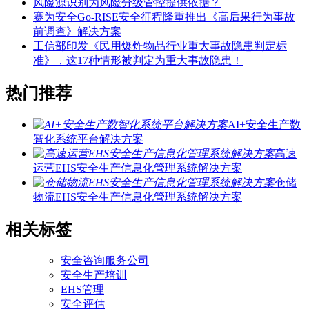
风险源识别为风险分级管控提供依据？
赛为安全Go-RISE安全征程隆重推出《高后果行为事故
前调查》解决方案
工信部印发《民用爆炸物品行业重大事故隐患判定标
准》，这17种情形被判定为重大事故隐患！
热门推荐
AI+安全生产数
智化系统平台解决方案
高速
运营EHS安全生产信息化管理系统解决方案
仓储
物流EHS安全生产信息化管理系统解决方案
相关标签
安全咨询服务公司
安全生产培训
EHS管理
安全评估