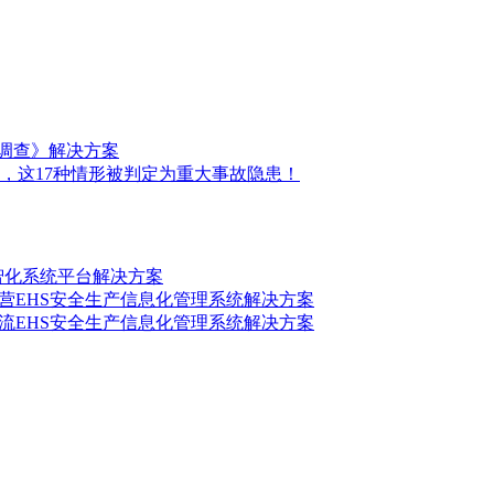
前调查》解决方案
，这17种情形被判定为重大事故隐患！
数智化系统平台解决方案
营EHS安全生产信息化管理系统解决方案
流EHS安全生产信息化管理系统解决方案