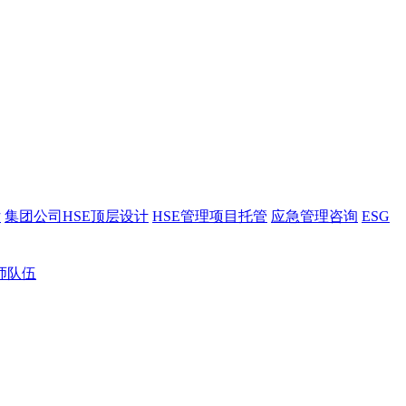
估
集团公司HSE顶层设计
HSE管理项目托管
应急管理咨询
ESG
师队伍