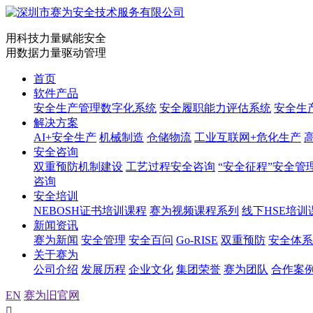
用科技力量赋能安全
用数据力量驱动管理
首页
软件产品
安全生产管理数字化系统
安全履职能力评估系统
安全生
解决方案
AI+安全生产
机械制造
仓储物流
工业互联网+危化生产
安全咨询
双重预防机制建设
工艺过程安全咨询
“安全征程”安全管
咨询
安全培训
NEBOSH证书培训课程
赛为视频课程系列
线下HSE培训
新闻资讯
赛为新闻
安全管理
安全百问
Go-RISE
双重预防
安全体系
关于赛为
公司介绍
发展历程
企业文化
集团荣誉
赛为团队
合作案
EN
赛为旧官网
