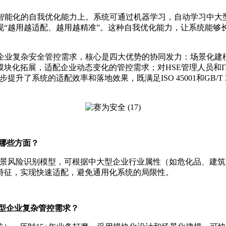
其智能化的自我优化能力上。系统可通过机器学习，自动学习中大
现“越用越适配、越用越精准”。这种自我优化能力，让系统能够
型企业复杂安全管控需求，核心是四大优势的协同发力：场景化建
块化拓展，适配企业动态变化的管控需求；对HSE管理人员和I
升了系统的适配效率和落地效果，既满足ISO 45001和GB/T 
在哪些方面？
多场景风险识别模型，可根据中大型企业行业属性（如危化品、建
特征，实现快速适配，避免通用化系统的局限性。
型企业复杂管控需求？