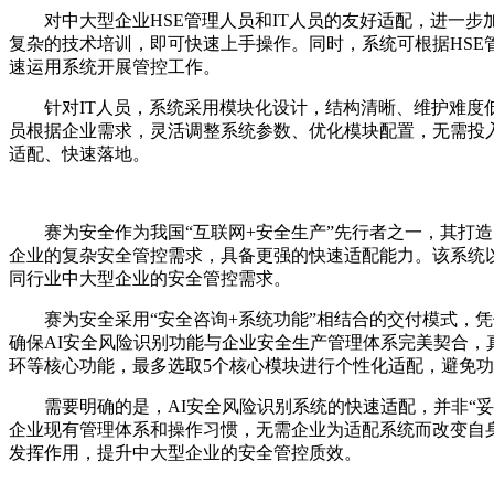
对中大型企业HSE管理人员和IT人员的友好适配，进一
复杂的技术培训，即可快速上手操作。同时，系统可根据HS
速运用系统开展管控工作。
针对IT人员，系统采用模块化设计，结构清晰、维护难度
员根据企业需求，灵活调整系统参数、优化模块配置，无需投
适配、快速落地。
赛为安全作为我国“互联网+安全生产”先行者之一，其打造
企业的复杂安全管控需求，具备更强的快速适配能力。该系统以ISO 
同行业中大型企业的安全管控需求。
赛为安全采用“安全咨询+系统功能”相结合的交付模式
确保AI安全风险识别功能与企业安全生产管理体系完美契合，
环等核心功能，最多选取5个核心模块进行个性化适配，避免
需要明确的是，AI安全风险识别系统的快速适配，并非“
企业现有管理体系和操作习惯，无需企业为适配系统而改变自
发挥作用，提升中大型企业的安全管控质效。