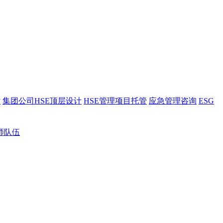
估
集团公司HSE顶层设计
HSE管理项目托管
应急管理咨询
ESG
师队伍