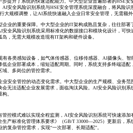
进一步提升了系统的快速适配能力。中大型企业普遍部署的HSE
AI安全风险识别系统与HSE安全管理系统深度融合，将风险识
行大规模调整，让AI系统快速融入企业日常安全管理，无需额
型企业的重要保障。中大型企业的IT架构成熟且复杂，往往部署
I安全风险识别系统采用标准化的数据接口和模块化设计，可快
岛，无需大规模改造现有IT架构和硬件设备。
现有各类感知设备，如气体传感器、位移传感器、AI摄像头、
降低企业部署成本，缩短适配周期。同时，系统支持多终端适配，
区域、多岗位的管控需求。
型企业安全管控的动态变化需求。中大型企业的生产规模、业务范
快会无法适配企业发展需求，面临淘汰风险。AI安全风险识别系
重构。
有管控模式难以实现全程监测，AI安全风险识别系统可快速添加
产标准化管理体系要求》（GB/T 33000—2025）更新后
业的复杂管控需求，实现“一次部署、长期适配”。