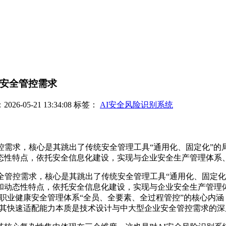
杂安全管控需求
6-05-21 13:34:08
标签：
AI安全风险识别系统
控需求，核心是其跳出了传统安全管理工具“通用化、固定化”的
性特点，依托安全信息化建设，实现与企业安全生产管理体系、现
全管控需求，核心是其跳出了传统安全管理工具“通用化、固定化
和动态性特点，依托安全信息化建设，实现与企业安全生产管理
01职业健康安全管理体系“全员、全要素、全过程管控”的核心内
的导向，其快速适配能力本质是技术设计与中大型企业安全管控需求