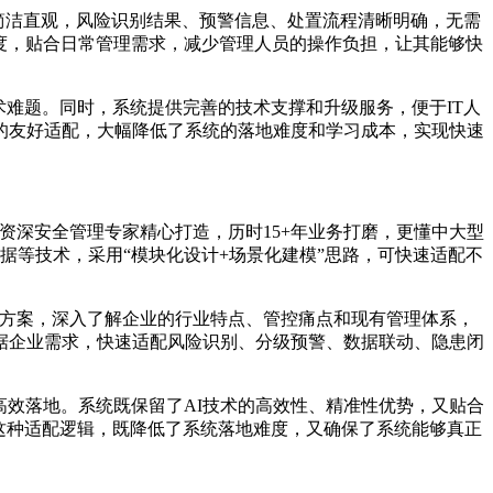
面简洁直观，风险识别结果、预警信息、处置流程清晰明确，无需
度，贴合日常管理需求，减少管理人员的操作负担，让其能够快
术难题。同时，系统提供完善的技术支撑和升级服务，便于IT人
的友好适配，大幅降低了系统的落地难度和学习成本，实现快速
由资深安全管理专家精心打造，历时15+年业务打磨，更懂中大型
I、大数据等技术，采用“模块化设计+场景化建模”思路，可快速适配不
决方案，深入了解企业的行业特点、管控痛点和现有管理体系，
根据企业需求，快速适配风险识别、分级预警、数据联动、隐患闭
高效落地。系统既保留了AI技术的高效性、精准性优势，又贴合
这种适配逻辑，既降低了系统落地难度，又确保了系统能够真正