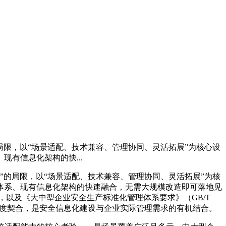
局限，以“场景适配、技术兼容、管理协同、灵活拓展”为核心设
有信息化架构的快...
”的局限，以“场景适配、技术兼容、管理协同、灵活拓展”为核
体系、现有信息化架构的快速融合，无需大规模改造即可落地见
涵，以及《大中型企业安全生产标准化管理体系要求》（GB/T
的深度契合，是安全信息化建设与企业实际管理需求的有机结合。