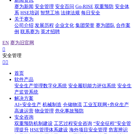
新闻资讯
赛为新闻
安全管理
安全百问
Go-RISE
双重预防
安全体
系
HSE培训
智慧工地
法律法规
每日安全
关于赛为
公司介绍
发展历程
企业文化
集团荣誉
赛为团队
合作案
例
联系赛为
英才招聘
EN
赛为旧官网

安全管理


首页
软件产品
安全生产管理数字化系统
安全履职能力评估系统
安全生
产监管系统
解决方案
AI+安全生产
机械制造
仓储物流
工业互联网+危化生产
高速运营
物业管理
危化事故预防
安全咨询
双重预防机制建设
工艺过程安全咨询
“安全征程”安全管
理提升
HSE管理体系建设
海外项目安全管理
危害辨识