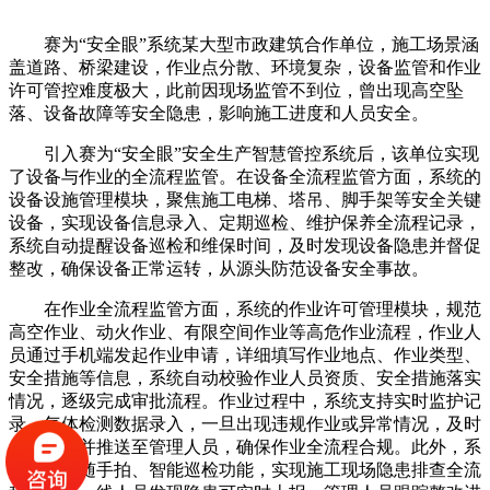
赛为“安全眼”系统某大型市政建筑合作单位，施工场景涵
盖道路、桥梁建设，作业点分散、环境复杂，设备监管和作业
许可管控难度极大，此前因现场监管不到位，曾出现高空坠
落、设备故障等安全隐患，影响施工进度和人员安全。
引入赛为“安全眼”安全生产智慧管控系统后，该单位实现
了设备与作业的全流程监管。在设备全流程监管方面，系统的
设备设施管理模块，聚焦施工电梯、塔吊、脚手架等安全关键
设备，实现设备信息录入、定期巡检、维护保养全流程记录，
系统自动提醒设备巡检和维保时间，及时发现设备隐患并督促
整改，确保设备正常运转，从源头防范设备安全事故。
在作业全流程监管方面，系统的作业许可管理模块，规范
高空作业、动火作业、有限空间作业等高危作业流程，作业人
员通过手机端发起作业申请，详细填写作业地点、作业类型、
安全措施等信息，系统自动校验作业人员资质、安全措施落实
情况，逐级完成审批流程。作业过程中，系统支持实时监护记
录、气体检测数据录入，一旦出现违规作业或异常情况，及时
发出预警并推送至管理人员，确保作业全流程合规。此外，系
统的隐患随手拍、智能巡检功能，实现施工现场隐患排查全流