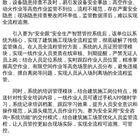
散，设备隐患排查不及时，易引发设备安全事故；高空作业、
动火作业等高危作业监管不到位，流程不规范，存在严重安全
隐患；现场隐患排查整改闭环率低，监管数据滞后，难以实现
全流程追溯。
引入赛为“安全眼”安全生产智慧管控系统后，该单位以系
统为核心，实现了建筑施工现场全流程监管，彻底破解了传统
监管痛点。在人员全流程管控方面，系统的人员证照管理模
块，实现一线作业人员资质在线审核、到期提醒，严禁无证人
员上岗；结合人员定位系统，实时跟踪作业人员位置，精准掌
握高空作业、有限空间作业等高危场景的人员分布，避免违规
作业、擅自离岗等问题，实现人员从入场到离场的全流程监
管。
同时，系统的培训管理模块，结合建筑施工岗位特点，推
送针对性安全培训内容，一线作业人员可通过手机APP随时学
习，系统记录培训档案、跟踪学习效果，提升人员安全意识和
操作规范，从源头规范人员作业行为。赛为安全采用“安全咨
询+系统功能”的交付模式，结合建筑施工场景优化人员监管流
程，让人员管控更贴合现场实际，实现全流程可追溯、可管
控。