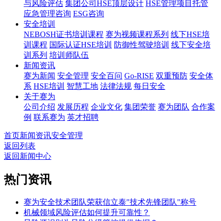
与风险评估
集团公司HSE顶层设计
HSE管理项目托管
应急管理咨询
ESG咨询
安全培训
NEBOSH证书培训课程
赛为视频课程系列
线下HSE培
训课程
国际认证HSE培训
防御性驾驶培训
线下安全培
训系列
培训师队伍
新闻资讯
赛为新闻
安全管理
安全百问
Go-RISE
双重预防
安全体
系
HSE培训
智慧工地
法律法规
每日安全
关于赛为
公司介绍
发展历程
企业文化
集团荣誉
赛为团队
合作案
例
联系赛为
英才招聘
首页
新闻资讯
安全管理
返回列表
返回新闻中心
热门资讯
赛为安全技术团队荣获信立泰"技术先锋团队"称号
机械领域风险评估如何提升可靠性？