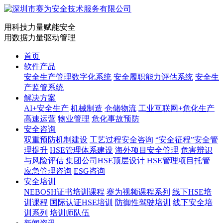
用科技力量赋能安全
用数据力量驱动管理
首页
软件产品
安全生产管理数字化系统
安全履职能力评估系统
安全生
产监管系统
解决方案
AI+安全生产
机械制造
仓储物流
工业互联网+危化生产
高速运营
物业管理
危化事故预防
安全咨询
双重预防机制建设
工艺过程安全咨询
“安全征程”安全管
理提升
HSE管理体系建设
海外项目安全管理
危害辨识
与风险评估
集团公司HSE顶层设计
HSE管理项目托管
应急管理咨询
ESG咨询
安全培训
NEBOSH证书培训课程
赛为视频课程系列
线下HSE培
训课程
国际认证HSE培训
防御性驾驶培训
线下安全培
训系列
培训师队伍