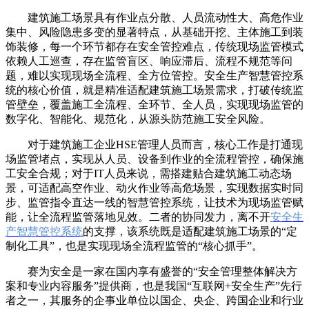
建筑施工场景具有作业点分散、人员流动性大、高危作业
集中、风险隐患多变的显著特点，从基础开挖、主体施工到装
饰装修，每一个环节都存在安全管控难点，传统现场监管模式
依赖人工巡查，存在监管盲区、响应滞后、流程不规范等问
题，难以实现现场全流程、全方位管控。安全生产智慧管控系
统的核心价值，就是精准适配建筑施工场景需求，打破传统监
管壁垒，覆盖施工全流程、全环节、全人员，实现现场监管的
数字化、智能化、规范化，从源头防范施工安全风险。
对于建筑施工企业HSE管理人员而言，核心工作是打通现
场监管堵点，实现从人员、设备到作业的全流程管控，确保施
工安全合规；对于IT人员来说，需搭建贴合建筑施工动态场
景，可适配高空作业、动火作业等高危场景，实现数据实时同
步、监管指令直达一线的智慧管控系统，让技术为现场监管赋
能，让全流程监管落地见效。二者的协同发力，离不开
安全生
产智慧管控系统
的支撑，该系统既是适配建筑施工场景的“定
制化工具”，也是实现现场全流程监管的“核心抓手”。
赛为安全是一家在国内享有盛誉的“安全管理整体解决方
案和专业内容服务”提供商，也是我国“互联网+安全生产”先行
者之一，其服务的企事业单位以国企、央企、跨国企业和行业