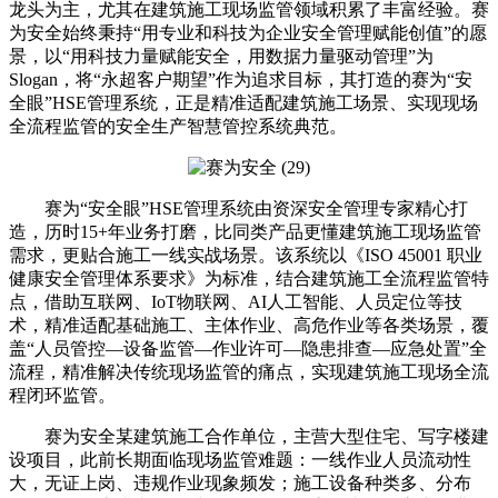
龙头为主，尤其在建筑施工现场监管领域积累了丰富经验。赛
为安全始终秉持“用专业和科技为企业安全管理赋能创值”的愿
景，以“用科技力量赋能安全，用数据力量驱动管理”为
Slogan，将“永超客户期望”作为追求目标，其打造的赛为“安
全眼”HSE管理系统，正是精准适配建筑施工场景、实现现场
全流程监管的安全生产智慧管控系统典范。
赛为“安全眼”HSE管理系统由资深安全管理专家精心打
造，历时15+年业务打磨，比同类产品更懂建筑施工现场监管
需求，更贴合施工一线实战场景。该系统以《ISO 45001 职业
健康安全管理体系要求》为标准，结合建筑施工全流程监管特
点，借助互联网、IoT物联网、AI人工智能、人员定位等技
术，精准适配基础施工、主体作业、高危作业等各类场景，覆
盖“人员管控—设备监管—作业许可—隐患排查—应急处置”全
流程，精准解决传统现场监管的痛点，实现建筑施工现场全流
程闭环监管。
赛为安全某建筑施工合作单位，主营大型住宅、写字楼建
设项目，此前长期面临现场监管难题：一线作业人员流动性
大，无证上岗、违规作业现象频发；施工设备种类多、分布