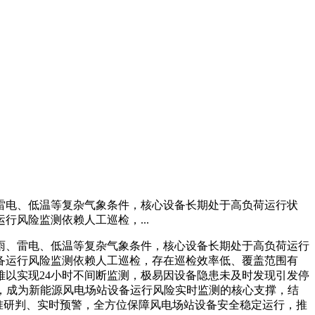
雷电、低温等复杂气象条件，核心设备长期处于高负荷运行状
风险监测依赖人工巡检，...
雨、雷电、低温等复杂气象条件，核心设备长期处于高负荷运行
备运行风险监测依赖人工巡检，存在巡检效率低、覆盖范围有
以实现24小时不间断监测，极易因设备隐患未及时发现引发停
，成为新能源风电场站设备运行风险实时监测的核心支撑，结
精准研判、实时预警，全方位保障风电场站设备安全稳定运行，推