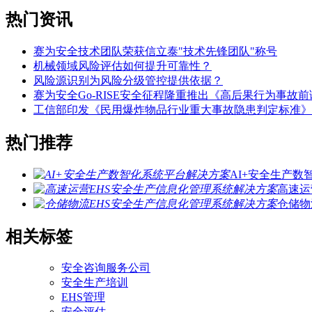
热门资讯
赛为安全技术团队荣获信立泰"技术先锋团队"称号
机械领域风险评估如何提升可靠性？
风险源识别为风险分级管控提供依据？
赛为安全Go-RISE安全征程隆重推出《高后果行为事故
工信部印发《民用爆炸物品行业重大事故隐患判定标准》
热门推荐
AI+安全生产
高速运
仓储物
相关标签
安全咨询服务公司
安全生产培训
EHS管理
安全评估