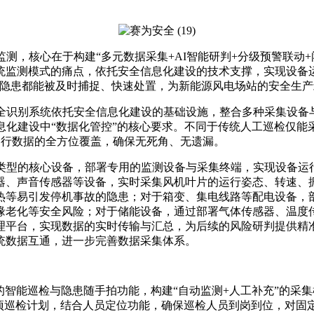
监测，核心在于构建“多元数据采集+AI智能研判+分级预警联动
监测模式的痛点，依托安全信息化建设的技术支撑，实现设备运行风
备隐患都能被及时捕捉、快速处置，为新能源风电场站的安全生
安全识别系统依托安全信息化建设的基础设施，整合多种采集设备
息化建设中“数据化管控”的核心要求。不同于传统人工巡检仅能
运行数据的全方位覆盖，确保无死角、无遗漏。
同类型的核心设备，部署专用的监测设备与采集终端，实现设备运
器、声音传感器等设备，实时采集风机叶片的运行姿态、转速、
热等易引发停机事故的隐患；对于箱变、集电线路等配电设备，
缘老化等安全风险；对于储能设备，通过部署气体传感器、温度
平台，实现数据的实时传输与汇总，为后续的风险研判提供精准数
统数据互通，进一步完善数据采集体系。
”的智能巡检与隐患随手拍功能，构建“自动监测+人工补充”的
专项巡检计划，结合人员定位功能，确保巡检人员到岗到位，对固