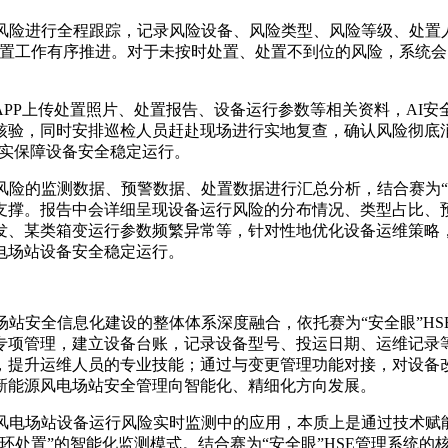
行风险进行全程跟踪，记录风险设备、风险类型、风险等级、处置
处置工作有序推进。对于未按时处置、处置不到位的风险，系统
PP上传处置照片、处置报告、设备运行参数等相关资料，AI安
验，同时安排巡检人员赶赴现场进行实地复查，确认风险彻底消
切实保障设备安全稳定运行。
风险的监测数据、预警数据、处置数据进行汇总分析，结合赛为“
支撑。报告中会详细呈现设备运行风险的分布情况、类型占比、
发、某类箱变运行参数频繁异常等，针对性地优化设备运维策略
电场站设备安全稳定运行。
场站安全信息化建设的整体体系深度融合，依托赛为“安全眼”H
专项管理，建立设备台账，记录设备型号、投运日期、运维记录
，提升运维人员的专业技能；通过与变更管理功能对接，对设备
新能源风电场站安全管理向智能化、精细化方向发展。
源风电场站设备运行风险实时监测中的应用，本质上是通过技术赋
环处置”的智能化监测模式。结合赛为“安全眼”HSE管理系统