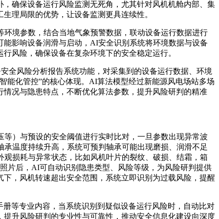
补，确保设备运行风险监测无死角，尤其针对风机机舱内部、集
工生理局限的优势，让设备监测更具连续性。
等环境参数，结合当地气象预警数据，联动设备运行数据进行
能影响设备润滑与启动，AI安全识别系统将环境数据与设备
运行风险，确保设备在复杂环境下的安全稳定运行。
I+安全风险分析报告系统功能，对采集到的设备运行数据、环境
智能化管控”的核心体现。AI算法模型经过新能源风电场站多场
行情况与隐患特点，不断优化算法参数，提升风险研判的精准
压等）与预设的安全阈值进行实时比对，一旦参数出现异常波
轴承温度持续升高，系统可预判轴承可能出现磨损、润滑不足
外观损耗与异常状态，比如风机叶片的裂纹、破损、结霜，箱
患照片后，AI可自动识别隐患类型、风险等级，为风险研判提供
气下，风机转速超出安全范围，系统立即识别为过载风险，提醒
维手册等专业内容，当系统识别到疑似设备运行风险时，自动比对
，提升风险研判的专业性与可靠性，推动安全信息化建设向深度