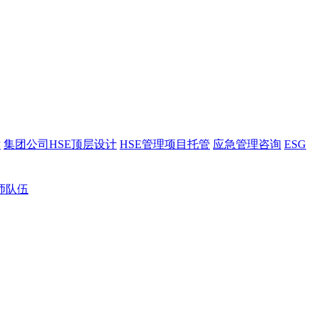
估
集团公司HSE顶层设计
HSE管理项目托管
应急管理咨询
ESG
师队伍