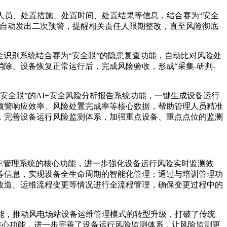
人员、处置措施、处置时间、处置结果等信息，结合赛为“安全
会自动发出二次预警，提醒相关责任人限期整改，直至风险彻底
全识别系统结合赛为“安全眼”的隐患复查功能，自动比对风险处
除、设备恢复正常运行后，完成风险验收，形成“采集-研判-
安全眼”的AI+安全风险分析报告系统功能，一键生成设备运行
预警响应效率、风险处置完成率等核心数据，帮助管理人员精准
，完善设备运行风险监测体系，加强重点设备、重点点位的监测
SE管理系统的核心功能，进一步强化设备运行风险实时监测效
等信息，实现设备全生命周期的智能化管理；通过与培训管理功
改造、运维流程变更等情况进行全流程管理，确保变更过程中的
能，推动风电场站设备运维管理模式的转型升级，打破了传统
的核心功能，进一步完善了设备运行风险监测体系，让风险监测更