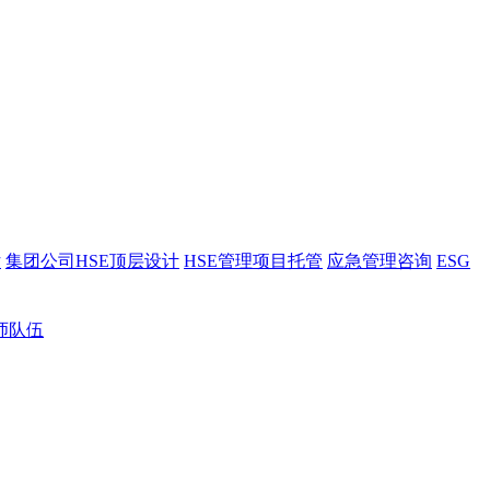
估
集团公司HSE顶层设计
HSE管理项目托管
应急管理咨询
ESG
师队伍