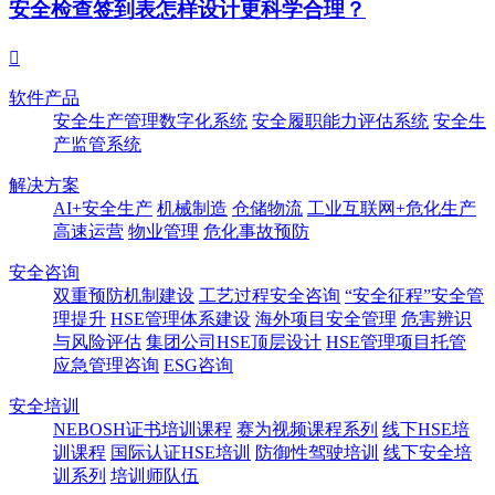
安全检查签到表怎样设计更科学合理？

软件产品
安全生产管理数字化系统
安全履职能力评估系统
安全生
产监管系统
解决方案
AI+安全生产
机械制造
仓储物流
工业互联网+危化生产
高速运营
物业管理
危化事故预防
安全咨询
双重预防机制建设
工艺过程安全咨询
“安全征程”安全管
理提升
HSE管理体系建设
海外项目安全管理
危害辨识
与风险评估
集团公司HSE顶层设计
HSE管理项目托管
应急管理咨询
ESG咨询
安全培训
NEBOSH证书培训课程
赛为视频课程系列
线下HSE培
训课程
国际认证HSE培训
防御性驾驶培训
线下安全培
训系列
培训师队伍