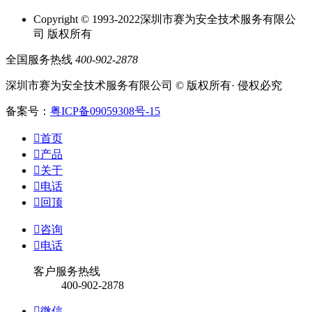
Copyright © 1993-2022深圳市赛为安全技术服务有限公
司 版权所有
全国服务热线
400-902-2878
深圳市赛为安全技术服务有限公司 © 版权所有· 侵权必究
备案号：
粤ICP备09059308号-15

首页

产品

关于

电话

回顶

咨询

电话
客户服务热线
400-902-2878

微信