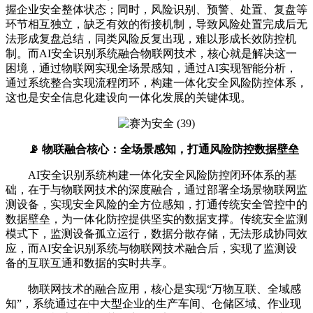
握企业安全整体状态；同时，风险识别、预警、处置、复盘等
环节相互独立，缺乏有效的衔接机制，导致风险处置完成后无
法形成复盘总结，同类风险反复出现，难以形成长效防控机
制。而AI安全识别系统融合物联网技术，核心就是解决这一
困境，通过物联网实现全场景感知，通过AI实现智能分析，
通过系统整合实现流程闭环，构建一体化安全风险防控体系，
这也是安全信息化建设向一体化发展的关键体现。
📡 物联融合核心：全场景感知，打通风险防控数据壁垒
AI安全识别系统构建一体化安全风险防控闭环体系的基
础，在于与物联网技术的深度融合，通过部署全场景物联网监
测设备，实现安全风险的全方位感知，打通传统安全管控中的
数据壁垒，为一体化防控提供坚实的数据支撑。传统安全监测
模式下，监测设备孤立运行，数据分散存储，无法形成协同效
应，而AI安全识别系统与物联网技术融合后，实现了监测设
备的互联互通和数据的实时共享。
物联网技术的融合应用，核心是实现“万物互联、全域感
知”，系统通过在中大型企业的生产车间、仓储区域、作业现