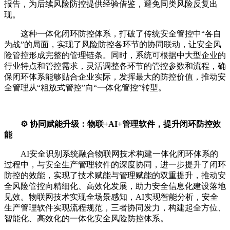
报告，为后续风险防控提供经验借鉴，避免同类风险反复出
现。
这种一体化闭环防控体系，打破了传统安全管控中“各自
为战”的局面，实现了风险防控各环节的协同联动，让安全风
险管控形成完整的管理链条。同时，系统可根据中大型企业的
行业特点和管控需求，灵活调整各环节的管控参数和流程，确
保闭环体系能够贴合企业实际，发挥最大的防控价值，推动安
全管理从“粗放式管控”向“一体化管控”转型。
⚙️ 协同赋能升级：物联+AI+管理软件，提升闭环防控效
能
AI安全识别系统融合物联网技术构建一体化闭环体系的
过程中，与安全生产管理软件的深度协同，进一步提升了闭环
防控的效能，实现了技术赋能与管理赋能的双重提升，推动安
全风险管控向精细化、高效化发展，助力安全信息化建设落地
见效。物联网技术实现全场景感知，AI实现智能分析，安全
生产管理软件实现流程规范，三者协同发力，构建起全方位、
智能化、高效化的一体化安全风险防控体系。