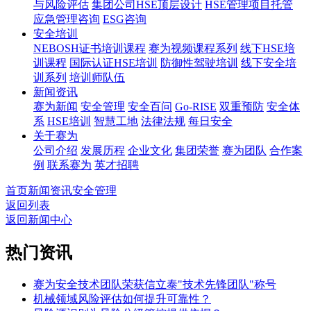
与风险评估
集团公司HSE顶层设计
HSE管理项目托管
应急管理咨询
ESG咨询
安全培训
NEBOSH证书培训课程
赛为视频课程系列
线下HSE培
训课程
国际认证HSE培训
防御性驾驶培训
线下安全培
训系列
培训师队伍
新闻资讯
赛为新闻
安全管理
安全百问
Go-RISE
双重预防
安全体
系
HSE培训
智慧工地
法律法规
每日安全
关于赛为
公司介绍
发展历程
企业文化
集团荣誉
赛为团队
合作案
例
联系赛为
英才招聘
首页
新闻资讯
安全管理
返回列表
返回新闻中心
热门资讯
赛为安全技术团队荣获信立泰"技术先锋团队"称号
机械领域风险评估如何提升可靠性？