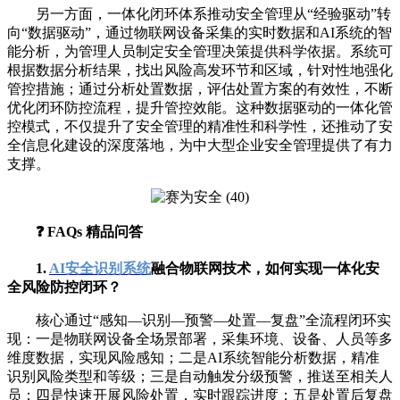
另一方面，一体化闭环体系推动安全管理从“经验驱动”转
向“数据驱动”，通过物联网设备采集的实时数据和AI系统的智
能分析，为管理人员制定安全管理决策提供科学依据。系统可
根据数据分析结果，找出风险高发环节和区域，针对性地强化
管控措施；通过分析处置数据，评估处置方案的有效性，不断
优化闭环防控流程，提升管控效能。这种数据驱动的一体化管
控模式，不仅提升了安全管理的精准性和科学性，还推动了安
全信息化建设的深度落地，为中大型企业安全管理提供了有力
支撑。
❓ FAQs 精品问答
1.
AI安全识别系统
融合物联网技术，如何实现一体化安
全风险防控闭环？
核心通过“感知—识别—预警—处置—复盘”全流程闭环实
现：一是物联网设备全场景部署，采集环境、设备、人员等多
维度数据，实现风险感知；二是AI系统智能分析数据，精准
识别风险类型和等级；三是自动触发分级预警，推送至相关人
员；四是快速开展风险处置，实时跟踪进度；五是处置后复盘