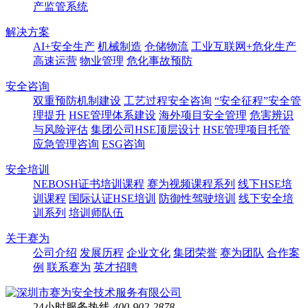
产监管系统
解决方案
AI+安全生产
机械制造
仓储物流
工业互联网+危化生产
高速运营
物业管理
危化事故预防
安全咨询
双重预防机制建设
工艺过程安全咨询
“安全征程”安全管
理提升
HSE管理体系建设
海外项目安全管理
危害辨识
与风险评估
集团公司HSE顶层设计
HSE管理项目托管
应急管理咨询
ESG咨询
安全培训
NEBOSH证书培训课程
赛为视频课程系列
线下HSE培
训课程
国际认证HSE培训
防御性驾驶培训
线下安全培
训系列
培训师队伍
关于赛为
公司介绍
发展历程
企业文化
集团荣誉
赛为团队
合作案
例
联系赛为
英才招聘
24小时服务热线
400-902-2878