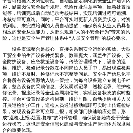
平台可根据人员岗位特性，自动匹配定制化的安全生产培训内
容，涵盖岗位安全操作规程、危险作业注意事项、应急处置技
能等，培训完成后自动记录考核结果，实现培训过程可追溯、
考核结果可查询。同时，平台可实时更新人员资质状态，对资
质到期、未完成培训的人员自动提醒，确保所有从业人员具备
相应的安全从业能力，从源头规避“人的不安全行为”带来的风
险，这也是安全生产管理体系中“人员安全管理”的核心要求。
设备资源整合是核心，直接关系到安全运维的实效。大型
工贸企业的生产设备种类繁多、数量庞大，涵盖生产设备、安
全防护设备、应急救援设备等，传统管理模式下，设备的巡
检、维护、检修记录分散在不同岗位人员手中，易出现巡检漏
项、维护不及时、检修记录不完整等问题。安全生产信息化平
台将所有设备资源纳入统一管控，为每台设备建立专属电子档
案，整合设备的采购信息、安装调试记录、巡检记录、维护检
修记录、报废记录等全生命周期信息，实现设备状态的实时监
控。平台可设置设备巡检周期、维护时限，自动提醒相关人员
开展巡检维护工作，巡检人员通过移动端即可实时上传巡检结
果，发现设备异常可立即上报，相关部门快速响应处置，形
成“巡检-上报-处置-复核”的闭环管理，确保设备始终处于安全
运行状态，这也是安全信息化建设与安全生产管理体系深度融
合的重要体现。