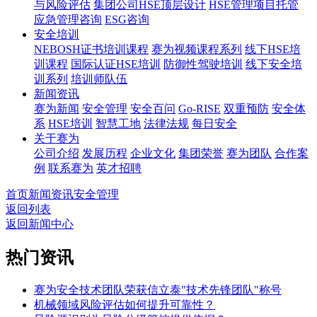
与风险评估
集团公司HSE顶层设计
HSE管理项目托管
应急管理咨询
ESG咨询
安全培训
NEBOSH证书培训课程
赛为视频课程系列
线下HSE培
训课程
国际认证HSE培训
防御性驾驶培训
线下安全培
训系列
培训师队伍
新闻资讯
赛为新闻
安全管理
安全百问
Go-RISE
双重预防
安全体
系
HSE培训
智慧工地
法律法规
每日安全
关于赛为
公司介绍
发展历程
企业文化
集团荣誉
赛为团队
合作案
例
联系赛为
英才招聘
首页
新闻资讯
安全管理
返回列表
返回新闻中心
热门资讯
赛为安全技术团队荣获信立泰"技术先锋团队"称号
机械领域风险评估如何提升可靠性？