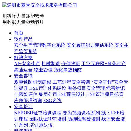
用科技力量赋能安全
用数据力量驱动管理
首页
软件产品
安全生产管理数字化系统
安全履职能力评估系统
安全生
产监管系统
解决方案
AI+安全生产
机械制造
仓储物流
工业互联网+危化生产
高速运营
物业管理
危化事故预防
安全咨询
双重预防机制建设
工艺过程安全咨询
“安全征程”安全管
理提升
HSE管理体系建设
海外项目安全管理
危害辨识
与风险评估
集团公司HSE顶层设计
HSE管理项目托管
应急管理咨询
ESG咨询
安全培训
NEBOSH证书培训课程
赛为视频课程系列
线下HSE培
训课程
国际认证HSE培训
防御性驾驶培训
线下安全培
训系列
培训师队伍