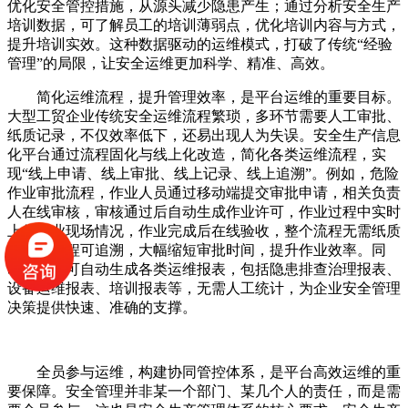
优化安全管控措施，从源头减少隐患产生；通过分析安全生产
培训数据，可了解员工的培训薄弱点，优化培训内容与方式，
提升培训实效。这种数据驱动的运维模式，打破了传统“经验
管理”的局限，让安全运维更加科学、精准、高效。
简化运维流程，提升管理效率，是平台运维的重要目标。
大型工贸企业传统安全运维流程繁琐，多环节需要人工审批、
纸质记录，不仅效率低下，还易出现人为失误。安全生产信息
化平台通过流程固化与线上化改造，简化各类运维流程，实
现“线上申请、线上审批、线上记录、线上追溯”。例如，危险
作业审批流程，作业人员通过移动端提交审批申请，相关负责
人在线审核，审核通过后自动生成作业许可，作业过程中实时
上传作业现场情况，作业完成后在线验收，整个流程无需纸质
文件，全程可追溯，大幅缩短审批时间，提升作业效率。同
时，平台可自动生成各类运维报表，包括隐患排查治理报表、
设备运维报表、培训报表等，无需人工统计，为企业安全管理
决策提供快速、准确的支撑。
全员参与运维，构建协同管控体系，是平台高效运维的重
要保障。安全管理并非某一个部门、某几个人的责任，而是需