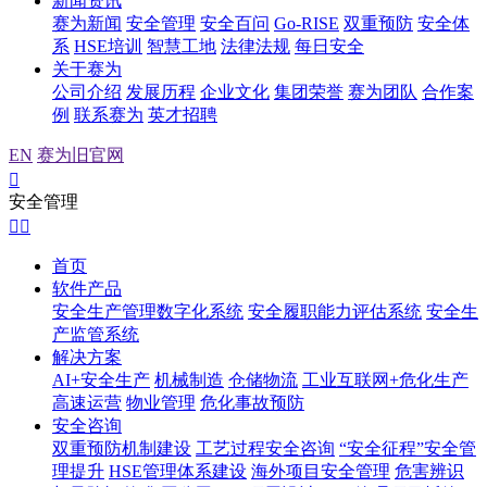
新闻资讯
赛为新闻
安全管理
安全百问
Go-RISE
双重预防
安全体
系
HSE培训
智慧工地
法律法规
每日安全
关于赛为
公司介绍
发展历程
企业文化
集团荣誉
赛为团队
合作案
例
联系赛为
英才招聘
EN
赛为旧官网

安全管理


首页
软件产品
安全生产管理数字化系统
安全履职能力评估系统
安全生
产监管系统
解决方案
AI+安全生产
机械制造
仓储物流
工业互联网+危化生产
高速运营
物业管理
危化事故预防
安全咨询
双重预防机制建设
工艺过程安全咨询
“安全征程”安全管
理提升
HSE管理体系建设
海外项目安全管理
危害辨识