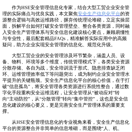
作为HSE安全管理信息化专家，结合大型工贸企业安全管
理的实际痛点与优良实践，本文聚焦
安全生产信息化平台
的资
源整合逻辑与高效运维路径，摒弃传统理论堆砌，立足实操层
面，拆解平台如何打破安全管理壁垒、整合各类资源，同时融
入安全生产管理体系与安全信息化建设核心要点，兼顾易懂性
与专业性，最后配套精品FAQs，精准解答实际应用中的高频
疑问，助力企业实现安全管理的信息化、规范化升级。
大型工贸企业的安全管理涉及环节繁杂，涵盖人员、设
备、物料、环境等多个维度，传统管理模式下，各类安全资源
分散存储、各自为战，安全培训流于形式、隐患排查缺乏闭
环、运维管理效率低下等问题突出，成为制约企业安全管理水
平提升的关键瓶颈。安全生产信息化平台的核心价值，在于打
破“信息孤岛”，将安全管理各类资源进行系统性整合，通过数
字化手段重构安全运维流程，让安全管理从“被动应对”转
向“主动防控”，从“分散管理”转向“集中管控”，这也是安全信
息化建设的核心要义，更是完善安全生产管理体系的重要支
撑。
从HSE安全管理信息化的专业视角来看，安全生产信息化
平台的资源整合并非简单的信息堆砌，而是围绕“人、机、