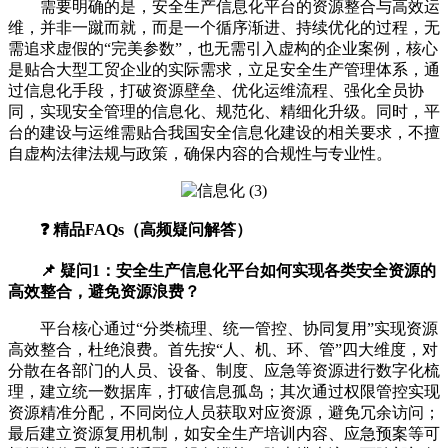
需要明确的是，安全生产信息化平台的资源整合与高效运
维，并非一蹴而就，而是一个循序渐进、持续优化的过程，无
需追求虚假的“完美参数”，也无需引入虚构的企业案例，核心
是贴合大型工贸企业的实际需求，立足安全生产管理体系，通
过信息化手段，打破资源壁垒、优化运维流程、强化全员协
同，实现安全管理的信息化、规范化、精细化升级。同时，平
台的建设与运维需贴合我国安全信息化建设的相关要求，不擅
自虚构法律法规与政策，确保内容的合规性与专业性。
❓ 精品FAQs（高频疑问解答）
📌 疑问1：安全生产信息化平台如何实现各类安全资源的
高效整合，避免资源浪费？
平台核心通过“分类梳理、统一管控、协同复用”实现资源
高效整合，杜绝浪费。首先按“人、机、环、管”四大维度，对
分散在各部门的人员、设备、制度、应急等资源进行数字化梳
理，建立统一数据库，打破信息孤岛；其次通过权限管控实现
资源精准分配，不同岗位人员获取对应资源，避免冗余访问；
最后建立资源复用机制，如安全生产培训内容、应急预案等可