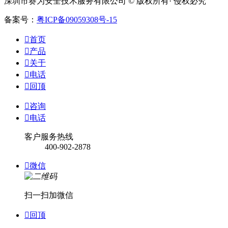
深圳市赛为安全技术服务有限公司 © 版权所有· 侵权必究
备案号：
粤ICP备09059308号-15

首页

产品

关于

电话

回顶

咨询

电话
客户服务热线
400-902-2878

微信
扫一扫加微信

回顶