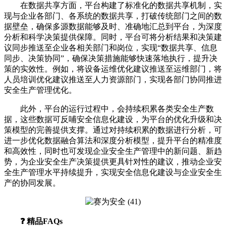
在数据共享方面，平台构建了标准化的数据共享机制，实
现与企业各部门、各系统的数据共享，打破传统部门之间的数
据壁垒，确保多源数据能够及时、准确地汇总到平台，为深度
分析和科学决策提供保障。同时，平台可将分析结果和决策建
议同步推送至企业各相关部门和岗位，实现“数据共享、信息
同步、决策协同”，确保决策措施能够快速落地执行，提升决
策的实效性。例如，将设备运维优化建议推送至运维部门，将
人员培训优化建议推送至人力资源部门，实现各部门协同推进
安全生产管理优化。
此外，平台的运行过程中，会持续积累各类安全生产数
据，这些数据可反哺安全信息化建设，为平台的优化升级和决
策模型的完善提供支撑。通过对持续积累的数据进行分析，可
进一步优化数据融合算法和深度分析模型，提升平台的精准度
和高效性，同时也可发现企业安全生产管理中的新问题、新趋
势，为企业安全生产决策提供更具针对性的建议，推动企业安
全生产管理水平持续提升，实现安全信息化建设与企业安全生
产的协同发展。
❓ 精品FAQs