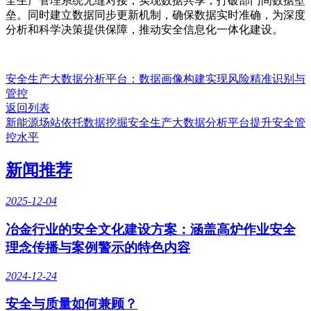
全生产管理系统无缝对接，实现数据共享，打破部门间数据壁
垒。同时建立数据同步更新机制，确保数据实时准确，为深度
分析和科学决策提供保障，推动安全信息化一体化建设。
安全生产大数据分析平台：数据画像构建实现风险精准识别与
管控
返回列表
新能源场站依托数据挖掘安全生产大数据分析平台提升安全管
控水平
新闻推荐
2025-12-04
冶金行业的安全文化建设方案：涵盖高炉作业安全
理念传播与案例警示的特色内容
2024-12-24
安全与质量如何兼顾？