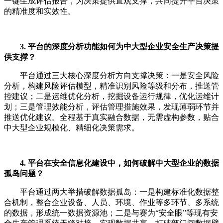
一键生成评估报告，为决策提供直观支撑，共同提升平台决策
的精准度和实效性。
3. 平台的深度分析功能如何为中大型企业安全生产决策提
供支撑？
平台通过三大核心深度分析方向支撑决策：一是安全风险
分析，构建风险评估模型，精准识别风险等级和分布，推送管
控建议；二是运维优化分析，挖掘设备运行规律，优化运维计
划；三是管理效能分析，评估管理措施效果，发现薄弱环节并
推送优化建议。全程基于真实融合数据，无需虚构参数，贴合
中大型企业规模化、精细化决策需求。
4. 平台在安全信息化建设中，如何破解中大型企业的数据
孤岛问题？
平台通过两大举措破解数据孤岛：一是构建标准化数据整
合机制，整合企业设备、人员、环境、作业等多环节、多系统
的数据，形成统一数据资源池；二是与赛为“安全眼”等现有安