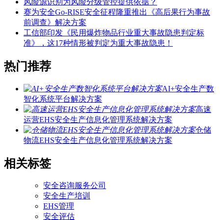
风险源识别为风险分级管控提供依据？
赛为安全Go-RISE安全征程隆重推出《高后果行为事故
前调查》解决方案
工信部印发《民用爆炸物品行业重大事故隐患判定标
准》，这17种情形被判定为重大事故隐患！
热门推荐
AI+安全生产数
智化系统平台解决方案
高速
运营EHS安全生产信息化管理系统解决方案
仓储
物流EHS安全生产信息化管理系统解决方案
相关标签
安全咨询服务公司
安全生产培训
EHS管理
安全评估