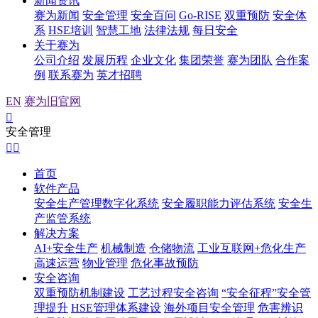
新闻资讯
赛为新闻
安全管理
安全百问
Go-RISE
双重预防
安全体
系
HSE培训
智慧工地
法律法规
每日安全
关于赛为
公司介绍
发展历程
企业文化
集团荣誉
赛为团队
合作案
例
联系赛为
英才招聘
EN
赛为旧官网

安全管理


首页
软件产品
安全生产管理数字化系统
安全履职能力评估系统
安全生
产监管系统
解决方案
AI+安全生产
机械制造
仓储物流
工业互联网+危化生产
高速运营
物业管理
危化事故预防
安全咨询
双重预防机制建设
工艺过程安全咨询
“安全征程”安全管
理提升
HSE管理体系建设
海外项目安全管理
危害辨识