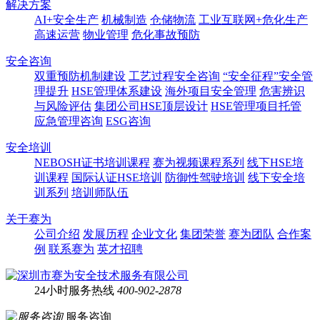
解决方案
AI+安全生产
机械制造
仓储物流
工业互联网+危化生产
高速运营
物业管理
危化事故预防
安全咨询
双重预防机制建设
工艺过程安全咨询
“安全征程”安全管
理提升
HSE管理体系建设
海外项目安全管理
危害辨识
与风险评估
集团公司HSE顶层设计
HSE管理项目托管
应急管理咨询
ESG咨询
安全培训
NEBOSH证书培训课程
赛为视频课程系列
线下HSE培
训课程
国际认证HSE培训
防御性驾驶培训
线下安全培
训系列
培训师队伍
关于赛为
公司介绍
发展历程
企业文化
集团荣誉
赛为团队
合作案
例
联系赛为
英才招聘
24小时服务热线
400-902-2878
服务咨询