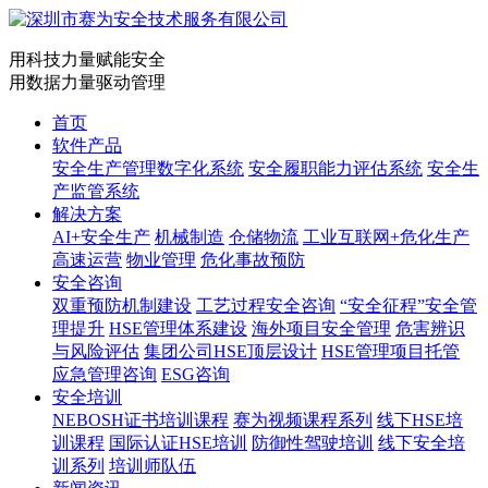
用科技力量赋能安全
用数据力量驱动管理
首页
软件产品
安全生产管理数字化系统
安全履职能力评估系统
安全生
产监管系统
解决方案
AI+安全生产
机械制造
仓储物流
工业互联网+危化生产
高速运营
物业管理
危化事故预防
安全咨询
双重预防机制建设
工艺过程安全咨询
“安全征程”安全管
理提升
HSE管理体系建设
海外项目安全管理
危害辨识
与风险评估
集团公司HSE顶层设计
HSE管理项目托管
应急管理咨询
ESG咨询
安全培训
NEBOSH证书培训课程
赛为视频课程系列
线下HSE培
训课程
国际认证HSE培训
防御性驾驶培训
线下安全培
训系列
培训师队伍