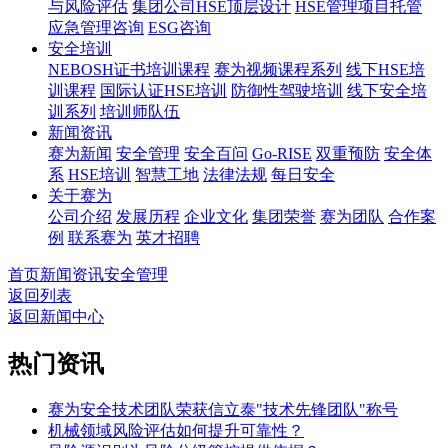
与风险评估
集团公司HSE顶层设计
HSE管理项目托管
应急管理咨询
ESG咨询
安全培训
NEBOSH证书培训课程
赛为视频课程系列
线下HSE培
训课程
国际认证HSE培训
防御性驾驶培训
线下安全培
训系列
培训师队伍
新闻资讯
赛为新闻
安全管理
安全百问
Go-RISE
双重预防
安全体
系
HSE培训
智慧工地
法律法规
每日安全
关于赛为
公司介绍
发展历程
企业文化
集团荣誉
赛为团队
合作案
例
联系赛为
英才招聘
首页
新闻资讯
安全管理
返回列表
返回新闻中心
热门资讯
赛为安全技术团队荣获信立泰"技术先锋团队"称号
机械领域风险评估如何提升可靠性？