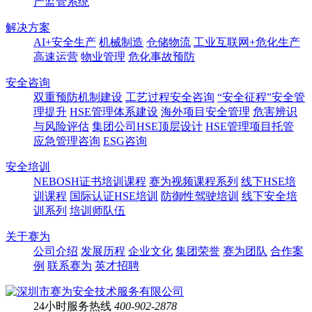
产监管系统
解决方案
AI+安全生产
机械制造
仓储物流
工业互联网+危化生产
高速运营
物业管理
危化事故预防
安全咨询
双重预防机制建设
工艺过程安全咨询
“安全征程”安全管
理提升
HSE管理体系建设
海外项目安全管理
危害辨识
与风险评估
集团公司HSE顶层设计
HSE管理项目托管
应急管理咨询
ESG咨询
安全培训
NEBOSH证书培训课程
赛为视频课程系列
线下HSE培
训课程
国际认证HSE培训
防御性驾驶培训
线下安全培
训系列
培训师队伍
关于赛为
公司介绍
发展历程
企业文化
集团荣誉
赛为团队
合作案
例
联系赛为
英才招聘
24小时服务热线
400-902-2878