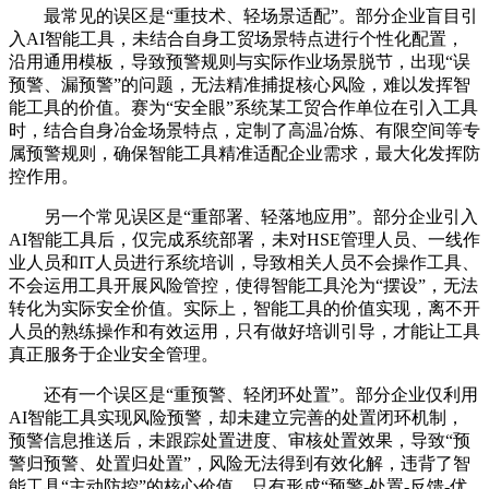
最常见的误区是“重技术、轻场景适配”。部分企业盲目引
入AI智能工具，未结合自身工贸场景特点进行个性化配置，
沿用通用模板，导致预警规则与实际作业场景脱节，出现“误
预警、漏预警”的问题，无法精准捕捉核心风险，难以发挥智
能工具的价值。赛为“安全眼”系统某工贸合作单位在引入工具
时，结合自身冶金场景特点，定制了高温冶炼、有限空间等专
属预警规则，确保智能工具精准适配企业需求，最大化发挥防
控作用。
另一个常见误区是“重部署、轻落地应用”。部分企业引入
AI智能工具后，仅完成系统部署，未对HSE管理人员、一线作
业人员和IT人员进行系统培训，导致相关人员不会操作工具、
不会运用工具开展风险管控，使得智能工具沦为“摆设”，无法
转化为实际安全价值。实际上，智能工具的价值实现，离不开
人员的熟练操作和有效运用，只有做好培训引导，才能让工具
真正服务于企业安全管理。
还有一个误区是“重预警、轻闭环处置”。部分企业仅利用
AI智能工具实现风险预警，却未建立完善的处置闭环机制，
预警信息推送后，未跟踪处置进度、审核处置效果，导致“预
警归预警、处置归处置”，风险无法得到有效化解，违背了智
能工具“主动防控”的核心价值。只有形成“预警-处置-反馈-优