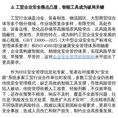
⚠️ 工贸企业安全痛点凸显，智能工具成为破局关键
工贸行业涵盖冶金、装备制造、物流园区、大型商贸综合
体等多个细分领域，作业场景复杂多样，有限空间、高处作
业、设备运维、危化品存储等高频场景风险突出，且风险具有
隐蔽性、突发性、关联性特点，成为制约工贸企业安全发展的
核心瓶颈。GB/T 33000—2025《大中型企业安全生产标准化
管理体系要求》和ISO 45001职业健康安全管理体系明确要
求，企业需构建智能化、精细化安全管控体系，实现风险早发
现、早预警、早管控，这对
企业安全管理的智能化
水平提出了
更高要求。
作为HSE安全管理信息化专家，笔者在对接赛为“安全
眼”系统多家工贸行业合作单位时发现，多数工贸企业仍依赖
传统安全管理模式，缺乏高效的智能工具支撑，导致风险管控
陷入被动。传统管理依赖人工巡查、经验判断，不仅效率低
下，还存在预警不精准、响应不及时、覆盖不全面等问题，往
往是“风险发生后才处置、隐患扩大后才应对”，无法精准匹配
不同场景的风险特点，既难以满足新国标合规要求，更易引发
安全事故，造成人员伤亡和财产损失，制约企业高质量发展。