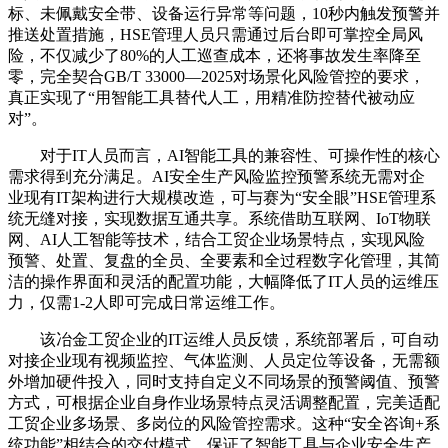
标、未佩戴安全带、设备运行异常等问题，10秒内触发预警并
推送处置措施，HSE管理人员只需通过后台即可掌控全局风
险，不仅减少了80%的人工巡查成本，还将事故发生率降至
零，完全契合GB/T 33000—2025对场景化风险管控的要求，
真正实现了“用智能工具替代人工，用精准防控替代被动应
对”。
对于IT人员而言，AI智能工具的兼容性、可操作性的核心
需求得到充分满足。AI安全生产风险监控预警系统无需对企
业现有IT架构进行大规模改造，可与赛为“安全眼”HSE管理系
统无缝对接，实现数据互通共享。系统借助互联网、IoT物联
网、AI人工智能等技术，结合工贸企业场景特点，实现风险
预警、处置、复盘的全员、全要素和全过程数字化管理，其简
洁的操作界面和灵活的配置功能，大幅降低了IT人员的运维压
力，仅需1-2人即可完成日常运维工作。
该冶金工贸企业的IT运维人员反馈，系统部署后，可自动
对接企业现有视频监控、气体监测、人员定位等设备，无需额
外增加硬件投入，同时支持自定义不同场景的预警阈值、预警
方式，可根据企业自身作业场景特点灵活调整配置，完美适配
工贸企业多场景、多岗位的风险管控需求。这种“安全咨询+系
统功能”相结合的交付模式，保证了智能工具与企业安全生产