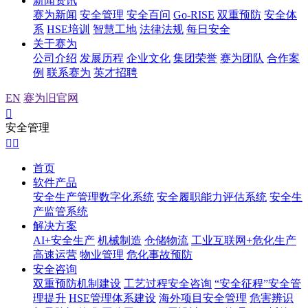
新闻资讯
赛为新闻
安全管理
安全百问
Go-RISE
双重预防
安全体
系
HSE培训
智慧工地
法律法规
每日安全
关于赛为
公司介绍
发展历程
企业文化
集团荣誉
赛为团队
合作案
例
联系赛为
英才招聘
EN
赛为旧官网

安全管理


首页
软件产品
安全生产管理数字化系统
安全履职能力评估系统
安全生
产监管系统
解决方案
AI+安全生产
机械制造
仓储物流
工业互联网+危化生产
高速运营
物业管理
危化事故预防
安全咨询
双重预防机制建设
工艺过程安全咨询
“安全征程”安全管
理提升
HSE管理体系建设
海外项目安全管理
危害辨识