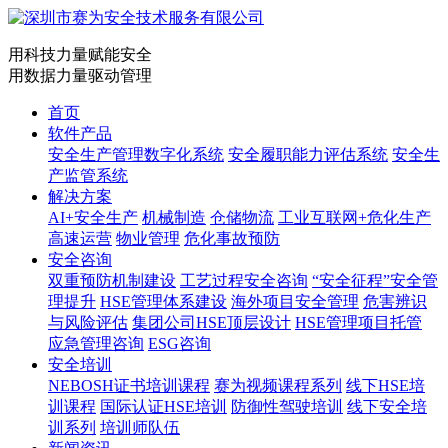
用科技力量赋能安全
用数据力量驱动管理
首页
软件产品
安全生产管理数字化系统
安全履职能力评估系统
安全生
产监管系统
解决方案
AI+安全生产
机械制造
仓储物流
工业互联网+危化生产
高速运营
物业管理
危化事故预防
安全咨询
双重预防机制建设
工艺过程安全咨询
“安全征程”安全管
理提升
HSE管理体系建设
海外项目安全管理
危害辨识
与风险评估
集团公司HSE顶层设计
HSE管理项目托管
应急管理咨询
ESG咨询
安全培训
NEBOSH证书培训课程
赛为视频课程系列
线下HSE培
训课程
国际认证HSE培训
防御性驾驶培训
线下安全培
训系列
培训师队伍