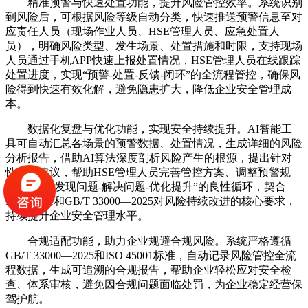
精准预警与快速处置功能，提升风险管控效率。系统识别
到风险后，可根据风险等级自动分类，快速推送预警信息至对
应责任人员（现场作业人员、HSE管理人员、应急处置人
员），明确风险类型、发生场景、处置措施和时限，支持现场
人员通过手机APP快速上报处置情况，HSE管理人员在线跟踪
处置进度，实现“预警-处置-反馈-闭环”的全流程管控，确保风
险得到快速有效化解，避免隐患扩大，降低企业安全管理成
本。
数据化复盘与优化功能，实现安全持续提升。AI智能工
具可自动汇总各场景的预警数据、处置情况，生成详细的风险
分析报告，借助AI算法深度剖析风险产生的根源，提出针对
性优化建议，帮助HSE管理人员完善管控方案、调整预警规
则，实现“发现问题-解决问题-优化提升”的良性循环，契合
ISO 45001和GB/T 33000—2025对风险持续改进的核心要求，
持续提升企业安全管理水平。
合规适配功能，助力企业规避合规风险。系统严格遵循
GB/T 33000—2025和ISO 45001标准，自动记录风险管控全流
程数据，生成可追溯的合规报告，帮助企业轻松应对安全检
查、体系审核，避免因合规问题面临处罚，为企业稳定经营保
驾护航。