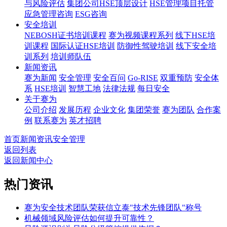
与风险评估
集团公司HSE顶层设计
HSE管理项目托管
应急管理咨询
ESG咨询
安全培训
NEBOSH证书培训课程
赛为视频课程系列
线下HSE培
训课程
国际认证HSE培训
防御性驾驶培训
线下安全培
训系列
培训师队伍
新闻资讯
赛为新闻
安全管理
安全百问
Go-RISE
双重预防
安全体
系
HSE培训
智慧工地
法律法规
每日安全
关于赛为
公司介绍
发展历程
企业文化
集团荣誉
赛为团队
合作案
例
联系赛为
英才招聘
首页
新闻资讯
安全管理
返回列表
返回新闻中心
热门资讯
赛为安全技术团队荣获信立泰"技术先锋团队"称号
机械领域风险评估如何提升可靠性？