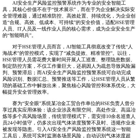
AI安全生产风险监控预警系统作为专业的安全智能工
具，其核心价值不在于“技术展示”，而在于为企业解决实际安
全管理难题，通过精准防控、高效处置、持续优化，为企业创
造“合规、高效、低成本、可持续”的安全价值，适配HSE管理
人员、IT人员及一线作业人员的核心需求，成为企业安全生产
的“智能哨兵”。
对于HSE管理人员而言，AI智能工具彻底改变了传统“人
海战术”的管控模式，实现了“减负提效、精准管控”。以往，
HSE管理人员需花费大量时间开展人工巡查、整理隐患数据、
制定防控方案，不仅工作量巨大，还易因人为疏忽导致风险漏
判、预警滞后；而AI安全生产风险监控预警系统可自动完成
风险识别、数据汇总、预警推送等工作，让HSE管理人员从繁
琐的基础工作中解放出来，聚焦核心风险管控和体系优化，大
幅提升安全管理效率。
赛为“安全眼”系统某冶金工贸合作单位的HSE负责人曾分
享过真实应用体验：该企业涉及有限空间、高处作业、高温冶
炼等多个高风险场景，传统管理模式下，需安排10余名巡查人
员24小时值守，仍多次出现气体浓度预警不及时、违规作业未
被发现等隐患。引入AI安全生产风险监控预警系统这一智能
工具后，系统可实时监测各场景风险，自动识别气体浓度超