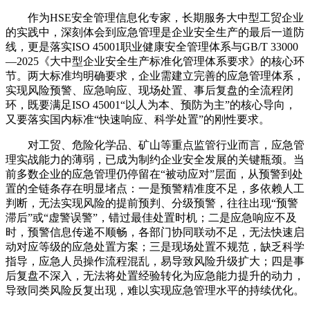
作为HSE安全管理信息化专家，长期服务大中型工贸企业
的实践中，深刻体会到应急管理是企业安全生产的最后一道防
线，更是落实ISO 45001职业健康安全管理体系与GB/T 33000
—2025《大中型企业安全生产标准化管理体系要求》的核心环
节。两大标准均明确要求，企业需建立完善的应急管理体系，
实现风险预警、应急响应、现场处置、事后复盘的全流程闭
环，既要满足ISO 45001“以人为本、预防为主”的核心导向，
又要落实国内标准“快速响应、科学处置”的刚性要求。
对工贸、危险化学品、矿山等重点监管行业而言，应急管
理实战能力的薄弱，已成为制约企业安全发展的关键瓶颈。当
前多数企业的应急管理仍停留在“被动应对”层面，从预警到处
置的全链条存在明显堵点：一是预警精准度不足，多依赖人工
判断，无法实现风险的提前预判、分级预警，往往出现“预警
滞后”或“虚警误警”，错过最佳处置时机；二是应急响应不及
时，预警信息传递不顺畅，各部门协同联动不足，无法快速启
动对应等级的应急处置方案；三是现场处置不规范，缺乏科学
指导，应急人员操作流程混乱，易导致风险升级扩大；四是事
后复盘不深入，无法将处置经验转化为应急能力提升的动力，
导致同类风险反复出现，难以实现应急管理水平的持续优化。