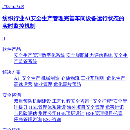
2025-09-08
纺织行业AI安全生产管理完善车间设备运行状态的
实时监控机制

软件产品
安全生产管理数字化系统
安全履职能力评估系统
安全生
产监管系统
解决方案
AI+安全生产
机械制造
仓储物流
工业互联网+危化生产
高速运营
物业管理
危化事故预防
安全咨询
双重预防机制建设
工艺过程安全咨询
“安全征程”安全管
理提升
HSE管理体系建设
海外项目安全管理
危害辨识
与风险评估
集团公司HSE顶层设计
HSE管理项目托管
应急管理咨询
ESG咨询