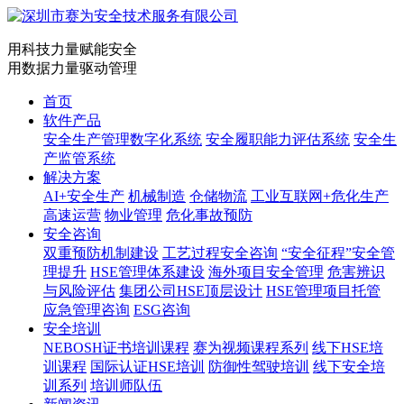
用科技力量赋能安全
用数据力量驱动管理
首页
软件产品
安全生产管理数字化系统
安全履职能力评估系统
安全生
产监管系统
解决方案
AI+安全生产
机械制造
仓储物流
工业互联网+危化生产
高速运营
物业管理
危化事故预防
安全咨询
双重预防机制建设
工艺过程安全咨询
“安全征程”安全管
理提升
HSE管理体系建设
海外项目安全管理
危害辨识
与风险评估
集团公司HSE顶层设计
HSE管理项目托管
应急管理咨询
ESG咨询
安全培训
NEBOSH证书培训课程
赛为视频课程系列
线下HSE培
训课程
国际认证HSE培训
防御性驾驶培训
线下安全培
训系列
培训师队伍