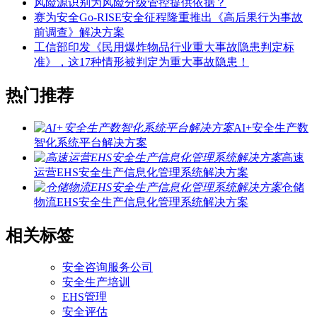
风险源识别为风险分级管控提供依据？
赛为安全Go-RISE安全征程隆重推出《高后果行为事故
前调查》解决方案
工信部印发《民用爆炸物品行业重大事故隐患判定标
准》，这17种情形被判定为重大事故隐患！
热门推荐
AI+安全生产数
智化系统平台解决方案
高速
运营EHS安全生产信息化管理系统解决方案
仓储
物流EHS安全生产信息化管理系统解决方案
相关标签
安全咨询服务公司
安全生产培训
EHS管理
安全评估