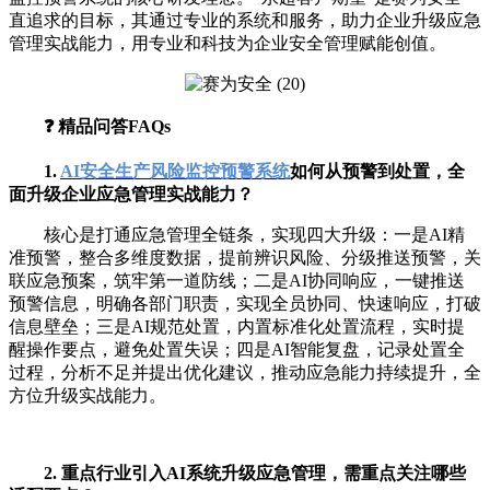
直追求的目标，其通过专业的系统和服务，助力企业升级应急
管理实战能力，用专业和科技为企业安全管理赋能创值。
❓ 精品问答FAQs
1.
AI安全生产风险监控预警系统
如何从预警到处置，全
面升级企业应急管理实战能力？
核心是打通应急管理全链条，实现四大升级：一是AI精
准预警，整合多维度数据，提前辨识风险、分级推送预警，关
联应急预案，筑牢第一道防线；二是AI协同响应，一键推送
预警信息，明确各部门职责，实现全员协同、快速响应，打破
信息壁垒；三是AI规范处置，内置标准化处置流程，实时提
醒操作要点，避免处置失误；四是AI智能复盘，记录处置全
过程，分析不足并提出优化建议，推动应急能力持续提升，全
方位升级实战能力。
2. 重点行业引入AI系统升级应急管理，需重点关注哪些