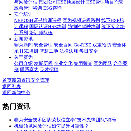
与风险评估
集团公司HSE顶层设计
HSE管理项目托管
应急管理咨询
ESG咨询
安全培训
NEBOSH证书培训课程
赛为视频课程系列
线下HSE培
训课程
国际认证HSE培训
防御性驾驶培训
线下安全培
训系列
培训师队伍
新闻资讯
赛为新闻
安全管理
安全百问
Go-RISE
双重预防
安全体
系
HSE培训
智慧工地
法律法规
每日安全
关于赛为
公司介绍
发展历程
企业文化
集团荣誉
赛为团队
合作案
例
联系赛为
英才招聘
首页
新闻资讯
安全管理
返回列表
返回新闻中心
热门资讯
赛为安全技术团队荣获信立泰"技术先锋团队"称号
机械领域风险评估如何提升可靠性？