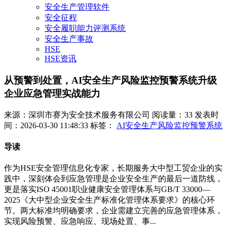
安全生产管理软件
安全征程
安全履职能力评测系统
安全生产事故
HSE
HSE资讯
从预警到处置，AI安全生产风险监控预警系统升级
企业应急管理实战能力
来源：深圳市赛为安全技术服务有限公司
阅读量：33
发表时
间：2026-03-30 11:48:33
标签：
AI安全生产风险监控预警系统
导读
作为HSE安全管理信息化专家，长期服务大中型工贸企业的实
践中，深刻体会到应急管理是企业安全生产的最后一道防线，
更是落实ISO 45001职业健康安全管理体系与GB/T 33000—
2025《大中型企业安全生产标准化管理体系要求》的核心环
节。两大标准均明确要求，企业需建立完善的应急管理体系，
实现风险预警、应急响应、现场处置、事...