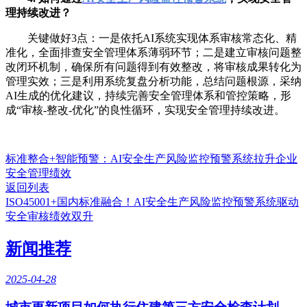
理持续改进？
关键做好3点：一是依托AI系统实现体系审核常态化、精
准化，全面排查安全管理体系薄弱环节；二是建立审核问题整
改闭环机制，确保所有问题得到有效整改，将审核成果转化为
管理实效；三是利用系统复盘分析功能，总结问题根源，采纳
AI生成的优化建议，持续完善安全管理体系和管控策略，形
成“审核-整改-优化”的良性循环，实现安全管理持续改进。
标准整合+智能预警：AI安全生产风险监控预警系统拉升企业
安全管理绩效
返回列表
ISO45001+国内标准融合！AI安全生产风险监控预警系统驱动
安全审核绩效双升
新闻推荐
2025-04-28