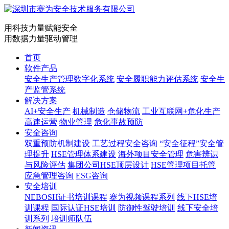
用科技力量赋能安全
用数据力量驱动管理
首页
软件产品
安全生产管理数字化系统
安全履职能力评估系统
安全生
产监管系统
解决方案
AI+安全生产
机械制造
仓储物流
工业互联网+危化生产
高速运营
物业管理
危化事故预防
安全咨询
双重预防机制建设
工艺过程安全咨询
“安全征程”安全管
理提升
HSE管理体系建设
海外项目安全管理
危害辨识
与风险评估
集团公司HSE顶层设计
HSE管理项目托管
应急管理咨询
ESG咨询
安全培训
NEBOSH证书培训课程
赛为视频课程系列
线下HSE培
训课程
国际认证HSE培训
防御性驾驶培训
线下安全培
训系列
培训师队伍