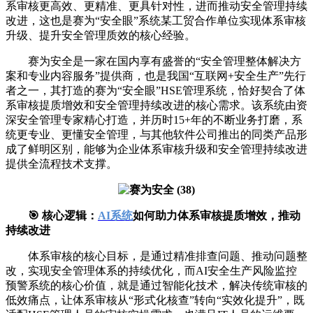
系审核更高效、更精准、更具针对性，进而推动安全管理持续
改进，这也是赛为“安全眼”系统某工贸合作单位实现体系审核
升级、提升安全管理质效的核心经验。
赛为安全是一家在国内享有盛誉的“安全管理整体解决方
案和专业内容服务”提供商，也是我国“互联网+安全生产”先行
者之一，其打造的赛为“安全眼”HSE管理系统，恰好契合了体
系审核提质增效和安全管理持续改进的核心需求。该系统由资
深安全管理专家精心打造，并历时15+年的不断业务打磨，系
统更专业、更懂安全管理，与其他软件公司推出的同类产品形
成了鲜明区别，能够为企业体系审核升级和安全管理持续改进
提供全流程技术支撑。
🎯 核心逻辑：
AI系统
如何助力体系审核提质增效，推动
持续改进
体系审核的核心目标，是通过精准排查问题、推动问题整
改，实现安全管理体系的持续优化，而AI安全生产风险监控
预警系统的核心价值，就是通过智能化技术，解决传统审核的
低效痛点，让体系审核从“形式化核查”转向“实效化提升”，既