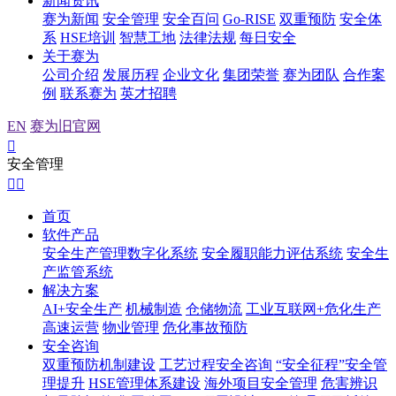
新闻资讯
赛为新闻
安全管理
安全百问
Go-RISE
双重预防
安全体
系
HSE培训
智慧工地
法律法规
每日安全
关于赛为
公司介绍
发展历程
企业文化
集团荣誉
赛为团队
合作案
例
联系赛为
英才招聘
EN
赛为旧官网

安全管理


首页
软件产品
安全生产管理数字化系统
安全履职能力评估系统
安全生
产监管系统
解决方案
AI+安全生产
机械制造
仓储物流
工业互联网+危化生产
高速运营
物业管理
危化事故预防
安全咨询
双重预防机制建设
工艺过程安全咨询
“安全征程”安全管
理提升
HSE管理体系建设
海外项目安全管理
危害辨识