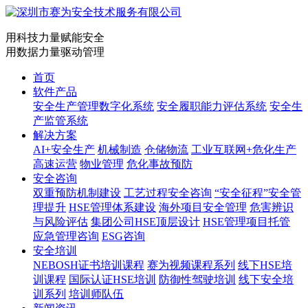
用科技力量赋能安全
用数据力量驱动管理
首页
软件产品
安全生产管理数字化系统
安全履职能力评估系统
安全生
产监管系统
解决方案
AI+安全生产
机械制造
仓储物流
工业互联网+危化生产
高速运营
物业管理
危化事故预防
安全咨询
双重预防机制建设
工艺过程安全咨询
“安全征程”安全管
理提升
HSE管理体系建设
海外项目安全管理
危害辨识
与风险评估
集团公司HSE顶层设计
HSE管理项目托管
应急管理咨询
ESG咨询
安全培训
NEBOSH证书培训课程
赛为视频课程系列
线下HSE培
训课程
国际认证HSE培训
防御性驾驶培训
线下安全培
训系列
培训师队伍