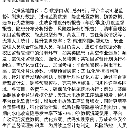
实操落地路径：① 数据自动汇总分析，平台自动汇总监
督计划执行数据、过程监测数据、隐患处置数据、预警数据、
违章行为数据等，生成多维度分析报告（年度/季度/月度监督
报告、隐患分布分析报告、风险趋势分析报告），清晰呈现各
项目监督成效、隐患类型分布、高发工序、责任落实情况等，
无需人工统计，提升复盘效率；② 精准挖掘问题短板，安全
管理人员联合IT运维人员、项目负责人，通过平台数据分析，
挖掘监督管理中的薄弱环节，如某类隐患（高空作业违章）频
发，需优化监督频次、强化人员培训；某项目监督计划执行不
到位，需优化责任分工、加强考核；平台预警模型误报率过
高，需优化算法参数、调整预警阈值；③ 优化管控措施落
地，针对复盘发现的问题，制定针对性优化方案，通过平台更
新监督计划、调整预警模型、完善管控标准，同步推送至各区
域、各项目、各责任人，确保优化措施落地执行；例如，某装
饰装修企业通过数据分析，发现水电改造工序隐患频发，通过
平台优化监督计划，增加水电改造工序监督频次，同时更新平
台预警模型，强化管道泄漏、线路短路等隐患的识别能力，短
期内水电改造隐患发生率下降70%；④ 数据沉淀复用，平台
自动沉淀复盘数据、优化方案、优秀实践案例，形成企业安全
生产监督管理知识库，为后续监督计划制定、风险防控、人员