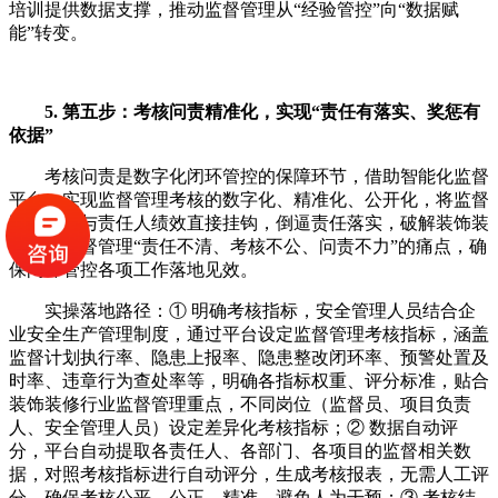
培训提供数据支撑，推动监督管理从“经验管控”向“数据赋
能”转变。
5. 第五步：考核问责精准化，实现“责任有落实、奖惩有
依据”
考核问责是数字化闭环管控的保障环节，借助智能化监督
平台，实现监督管理考核的数字化、精准化、公开化，将监督
工作成效与责任人绩效直接挂钩，倒逼责任落实，破解装饰装
修行业监督管理“责任不清、考核不公、问责不力”的痛点，确
保闭环管控各项工作落地见效。
实操落地路径：① 明确考核指标，安全管理人员结合企
业安全生产管理制度，通过平台设定监督管理考核指标，涵盖
监督计划执行率、隐患上报率、隐患整改闭环率、预警处置及
时率、违章行为查处率等，明确各指标权重、评分标准，贴合
装饰装修行业监督管理重点，不同岗位（监督员、项目负责
人、安全管理人员）设定差异化考核指标；② 数据自动评
分，平台自动提取各责任人、各部门、各项目的监督相关数
据，对照考核指标进行自动评分，生成考核报表，无需人工评
分，确保考核公平、公正、精准，避免人为干预；③ 考核结