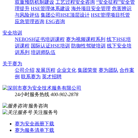
双重预防机制建设
工艺过程安全咨询
“安全征程”安全管
理提升
HSE管理体系建设
海外项目安全管理
危害辨识
与风险评估
集团公司HSE顶层设计
HSE管理项目托管
应急管理咨询
ESG咨询
安全培训
NEBOSH证书培训课程
赛为视频课程系列
线下HSE培
训课程
国际认证HSE培训
防御性驾驶培训
线下安全培
训系列
培训师队伍
关于赛为
公司介绍
发展历程
企业文化
集团荣誉
赛为团队
合作案
例
联系赛为
英才招聘
24小时服务热线
400-902-2878
服务咨询
关注服务号
赛为安全画册下载
赛为服务清单下载