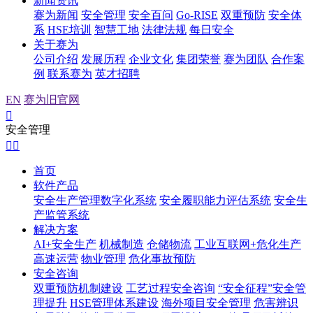
新闻资讯
赛为新闻
安全管理
安全百问
Go-RISE
双重预防
安全体
系
HSE培训
智慧工地
法律法规
每日安全
关于赛为
公司介绍
发展历程
企业文化
集团荣誉
赛为团队
合作案
例
联系赛为
英才招聘
EN
赛为旧官网

安全管理


首页
软件产品
安全生产管理数字化系统
安全履职能力评估系统
安全生
产监管系统
解决方案
AI+安全生产
机械制造
仓储物流
工业互联网+危化生产
高速运营
物业管理
危化事故预防
安全咨询
双重预防机制建设
工艺过程安全咨询
“安全征程”安全管
理提升
HSE管理体系建设
海外项目安全管理
危害辨识