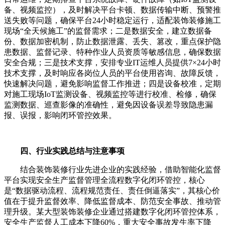
备、视频监控），及时解决平台卡顿、数据传输中断、预警推
送失败等问题，确保平台24小时稳定运行，适配装饰装修施工
现场“全天候施工”的监督需求；二是数据安全，建立数据备
份、数据加密机制，防止数据泄露、丢失、篡改，重点保护隐
患数据、监督记录、特种作业人员资质等敏感信息，确保数据
安全合规；三是技术支撑，安排专业IT运维人员提供7×24小时
技术支撑，及时响应各岗位人员的平台使用咨询、故障反馈，
快速解决问题，避免影响监督工作推进；四是设备校准，定期
对施工现场IoT监测设备、视频监控等进行校准、检修，确保
监测数据、巡查影像的准确性，避免因设备误差导致隐患漏
报、误报，影响闭环管控效果。
四、行业实践总结与注意事项
结合装饰装修行业先进企业的实践经验，借助智能化监督
平台实现安全生产监督管理全流程数字化闭环管控，核心
是“数据驱动流程、流程规范责任、责任倒逼落实”，其核心价
值在于提升监督效率、降低监督成本、防范安全事故、推动管
理升级。某大型装饰装修企业通过搭建数字化闭环管控体系，
安全生产监督人工成本下降60%，重大安全事故发生率下降