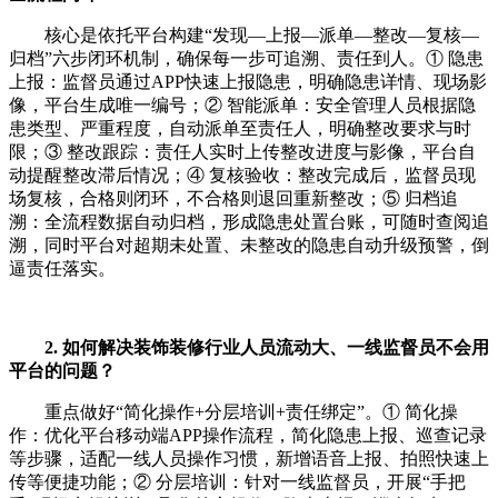
核心是依托平台构建“发现—上报—派单—整改—复核—
归档”六步闭环机制，确保每一步可追溯、责任到人。① 隐患
上报：监督员通过APP快速上报隐患，明确隐患详情、现场影
像，平台生成唯一编号；② 智能派单：安全管理人员根据隐
患类型、严重程度，自动派单至责任人，明确整改要求与时
限；③ 整改跟踪：责任人实时上传整改进度与影像，平台自
动提醒整改滞后情况；④ 复核验收：整改完成后，监督员现
场复核，合格则闭环，不合格则退回重新整改；⑤ 归档追
溯：全流程数据自动归档，形成隐患处置台账，可随时查阅追
溯，同时平台对超期未处置、未整改的隐患自动升级预警，倒
逼责任落实。
2. 如何解决装饰装修行业人员流动大、一线监督员不会用
平台的问题？
重点做好“简化操作+分层培训+责任绑定”。① 简化操
作：优化平台移动端APP操作流程，简化隐患上报、巡查记录
等步骤，适配一线人员操作习惯，新增语音上报、拍照快速上
传等便捷功能；② 分层培训：针对一线监督员，开展“手把