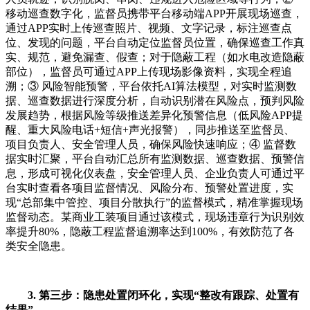
移动巡查数字化，监督员携带平台移动端APP开展现场巡查，
通过APP实时上传巡查照片、视频、文字记录，标注巡查点
位、发现的问题，平台自动定位监督员位置，确保巡查工作真
实、规范，避免漏查、假查；对于隐蔽工程（如水电改造隐蔽
部位），监督员可通过APP上传现场影像资料，实现全程追
溯；③ 风险智能预警，平台依托AI算法模型，对实时监测数
据、巡查数据进行深度分析，自动识别潜在风险点，预判风险
发展趋势，根据风险等级推送差异化预警信息（低风险APP提
醒、重大风险电话+短信+声光报警），同步推送至监督员、
项目负责人、安全管理人员，确保风险快速响应；④ 监督数
据实时汇聚，平台自动汇总所有监测数据、巡查数据、预警信
息，形成可视化仪表盘，安全管理人员、企业负责人可通过平
台实时查看各项目监督情况、风险分布、预警处置进度，实
现“总部集中管控、项目分散执行”的监督模式，精准掌握现场
监督动态。某商业工装项目通过该模式，现场违章行为识别效
率提升80%，隐蔽工程监督追溯率达到100%，有效防范了各
类安全隐患。
3. 第三步：隐患处置闭环化，实现“整改有跟踪、处置有
结果”