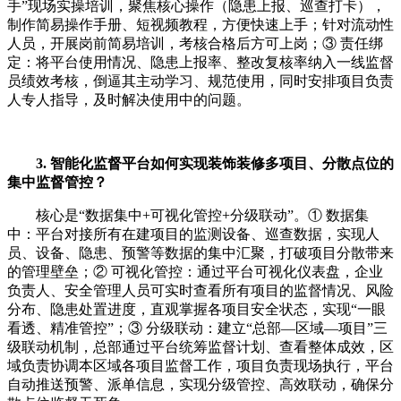
手”现场实操培训，聚焦核心操作（隐患上报、巡查打卡），
制作简易操作手册、短视频教程，方便快速上手；针对流动性
人员，开展岗前简易培训，考核合格后方可上岗；③ 责任绑
定：将平台使用情况、隐患上报率、整改复核率纳入一线监督
员绩效考核，倒逼其主动学习、规范使用，同时安排项目负责
人专人指导，及时解决使用中的问题。
3. 智能化监督平台如何实现装饰装修多项目、分散点位的
集中监督管控？
核心是“数据集中+可视化管控+分级联动”。① 数据集
中：平台对接所有在建项目的监测设备、巡查数据，实现人
员、设备、隐患、预警等数据的集中汇聚，打破项目分散带来
的管理壁垒；② 可视化管控：通过平台可视化仪表盘，企业
负责人、安全管理人员可实时查看所有项目的监督情况、风险
分布、隐患处置进度，直观掌握各项目安全状态，实现“一眼
看透、精准管控”；③ 分级联动：建立“总部—区域—项目”三
级联动机制，总部通过平台统筹监督计划、查看整体成效，区
域负责协调本区域各项目监督工作，项目负责现场执行，平台
自动推送预警、派单信息，实现分级管控、高效联动，确保分