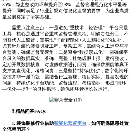
85%，隐患整改闭环率提升至98%，监督管理规范化水平显著
提升，同时满足了行业新规对信息化监督的要求，为企业高质
量发展奠定了坚实基础。
需重点注意三点：一是避免“重技术、轻管理”，平台只是
工具，核心是通过平台重构监督管理流程、明确责任分工，不
能替代人工监督，需实现“平台智能化+人工精细化”的互补，
尤其针对装饰装修隐蔽工程、复杂工序，需结合人工巡查与平
台监测，确保监督无死角；二是避免“数据形式化”，需确保平
台录入的数据真实、准确、完整，杜绝虚假上报、敷衍整改，
定期开展数据核查，对虚假数据进行问责，确保数据能够真正
支撑复盘优化、考核问责；三是坚持“持续优化”，数字化闭环
管控并非一蹴而就，需结合行业新规、项目实际、复盘发现的
问题，持续优化平台功能、监督流程、考核指标，形成“闭环
—优化—提升”的良性循环，确保闭环管控长效运行。
❓ 精品问答FAQs
1. 装饰装修行业借助
智能化监督平台
，如何确保隐患处置
全流程闭环？