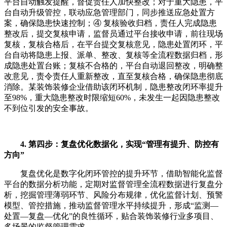
平台自动触发提醒，督促责任人加快整改；对于重大隐患，平
台自动升级管控，联动应急管理部门，同步推送应急处置方
案，确保隐患快速控制；④ 复核验收归档，责任人完成隐患
整改后，提交复核申请，监督员通过平台接收申请，前往现场
复核，复核合格后，在平台提交复核意见，隐患处置闭环，平
台自动将隐患上报、派单、整改、复核等全流程数据归档，形
成隐患处置台账；复核不合格的，平台自动退回整改，明确整
改意见，责令责任人重新整改，直至复核合格，确保隐患彻底
消除。某装饰装修企业借助该闭环机制，隐患整改闭环率提升
至98%，重大隐患整改时限缩短60%，未发生一起因隐患整改
不到位引发的安全事故。
4. 第四步：复盘优化数据化，实现“管理有提升、防控有
方向”
复盘优化是数字化闭环管控的提升环节，借助智能化监督
平台的数据分析功能，定期对监督管理全流程数据进行复盘分
析，挖掘管理薄弱环节、风险分布规律，优化监督计划、预警
模型、管控措施，推动监督管理水平持续提升，形成“监测—
处置—复盘—优化”的良性循环，贴合装饰装修行业多项目、
多场景的监督管理需求。