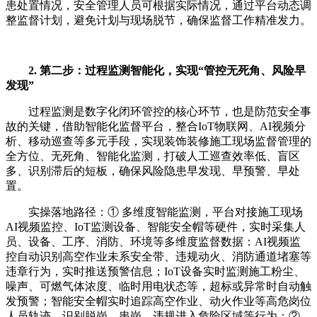
患处置情况，安全管理人员可根据实际情况，通过平台动态调
整监督计划，避免计划与现场脱节，确保监督工作精准发力。
2. 第二步：过程监测智能化，实现“管控无死角、风险早
发现”
过程监测是数字化闭环管控的核心环节，也是防范安全事
故的关键，借助智能化监督平台，整合IoT物联网、AI视频分
析、移动巡查等多元手段，实现装饰装修施工现场监督管理的
全方位、无死角、智能化监测，打破人工巡查效率低、盲区
多、识别滞后的短板，确保风险隐患早发现、早预警、早处
置。
实操落地路径：① 多维度智能监测，平台对接施工现场
AI视频监控、IoT监测设备、智能安全帽等硬件，实时采集人
员、设备、工序、消防、环境等多维度监督数据：AI视频监
控自动识别高空作业未系安全带、违规动火、消防通道堵塞等
违章行为，实时推送预警信息；IoT设备实时监测施工粉尘、
噪声、可燃气体浓度、临时用电状态等，超标或异常时自动触
发预警；智能安全帽实时追踪高空作业、动火作业等高危岗位
人员轨迹，识别脱岗、串岗、违规进入危险区域等行为；②