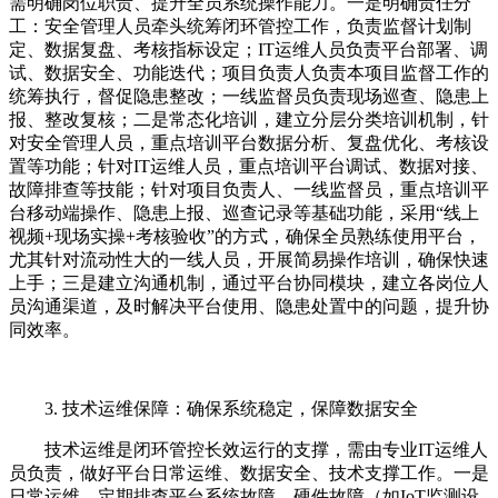
需明确岗位职责、提升全员系统操作能力。一是明确责任分
工：安全管理人员牵头统筹闭环管控工作，负责监督计划制
定、数据复盘、考核指标设定；IT运维人员负责平台部署、调
试、数据安全、功能迭代；项目负责人负责本项目监督工作的
统筹执行，督促隐患整改；一线监督员负责现场巡查、隐患上
报、整改复核；二是常态化培训，建立分层分类培训机制，针
对安全管理人员，重点培训平台数据分析、复盘优化、考核设
置等功能；针对IT运维人员，重点培训平台调试、数据对接、
故障排查等技能；针对项目负责人、一线监督员，重点培训平
台移动端操作、隐患上报、巡查记录等基础功能，采用“线上
视频+现场实操+考核验收”的方式，确保全员熟练使用平台，
尤其针对流动性大的一线人员，开展简易操作培训，确保快速
上手；三是建立沟通机制，通过平台协同模块，建立各岗位人
员沟通渠道，及时解决平台使用、隐患处置中的问题，提升协
同效率。
3. 技术运维保障：确保系统稳定，保障数据安全
技术运维是闭环管控长效运行的支撑，需由专业IT运维人
员负责，做好平台日常运维、数据安全、技术支撑工作。一是
日常运维，定期排查平台系统故障、硬件故障（如IoT监测设