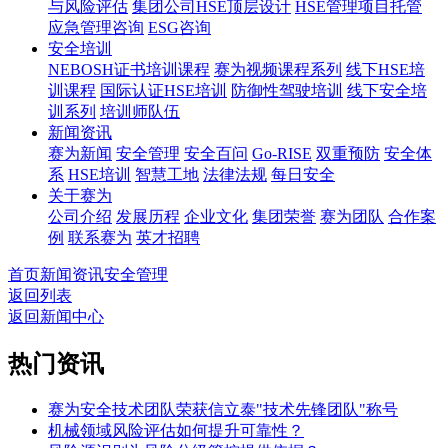
与风险评估
集团公司HSE顶层设计
HSE管理项目托管
应急管理咨询
ESG咨询
安全培训
NEBOSH证书培训课程
赛为视频课程系列
线下HSE培
训课程
国际认证HSE培训
防御性驾驶培训
线下安全培
训系列
培训师队伍
新闻资讯
赛为新闻
安全管理
安全百问
Go-RISE
双重预防
安全体
系
HSE培训
智慧工地
法律法规
每日安全
关于赛为
公司介绍
发展历程
企业文化
集团荣誉
赛为团队
合作案
例
联系赛为
英才招聘
首页
新闻资讯
安全管理
返回列表
返回新闻中心
热门资讯
赛为安全技术团队荣获信立泰"技术先锋团队"称号
机械领域风险评估如何提升可靠性？