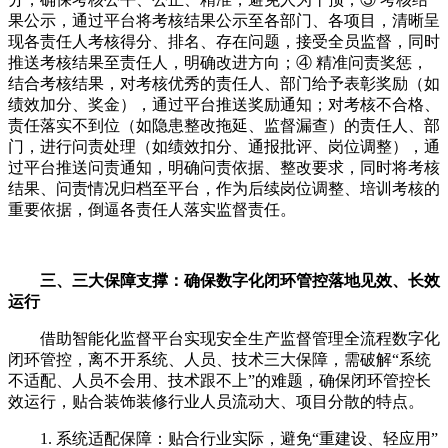
果公示，通过平台将考核结果公示至各部门、各项目，清晰呈
现各责任人考核得分、排名、存在问题，接受全员监督，同时
推送考核结果至责任人，明确改进方向；④ 精准问责奖惩，
结合考核结果，对考核优秀的责任人、部门给予表彰奖励（如
绩效加分、奖金），通过平台推送奖励通知；对考核不合格、
责任落实不到位（如隐患整改拖延、监督漏查）的责任人、部
门，进行问责处理（如绩效扣分、通报批评、岗位调整），通
过平台推送问责通知，明确问责依据、整改要求，同时将考核
结果、问责情况归档至平台，作为后续岗位调整、培训考核的
重要依据，倒逼各责任人落实监督责任。
三、三大保障支撑：确保数字化闭环管控落地见效、长效
运行
借助智能化监督平台实现安全生产监督管理全流程数字化
闭环管控，离不开系统、人员、技术三大保障，需破解“系统
不适配、人员不会用、技术跟不上”的难题，确保闭环管控长
效运行，贴合装饰装修行业人员流动大、项目分散的特点。
1. 系统适配保障：贴合行业实际，避免“重建设、轻应用”