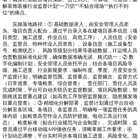
解装饰装修行业监督计划“一刀切”“不贴合现场”“执行不到
位”的痛点。
实操落地路径：① 基础数据录入，由安全管理人员牵
头、项目负责人配合，通过平台录入各在建项目基本信息（项
目类型、施工进度、作业点位、高危工序）、人员信息（安全
员、监督员、特种作业人员资质）、设备信息（施工设备型
号、检测状态）、风险等级划分结果等基础数据，IT运维人员
负责数据标准化处理，确保数据准确无误、格式统一；② 数
字化编制计划，安全管理人员依托平台，结合各项目风险等
级、施工进度、行业新规要求，编制年度、季度、月度安全生
产监督计划，明确监督范围、监督重点、监督频次、监督方式
（日常巡查、专项检查、综合督查）、责任部门、责任人员及
完成时限，平台可自动关联历史监督数据、项目风险数据，智
能推送监督重点建议（如高危工序加密监督频次、隐患频发项
目重点督查）；③ 精细化分解部署，监督计划通过平台自动
分解至各区域、各项目、各监督员，明确每一项监督任务的具
体内容（如检查高空作业人员防护措施、电动工具运行状
态）、检查标准（贴合行业规范与企业制度）、完成时限，监
督员通过平台移动端APP接收任务，清晰掌握工作要求；④
计划动态调整，平台实时同步各项目施工进度、风险变化、隐