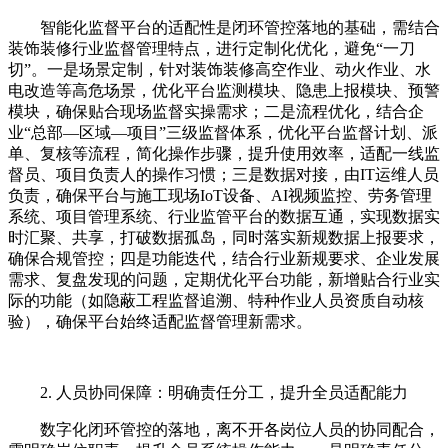
智能化监督平台的适配性是闭环管控落地的基础，需结合
装饰装修行业监督管理特点，进行定制化优化，避免“一刀
切”。一是场景定制，针对装饰装修高空作业、动火作业、水
电改造等高危场景，优化平台监测模块、隐患上报模块、预警
模块，确保贴合现场监督实操需求；二是流程优化，结合企
业“总部—区域—项目”三级监督体系，优化平台监督计划、派
单、复核等流程，简化操作步骤，提升使用效率，适配一线监
督员、项目负责人的操作习惯；三是数据对接，由IT运维人员
负责，确保平台与施工现场IoT设备、AI视频监控、劳务管理
系统、项目管理系统、行业监管平台的数据互通，实现数据实
时汇聚、共享，打破数据孤岛，同时落实新规数据上报要求，
确保合规管控；四是功能迭代，结合行业新规要求、企业发展
需求、复盘发现的问题，定期优化平台功能，新增贴合行业实
际的功能（如隐蔽工程监督追溯、特种作业人员资质自动核
验），确保平台始终适配监督管理新需求。
2. 人员协同保障：明确责任分工，提升全员适配能力
数字化闭环管控的落地，离不开各岗位人员的协同配合，