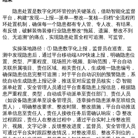
隐患处置是数字化闭环管控的关键落点，借助智能化监督
平台，构建“发现—上报—派单—整改—复核—归档”全流程闭
环处置机制，确保每一个隐患都有专人管、专人改、有结果、
有反馈，破解装饰装修行业隐患整改“拖延、遗漏、整改不到
位、无追溯”的痛点，实现隐患处置全程可追溯、可监管。
实操落地路径：① 隐患数字化上报，监督员在巡查、监
测中发现隐患后，通过平台移动端APP快速上报，明确隐患位
置、类型、严重程度、现场照片/视频、影响范围，平台自动
关联所属项目、责任区域、相关责任人，生成唯一隐患编号，
确保隐患信息完整可追溯；对于平台自动识别的预警隐患，系
统自动生成隐患上报记录，推送至对应监督员核实；② 智能
派单处置，安全管理人员通过平台查看隐患上报信息，根据隐
患严重程度、类型，自动或手动派单至责任部门、责任人员
（如设备隐患派单至设备管理员、违章操作隐患派单至班组负
责人），明确整改要求、整改时限、整改措施，平台自动推送
派单信息至责任人，责任人接收任务后需确认响应；③ 整改
过程跟踪，责任人在整改过程中，通过平台实时上传整改照
片、视频、文字记录，反馈整改进度，监督员、安全管理人员
可通过平台实时跟踪整改情况，对整改滞后、整改不到位的，