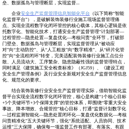
垒、数据孤岛与管理断层，实现监督...
企业
安全生产监督管理信息智能化平台
（以下简称“智能
化监督平台”），是破解装饰装修行业施工现场监督管理痛
点、实现全流程数字化闭环管控的核心载体，其核心逻辑是依
托数字化、智能化技术，打通安全生产监督管理“计划部署—
过程管控—隐患处置—复盘优化—考核问责”全环节，打破部
门壁垒、数据孤岛与管理断层，实现监督管理从“被动应
对”向“主动防控”、从“人工粗放”向“数字精准”、从“碎片化管
控”向“全流程闭环”转变，完美适配装饰装修行业施工点位分
散、人员流动大、工序繁杂、隐患隐蔽性强的监督管理特点，
同时满足《建筑施工安全检查标准》（JGJ59）、《建设工程
安全生产管理条例》及行业安全新规对安全生产监督管理信息
化、规范化的要求。
结合装饰装修行业安全生产监督管理实际，借助智能化监
督平台实现全流程数字化闭环管控，核心是构建“1个核心目标
+5个关键环节+3个保障支撑”的管控体系，即围绕“零重大安全
事故、降本增效、合规管控”核心目标，打通“监督计划数字化
—过程监测智能化—隐患处置闭环化—复盘优化数据化—考核
问责精准化”五大关键环节，强化“系统适配、人员协同、技术
运维”三大保障，确保每一项监督工作有部署、有落实、有跟