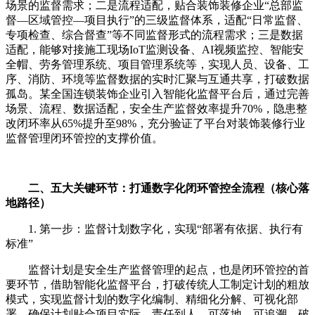
场景的监督需求；二是流程适配，贴合装饰装修企业“总部监
督—区域管控—项目执行”的三级监督体系，适配“日常监督、
专项检查、综合督查”等不同监督形式的流程需求；三是数据
适配，能够对接施工现场IoT监测设备、AI视频监控、智能安
全帽、劳务管理系统、项目管理系统等，实现人员、设备、工
序、消防、环境等监督数据的实时汇聚与互通共享，打破数据
孤岛。某全国连锁装饰企业引入智能化监督平台后，通过完善
场景、流程、数据适配，安全生产监督效率提升70%，隐患整
改闭环率从65%提升至98%，充分验证了平台对装饰装修行业
监督管理闭环管控的支撑价值。
二、五大关键环节：打通数字化闭环管控全流程（核心落
地路径）
1. 第一步：监督计划数字化，实现“部署有依据、执行有
标准”
监督计划是安全生产监督管理的起点，也是闭环管控的首
要环节，借助智能化监督平台，打破传统人工制定计划的粗放
模式，实现监督计划的数字化编制、精细化分解、可视化部
署，确保计划贴合项目实际、责任到人、可落地、可追溯，破