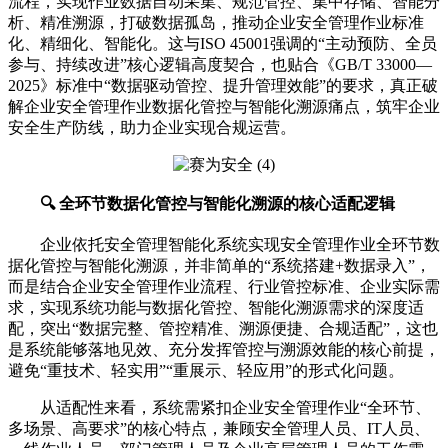
流程，实现作业数据自动采集、规范管控、集中存储、智能分
析、精准溯源，打破数据孤岛，推动企业安全管理作业标准
化、精细化、智能化。这与ISO 45001强调的“主动预防、全员
参与、持续改进”核心逻辑高度契合，也贴合《GB/T 33000—
2025》标准中“数据驱动管控、提升管理效能”的要求，真正破
解企业安全管理作业数据化管控与智能化溯源痛点，筑牢企业
安全生产防线，助力企业实现合规运营。
🔍 全环节数据化管控与智能化溯源的核心适配逻辑
企业依托安全管理智能化系统实现安全管理作业全环节数
据化管控与智能化溯源，并非简单的“系统搭建+数据录入”，
而是结合企业安全管理作业流程、行业管控标准、企业实际需
求，实现系统功能与数据化管控、智能化溯源需求的深度适
配，突出“数据完整、管控精准、溯源便捷、合规适配”，这也
是系统能够落地见效、充分发挥管控与溯源效能的核心前提，
避免“重技术、轻实用”“重展示、轻应用”的形式化问题。
从适配性来看，系统需紧扣企业安全管理作业“全环节、
多场景、高要求”的核心特点，兼顾安全管理人员、IT人员、