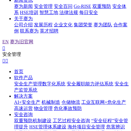
新闻资讯
赛为新闻
安全管理
安全百问
Go-RISE
双重预防
安全体
系
HSE培训
智慧工地
法律法规
每日安全
关于赛为
公司介绍
发展历程
企业文化
集团荣誉
赛为团队
合作案
例
联系赛为
英才招聘
EN
赛为旧官网

安全管理


首页
软件产品
安全生产管理数字化系统
安全履职能力评估系统
安全生
产监管系统
解决方案
AI+安全生产
机械制造
仓储物流
工业互联网+危化生产
高速运营
物业管理
危化事故预防
安全咨询
双重预防机制建设
工艺过程安全咨询
“安全征程”安全管
理提升
HSE管理体系建设
海外项目安全管理
危害辨识