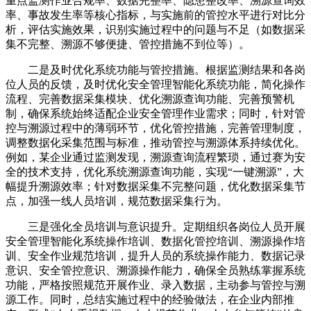
重点监测作业合规率、数据完整率、隐患整改率、溯源查询效
率、事故发生率等核心指标，与实施前的管控水平进行对比分
析，评估实施效果，识别实施过程中的问题与不足（如数据采
集不完整、溯源不够便捷、管控措施不到位等）。
二是及时优化系统功能与管控措施。根据监测结果和各岗
位人员的反馈，及时优化安全管理智能化系统功能，简化操作
流程、完善数据采集模块、优化溯源查询功能、完善预警机
制，确保系统始终适配企业安全管理作业需求；同时，针对管
控与溯源过程中的薄弱环节，优化管控措施，完善管理制度，
调整数据化采集范围与标准，推动管控与溯源体系持续优化。
例如，某企业通过监测发现，溯源查询流程繁琐，通过赛为安
全的技术支持，优化系统溯源查询功能，实现“一键溯源”，大
幅提升溯源效率；针对数据采集不完整问题，优化数据采集节
点，加强一线人员培训，规范数据采集行为。
三是强化全员培训与意识提升。定期组织各岗位人员开展
安全管理智能化系统操作培训、数据化管控培训、溯源操作培
训、安全作业规范培训，提升人员的系统操作能力、数据记录
意识、安全管控意识、溯源操作能力，确保全员熟练掌握系统
功能，严格按照规范开展作业、录入数据，主动参与管控与溯
源工作。同时，总结实施过程中的经验做法，在企业内部推