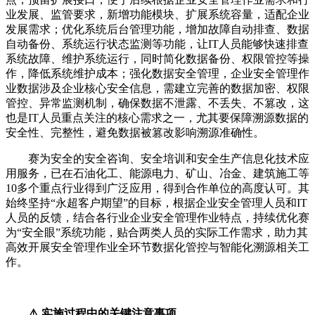
业发展、监管要求，新增功能模块、扩展系统容量，适配企业
发展需求；优化系统后台管理功能，增加故障自动排查、数据
自动备份、系统运行状态监测等功能，让IT人员能够快速排查
系统故障、维护系统运行，同时简化数据备份、权限管控等操
作，降低系统维护成本；强化数据安全管理，企业安全管理作
业数据涉及企业核心安全信息，需建立完善的数据加密、权限
管控、异常监测机制，确保数据不泄露、不丢失、不篡改，这
也是IT人员重点关注的核心需求之一，尤其要保障溯源数据的
安全性、完整性，避免数据被篡改影响溯源准确性。
赛为安全的安全咨询、安全培训和安全生产信息化技术应
用服务，已在石油化工、能源电力、矿山、冶金、建筑施工等
10多个重点行业得到广泛应用，得到合作单位的高度认可。其
始终坚持“永超客户期望”的目标，根据企业安全管理人员和IT
人员的反馈，结合各行业企业安全管理作业特点，持续优化赛
为“安全眼”系统功能，贴合两类人员的实际工作需求，助力其
高效开展安全管理作业全环节数据化管控与智能化溯源相关工
作。
⚠️ 实施过程中的关键注意事项