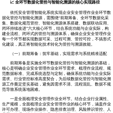
📈 全环节数据化管控与智能化溯源的核心实现路径
依托安全管理智能化系统实现企业安全管理作业全环节数
据化管控与智能化溯源，需围绕“前期筹备、全环节数据化采
集、数据化规范管控、智能化溯源体系搭建、数据联动应用、
闭环持续改进”六大核心环节，结合系统功能与企业实际，构
建全流程、闭环式的管控与溯源体系，确保企业安全管理作业
每一个环节都实现数据可采、过程可溯、管控可控，不搞形式
化建设，真正将智能化技术转化为管控与溯源效能。
（一）前期筹备：筑牢基础，实现需求与系统精准适配
前期筹备是实施全环节数据化管控与智能化溯源的基础，
核心是明确企业安全管理作业全环节需求、梳理作业流程、规
范数据标准、完成系统选型与定制，确保系统功能与企业实际
需求、行业管控标准高度契合，为后续数据化管控与智能化溯
源工作奠定坚实基础，避免因需求不清、流程混乱、数据不规
范导致系统落地困难。
一是全面梳理安全管理作业全环节。结合企业行业属性、
生产规模，全面梳理企业安全管理作业的核心环节，涵盖作业
许可办理、现场作业操作、隐患排查治理、风险辨识管控、人