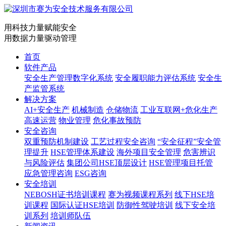
用科技力量赋能安全
用数据力量驱动管理
首页
软件产品
安全生产管理数字化系统
安全履职能力评估系统
安全生
产监管系统
解决方案
AI+安全生产
机械制造
仓储物流
工业互联网+危化生产
高速运营
物业管理
危化事故预防
安全咨询
双重预防机制建设
工艺过程安全咨询
“安全征程”安全管
理提升
HSE管理体系建设
海外项目安全管理
危害辨识
与风险评估
集团公司HSE顶层设计
HSE管理项目托管
应急管理咨询
ESG咨询
安全培训
NEBOSH证书培训课程
赛为视频课程系列
线下HSE培
训课程
国际认证HSE培训
防御性驾驶培训
线下安全培
训系列
培训师队伍