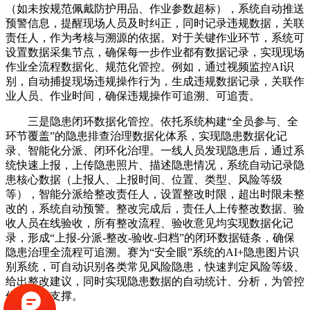
（如未按规范佩戴防护用品、作业参数超标），系统自动推送
预警信息，提醒现场人员及时纠正，同时记录违规数据，关联
责任人，作为考核与溯源的依据。对于关键作业环节，系统可
设置数据采集节点，确保每一步作业都有数据记录，实现现场
作业全流程数据化、规范化管控。例如，通过视频监控AI识
别，自动捕捉现场违规操作行为，生成违规数据记录，关联作
业人员、作业时间，确保违规操作可追溯、可追责。
三是隐患闭环数据化管控。依托系统构建“全员参与、全
环节覆盖”的隐患排查治理数据化体系，实现隐患数据化记
录、智能化分派、闭环化治理。一线人员发现隐患后，通过系
统快速上报，上传隐患照片、描述隐患情况，系统自动记录隐
患核心数据（上报人、上报时间、位置、类型、风险等级
等），智能分派给整改责任人，设置整改时限，超出时限未整
改的，系统自动预警。整改完成后，责任人上传整改数据、验
收人员在线验收，所有整改流程、验收意见均实现数据化记
录，形成“上报-分派-整改-验收-归档”的闭环数据链条，确保
隐患治理全流程可追溯。赛为“安全眼”系统的AI+隐患图片识
别系统，可自动识别各类常见风险隐患，快速判定风险等级、
给出整改建议，同时实现隐患数据的自动统计、分析，为管控
优化提供支撑。