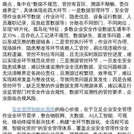
痛点，集中在“数据不规范、管控有盲区、溯源不顺畅、责任
难界定”，具体体现在四大环节：一是数据管理环节，安全管
理作业各环节数据（作业许可、隐患信息、设备运行数据、人
员履职记录、应急处置数据等）分散在不同部门、不同岗位，
呈现“碎片化、孤岛化”特征，多数企业安全作业数据互通率不
足35%，且存在人工记录不规范、数据缺失、篡改等问题，难
以形成完整的数据链条；二是管控执行环节，作业许可办理、
现场操作、隐患整改等环节依赖人工管控，易出现违规作业、
流程遗漏、管控不到位等问题，且无法实时跟踪管控进度，难
以实现全环节规范化管控；三是溯源管控环节，一旦发生安全
隐患或事故，难以快速追溯作业全流程数据、定位问题根源，
无法清晰界定各岗位责任，且溯源过程繁琐、效率低下，难以
实现精准复盘与整改优化，导致同类问题反复发生；四是合规
管控环节，缺乏完整的作业数据支撑与溯源体系，难以满足行
业监管部门对安全作业合规性、数据可追溯性的管控要求，企
业面临合规风险。
安全管理智能化系统
的核心价值，在于立足企业安全管理
作业全环节需求，整合物联网、大数据、AI人工智能、可视
化、移动终端等新兴技术，构建“全环节数据化、全流程可追
溯、智能化管控”的安全管理体系，覆盖企业安全管理作业全