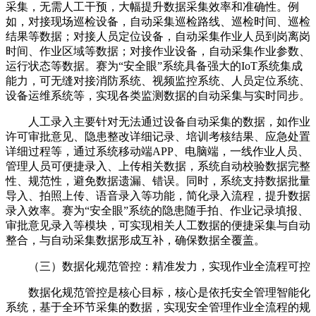
采集，无需人工干预，大幅提升数据采集效率和准确性。例
如，对接现场巡检设备，自动采集巡检路线、巡检时间、巡检
结果等数据；对接人员定位设备，自动采集作业人员到岗离岗
时间、作业区域等数据；对接作业设备，自动采集作业参数、
运行状态等数据。赛为“安全眼”系统具备强大的IoT系统集成
能力，可无缝对接消防系统、视频监控系统、人员定位系统、
设备运维系统等，实现各类监测数据的自动采集与实时同步。
人工录入主要针对无法通过设备自动采集的数据，如作业
许可审批意见、隐患整改详细记录、培训考核结果、应急处置
详细过程等，通过系统移动端APP、电脑端，一线作业人员、
管理人员可便捷录入、上传相关数据，系统自动校验数据完整
性、规范性，避免数据遗漏、错误。同时，系统支持数据批量
导入、拍照上传、语音录入等功能，简化录入流程，提升数据
录入效率。赛为“安全眼”系统的隐患随手拍、作业记录填报、
审批意见录入等模块，可实现相关人工数据的便捷采集与自动
整合，与自动采集数据形成互补，确保数据全覆盖。
（三）数据化规范管控：精准发力，实现作业全流程可控
数据化规范管控是核心目标，核心是依托安全管理智能化
系统，基于全环节采集的数据，实现安全管理作业全流程的规