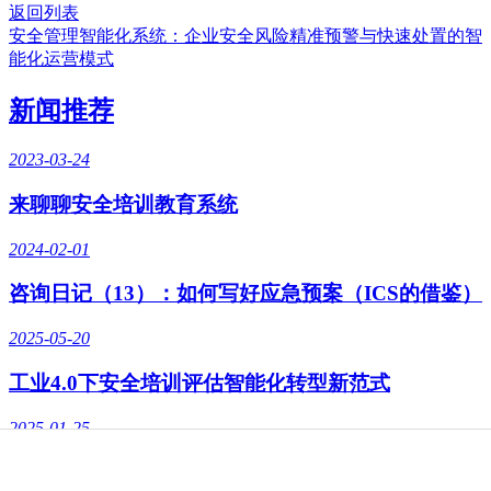
返回列表
安全管理智能化系统：企业安全风险精准预警与快速处置的智
能化运营模式
新闻推荐
2023-03-24
来聊聊安全培训教育系统
2024-02-01
咨询日记（13）：如何写好应急预案（ICS的借鉴）
2025-05-20
工业4.0下安全培训评估智能化转型新范式
2025-01-25
职业卫生标准如何落实到位