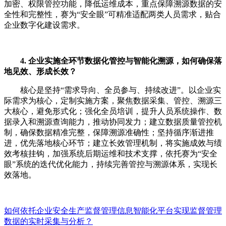
加密、权限管控功能，降低运维成本，重点保障溯源数据的安
全性和完整性，赛为“安全眼”可精准适配两类人员需求，贴合
企业数字化建设需求。
4. 企业实施全环节数据化管控与智能化溯源，如何确保落
地见效、形成长效？
核心是坚持“需求导向、全员参与、持续改进”。以企业实
际需求为核心，定制实施方案，聚焦数据采集、管控、溯源三
大核心，避免形式化；强化全员培训，提升人员系统操作、数
据录入和溯源查询能力，推动协同发力；建立数据质量管控机
制，确保数据精准完整，保障溯源准确性；坚持循序渐进推
进，优先落地核心环节；建立长效管理机制，将实施成效与绩
效考核挂钩，加强系统后期运维和技术支撑，依托赛为“安全
眼”系统的迭代优化能力，持续完善管控与溯源体系，实现长
效落地。
如何依托企业安全生产监督管理信息智能化平台实现监督管理
数据的实时采集与分析？