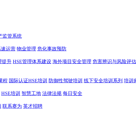
产监管系统
高速运营
物业管理
危化事故预防
理提升
HSE管理体系建设
海外项目安全管理
危害辨识与风险评
课程
国际认证HSE培训
防御性驾驶培训
线下安全培训系列
培训
HSE培训
智慧工地
法律法规
每日安全
例
联系赛为
英才招聘