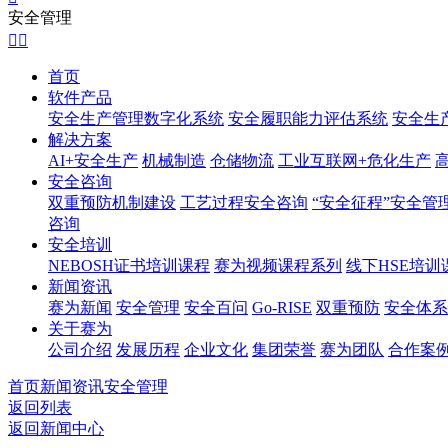
安全管理


首页
软件产品
安全生产管理数字化系统
安全履职能力评估系统
安全生
解决方案
AI+安全生产
机械制造
仓储物流
工业互联网+危化生产
安全咨询
双重预防机制建设
工艺过程安全咨询
“安全征程”安全管
咨询
安全培训
NEBOSH证书培训课程
赛为视频课程系列
线下HSE培训
新闻资讯
赛为新闻
安全管理
安全百问
Go-RISE
双重预防
安全体系
关于赛为
公司介绍
发展历程
企业文化
集团荣誉
赛为团队
合作案
首页
新闻资讯
安全管理
返回列表
返回新闻中心