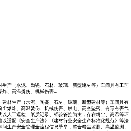
材生产（水泥、陶瓷、石材、玻璃、新型建材等）车间具有工艺
、高温烫伤、机械伤害...
—建材生产（水泥、陶瓷、石材、玻璃、新型建材等）车间具有
粉尘爆炸、高温烫伤、机械伤害、触电、高空坠落、有毒有害气
式以人工巡检、纸质记录、经验管控为主，存在粉尘、高温等环
难以适配《安全生产法》《建材行业安全生产标准化规范》等法
车间生产安全管理全流程信息壁垒，整合粉尘监测、高温监测、