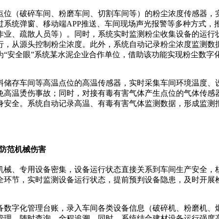
点位（破碎车间、粉磨车间、切割车间等）的粉尘浓度传感器，
过系统弹窗、移动端APP推送、车间现场声光报警等多种方式，
作业、疏散人员等）。同时，系统实时监测粉尘收集设备的运行
行，从源头控制粉尘浓度。此外，系统自动记录粉尘浓度监测数
“安全眼”系统某水泥企业合作单位，借助该功能实现粉尘数字化
料储存车间等高温点位的高温传感器，实时采集车间环境温度、
免高温烫伤事故；同时，对接有毒有害气体产生点位的气体传感
身安全。系统自动记录高温、有毒有害气体监测数据，形成监测
，防范机械伤害
机械、专用设备密集，设备运行状态直接关系到车间生产安全，
全环节，实时监测设备运行状态，提前预判设备隐患，及时开展
备数字化管理台账，录入车间各类设备信息（破碎机、粉磨机、
管理、随时查询、全程追溯。同时，系统结合建材设备运行强度