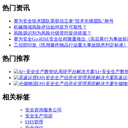
热门资讯
赛为安全技术团队荣获信立泰"技术先锋团队"称号
机械领域风险评估如何提升可靠性？
风险源识别为风险分级管控提供依据？
赛为安全Go-RISE安全征程隆重推出《高后果行为事故
工信部印发《民用爆炸物品行业重大事故隐患判定标准》
热门推荐
AI+安全生产
高速运
仓储物
相关标签
安全咨询服务公司
安全生产培训
EHS管理
安全评估