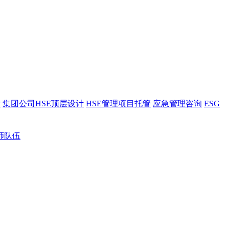
估
集团公司HSE顶层设计
HSE管理项目托管
应急管理咨询
ESG
师队伍