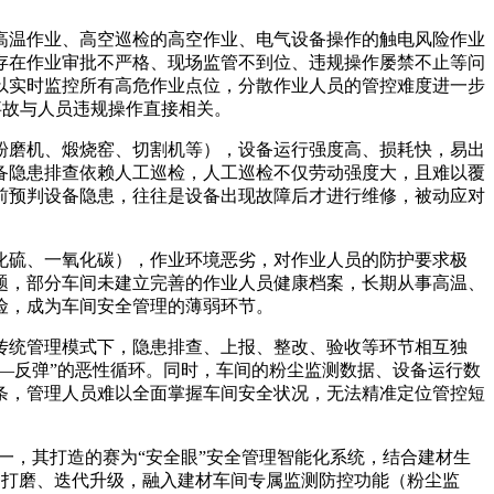
高温作业、高空巡检的高空作业、电气设备操作的触电风险作业
存在作业审批不严格、现场监管不到位、违规操作屡禁不止等问
以实时监控所有高危作业点位，分散作业人员的管控难度进一步
事故与人员违规操作直接相关。
粉磨机、煅烧窑、切割机等），设备运行强度高、损耗快，易出
备隐患排查依赖人工巡检，人工巡检不仅劳动强度大，且难以覆
前预判设备隐患，往往是设备出现故障后才进行维修，被动应对
化硫、一氧化碳），作业环境恶劣，对作业人员的防护要求极
题，部分车间未建立完善的作业人员健康档案，长期从事高温、
险，成为车间安全管理的薄弱环节。
传统管理模式下，隐患排查、上报、整改、验收等环节相互独
—反弹”的恶性循环。同时，车间的粉尘监测数据、设备运行数
条，管理人员难以全面掌握车间安全状况，无法精准定位管控短
一，其打造的赛为“安全眼”安全管理智能化系统，结合建材生
务打磨、迭代升级，融入建材车间专属监测防控功能（粉尘监