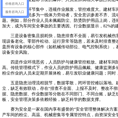
价格咨询入口
二是高危环节集中，违规作业频发，管控难度大。建材车
服务咨询入口
等，且作业人员多为一线体力劳动者，安全意识参差不齐、流
题。例如，部分作业人员未佩戴防尘、防烫防护用品上岗，违
加大，成为车间安全事故的主要诱因。行业数据显示，82%的
三是设备密集且损耗快，隐患排查不全面，易引发机械伤
现设备老化、零部件松动、运行异常等隐患，若未及时排查整
盖所有设备的核心部件（如机械传动部位、电气控制系统），
设备安全风险。
四是作业环境恶劣，人员防护与健康管控粗放。建材车间
高。传统管理模式下，作业人员的防护用品佩戴、健康监测多
粉尘作业的人员未定期开展体检，易引发职业健康问题；同时
五是隐患治理流程脱节，数据零散，闭环管控难以落地。
立，缺乏有效联动，存在“排查不全面、上报不及时、整改不彻
据、隐患数据、作业数据等分散在不同部门、不同台账，缺乏
板，安全管理决策多依赖经验，缺乏科学的数据支撑。
赛为安全是一家在国内享有盛誉的“安全管理整体解决方案
产车间的粉尘、高温、机械密集等专属管控特点，由资深安全