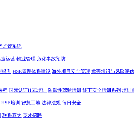
产监管系统
高速运营
物业管理
危化事故预防
理提升
HSE管理体系建设
海外项目安全管理
危害辨识与风险评
课程
国际认证HSE培训
防御性驾驶培训
线下安全培训系列
培训
HSE培训
智慧工地
法律法规
每日安全
例
联系赛为
英才招聘