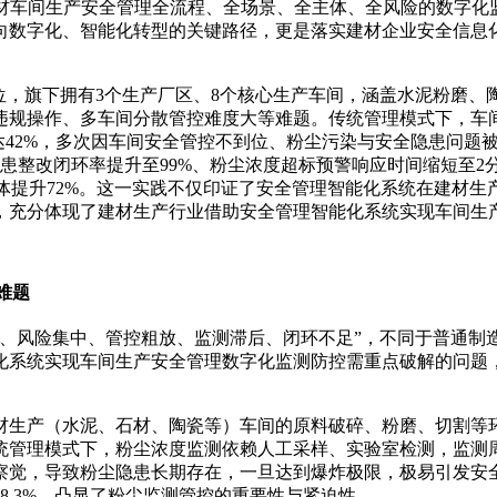
建材车间生产安全管理全流程、全场景、全主体、全风险的数字化
向数字化、智能化转型的关键路径，更是落实建材企业安全信息
位，旗下拥有3个生产厂区、8个核心生产车间，涵盖水泥粉磨
规操作、多车间分散管控难度大等难题。传统管理模式下，车间
达42%，多次因车间安全管控不到位、粉尘污染与安全隐患问题
患整改闭环率提升至99%、粉尘浓度超标预警响应时间缩短至2
能整体提升72%。这一实践不仅印证了安全管理智能化系统在建材
，充分体现了建材生产行业借助安全管理智能化系统实现车间生
难题
劣、风险集中、管控粗放、监测滞后、闭环不足”，不同于普通制
化系统实现车间生产安全管理数字化监测防控需重点破解的问题
材生产（水泥、石材、陶瓷等）车间的原料破碎、粉磨、切割等
统管理模式下，粉尘浓度监测依赖人工采样、实验室检测，监测
察觉，导致粉尘隐患长期存在，一旦达到爆炸极限，极易引发安
8.3%，凸显了粉尘监测管控的重要性与紧迫性。