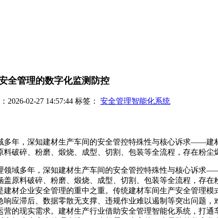
安全管理的数字化监测防控
26-02-27 14:57:44
标签：
安全管理智能化系统
域多年，深知建材生产车间的安全管控特殊性与核心诉求——建
料破碎、粉磨、煅烧、成型、切割、包装等全流程，存在粉尘爆炸
理领域多年，深知建材生产车间的安全管控特殊性与核心诉求—
涵盖原料破碎、粉磨、煅烧、成型、切割、包装等全流程，存在
是建材企业安全管理的重中之重。传统建材车间生产安全管理模
急响应滞后、数据零散无支撑、违规作业难以遏制等突出问题，
运营的现实需求。建材生产行业借助安全管理智能化系统，打通