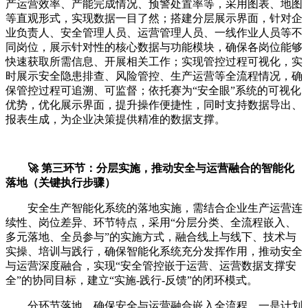
产运营效率、产能完成情况、预警处置率等，采用图表、地图
等直观形式，实现数据一目了然；搭建分层展示界面，针对企
业负责人、安全管理人员、运营管理人员、一线作业人员等不
同岗位，展示针对性的核心数据与功能模块，确保各岗位能够
快速获取所需信息、开展相关工作；实现管控过程可视化，实
时展示安全隐患排查、风险管控、生产运营等全流程情况，确
保管控过程可追溯、可监督；依托赛为“安全眼”系统的可视化
优势，优化展示界面，提升操作便捷性，同时支持数据导出、
报表生成，为企业决策提供精准的数据支撑。
🚀 第三环节：分层实施，推动安全与运营融合的智能化
落地（关键执行步骤）
安全生产智能化系统的落地实施，需结合企业生产运营连
续性、岗位差异、环节特点，采用“分层分类、全流程嵌入、
多元落地、全员参与”的实施方式，融合线上与线下、技术与
实操、培训与践行，确保智能化系统充分发挥作用，推动安全
与运营深度融合，实现“安全管控嵌于运营、运营数据支撑安
全”的协同目标，建立“实施-践行-反馈”的闭环模式。
分环节落地，确保安全与运营融合嵌入全流程。一是计划