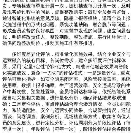
责，专项检查每季度开展一次，随机抽查每月开展一次，及时
发现实施过程中的问题，督促整改落实；鼓励全员参与监督，
通过智能化系统的意见反馈、隐患上报等模块，邀请全员上报
实施过程中的形式化问题、系统功能缺陷、融合脱节等问题，
形成全员监督的良好氛围；对监督中发现的问题，建立问题台
账，明确整改责任人、整改期限、整改措施，实行闭环管理，
确保问题整改到位，推动实施工作有序推进。
多维度差异化评估，精准量化实施效果。结合企业安全与
运营融合的核心目标、各岗位需求，建立多维度评估指标体
系，采用“定量+定性”的评估方式，精准评估融合效果与智能
化实施成效，避免“一刀切”的评估模式：一是定量评估，重点
评估可量化指标，如安全隐患闭环率、风险管控覆盖率、系统
使用率、数据上报准确率、生产运营效率、安全违规导致的生
产中断次数、预警处置率、全员培训达标率等，依托智能化系
统自动采集相关数据，进行量化分析，确保评估结果客观准
确；二是定性评估，重点评估融合理念渗透情况、全员协同能
力、系统适配性、安全与运营协同效果、合规管控情况，通过
面谈、问卷调查、案例分析、现场核查等方式，收集各岗位人
员的意见建议，进行定性分析。评估周期分为阶段性评估（每
季度一次）、年度评估（每年一次），阶段性评估结合各阶段