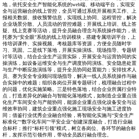
地，依托安全生产智能化系统的web端、移动端平台，实现安
全与运营融合的线上管控，全员可通过系统开展相关工作、上
报相关数据、接收预警信息，实现线上协同、远程管控，解决
企业场景分散、人员流动的管控难题；开展线上培训、线上答
疑、线上竞赛等活动，提升全员融合理念与系统操作能力，依
托赛为“安全眼”系统的线上培训模块，搭建专属培训平台，上
传培训课件、实操视频、考核题库等资源，方便全员随时学
习、巩固。二是线下落地，开展实操演练、现场指导、专题研
讨等活动，结合企业生产运营实际，开展安全与运营协同的实
操演练，如设备运维安全与生产调度协同演练、安全隐患处置
与生产中断应急演练等，提升全员协同处置能力；安排技术人
员、赛为安全专业顾问现场指导，解决一线人员系统操作与融
合实操中的难题；组织各岗位开展专题研讨，梳理融合过程中
的问题，优化实施策略。三是特色落地，结合企业所属行业特
点，打造差异化的融合与智能化落地模式，如制造企业重点强
化生产车间安全与产能协同，能源企业重点强化设备安全与运
维效率协同，建筑企业重点强化施工现场安全与施工进度协
同；借鉴行业优秀企业融合经验，将智能化实施与“安全生产
标准化”“数字化车间”“平安企业”创建深度融合，打造行业融
合标杆；推行“标杆引领”模式，树立各岗位、各环节的融合标
杆，发挥示范引领作用，带动全员践行融合理念。