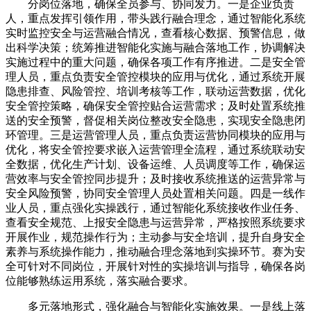
分岗位落地，确保全员参与、协同发力。一是企业负责
人，重点发挥引领作用，带头践行融合理念，通过智能化系统
实时监控安全与运营融合情况，查看核心数据、预警信息，做
出科学决策；统筹推进智能化实施与融合落地工作，协调解决
实施过程中的重大问题，确保各项工作有序推进。二是安全管
理人员，重点负责安全管控模块的应用与优化，通过系统开展
隐患排查、风险管控、培训考核等工作，联动运营数据，优化
安全管控策略，确保安全管控贴合运营需求；及时处置系统推
送的安全预警，督促相关岗位整改安全隐患，实现安全隐患闭
环管理。三是运营管理人员，重点负责运营协同模块的应用与
优化，将安全管控要求嵌入运营管理全流程，通过系统联动安
全数据，优化生产计划、设备运维、人员调度等工作，确保运
营效率与安全管控同步提升；及时接收系统推送的运营异常与
安全风险预警，协同安全管理人员处置相关问题。四是一线作
业人员，重点强化实操践行，通过智能化系统接收作业任务、
查看安全规范、上报安全隐患与运营异常，严格按照系统要求
开展作业，规范操作行为；主动参与安全培训，提升自身安全
素养与系统操作能力，推动融合理念落地到实操环节。赛为安
全可针对不同岗位，开展针对性的实操培训与指导，确保各岗
位能够熟练运用系统，落实融合要求。
多元落地形式，强化融合与智能化实施效果。一是线上落