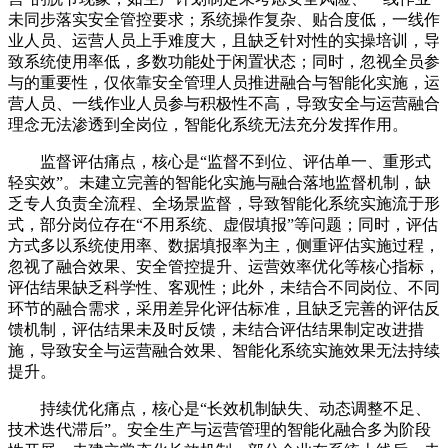
未同步落实安全管控要求；系统操作复杂、贴合度低，一线作
业人员、运营人员上手难度大，且缺乏针对性的实操培训，导
致系统使用率低，多数功能处于闲置状态；同时，忽视全员参
与的重要性，仅依靠安全管理人员推进融合与智能化实施，运
营人员、一线作业人员参与积极性不高，导致安全与运营融合
理念无法渗透到全岗位，智能化系统无法充分发挥作用。
监督评估痛点，核心是“监督不到位、评估单一、重形式
轻实效”。未建立完善的智能化实施与融合落地监督机制，缺
乏专人负责全流程、全场景监督，导致智能化系统实施流于形
式，部分岗位存在“不用系统、虚假填报”等问题；同时，评估
方式多以系统使用率、数据填报率为主，侧重评估实施过程，
忽视了融合效果、安全管控提升、运营效率优化等核心指标，
评估结果缺乏科学性、客观性；此外，未结合不同岗位、不同
环节的融合需求，采用差异化评估标准，且缺乏完善的评估反
馈机制，评估结果未及时反馈，未结合评估结果制定改进措
施，导致安全与运营融合效果、智能化系统实施效果无法持续
提升。
持续优化痛点，核心是“长效机制缺失、动态调整不足、
技术迭代滞后”。安全生产与运营管理的智能化融合多为阶段