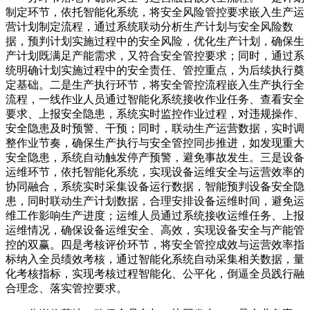
制定环节，依托智能化系统，将安全风险管控要求嵌入生产运
营计划制定流程，通过系统联动分析生产计划与安全风险数
据，预判计划实施过程中的安全风险，优化生产计划，确保生
产计划既满足产能需求，又符合安全管控要求；同时，通过系
统明确计划实施过程中的安全责任、管控重点，为后续执行奠
定基础。二是生产执行环节，将安全管控流程嵌入生产执行全
流程，一线作业人员通过智能化系统接收作业任务、查看安全
要求、上报安全隐患，系统实时监控作业过程，对违规操作、
安全隐患及时预警、干预；同时，联动生产运营数据，实时调
整作业节奏，确保生产执行与安全管控同步推进，如发现重大
安全隐患，系统自动触发停产预警，避免事故发生。三是设备
运维环节，依托智能化系统，实现设备运维安全与运营效率的
协同融合，系统实时采集设备运行数据，智能预判设备安全隐
患，同时联动生产计划数据，合理安排设备运维时间，避免运
维工作影响生产进度；运维人员通过系统接收运维任务、上报
运维情况，确保设备运维安全、高效，实现设备安全与产能管
控的双赢。四是考核评价环节，将安全管控成效与运营效率指
标纳入全员绩效考核，通过智能化系统自动采集相关数据，量
化考核指标，实现考核过程智能化、公平化，倒逼全员践行融
合理念、落实管控要求。