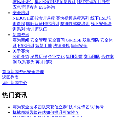
与风险评估
集团公司HSE顶层设计
HSE管理项目托管
应急管理咨询
ESG咨询
安全培训
NEBOSH证书培训课程
赛为视频课程系列
线下HSE培
训课程
国际认证HSE培训
防御性驾驶培训
线下安全培
训系列
培训师队伍
新闻资讯
赛为新闻
安全管理
安全百问
Go-RISE
双重预防
安全体
系
HSE培训
智慧工地
法律法规
每日安全
关于赛为
公司介绍
发展历程
企业文化
集团荣誉
赛为团队
合作案
例
联系赛为
英才招聘
首页
新闻资讯
安全管理
返回列表
返回新闻中心
热门资讯
赛为安全技术团队荣获信立泰"技术先锋团队"称号
机械领域风险评估如何提升可靠性？