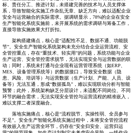
标、责任分工、推进计划，未搭建完善的技术与人员支撑体
系，导致智能化实施工作杂乱无章、缺乏方向，难以适配企业
安全与运营融合的实际需求。据调研显示，78%的企业在安全
生产智能化系统实施前，未开展系统的需求调研与筹备工作，
直接导致实施效果大打折扣。
架构搭建痛点，核心是“适配性不足、数据不通、功能脱
节”。安全生产智能化系统架构未充分结合企业运营流程、安
全管控重点，存在“重技术、轻实用”的问题，系统功能与企业
生产运营、安全管控需求脱节，无法实现安全与运营数据的联
动；同时，系统未打通与企业现有运营管理系统（如ERP、
MES、设备管理系统等）的数据接口，导致安全数据（隐
患、风险、培训等）与运营数据（生产计划、产能、人员、设
备等）无法互通，形成“数据孤岛”，难以实现联动分析与智能
预警；此外，系统架构缺乏分层设计，未适配不同岗位、不同
环节的融合需求，无法实现安全管控与运营流程的精准嵌入，
难以支撑二者深度融合。
落地实施痛点，核心是“流程脱节、实操性弱、全员参与
不足”。安全生产智能化系统实施过程中，未将安全管控流程
有效嵌入生产运营全环节，仍存在“安全归安全、运营归运
营”的脱节现象，如生产计划制定未考虑安全风险、一线作业