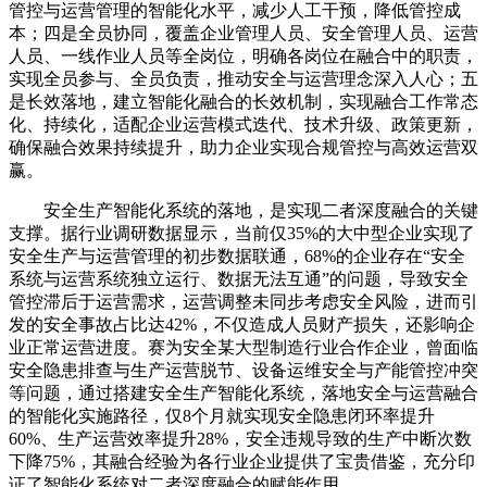
管控与运营管理的智能化水平，减少人工干预，降低管控成
本；四是全员协同，覆盖企业管理人员、安全管理人员、运营
人员、一线作业人员等全岗位，明确各岗位在融合中的职责，
实现全员参与、全员负责，推动安全与运营理念深入人心；五
是长效落地，建立智能化融合的长效机制，实现融合工作常态
化、持续化，适配企业运营模式迭代、技术升级、政策更新，
确保融合效果持续提升，助力企业实现合规管控与高效运营双
赢。
安全生产智能化系统的落地，是实现二者深度融合的关键
支撑。据行业调研数据显示，当前仅35%的大中型企业实现了
安全生产与运营管理的初步数据联通，68%的企业存在“安全
系统与运营系统独立运行、数据无法互通”的问题，导致安全
管控滞后于运营需求，运营调整未同步考虑安全风险，进而引
发的安全事故占比达42%，不仅造成人员财产损失，还影响企
业正常运营进度。赛为安全某大型制造行业合作企业，曾面临
安全隐患排查与生产运营脱节、设备运维安全与产能管控冲突
等问题，通过搭建安全生产智能化系统，落地安全与运营融合
的智能化实施路径，仅8个月就实现安全隐患闭环率提升
60%、生产运营效率提升28%，安全违规导致的生产中断次数
下降75%，其融合经验为各行业企业提供了宝贵借鉴，充分印
证了智能化系统对二者深度融合的赋能作用。