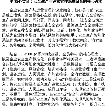
🎯 核心契合：安全生产与运营管理深度融合的核心诉求
企业安全生产与运营管理的深度融合，核心是打破“安全
是独立模块、运营是核心主线”的传统壁垒，实现“安全管控与
生产运营同规划、同部署、同实施、同考核”，让安全成为运
营的前提，让运营数据反哺安全管控，最终达成“安全赋能运
营、运营支撑安全”的协同目标。当前，数字化、智能化转型
已成为企业降本增效、防范风险的关键抓手，安全生产智能化
系统作为融合的核心载体，其实施需紧扣“数据融合、流程嵌
入、智能赋能、全员协同、长效落地”五大核心诉求。
结合ISO 45001体系“持续改进、全员参与”的核心理念，
以及企业安全生产标准化、数字化转型相关要求，二者深度融
合的核心诉求可细化为五大维度：一是数据融合，打通安全生
产（隐患排查、风险管控、培训考核等）与运营管理（生产计
划、设备运维、人员调度、产能管控等）全流程数据，实现数
据同源、实时共享、联动分析，打破“数据孤岛”；二是流程嵌
入，将安全管控要求嵌入生产运营全流程（计划制定、生产执
行、设备运维、人员上岗、成品出库等），实现安全管控无死
角、不脱节，避免“重运营、轻安全”或“安全与运营两张皮”；
三是智能赋能，依托安全生产智能化系统，实现风险智能预
警、隐患智能排查、作业智能管控、数据智能分析，提升安全