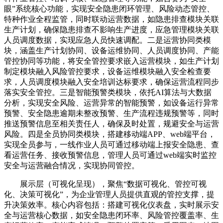
眼”系统核心功能，实现安全隐患闭环管理、风险动态管控、
特种作业全程监管，同时联动运营数据，如隐患排查模块关联
生产计划，确保隐患排查不影响生产进度，应急管理模块关联
人员调度数据，实现应急人员快速调配。二是运营协同类模
块，涵盖生产计划协同、设备运维协同、人员调度协同、产能
管控协同等功能，将安全管控要求嵌入运营模块，如生产计划
制定模块融入风险管控要求，设备运维模块融入安全检查要
求，人员调度模块融入安全培训达标要求，确保运营流程同步
落实安全管控。三是智能预警类模块，依托AI算法与大数据
分析，实现安全风险、运营异常的智能预警，如设备运行异常
预警、安全隐患逾期未整改预警、生产流程违规预警等，同时
推送预警信息至相关责任人，确保及时处置，规避安全与运营
风险。四是全员协同类模块，搭建移动端APP、web端平台，
实现全员参与，一线作业人员可通过移动端上报安全隐患、查
看运营任务、接收预警信息，管理人员可通过web端实时监控
安全与运营融合情况，实现协同管控。
展示层（可视化呈现），聚焦“数据可视化、管控可视
化、决策可视化”，为企业管理人员提供直观的管控支撑，提
升决策效率。核心内容包括：搭建可视化仪表盘，实时展示安
全与运营核心数据，如安全隐患闭环率、风险管控覆盖率、生