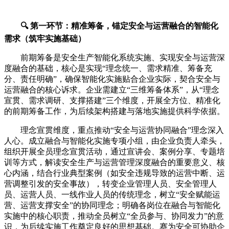
🔍 第一环节：精准筹备，锚定安全与运营融合的智能化
需求（筑牢实施基础）
前期筹备是安全生产智能化系统实施、实现安全与运营深
度融合的基础，核心是实现“理念统一、需求精准、筹备充
分、责任明确”，确保智能化实施贴合企业实际，契合安全与
运营融合的核心诉求。企业需建立“三维筹备体系”，从“理念
宣贯、需求调研、支撑搭建”三个维度，开展全方位、精准化
的前期筹备工作，为后续架构搭建与落地实施提供科学依据。
理念宣贯维度，重点推动“安全与运营协同融合”理念深入
人心。成立融合与智能化实施专项小组，由企业负责人牵头，
组织开展全员理念宣贯活动，通过宣讲会、案例分享、专题培
训等方式，解读安全生产与运营管理深度融合的重要意义、核
心内涵，结合行业典型案例（如安全违规导致的运营中断、运
营调整引发的安全事故），转变企业管理人员、安全管理人
员、运营人员、一线作业人员的传统理念，树立“安全赋能运
营、运营支撑安全”的协同理念；明确各岗位在融合与智能化
实施中的核心职责，推动全员树立“全员参与、协同发力”的意
识，为后续实施工作奠定良好的思想基础。赛为安全可协助企