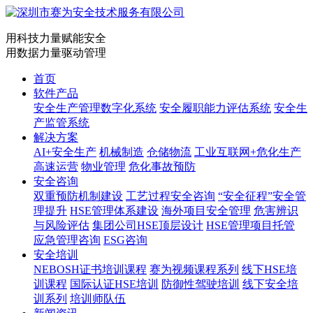
用科技力量赋能安全
用数据力量驱动管理
首页
软件产品
安全生产管理数字化系统
安全履职能力评估系统
安全生
产监管系统
解决方案
AI+安全生产
机械制造
仓储物流
工业互联网+危化生产
高速运营
物业管理
危化事故预防
安全咨询
双重预防机制建设
工艺过程安全咨询
“安全征程”安全管
理提升
HSE管理体系建设
海外项目安全管理
危害辨识
与风险评估
集团公司HSE顶层设计
HSE管理项目托管
应急管理咨询
ESG咨询
安全培训
NEBOSH证书培训课程
赛为视频课程系列
线下HSE培
训课程
国际认证HSE培训
防御性驾驶培训
线下安全培
训系列
培训师队伍