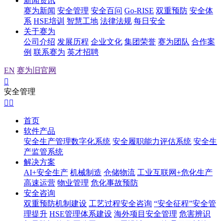
新闻资讯
赛为新闻
安全管理
安全百问
Go-RISE
双重预防
安全体
系
HSE培训
智慧工地
法律法规
每日安全
关于赛为
公司介绍
发展历程
企业文化
集团荣誉
赛为团队
合作案
例
联系赛为
英才招聘
EN
赛为旧官网

安全管理


首页
软件产品
安全生产管理数字化系统
安全履职能力评估系统
安全生
产监管系统
解决方案
AI+安全生产
机械制造
仓储物流
工业互联网+危化生产
高速运营
物业管理
危化事故预防
安全咨询
双重预防机制建设
工艺过程安全咨询
“安全征程”安全管
理提升
HSE管理体系建设
海外项目安全管理
危害辨识