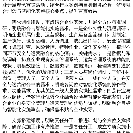
业开展理念宣贯活动，结合行业案例与自身服务经验，解读融
合理念与智能化实施核心要点，提升宣贯效果。
需求调研维度，重点结合企业实际，开展全方位精准调
研，明确融合与智能化实施需求。一是企业特性与流程调研，
明确企业所属行业、运营规模、生产运营全流程（计划制定、
生产执行、设备运维、人员调度、成品出库等）、安全管控重
点（隐患排查、风险管控、特种作业、设备安全等），梳理不
同环节安全与运营融合的核心痛点、关键需求；二是数据与系
统调研，排查企业现有安全管理系统、运营管理系统的功能的
现状，明确数据接口、数据类型、数据痛点，梳理需要打通的
数据壁垒、优化的功能模块；三是人员与岗位调研，了解不同
岗位（管理人员、安全人员、运营人员、一线作业人员）在安
全与运营融合中的需求，明确各岗位对智能化系统的操作需
求、功能需求，尤其关注一线人员的实操性需求；四是行业与
企业调研，借鉴行业优秀企业融合经验与智能化实施案例，结
合企业自身安全管理与运营管理的优势与短板，明确融合目标
与智能化实施重点，确保需求贴合企业实际。
支撑搭建维度，明确责任分工、推进计划与全方位支撑保
障，确保实施工作有序推进。一是责任分工，成立专项实施小
组，明确企业负责人、安全管理部门、运营管理部门、技术部