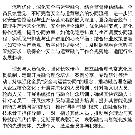
流程优化，深化安全与运营融合。结合监督评估结果、全
员反馈意见，不断完善安全与运营融合的协同流程，进一步强
化安全管控流程与生产运营流程的嵌入深度，避免融合脱节；
梳理生产运营全流程、安全管控全流程，优化协同节点，简化
操作流程，提升协同效率，如优化隐患排查与生产调度协同流
程，实现隐患排查与生产进度的动态平衡；结合行业政策更新
（如安全生产新规、数字化转型要求），及时调整融合流程与
管控要求，确保企业安全与运营融合工作合规落地，适配行业
发展趋势。
理念与人员优化，强化长效传承。建立融合理念常态化宣
贯机制，定期开展融合理念培训、案例分享、专题研讨等活
动，持续强化全员“安全与运营协同”的理念，推动融合理念融
入企业核心文化；开展常态化的人员培训，针对新入职人员、
轮岗人员，开展系统操作与融合理念培训，确保其快速融入；
针对老员工，开展技术升级与理念提升培训，提升其智能化操
作能力与协同管控能力；推行“导师带徒”模式，由融合标杆、
技术骨干担任导师，一对一指导其他人员，推动融合理念与实
操技能代代传承；定期开展表彰活动，表彰融合与智能化实施
中的先进集体、先进个人，激发全员参与积极性。