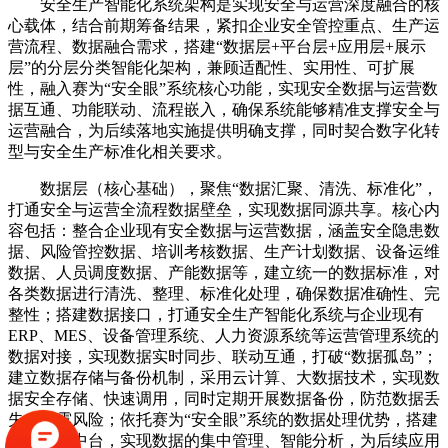
安全生产智能化系统架构是实现安全与运营深度融合的核
心载体，结合前期筹备结果，紧扣企业安全管控重点、生产运
营流程、数据融合需求，搭建“数据层+平台层+应用层+展示
层”的分层分类智能化架构，兼顾适配性、实用性、可扩展
性，融入赛为“安全眼”系统核心功能，实现安全数据与运营数
据互通、功能联动、流程嵌入，确保系统能够精准支撑安全与
运营融合，为后续落地实施提供明确支撑，同时契合数字化转
型与安全生产标准化相关要求。
数据层（核心基础），聚焦“数据汇聚、清洗、标准化”，
打通安全与运营全流程数据壁垒，实现数据同源共享。核心内
容包括：整合企业现有安全数据与运营数据，涵盖安全隐患数
据、风险管控数据、培训考核数据、生产计划数据、设备运维
数据、人员调度数据、产能数据等，建立统一的数据标准，对
各类数据进行清洗、整理、标准化处理，确保数据准确性、完
整性；搭建数据接口，打通安全生产智能化系统与企业现有
ERP、MES、设备管理系统、人力资源系统等运营管理系统的
数据对接，实现数据实时同步、联动互通，打破“数据孤岛”；
建立数据存储与备份机制，采用云计算、大数据技术，实现数
据安全存储、快速调用，同时定期开展数据备份，防范数据丢
失、泄露风险；依托赛为“安全眼”系统的数据处理优势，搭建
专属数据中台，实现数据的集中管理、智能分析，为后续应用