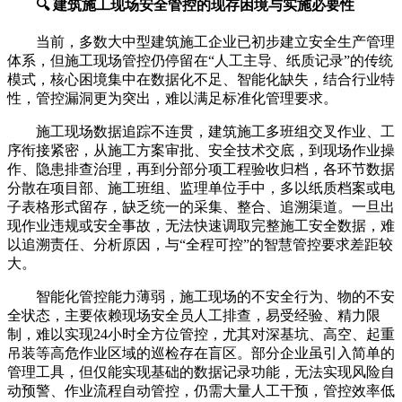
🔍 建筑施工现场安全管控的现存困境与实施必要性
当前，多数大中型建筑施工企业已初步建立安全生产管理
体系，但施工现场管控仍停留在“人工主导、纸质记录”的传统
模式，核心困境集中在数据化不足、智能化缺失，结合行业特
性，管控漏洞更为突出，难以满足标准化管理要求。
施工现场数据追踪不连贯，建筑施工多班组交叉作业、工
序衔接紧密，从施工方案审批、安全技术交底，到现场作业操
作、隐患排查治理，再到分部分项工程验收归档，各环节数据
分散在项目部、施工班组、监理单位手中，多以纸质档案或电
子表格形式留存，缺乏统一的采集、整合、追溯渠道。一旦出
现作业违规或安全事故，无法快速调取完整施工安全数据，难
以追溯责任、分析原因，与“全程可控”的智慧管控要求差距较
大。
智能化管控能力薄弱，施工现场的不安全行为、物的不安
全状态，主要依赖现场安全员人工排查，易受经验、精力限
制，难以实现24小时全方位管控，尤其对深基坑、高空、起重
吊装等高危作业区域的巡检存在盲区。部分企业虽引入简单的
管理工具，但仅能实现基础的数据记录功能，无法实现风险自
动预警、作业流程自动管控，仍需大量人工干预，管控效率低