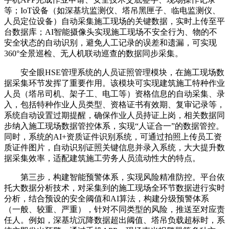
等；IoT设备（如深基坑监测仪、塔吊黑匣子、临电监测仪、
人员定位设备）自动采集施工现场的关键数据，实时上传至平
台数据库；AI智能摄像头实现施工现场不安全行为、物的不
安全状态的自动识别，避免人工记录的误差和遗漏，可实现
360°全景巡检、无人机联动巡查的数据同步采集。
安全眼HSE管理系统的人员证照管理模块，在施工现场数
据采集环节发挥了重要作用。该模块可实现建筑施工特种作业
人员（塔吊司机、架子工、电工等）资格信息的自动采集、录
入，包括特种作业人员类型、资格证书有效期、复审记录等，
系统自动设置过期提醒，确保作业人员持证上岗，相关数据同
步纳入施工现场数据管控体系，实现“人证合一”的数据管控。
同时，系统的AI+资质证件识别系统，可通过拍照上传员工资
质证件图片，自动识别证照关键信息并录入系统，大大提升数
据采集效率，适配建筑施工劳务人员流动性大的特点。
第三步，构建智能预警体系，实现风险精准防控。平台依
托大数据分析技术，对采集到的施工现场全环节数据进行实时
分析，结合预设的安全阈值和AI算法，构建分级预警体系
（一般、较重、严重），针对不同类型的风险，推送至对应责
任人。例如，深基坑沉降数据超出阈值、塔吊负载超标时，系