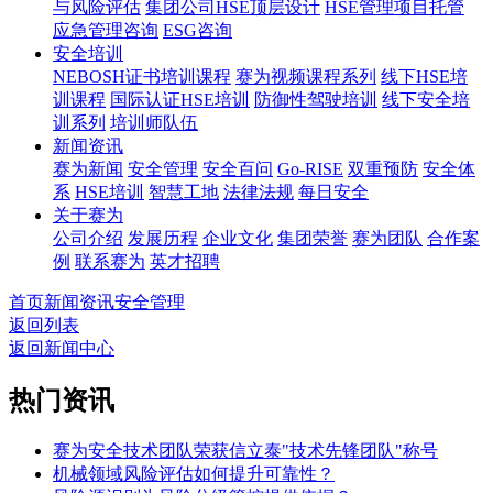
与风险评估
集团公司HSE顶层设计
HSE管理项目托管
应急管理咨询
ESG咨询
安全培训
NEBOSH证书培训课程
赛为视频课程系列
线下HSE培
训课程
国际认证HSE培训
防御性驾驶培训
线下安全培
训系列
培训师队伍
新闻资讯
赛为新闻
安全管理
安全百问
Go-RISE
双重预防
安全体
系
HSE培训
智慧工地
法律法规
每日安全
关于赛为
公司介绍
发展历程
企业文化
集团荣誉
赛为团队
合作案
例
联系赛为
英才招聘
首页
新闻资讯
安全管理
返回列表
返回新闻中心
热门资讯
赛为安全技术团队荣获信立泰"技术先锋团队"称号
机械领域风险评估如何提升可靠性？