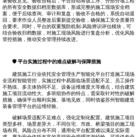
署验收意见。验收合格后，平台自动将该工序、分部分项工程
的所有安全数据归档至数据库，形成完整的施工现场安全档
案，便于后续查询、审计和复盘；验收不合格的，系统自动退
回，要求作业人员整改后重新提交验收，确保施工安全质量符
合要求。同时，平台的双重预防机制-风险辨识评估模块，可
结合验收归档数据，对施工现场风险进行复盘分析，优化风险
管控措施，推动安全管理持续改进。
🛡️ 平台实施过程中的难点破解与保障措施
建筑施工行业依托安全管理生产智能化平台打造施工现场
全流程智能管控，实施过程中易面临场景适配不足、员工操作
不熟练、多主体协同不足、设备运维难度大等难点，结合建筑
施工项目流动性大、多班组协作的特点，需采取针对性的破解
措施，确保平台顺利实施、落地见效，同时借鉴苏州智能建造
装备管理平台的运维经验。
破解场景适配不足难点，强化定制化配置。建筑施工项目
类型多样、场景差异大，不同住宅、市政、桥梁项目的施工现
场布局、风险点分布不同，通用化平台配置难以满足实际需
求。赛为安全依托丰富的高端安全管理咨询经验，可提供专业