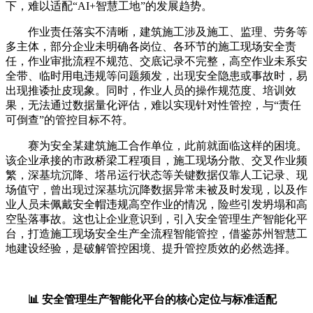
下，难以适配“AI+智慧工地”的发展趋势。
作业责任落实不清晰，建筑施工涉及施工、监理、劳务等
多主体，部分企业未明确各岗位、各环节的施工现场安全责
任，作业审批流程不规范、交底记录不完整，高空作业未系安
全带、临时用电违规等问题频发，出现安全隐患或事故时，易
出现推诿扯皮现象。同时，作业人员的操作规范度、培训效
果，无法通过数据量化评估，难以实现针对性管控，与“责任
可倒查”的管控目标不符。
赛为安全某建筑施工合作单位，此前就面临这样的困境。
该企业承接的市政桥梁工程项目，施工现场分散、交叉作业频
繁，深基坑沉降、塔吊运行状态等关键数据仅靠人工记录、现
场值守，曾出现过深基坑沉降数据异常未被及时发现，以及作
业人员未佩戴安全帽违规高空作业的情况，险些引发坍塌和高
空坠落事故。这也让企业意识到，引入安全管理生产智能化平
台，打造施工现场安全生产全流程智能管控，借鉴苏州智慧工
地建设经验，是破解管控困境、提升管控质效的必然选择。
📊 安全管理生产智能化平台的核心定位与标准适配