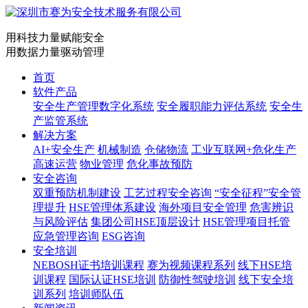
用科技力量赋能安全
用数据力量驱动管理
首页
软件产品
安全生产管理数字化系统
安全履职能力评估系统
安全生
产监管系统
解决方案
AI+安全生产
机械制造
仓储物流
工业互联网+危化生产
高速运营
物业管理
危化事故预防
安全咨询
双重预防机制建设
工艺过程安全咨询
“安全征程”安全管
理提升
HSE管理体系建设
海外项目安全管理
危害辨识
与风险评估
集团公司HSE顶层设计
HSE管理项目托管
应急管理咨询
ESG咨询
安全培训
NEBOSH证书培训课程
赛为视频课程系列
线下HSE培
训课程
国际认证HSE培训
防御性驾驶培训
线下安全培
训系列
培训师队伍