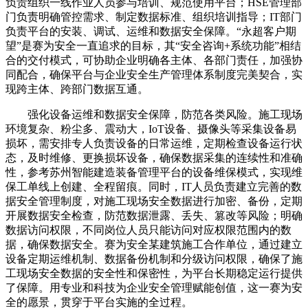
负责组织一线作业人员参与培训、规范使用平台；HSE管理部
门负责明确管控需求、制定数据标准、组织培训指导；IT部门
负责平台的安装、调试、运维和数据安全保障。“永超客户期
望”是赛为安全一直追求的目标，其“安全咨询+系统功能”相结
合的交付模式，可协助企业明确各主体、各部门责任，加强协
同配合，确保平台与企业安全生产管理体系制度完美契合，实
现跨主体、跨部门数据互通。
强化设备运维和数据安全保障，防范各类风险。施工现场
环境复杂、粉尘多、震动大，IoT设备、摄像头等采集设备易
损坏，需安排专人负责设备的日常运维，定期检查设备运行状
态，及时维修、更换损坏设备，确保数据采集的连续性和准确
性，参考苏州智能建造装备管理平台的设备维保模式，实现维
保工单线上创建、全程留痕。同时，IT人员负责建立完善的数
据安全管理制度，对施工现场安全数据进行加密、备份，定期
开展数据安全检查，防范数据泄露、丢失、篡改等风险；明确
数据访问权限，不同岗位人员只能访问对应权限范围内的数
据，确保数据安全。赛为安全某建筑施工合作单位，通过建立
设备定期运维机制、数据备份机制和分级访问权限，确保了施
工现场安全数据的安全性和保密性，为平台长期稳定运行提供
了保障。用专业和科技为企业安全管理赋能创值，这一赛为安
全的愿景，贯穿于平台实施的全过程。