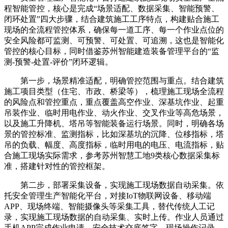
程智能管控，核心是完成“场景适配、数据采集、智能预警、
闭环处置”四大步骤，结合建筑施工工序特点，构建贴合施工
现场的全流程管控体系，确保每一道工序、每一个作业点位的
安全风险都可监测、可预警、可处置、可追溯，这也是智能化
管控的核心目标，同时借鉴苏州智能建造装备管理平台的“监
测-预警-处置-评价”闭环逻辑。
第一步，场景精准适配，明确管控范围与重点。结合建筑
施工项目类型（住宅、市政、桥梁等），梳理施工现场全流程
的风险点和管控重点，重点覆盖高空作业、深基坑作业、起重
吊装作业、临时用电作业、动火作业、交叉作业等高危场景，
以及施工升降机、塔吊等智能装备运行场景。同时，明确各场
景的管控标准、监测指标，比如深基坑的沉降、位移指标，塔
吊的负载、幅度、高度指标，临时用电的电压、电流指标，贴
合施工现场实际需求，参考苏州智慧工地9类核心数据采集标
准，搭建针对性的管控框架。
第二步，部署采集设备，实现施工现场数据自动采集。依
托安全管理生产智能化平台，对接IoT物联网设备、移动端
APP、现场终端、智能摄像头等采集工具，替代传统人工记
录，实现施工现场数据的自动采集、实时上传。作业人员通过
手机APP完成作业申请、安全技术交底签字、现场操作记录