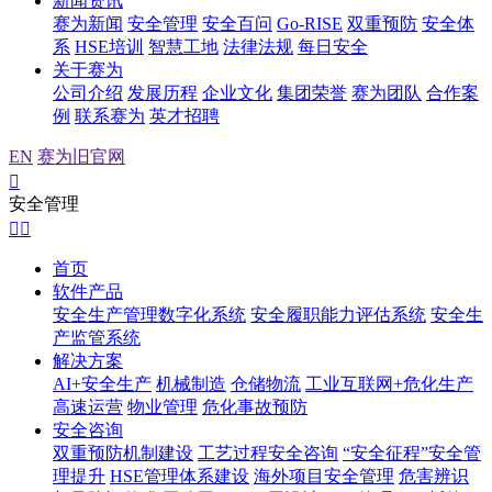
新闻资讯
赛为新闻
安全管理
安全百问
Go-RISE
双重预防
安全体
系
HSE培训
智慧工地
法律法规
每日安全
关于赛为
公司介绍
发展历程
企业文化
集团荣誉
赛为团队
合作案
例
联系赛为
英才招聘
EN
赛为旧官网

安全管理


首页
软件产品
安全生产管理数字化系统
安全履职能力评估系统
安全生
产监管系统
解决方案
AI+安全生产
机械制造
仓储物流
工业互联网+危化生产
高速运营
物业管理
危化事故预防
安全咨询
双重预防机制建设
工艺过程安全咨询
“安全征程”安全管
理提升
HSE管理体系建设
海外项目安全管理
危害辨识