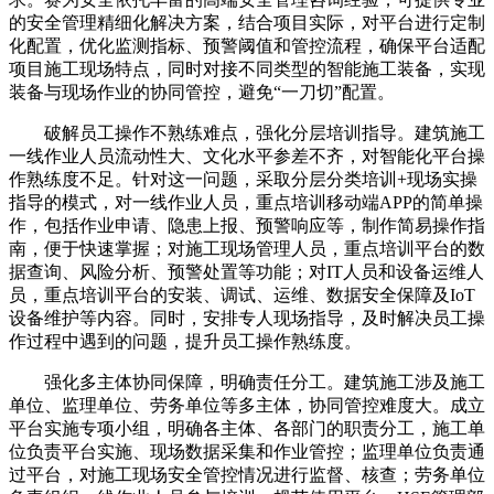
的安全管理精细化解决方案，结合项目实际，对平台进行定制
化配置，优化监测指标、预警阈值和管控流程，确保平台适配
项目施工现场特点，同时对接不同类型的智能施工装备，实现
装备与现场作业的协同管控，避免“一刀切”配置。
破解员工操作不熟练难点，强化分层培训指导。建筑施工
一线作业人员流动性大、文化水平参差不齐，对智能化平台操
作熟练度不足。针对这一问题，采取分层分类培训+现场实操
指导的模式，对一线作业人员，重点培训移动端APP的简单操
作，包括作业申请、隐患上报、预警响应等，制作简易操作指
南，便于快速掌握；对施工现场管理人员，重点培训平台的数
据查询、风险分析、预警处置等功能；对IT人员和设备运维人
员，重点培训平台的安装、调试、运维、数据安全保障及IoT
设备维护等内容。同时，安排专人现场指导，及时解决员工操
作过程中遇到的问题，提升员工操作熟练度。
强化多主体协同保障，明确责任分工。建筑施工涉及施工
单位、监理单位、劳务单位等多主体，协同管控难度大。成立
平台实施专项小组，明确各主体、各部门的职责分工，施工单
位负责平台实施、现场数据采集和作业管控；监理单位负责通
过平台，对施工现场安全管控情况进行监督、核查；劳务单位