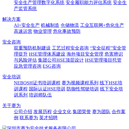
安全生产管理数字化系统
安全履职能力评估系统
安全生
产监管系统
解决方案
AI+安全生产
机械制造
仓储物流
工业互联网+危化生产
高速运营
物业管理
危化事故预防
安全咨询
双重预防机制建设
工艺过程安全咨询
“安全征程”安全管
理提升
HSE管理体系建设
海外项目安全管理
危害辨识
与风险评估
集团公司HSE顶层设计
HSE管理项目托管
应急管理咨询
ESG咨询
安全培训
NEBOSH证书培训课程
赛为视频课程系列
线下HSE培
训课程
国际认证HSE培训
防御性驾驶培训
线下安全培
训系列
培训师队伍
关于赛为
公司介绍
发展历程
企业文化
集团荣誉
赛为团队
合作案
例
联系赛为
英才招聘