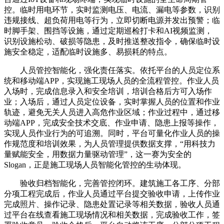
控。临时用电环节，实时监测电压、电流、漏电等参数，识别
违规接线、超负荷用电等行为，立即切断电源并发出预警；临
时脚手架、围挡等设施，通过定期巡检打卡和AI视频监测，
识别设施松动、破损等隐患，及时推送整改指令，确保临时设
施安全稳定，适配临时设施多、易损耗的特点。
人员管控智能化，强化责任落实。依托平台的人员定位系
统和移动端APP，实现施工现场人员的全流程管控。作业人员
入场时，完成信息录入和安全培训，培训合格后方可入场作
业；入场后，通过人员定位设备，实时掌握人员的位置和作业
轨迹，避免无关人员进入高危作业区域；作业过程中，通过移
动端APP，完成安全技术交底、作业申请、隐患上报等操作，
实现人员作业行为的可追溯。同时，平台可量化作业人员的操
作规范度和培训效果，为人员管理提供数据支撑，“用科技力
量赋能安全，用数据力量驱动管理”，这一赛为安全的
Slogan，正是施工现场人员智能化管控的生动体现。
验收归档智能化，完善管控闭环。建筑施工各工序、分部
分项工程完成后，作业人员通过平台提交验收申请，上传作业
完成照片、操作记录、隐患处置记录等相关数据，验收人员通
过平台在线查看施工现场情况和相关数据，完成验收工作，签