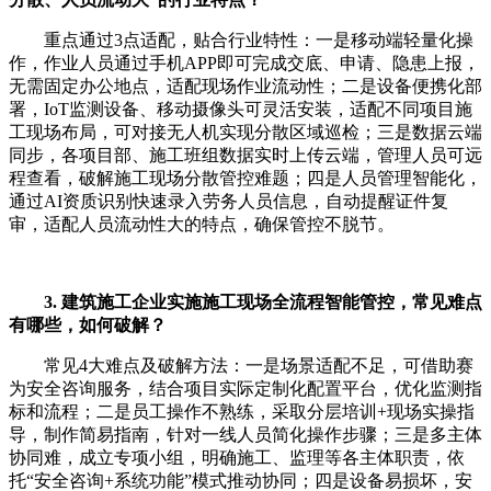
重点通过3点适配，贴合行业特性：一是移动端轻量化操
作，作业人员通过手机APP即可完成交底、申请、隐患上报，
无需固定办公地点，适配现场作业流动性；二是设备便携化部
署，IoT监测设备、移动摄像头可灵活安装，适配不同项目施
工现场布局，可对接无人机实现分散区域巡检；三是数据云端
同步，各项目部、施工班组数据实时上传云端，管理人员可远
程查看，破解施工现场分散管控难题；四是人员管理智能化，
通过AI资质识别快速录入劳务人员信息，自动提醒证件复
审，适配人员流动性大的特点，确保管控不脱节。
3. 建筑施工企业实施施工现场全流程智能管控，常见难点
有哪些，如何破解？
常见4大难点及破解方法：一是场景适配不足，可借助赛
为安全咨询服务，结合项目实际定制化配置平台，优化监测指
标和流程；二是员工操作不熟练，采取分层培训+现场实操指
导，制作简易指南，针对一线人员简化操作步骤；三是多主体
协同难，成立专项小组，明确施工、监理等各主体职责，依
托“安全咨询+系统功能”模式推动协同；四是设备易损坏，安