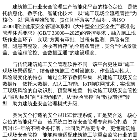
建筑施工行业安全管理生产智能化平台的核心定位，是依
托信息化、数字化、智能化技术，以“施工现场全流程管控”为
核心，以“风险精准预警、责任闭环落实”为目标，将ISO
45001职业健康安全管理体系和《大中型企业安全生产标准化
管理体系要求》(GB/T 33000—2025)的管控要求，融入施工现
场作业全环节，实现“方案有审批、过程有监测、风险有预
警、隐患有整改、验收有留存”的全链条管控，契合“全场景覆
盖、全流程管控、全数据互通”的建设理念。
与传统建筑施工安全管理软件不同，该平台更注重“施工
现场场景适配”，结合建筑施工临时设施多、作业流动性大、
风险易变化的特点，通过全环节数据采集，构建施工现场安全
数据库，依托大数据、AI人工智能、IoT物联网技术，实现施
工现场风险的自动识别、预警和处置，推动施工现场安全管控
从“被动应对”向“主动预防”、从“经验管控”向“数据管控”转
型，助力建筑业安全治理模式升级。
赛为安全打造的安全眼HSE管理系统，正是契合这一核心
定位的智能化平台，该系统由资深安全管理专家精心打造，并
历时15+年的不断业务打磨，比同类产品更专业、更懂建筑施
工现场安全管控，能够精准适配建筑施工等重点监管行业的需