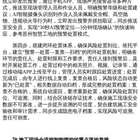
统立即发出预警，通过手机APP、现场声光报警器等多种方
式，推送至现场管理人员和作业人员，明确预警等级和处置建
议；AI智能摄像头识别到作业人员未佩戴安全帽、高空抛
物、违规动火等行为时，立即发出预警并抓拍取证，同步推送
至安全员，实现“30秒AI预警定位—3分钟现场确认”的快速响
应，参考苏州智慧工地的预警处置模式。
第四步，搭建闭环处置体系，确保风险处置到位。依托平
台，建立“预警—处置—复查—归档”的闭环处置机制，明确各
环节的责任人、处置时限和工作要求。责任人接到预警后，及
时开展处置工作，处置过程中的相关照片、视频、记录等，通
过移动端APP上传至平台，管理人员实时跟踪处置进度；处置
完成后，由专人进行线上复查，复查合格后，风险状态自动更
新为“已处置”，相关数据自动归档，形成完整的处置档案；复
查不合格的，系统自动退回，要求重新处置，确保风险处置到
位、可追溯。同时，结合区块链存证技术，确保施工现场安全
数据不可篡改，进一步提升追溯的可信度，契合建筑施工安全
验收和审计需求，同步生成隐患电子档案，实现风险可追溯、
责任可倒查。
🚀 施工现场全流程智能管控的重点落地举措