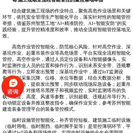
结合建筑施工现场的作业特点，聚焦高危作业场景和关键
环节，依托安全管理生产智能化平台，落实针对性的智能管控
举措，借鉴苏州智慧工地“AI+精准防控、AI+智能安防”的实
践经验，提升管控精准度和效率，推动全流程智能管控落地见
效。
高危作业管控智能化，防范核心风险。针对高空作业、深
基坑作业、起重吊装作业等高危场景，平台实现全流程智能化
管控。高空作业中，通过人员定位设备和AI智能摄像头，实
时监测作业人员的位置和操作行为，识别未系安全带、违规攀
爬等行为，立即发出预警；深基坑作业中，通过IoT监测设
备，实时采集沉降、位移、水位等数据，结合大数据分析，预
判坍塌风险，提前发出预警，同步联动现场应急设备；起重吊
装作业中，对接塔吊黑匣子和视频监控，实时监测塔吊的负
载、幅度、高度、风速等参数，识别超载、违规起吊等行为，
自动锁定设备并推送整改指令，确保作业安全，参考苏州智能
建造装备管理平台的装备管控模式。
临时设施管控智能化，补齐管控短板。建筑施工临时设施
（临时用电、临时围挡、临时脚手架等）是管控薄弱环节，平
台通过IoT设备和现场终端，实现临时设施的全生命周期管