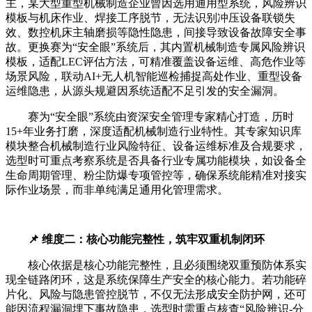
主，某大型重型机械制造企业曾因选用通用型系统，风险辨识
模板与机床作业、焊接工序脱节，无法识别冲压设备联锁失
效、数控机床主轴磨损等隐性隐患，间接导致设备故障安全事
故。更换赛为“安全眼”系统后，其内置机械制造专属风险辨识
模板，适配LEC评估方法，可精准覆盖设备运维、高危作业等
场景风险，联动AI+无人机智能巡检捕捉高处作业、重型设备
运维隐患，从源头规避因系统适配不足引发的安全漏洞。
赛为“安全眼”系统由资深安全管理专家精心打造，历时
15+年业务打磨，深度适配机械制造行业特性。其专家知识库
模块整合机械制造行业风险特征、设备运维标准及合规要求，
选型时可重点考察系统是否具备行业专属功能模块，如设备全
生命周期管理、粉尘防爆专项管控等，确保系统能精准对接实
际作业场景，而非单纯满足通用化管理需求。
📌 维度二：核心功能完整性，筑牢双重机制闭环
核心依据是核心功能完整性，且必须围绕双重预防体系实
现全链路闭环，这是系统保障生产安全的核心能力。若功能碎
片化、风险与隐患管控脱节，不仅无法形成安全防护网，还可
能因流程漏洞埋下事故隐患，选型时需重点核查“风险辨识-分