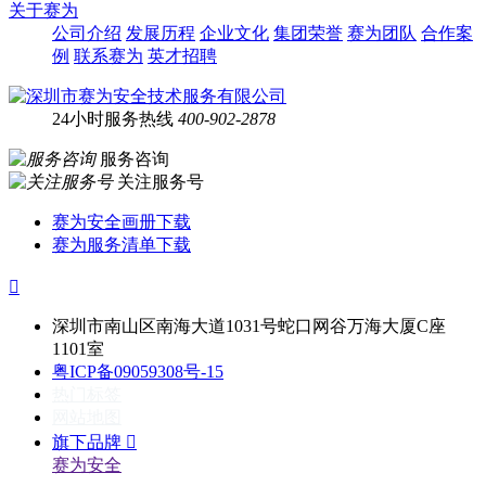
关于赛为
公司介绍
发展历程
企业文化
集团荣誉
赛为团队
合作案
例
联系赛为
英才招聘
24小时服务热线
400-902-2878
服务咨询
关注服务号
赛为安全画册下载
赛为服务清单下载

深圳市南山区南海大道1031号蛇口网谷万海大厦C座
1101室
粤ICP备09059308号-15
热门标签
网站地图
旗下品牌

赛为安全