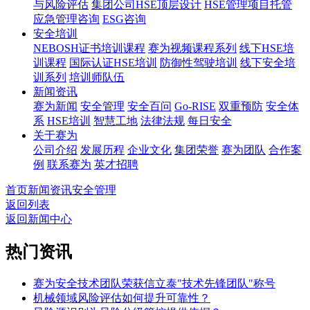
与风险评估
集团公司HSE顶层设计
HSE管理项目托管
应急管理咨询
ESG咨询
安全培训
NEBOSH证书培训课程
赛为视频课程系列
线下HSE培
训课程
国际认证HSE培训
防御性驾驶培训
线下安全培
训系列
培训师队伍
新闻资讯
赛为新闻
安全管理
安全百问
Go-RISE
双重预防
安全体
系
HSE培训
智慧工地
法律法规
每日安全
关于赛为
公司介绍
发展历程
企业文化
集团荣誉
赛为团队
合作案
例
联系赛为
英才招聘
首页
新闻资讯
安全管理
返回列表
返回新闻中心
热门资讯
赛为安全技术团队荣获信立泰"技术先锋团队"称号
机械领域风险评估如何提升可靠性？