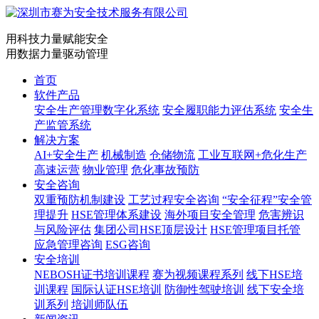
用科技力量赋能安全
用数据力量驱动管理
首页
软件产品
安全生产管理数字化系统
安全履职能力评估系统
安全生
产监管系统
解决方案
AI+安全生产
机械制造
仓储物流
工业互联网+危化生产
高速运营
物业管理
危化事故预防
安全咨询
双重预防机制建设
工艺过程安全咨询
“安全征程”安全管
理提升
HSE管理体系建设
海外项目安全管理
危害辨识
与风险评估
集团公司HSE顶层设计
HSE管理项目托管
应急管理咨询
ESG咨询
安全培训
NEBOSH证书培训课程
赛为视频课程系列
线下HSE培
训课程
国际认证HSE培训
防御性驾驶培训
线下安全培
训系列
培训师队伍