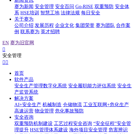
新闻资讯
赛为新闻
安全管理
安全百问
Go-RISE
双重预防
安全体
系
HSE培训
智慧工地
法律法规
每日安全
关于赛为
公司介绍
发展历程
企业文化
集团荣誉
赛为团队
合作案
例
联系赛为
英才招聘
EN
赛为旧官网

安全管理


首页
软件产品
安全生产管理数字化系统
安全履职能力评估系统
安全生
产监管系统
解决方案
AI+安全生产
机械制造
仓储物流
工业互联网+危化生产
高速运营
物业管理
危化事故预防
安全咨询
双重预防机制建设
工艺过程安全咨询
“安全征程”安全管
理提升
HSE管理体系建设
海外项目安全管理
危害辨识