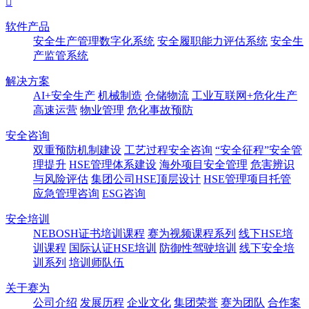

软件产品
安全生产管理数字化系统
安全履职能力评估系统
安全生
产监管系统
解决方案
AI+安全生产
机械制造
仓储物流
工业互联网+危化生产
高速运营
物业管理
危化事故预防
安全咨询
双重预防机制建设
工艺过程安全咨询
“安全征程”安全管
理提升
HSE管理体系建设
海外项目安全管理
危害辨识
与风险评估
集团公司HSE顶层设计
HSE管理项目托管
应急管理咨询
ESG咨询
安全培训
NEBOSH证书培训课程
赛为视频课程系列
线下HSE培
训课程
国际认证HSE培训
防御性驾驶培训
线下安全培
训系列
培训师队伍
关于赛为
公司介绍
发展历程
企业文化
集团荣誉
赛为团队
合作案