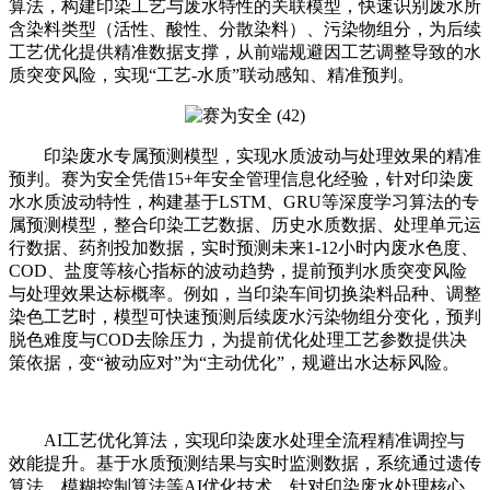
算法，构建印染工艺与废水特性的关联模型，快速识别废水所
含染料类型（活性、酸性、分散染料）、污染物组分，为后续
工艺优化提供精准数据支撑，从前端规避因工艺调整导致的水
质突变风险，实现“工艺-水质”联动感知、精准预判。
印染废水专属预测模型，实现水质波动与处理效果的精准
预判。赛为安全凭借15+年安全管理信息化经验，针对印染废
水水质波动特性，构建基于LSTM、GRU等深度学习算法的专
属预测模型，整合印染工艺数据、历史水质数据、处理单元运
行数据、药剂投加数据，实时预测未来1-12小时内废水色度、
COD、盐度等核心指标的波动趋势，提前预判水质突变风险
与处理效果达标概率。例如，当印染车间切换染料品种、调整
染色工艺时，模型可快速预测后续废水污染物组分变化，预判
脱色难度与COD去除压力，为提前优化处理工艺参数提供决
策依据，变“被动应对”为“主动优化”，规避出水达标风险。
AI工艺优化算法，实现印染废水处理全流程精准调控与
效能提升。基于水质预测结果与实时监测数据，系统通过遗传
算法、模糊控制算法等AI优化技术，针对印染废水处理核心