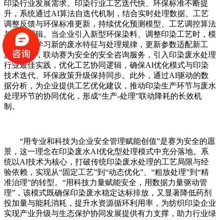
印染行业发展需求。印染行业工艺迭代快、环保标准不断提
升，系统通过AI算法自迭代机制，结合实时处理数据、工艺
调整反馈与环保标准更新，持续优化预测模型、工艺调控算法
与管控逻辑。当企业引入新型环保染料、调整印染工艺时，模
型可自动学习新的废水特征与处理规律，更新参数适配新工
况；同时，联动赛为安全的安全咨询服务，引入印染废水处理
行业最佳实践，优化工艺协同逻辑，确保AI优化模式与印染
技术迭代、环保政策升级保持同步。此外，通过AI驱动的数
据分析，为企业提供工艺优化建议，推动印染生产环节与废水
处理环节的协同优化，形成“生产-处理”联动降耗的长效机
制。
“用专业和科技为企业安全管理赋能创值”是赛为安全的愿
景，这一理念在印染废水AI优化型处理模式中充分落地。系
统以AI技术为核心，打破传统印染废水处理的工艺局限与经
验依赖，实现从“固定工艺”到“动态优化”、“粗放处理”到“精
准治理”的转型。“用科技力量赋能安全，用数据力量驱动管
理”，该模式既确保印染废水稳定达标排放，又显著降低药剂
投加量与能耗消耗，提升水资源循环利用率，为纺织印染企业
实现产业升级与生态保护协同发展提供有力支撑，助力行业绿