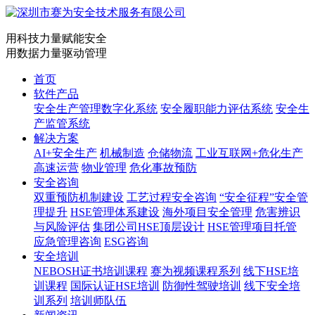
用科技力量赋能安全
用数据力量驱动管理
首页
软件产品
安全生产管理数字化系统
安全履职能力评估系统
安全生
产监管系统
解决方案
AI+安全生产
机械制造
仓储物流
工业互联网+危化生产
高速运营
物业管理
危化事故预防
安全咨询
双重预防机制建设
工艺过程安全咨询
“安全征程”安全管
理提升
HSE管理体系建设
海外项目安全管理
危害辨识
与风险评估
集团公司HSE顶层设计
HSE管理项目托管
应急管理咨询
ESG咨询
安全培训
NEBOSH证书培训课程
赛为视频课程系列
线下HSE培
训课程
国际认证HSE培训
防御性驾驶培训
线下安全培
训系列
培训师队伍