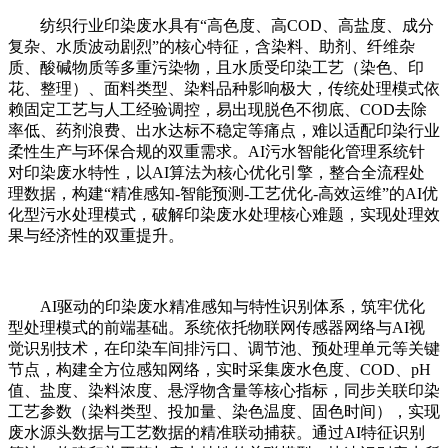
纺织行业印染废水具有“高色度、高COD、高盐度、成分
复杂、水质波动剧烈”的核心特征，含染料、助剂、纤维杂
质、酸碱物质等多重污染物，且水质受印染工艺（染色、印
花、整理）、面料类型、染料品种影响极大，传统处理模式依
赖固定工艺与人工经验调控，易出现脱色不彻底、COD去除
率低、药剂浪费、出水达标不稳定等痛点，难以适配印染行业
柔性生产与环保合规的双重需求。AI污水智能化管理系统针
对印染废水特性，以AI算法为核心优化引擎，整合全流程处
理数据，构建“精准感知-智能预测-工艺优化-高效运维”的AI优
化型污水处理模式，破解印染废水处理核心难题，实现处理效
果与经济性的双重提升。
AI驱动的印染废水精准感知与特性识别体系，筑牢优化
型处理模式的前端基础。系统依托物联网传感器网络与AI视
觉识别技术，在印染车间排污口、调节池、预处理单元等关键
节点，构建全方位感知网络，实时采集废水色度、COD、pH
值、盐度、染料浓度、悬浮物含量等核心指标，同步关联印染
工艺参数（染料类型、投加量、染色温度、固色时间），实现
废水源头数据与工艺数据的精准联动捕获。通过AI特征识别