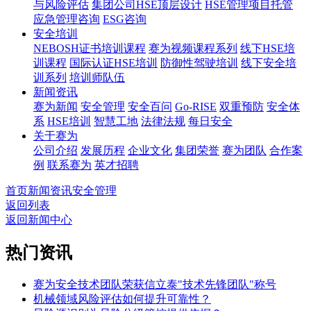
与风险评估
集团公司HSE顶层设计
HSE管理项目托管
应急管理咨询
ESG咨询
安全培训
NEBOSH证书培训课程
赛为视频课程系列
线下HSE培
训课程
国际认证HSE培训
防御性驾驶培训
线下安全培
训系列
培训师队伍
新闻资讯
赛为新闻
安全管理
安全百问
Go-RISE
双重预防
安全体
系
HSE培训
智慧工地
法律法规
每日安全
关于赛为
公司介绍
发展历程
企业文化
集团荣誉
赛为团队
合作案
例
联系赛为
英才招聘
首页
新闻资讯
安全管理
返回列表
返回新闻中心
热门资讯
赛为安全技术团队荣获信立泰"技术先锋团队"称号
机械领域风险评估如何提升可靠性？