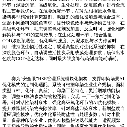
环节（混凝沉淀、高级氧化、生化处理、深度脱色）进行全流
程工艺参数优化。在混凝沉淀环节，AI算法根据废水色度、
染料类型精准计算絮凝剂、助凝剂的最优投加量与混合速率，
适配不同染料的脱色需求，提升脱色效率与悬浮物去除率；在
高级氧化环节，动态调整氧化剂投加量、反应时间，强化难降
解染料与COD的去除效果；在生化处理环节，结合盐度、
COD浓度预测值，优化曝气强度、污泥浓度与水力停留时
间，维持微生物活性稳定，规避高盐度对生化系统的抑制；在
深度脱色环节，自动调整活性炭吸附或膜处理参数，确保出水
色度与COD稳定达标，同时最大限度降低药剂与能耗消耗。
赛为“安全眼”HSE管理系统模块化架构，支撑印染场景AI
优化模式的定制化适配。系统可根据印染企业生产规模、面料
类型（棉、化纤、真丝）、印染工艺特点，灵活增减功能模
块，调整AI算法参数与管控逻辑，实现“一厂一策”定制化部
署。针对活性染料废水，强化高级氧化环节的AI优化模块，
提升难降解污染物去除效率；针对高盐印染废水，新增盐度自
适应调控模块，优化生化系统耐盐性与处理参数；针对小批
量、多品种印染企业，优化AI模型快速迭代能力，适配频繁
工艺切换导致的水质波动；同时，集成废水回用优化模块，通