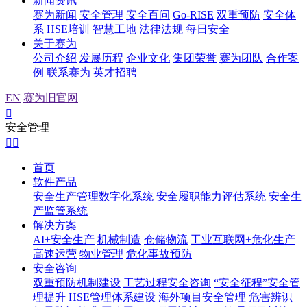
新闻资讯
赛为新闻
安全管理
安全百问
Go-RISE
双重预防
安全体
系
HSE培训
智慧工地
法律法规
每日安全
关于赛为
公司介绍
发展历程
企业文化
集团荣誉
赛为团队
合作案
例
联系赛为
英才招聘
EN
赛为旧官网

安全管理


首页
软件产品
安全生产管理数字化系统
安全履职能力评估系统
安全生
产监管系统
解决方案
AI+安全生产
机械制造
仓储物流
工业互联网+危化生产
高速运营
物业管理
危化事故预防
安全咨询
双重预防机制建设
工艺过程安全咨询
“安全征程”安全管
理提升
HSE管理体系建设
海外项目安全管理
危害辨识