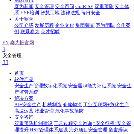
新闻资讯
赛为新闻
安全管理
安全百问
Go-RISE
双重预防
安全体
系
HSE培训
智慧工地
法律法规
每日安全
关于赛为
公司介绍
发展历程
企业文化
集团荣誉
赛为团队
合作案
例
联系赛为
英才招聘
EN
赛为旧官网

安全管理


首页
软件产品
安全生产管理数字化系统
安全履职能力评估系统
安全生
产监管系统
解决方案
AI+安全生产
机械制造
仓储物流
工业互联网+危化生产
高速运营
物业管理
危化事故预防
安全咨询
双重预防机制建设
工艺过程安全咨询
“安全征程”安全管
理提升
HSE管理体系建设
海外项目安全管理
危害辨识