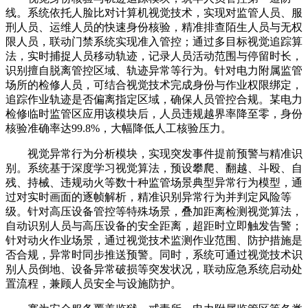
线。系统依托人脸比对计算机视觉技术，实现对监管人员、服
刑人员、运维人员的快速身份核验，精准排查陌生人员与无权
限人员，联动门禁系统实现准入管控；通过多目标视觉追踪算
法，实时捕捉人员移动轨迹，记录人员活动范围与停留时长，
识别擅自脱离管控区域、轨迹异常等行为。针对电力附属监管
场所的检修人员，可结合视觉技术完成身份与作业权限绑定，
追踪作业轨迹是否偏离指定区域，确保人员管控合规。某电力
检修临时监管区应用该模块后，人员违规越界率降至零，身份
核验准确率达99.8%，大幅降低人工核验压力。
视觉异常行为分析模块，实现突发事件提前预警与精准识
别。系统基于深度学习视觉算法，预设攀爬、翻越、斗殴、自
残、持械、违规动火等数十种监管场景典型异常行为模型，通
过对实时画面的逐帧解析，精准识别异常行为并判定风险等
级。针对高压设备管控等特殊场景，叠加距离检测视觉算法，
自动识别人员与高压设备的安全距离，超距时立即触发告警；
针对动火作业场景，通过视觉技术监测作业范围、防护措施是
否合规，异常时同步推送预警。同时，系统可通过视觉技术识
别人员倒地、设备异常破损等突发状况，联动应急系统启动处
置流程，兼顾人员安全与设施防护。