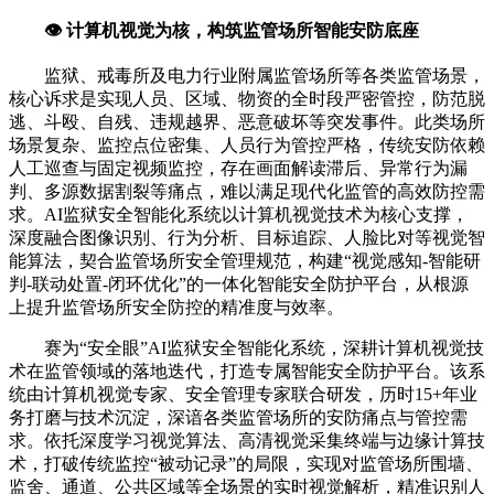
👁️ 计算机视觉为核，构筑监管场所智能安防底座
监狱、戒毒所及电力行业附属监管场所等各类监管场景，
核心诉求是实现人员、区域、物资的全时段严密管控，防范脱
逃、斗殴、自残、违规越界、恶意破坏等突发事件。此类场所
场景复杂、监控点位密集、人员行为管控严格，传统安防依赖
人工巡查与固定视频监控，存在画面解读滞后、异常行为漏
判、多源数据割裂等痛点，难以满足现代化监管的高效防控需
求。AI监狱安全智能化系统以计算机视觉技术为核心支撑，
深度融合图像识别、行为分析、目标追踪、人脸比对等视觉智
能算法，契合监管场所安全管理规范，构建“视觉感知-智能研
判-联动处置-闭环优化”的一体化智能安全防护平台，从根源
上提升监管场所安全防控的精准度与效率。
赛为“安全眼”AI监狱安全智能化系统，深耕计算机视觉技
术在监管领域的落地迭代，打造专属智能安全防护平台。该系
统由计算机视觉专家、安全管理专家联合研发，历时15+年业
务打磨与技术沉淀，深谙各类监管场所的安防痛点与管控需
求。依托深度学习视觉算法、高清视觉采集终端与边缘计算技
术，打破传统监控“被动记录”的局限，实现对监管场所围墙、
监舍、通道、公共区域等全场景的实时视觉解析，精准识别人