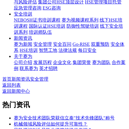
与风险评估
集团公司HSE顶层设计
HSE管理项目托管
应急管理咨询
ESG咨询
安全培训
NEBOSH证书培训课程
赛为视频课程系列
线下HSE培
训课程
国际认证HSE培训
防御性驾驶培训
线下安全培
训系列
培训师队伍
新闻资讯
赛为新闻
安全管理
安全百问
Go-RISE
双重预防
安全体
系
HSE培训
智慧工地
法律法规
每日安全
关于赛为
公司介绍
发展历程
企业文化
集团荣誉
赛为团队
合作案
例
联系赛为
英才招聘
首页
新闻资讯
安全管理
返回列表
返回新闻中心
热门资讯
赛为安全技术团队荣获信立泰"技术先锋团队"称号
机械领域风险评估如何提升可靠性？