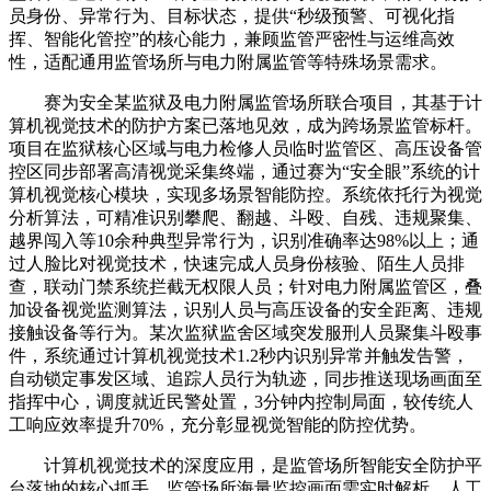
员身份、异常行为、目标状态，提供“秒级预警、可视化指
挥、智能化管控”的核心能力，兼顾监管严密性与运维高效
性，适配通用监管场所与电力附属监管等特殊场景需求。
赛为安全某监狱及电力附属监管场所联合项目，其基于计
算机视觉技术的防护方案已落地见效，成为跨场景监管标杆。
项目在监狱核心区域与电力检修人员临时监管区、高压设备管
控区同步部署高清视觉采集终端，通过赛为“安全眼”系统的计
算机视觉核心模块，实现多场景智能防控。系统依托行为视觉
分析算法，可精准识别攀爬、翻越、斗殴、自残、违规聚集、
越界闯入等10余种典型异常行为，识别准确率达98%以上；通
过人脸比对视觉技术，快速完成人员身份核验、陌生人员排
查，联动门禁系统拦截无权限人员；针对电力附属监管区，叠
加设备视觉监测算法，识别人员与高压设备的安全距离、违规
接触设备等行为。某次监狱监舍区域突发服刑人员聚集斗殴事
件，系统通过计算机视觉技术1.2秒内识别异常并触发告警，
自动锁定事发区域、追踪人员行为轨迹，同步推送现场画面至
指挥中心，调度就近民警处置，3分钟内控制局面，较传统人
工响应效率提升70%，充分彰显视觉智能的防控优势。
计算机视觉技术的深度应用，是监管场所智能安全防护平
台落地的核心抓手。监管场所海量监控画面需实时解析，人工