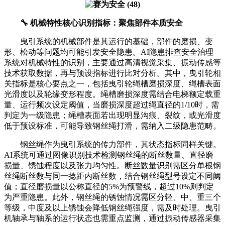
🔧 机械特性核心识别指标：聚焦部件本质安全
曳引系统的机械部件是其运行的基础，部件的磨损、变
形、松动等问题均可能引发安全隐患。AI隐患排查安全治理
系统对机械特性的识别，主要通过高清视觉采集、振动传感等
技术获取数据，再与预设指标进行比对分析。其中，曳引轮相
关指标是核心要点之一，包括曳引轮绳槽磨损深度、绳槽表面
光滑度以及轮缘变形程度。绳槽磨损深度需结合电梯额定载重
量、运行频次设定阈值，当磨损深度超过绳直径的1/10时，需
判定为一级隐患；绳槽表面若出现明显沟痕、裂纹，或光滑度
低于预设标准，可能导致钢丝绳打滑，需纳入二级隐患范畴。
钢丝绳作为曳引系统的传力部件，其状态指标同样关键。
AI系统可通过图像识别技术检测钢丝绳的断丝数量、直径磨
损量、锈蚀程度以及张力均匀性。断丝数量识别需区分单根钢
丝绳断丝数与同一捻距内断丝数，结合钢丝绳型号设定不同阈
值；直径磨损量以公称直径的5%为预警线，超过10%则判定
为严重隐患。此外，钢丝绳的锈蚀情况需区分轻、中、重三个
等级，中度及以上锈蚀会降低钢丝绳强度，需及时处理。曳引
机轴承与轴系的运行状态也需重点监测，通过振动传感器采集