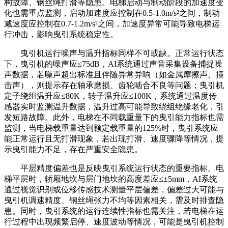
构故障、钢丝绳打滑等隐患。电梯启动与制动阶段的加速度变
化也需重点监测，启动加速度应控制在0.5-1.0m/s²之间，制动
减速度应控制在0.7-1.2m/s²之间，加速度异常可能导致电梯运
行冲击，影响曳引系统稳定性。
曳引机运行噪声与温升指标同样不可或缺。正常运行状态
下，曳引机的噪声应≤75dB，AI系统通过声音采集设备捕捉噪
声数据，若噪声超出标准且伴随异常异响（如金属摩擦声、撞
击声），则提示存在轴承磨损、齿轮啮合不良等问题；曳引机
定子绕组温升应≤80K，转子温升应≤100K，系统通过温度传
感器实时监测温升数据，温升过高可能导致绕组绝缘老化，引
发短路故障。此外，电梯在不同载重量下的曳引能力指标也需
监测，当电梯载重量达到额定载重量的125%时，曳引系统应
能正常运行且无打滑现象，若出现打滑、速度骤降等情况，提
示曳引能力不足，存在严重安全隐患。
平层精度偏差也是反映曳引系统运行状态的重要指标。电
梯平层时，轿厢地坎与层门地坎的高度差应≤±5mm，AI系统
通过视觉识别或位移传感技术测量平层偏差，偏差过大可能与
曳引机调速精度、钢丝绳张力不均等因素相关，需及时排查隐
患。同时，曳引系统的运行连续性指标也需关注，若电梯在运
行过程中出现频繁启停、速度波动等情况，可能是曳引机控制