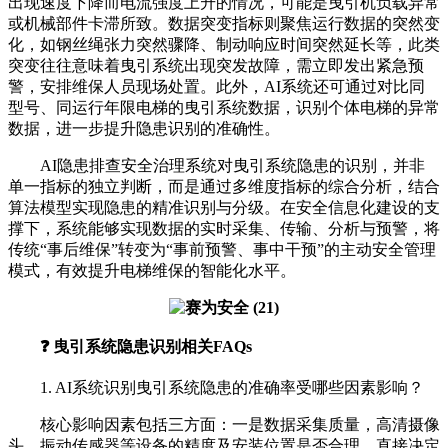
出现速度下降而电流强度上升的情况，可能是曳引机负载异常
或机械部件卡滞所致。数据突变指标则聚焦运行数据的突然变
化，如钢丝绳张力突然骤降、制动响应时间突然延长等，此类
突变往往意味着曳引系统出现突发故障，需立即发出紧急预
警，安排维保人员现场处置。此外，AI系统还可通过对比同
型号、同运行年限电梯的曳引系统数据，识别个体电梯的异常
数据，进一步提升隐患识别的准确性。
AI隐患排查安全治理系统对曳引系统隐患的识别，并非
单一指标的独立判断，而是通过多维度指标的综合分析，结合
算法模型实现隐患的精准识别与分级。在安全信息化建设的支
撑下，系统能够实现数据的实时采集、传输、分析与预警，将
传统“事后维保”转变为“事前预警、事中干预”的主动安全管理
模式，有效提升电梯维保的智能化水平。
❓ 曳引系统隐患识别相关FAQs
1. AI系统识别曳引系统隐患的准确率受哪些因素影响？
核心影响因素包括三方面：一是数据采集质量，高清摄像
头、振动传感器等设备的精度及安装位置是否合理，直接决定