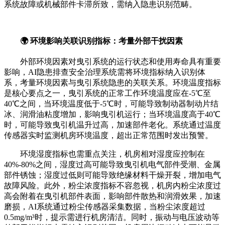
系统故障或机械部件卡滞所致，需纳入隐患识别范畴。
🌍 环境影响关联识别指标：考量外部干扰因素
外部环境因素对曳引系统的运行状态和使用寿命具有重要
影响，AI隐患排查安全治理系统需将环境指标纳入识别体
系，考量环境因素与曳引系统隐患的关联关系。环境温度指标
是核心要点之一，曳引系统的正常工作环境温度应在-5℃至
40℃之间，当环境温度低于-5℃时，可能导致制动器制动片结
冰、润滑油粘度增加，影响曳引机运行；当环境温度高于40℃
时，可能导致曳引机温升过高，加速部件老化。系统通过温度
传感器实时监测机房环境温度，超出正常范围时发出预警。
环境湿度指标也需重点关注，机房相对湿度应控制在
40%-80%之间，湿度过高可能导致曳引机电气部件受潮、金属
部件锈蚀；湿度过低则可能导致绝缘材料干燥开裂，增加电气
故障风险。此外，粉尘浓度指标不容忽视，机房内粉尘浓度过
高会附着在曳引机部件表面，影响部件散热和润滑效果，加速
磨损，AI系统通过粉尘传感器采集数据，当粉尘浓度超过
0.5mg/m³时，提示需进行机房清洁。同时，振动与电压波动等