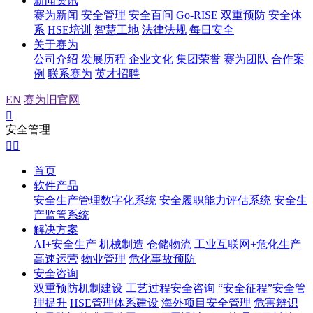
新闻资讯
赛为新闻
安全管理
安全百问
Go-RISE
双重预防
安全体
系
HSE培训
智慧工地
法律法规
每日安全
关于赛为
公司介绍
发展历程
企业文化
集团荣誉
赛为团队
合作案
例
联系赛为
英才招聘
EN
赛为旧官网

安全管理


首页
软件产品
安全生产管理数字化系统
安全履职能力评估系统
安全生
产监管系统
解决方案
AI+安全生产
机械制造
仓储物流
工业互联网+危化生产
高速运营
物业管理
危化事故预防
安全咨询
双重预防机制建设
工艺过程安全咨询
“安全征程”安全管
理提升
HSE管理体系建设
海外项目安全管理
危害辨识