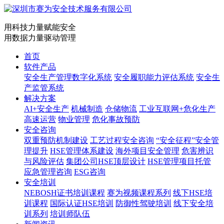
用科技力量赋能安全
用数据力量驱动管理
首页
软件产品
安全生产管理数字化系统
安全履职能力评估系统
安全生
产监管系统
解决方案
AI+安全生产
机械制造
仓储物流
工业互联网+危化生产
高速运营
物业管理
危化事故预防
安全咨询
双重预防机制建设
工艺过程安全咨询
“安全征程”安全管
理提升
HSE管理体系建设
海外项目安全管理
危害辨识
与风险评估
集团公司HSE顶层设计
HSE管理项目托管
应急管理咨询
ESG咨询
安全培训
NEBOSH证书培训课程
赛为视频课程系列
线下HSE培
训课程
国际认证HSE培训
防御性驾驶培训
线下安全培
训系列
培训师队伍