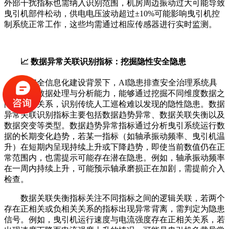
外部干扰指标也需纳入识别范围，机房周边振动过大可能导致
曳引机部件松动，供电电压波动超过±10%可能影响曳引机控
制系统正常工作，这些均需通过相应传感器进行实时监测。
📈 数据异常关联识别指标：挖掘隐性安全隐患
在安全信息化建设背景下，AI隐患排查安全治理系统具
备强大的数据处理与分析能力，能够通过挖掘不同维度数据之
间的关联关系，识别传统人工巡检难以发现的隐性隐患。数据
异常关联识别指标主要包括数据趋势异常、数据关联失衡以及
数据突变等类型。数据趋势异常指标通过分析曳引系统运行数
据的长期变化趋势，若某一指标（如轴承振动频率、曳引机温
升）在短期内呈现持续上升或下降趋势，即使当前数值仍在正
常范围内，也需提示可能存在潜在隐患。例如，轴承振动频率
在一周内持续上升，可能预示轴承磨损正在加剧，需提前介入
检查。
数据关联失衡指标关注不同指标之间的逻辑关联，若两个
存在正相关或负相关关系的指标出现异常背离，需判定为隐患
信号。例如，曳引机运行速度与电流强度存在正相关关系，若