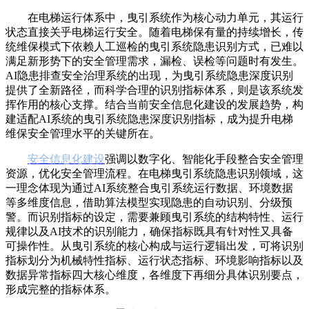
在电梯运行体系中，曳引系统作为核心动力单元，其运行
状态直接关乎电梯运行安全。随着电梯保有量的持续增长，传
统维保模式下依赖人工巡检的曳引系统隐患识别方式，已难以
满足新形势下的安全管理需求，漏检、误检等问题时有发生。
AI隐患排查安全治理系统的出现，为曳引系统隐患深度识别
提供了全新路径，而科学合理的识别指标体系，则是该系统发
挥作用的核心支撑。结合当前安全信息化建设的发展趋势，构
建适配AI系统的曳引系统隐患深度识别指标，成为提升电梯
维保安全管理水平的关键所在。
安全信息化建设
强调以数字化、智能化手段整合安全管理
资源，优化安全管理流程。在电梯曳引系统隐患识别领域，这
一理念体现为通过AI系统整合曳引系统运行数据、环境数据
等多维度信息，借助算法模型实现隐患的自动识别、分级预
警。而识别指标的设定，需要兼顾曳引系统的结构特性、运行
规律以及AI技术的识别能力，确保指标既具有针对性又具备
可操作性。从曳引系统的核心构成与运行逻辑出发，可将识别
指标划分为机械特性指标、运行状态指标、环境影响指标以及
数据异常指标四大核心维度，各维度下再细分具体识别要点，
形成完整的指标体系。