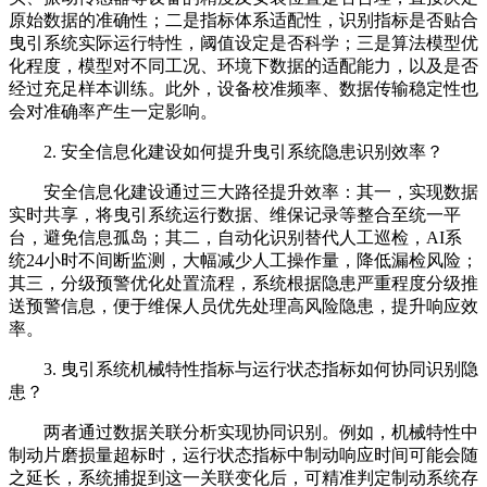
原始数据的准确性；二是指标体系适配性，识别指标是否贴合
曳引系统实际运行特性，阈值设定是否科学；三是算法模型优
化程度，模型对不同工况、环境下数据的适配能力，以及是否
经过充足样本训练。此外，设备校准频率、数据传输稳定性也
会对准确率产生一定影响。
2. 安全信息化建设如何提升曳引系统隐患识别效率？
安全信息化建设通过三大路径提升效率：其一，实现数据
实时共享，将曳引系统运行数据、维保记录等整合至统一平
台，避免信息孤岛；其二，自动化识别替代人工巡检，AI系
统24小时不间断监测，大幅减少人工操作量，降低漏检风险；
其三，分级预警优化处置流程，系统根据隐患严重程度分级推
送预警信息，便于维保人员优先处理高风险隐患，提升响应效
率。
3. 曳引系统机械特性指标与运行状态指标如何协同识别隐
患？
两者通过数据关联分析实现协同识别。例如，机械特性中
制动片磨损量超标时，运行状态指标中制动响应时间可能会随
之延长，系统捕捉到这一关联变化后，可精准判定制动系统存