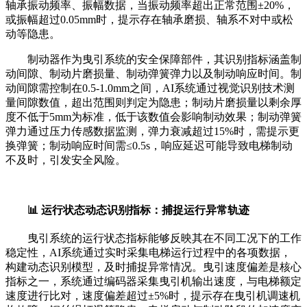
轴承振动频率、振幅数据，当振动频率超出正常范围±20%，
或振幅超过0.05mm时，提示存在轴承磨损、轴系不对中或松
动等隐患。
制动器作为曳引系统的安全保障部件，其识别指标涵盖制
动间隙、制动片磨损量、制动弹簧弹力以及制动响应时间。制
动间隙需控制在0.5-1.0mm之间，AI系统通过视觉识别技术测
量间隙数值，超出范围则判定为隐患；制动片磨损量以剩余厚
度不低于5mm为标准，低于该数值会影响制动效果；制动弹簧
弹力通过压力传感数据监测，弹力衰减超过15%时，需提示更
换弹簧；制动响应时间需≤0.5s，响应延迟可能导致电梯制动
不及时，引发安全风险。
📊 运行状态动态识别指标：捕捉运行异常轨迹
曳引系统的运行状态指标能够反映其在不同工况下的工作
稳定性，AI系统通过实时采集电梯运行过程中的各项数据，
构建动态识别模型，及时捕捉异常情况。曳引速度偏差是核心
指标之一，系统通过编码器采集曳引机输出速度，与电梯额定
速度进行比对，速度偏差超过±5%时，提示存在曳引机调速机