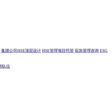
估
集团公司HSE顶层设计
HSE管理项目托管
应急管理咨询
ESG
师队伍