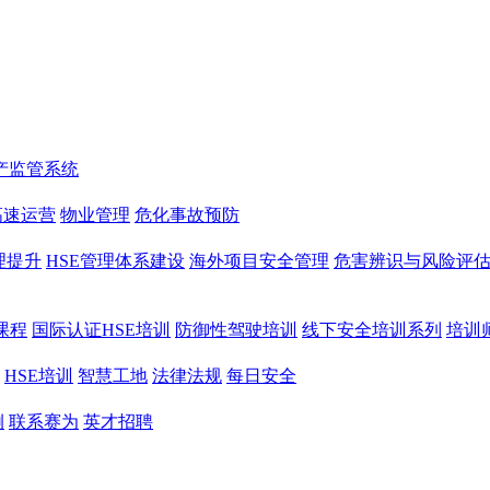
产监管系统
高速运营
物业管理
危化事故预防
理提升
HSE管理体系建设
海外项目安全管理
危害辨识与风险评
课程
国际认证HSE培训
防御性驾驶培训
线下安全培训系列
培训
HSE培训
智慧工地
法律法规
每日安全
例
联系赛为
英才招聘