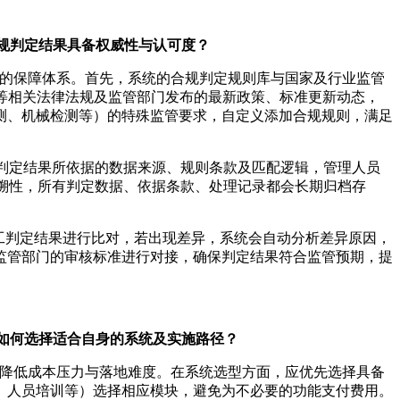
合规判定结果具备权威性与认可度？
证”的保障体系。首先，系统的合规判定规则库与国家及行业监管
等相关法律法规及监管部门发布的最新政策、标准更新动态，
测、机械检测等）的特殊监管要求，自定义添加合规规则，满足
项判定结果所依据的数据来源、规则条款及匹配逻辑，管理人员
追溯性，所有判定数据、依据条款、处理记录都会长期归档存
工判定结果进行比对，若出现差异，系统会自动分析差异原因，
监管部门的审核标准进行对接，确保判定结果符合监管预期，提
该如何选择适合自身的系统及实施路径？
有效降低成本压力与落地难度。在系统选型方面，应优先选择具备
、人员培训等）选择相应模块，避免为不必要的功能支付费用。