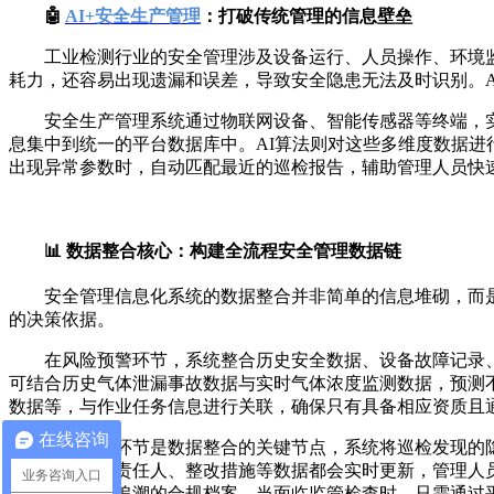
🤖
AI+安全生产管理
：打破传统管理的信息壁垒
工业检测行业的安全管理涉及设备运行、人员操作、环境
耗力，还容易出现遗漏和误差，导致安全隐患无法及时识别。
安全生产管理系统通过物联网设备、智能传感器等终端，
息集中到统一的平台数据库中。AI算法则对这些多维度数据
出现异常参数时，自动匹配最近的巡检报告，辅助管理人员快
📊 数据整合核心：构建全流程安全管理数据链
安全管理信息化系统的数据整合并非简单的信息堆砌，而是
的决策依据。
在风险预警环节，系统整合历史安全数据、设备故障记录
可结合历史气体泄漏事故数据与实时气体浓度监测数据，预测
数据等，与作业任务信息进行关联，确保只有具备相应资质且
在线咨询
隐患整改环节是数据整合的关键节点，系统将巡检发现的隐
的处理进度、责任人、整改措施等数据都会实时更新，管理人
业务咨询入口
归档，形成可追溯的合规档案。当面临监管检查时，只需通过