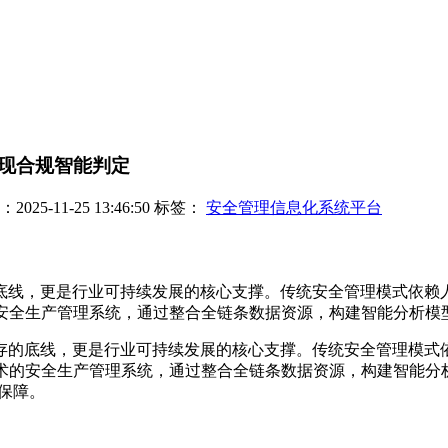
现合规智能判定
25-11-25 13:46:50
标签：
安全管理信息化系统平台
底线，更是行业可持续发展的核心支撑。传统安全管理模式依赖
安全生产管理系统，通过整合全链条数据资源，构建智能分析模型，
存的底线，更是行业可持续发展的核心支撑。传统安全管理模式
术的安全生产管理系统，通过整合全链条数据资源，构建智能分
保障。