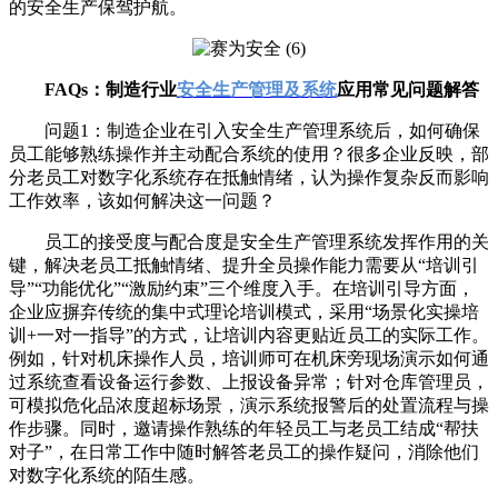
的安全生产保驾护航。
FAQs：制造行业
安全生产管理及系统
应用常见问题解答
问题1：制造企业在引入安全生产管理系统后，如何确保
员工能够熟练操作并主动配合系统的使用？很多企业反映，部
分老员工对数字化系统存在抵触情绪，认为操作复杂反而影响
工作效率，该如何解决这一问题？
员工的接受度与配合度是安全生产管理系统发挥作用的关
键，解决老员工抵触情绪、提升全员操作能力需要从“培训引
导”“功能优化”“激励约束”三个维度入手。在培训引导方面，
企业应摒弃传统的集中式理论培训模式，采用“场景化实操培
训+一对一指导”的方式，让培训内容更贴近员工的实际工作。
例如，针对机床操作人员，培训师可在机床旁现场演示如何通
过系统查看设备运行参数、上报设备异常；针对仓库管理员，
可模拟危化品浓度超标场景，演示系统报警后的处置流程与操
作步骤。同时，邀请操作熟练的年轻员工与老员工结成“帮扶
对子”，在日常工作中随时解答老员工的操作疑问，消除他们
对数字化系统的陌生感。