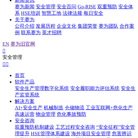
新闻资讯
赛为新闻
安全管理
安全百问
Go-RISE
双重预防
安全体
系
HSE培训
智慧工地
法律法规
每日安全
关于赛为
公司介绍
发展历程
企业文化
集团荣誉
赛为团队
合作案
例
联系赛为
英才招聘
EN
赛为旧官网

安全管理


首页
软件产品
安全生产管理数字化系统
安全履职能力评估系统
安全生
产监管系统
解决方案
AI+安全生产
机械制造
仓储物流
工业互联网+危化生产
高速运营
物业管理
危化事故预防
安全咨询
双重预防机制建设
工艺过程安全咨询
“安全征程”安全管
理提升
HSE管理体系建设
海外项目安全管理
危害辨识