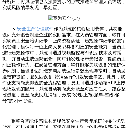
分析后，将风险信息以预警提示的形式推送至管理人员终端，
实现风险的早发现、早处置。
🔧
安全生产管理软件
作为系统的核心应用载体，其功能
设计充分贴合制造企业的实际需求。在人员管理方面，软件可
实现员工安全培训记录、上岗资格认证、违规操作记录的数字
化管理，确保每一位上岗人员都具备相应的安全能力。当员工
进行违规操作时，系统可通过视频监控与AI识别技术及时捕
捉，并自动生成违规记录，同时触发现场声光报警，提醒员工
纠正操作行为。在设备管理方面，软件能够关联设备的维护保
养计划，当设备达到维护周期或运行参数出现异常时，自动发
送维护提醒，避免因设备“带病运行”引发安全事故。此外，软
件还支持隐患排查的全流程管理，员工可通过移动端APP上传
现场发现的隐患，系统自动将隐患分派至对应责任人，跟踪整
改进度，直至隐患彻底消除，形成“发现-上报-派单-整改-销
号”的闭环管理。
🌐 整合智能传感技术是现代安全生产管理系统的核心优势
所在。在机械加工车间，安装在机床主轴上的振动传感器可实