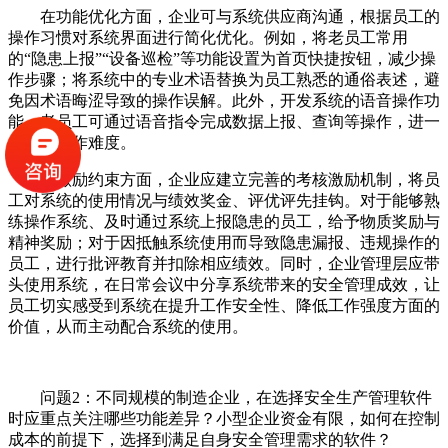
在功能优化方面，企业可与系统供应商沟通，根据员工的
操作习惯对系统界面进行简化优化。例如，将老员工常用
的“隐患上报”“设备巡检”等功能设置为首页快捷按钮，减少操
作步骤；将系统中的专业术语替换为员工熟悉的通俗表述，避
免因术语晦涩导致的操作误解。此外，开发系统的语音操作功
能，老员工可通过语音指令完成数据上报、查询等操作，进一
步降低操作难度。
在激励约束方面，企业应建立完善的考核激励机制，将员
工对系统的使用情况与绩效奖金、评优评先挂钩。对于能够熟
练操作系统、及时通过系统上报隐患的员工，给予物质奖励与
精神奖励；对于因抵触系统使用而导致隐患漏报、违规操作的
员工，进行批评教育并扣除相应绩效。同时，企业管理层应带
头使用系统，在日常会议中分享系统带来的安全管理成效，让
员工切实感受到系统在提升工作安全性、降低工作强度方面的
价值，从而主动配合系统的使用。
问题2：不同规模的制造企业，在选择安全生产管理软件
时应重点关注哪些功能差异？小型企业资金有限，如何在控制
成本的前提下，选择到满足自身安全管理需求的软件？