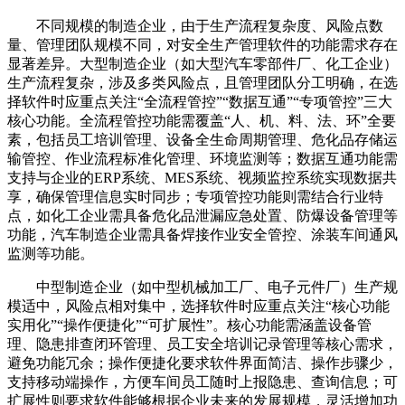
不同规模的制造企业，由于生产流程复杂度、风险点数
量、管理团队规模不同，对安全生产管理软件的功能需求存在
显著差异。大型制造企业（如大型汽车零部件厂、化工企业）
生产流程复杂，涉及多类风险点，且管理团队分工明确，在选
择软件时应重点关注“全流程管控”“数据互通”“专项管控”三大
核心功能。全流程管控功能需覆盖“人、机、料、法、环”全要
素，包括员工培训管理、设备全生命周期管理、危化品存储运
输管控、作业流程标准化管理、环境监测等；数据互通功能需
支持与企业的ERP系统、MES系统、视频监控系统实现数据共
享，确保管理信息实时同步；专项管控功能则需结合行业特
点，如化工企业需具备危化品泄漏应急处置、防爆设备管理等
功能，汽车制造企业需具备焊接作业安全管控、涂装车间通风
监测等功能。
中型制造企业（如中型机械加工厂、电子元件厂）生产规
模适中，风险点相对集中，选择软件时应重点关注“核心功能
实用化”“操作便捷化”“可扩展性”。核心功能需涵盖设备管
理、隐患排查闭环管理、员工安全培训记录管理等核心需求，
避免功能冗余；操作便捷化要求软件界面简洁、操作步骤少，
支持移动端操作，方便车间员工随时上报隐患、查询信息；可
扩展性则要求软件能够根据企业未来的发展规模，灵活增加功