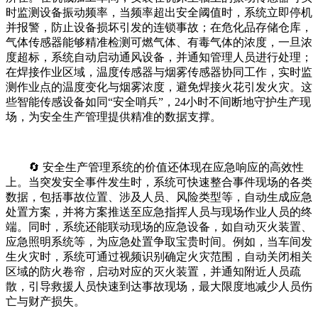
时监测设备振动频率，当频率超出安全阈值时，系统立即停机
并报警，防止设备损坏引发的连锁事故；在危化品存储仓库，
气体传感器能够精准检测可燃气体、有毒气体的浓度，一旦浓
度超标，系统自动启动通风设备，并通知管理人员进行处理；
在焊接作业区域，温度传感器与烟雾传感器协同工作，实时监
测作业点的温度变化与烟雾浓度，避免焊接火花引发火灾。这
些智能传感设备如同“安全哨兵”，24小时不间断地守护生产现
场，为安全生产管理提供精准的数据支撑。
🔄 安全生产管理系统的价值还体现在应急响应的高效性
上。当突发安全事件发生时，系统可快速整合事件现场的各类
数据，包括事故位置、涉及人员、风险类型等，自动生成应急
处置方案，并将方案推送至应急指挥人员与现场作业人员的终
端。同时，系统还能联动现场的应急设备，如自动灭火装置、
应急照明系统等，为应急处置争取宝贵时间。例如，当车间发
生火灾时，系统可通过视频识别确定火灾范围，自动关闭相关
区域的防火卷帘，启动对应的灭火装置，并通知附近人员疏
散，引导救援人员快速到达事故现场，最大限度地减少人员伤
亡与财产损失。