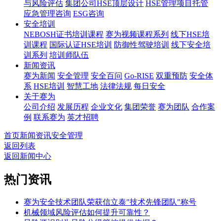
与风险评估
集团公司HSE顶层设计
HSE管理项目托管
应急管理咨询
ESG咨询
安全培训
NEBOSH证书培训课程
赛为视频课程系列
线下HSE培
训课程
国际认证HSE培训
防御性驾驶培训
线下安全培
训系列
培训师队伍
新闻资讯
赛为新闻
安全管理
安全百问
Go-RISE
双重预防
安全体
系
HSE培训
智慧工地
法律法规
每日安全
关于赛为
公司介绍
发展历程
企业文化
集团荣誉
赛为团队
合作案
例
联系赛为
英才招聘
首页
新闻资讯
安全管理
返回列表
返回新闻中心
热门资讯
赛为安全技术团队荣获信立泰"技术先锋团队"称号
机械领域风险评估如何提升可靠性？