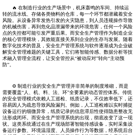
🔥 在制造行业的生产场景中，机床轰鸣的车间、持续运
转的流水线、存储各类物料的仓库，每一个环节都潜藏着安全
风险。从设备异常发热引发的火灾隐患，到人员违规操作导致
的机械伤害，再到危化品泄漏带来的环境危害，任何一个风险
点的失控都可能引发严重后果。而安全生产管理作为制造企业
的核心管理模块，其效能直接关系到企业的生存与发展。随着
数字化技术的普及，安全生产管理系统与软件逐渐成为企业破
解安全管理难题的关键工具，它们将智能传感、数据分析等技
术融入管理全流程，让安全管控从“被动应对”转向“主动预
防”。
⚙️ 制造行业的安全生产管理并非简单的制度堆砌，而是
需要覆盖“人、机、料、法、环”全要素的动态管控体系。传统
的安全管理模式依赖人工巡检、纸质记录，不仅效率低下，还
容易因人为疏忽导致风险漏判。例如，人工巡检难以实时捕捉
设备运行的细微异常，纸质记录的信息滞后性使得隐患整改无
法形成闭环。而安全生产管理系统的出现，彻底改变了这一现
状。这类系统通过在生产现场部署智能传感设备，实时采集设
备运行参数、环境温湿度、人员操作行为等数据，经系统后台