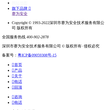
网站地图
旗下品牌

赛为安全
Copyright © 1993-2022深圳市赛为安全技术服务有限公
司 版权所有
全国服务热线
400-902-2878
深圳市赛为安全技术服务有限公司 © 版权所有· 侵权必究
备案号：
粤ICP备09059308号-15

首页

产品

关于

电话

回顶

咨询

电话