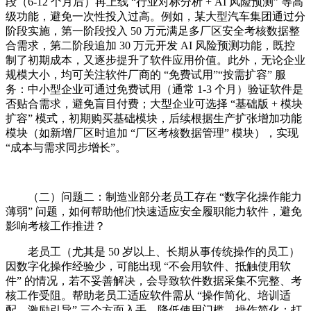
段（6-12 个月后）再上线 “行业对标分析 + AI 风险预测” 等高
级功能，避免一次性投入过高。例如，某大型汽车集团通过分
阶段实施，第一阶段投入 50 万元满足多厂区安全考核数据整
合需求，第二阶段追加 30 万元开发 AI 风险预测功能，既控
制了初期成本，又逐步提升了软件应用价值。此外，无论企业
规模大小，均可关注软件厂商的 “免费试用”“按需扩容” 服
务：中小型企业可通过免费试用（通常 1-3 个月）验证软件是
否贴合需求，避免盲目付费；大型企业可选择 “基础版 + 模块
扩容” 模式，初期购买基础模块，后续根据生产扩张增加功能
模块（如新增厂区时追加 “厂区考核数据管理” 模块），实现
“成本与需求同步增长”。
（二）问题二：制造业部分老员工存在 “数字化操作能力
薄弱” 问题，如何帮助他们快速适应安全履职能力软件，避免
影响考核工作推进？
老员工（尤其是 50 岁以上、长期从事传统操作的员工）
因数字化操作经验少，可能出现 “不会用软件、抵触使用软
件” 的情况，若不妥善解决，会导致软件数据采集不完整、考
核工作受阻。帮助老员工适应软件需从 “操作简化、培训适
配、激励引导” 三个方面入手，降低使用门槛。操作简化：打