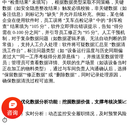
中 “检查结果” 未填写），根据数据类型采取不同策略，关键
数据（如安全隐患整改结果）触发必填校验，非关键数据（如
备注信息）则标记为 “缺失” 并允许后续补充。例如，某仓储
企业在使用软件时，员工误将 “叉车点检记录” 中的 “刹车检
查” 结果填为 “105 分”，软件立即弹出错误提示，告知 “得分
需在 0-100 分之间”，并引导员工修正为 “95 分”。人工干预机
制，对于复杂数据问题（如数据逻辑矛盾、无法自动判断的异
常值），支持人工介入处理：软件将可疑数据汇总至 “数据清
洗工作台”，标注问题类型（如 “设备运行温度与历史同期偏
差过大”“同一工序考核得分差异悬殊”），并推送至数据管理
员；管理员可查看数据详情、关联的生产场景（如该设备当时
正在加工的物料类型），通过与车间负责人沟通确认后，选择
“保留数据”“修正数据” 或 “删除数据”，同时记录处理原因，
确保数据清洗过程可追溯。
四、优化数据分析功能：挖掘数据价值，支撑考核决策📈
（一）实时分析：动态监控安全履职情况，及时预警风险
⏱️