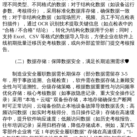
理不同类型、不同格式的数据：对于结构化数据（如设备运行
参数、考核得分），采用标准化数据库存储，确保数据一致
性；对于非结构化数据（如现场照片、视频、员工手写点检表
扫描件），通过 OCR 识别技术提取关键信息（如点检表中的
“合格 / 不合格” 结论），转化为结构化数据用于分析；同时，
支持 Excel、CSV 等格式的数据导入导出，方便企业在软件上
线初期批量迁移历史考核数据，或向外部监管部门提交考核报
告。
（二）数据存储：保障数据安全，满足长期追溯需求🛡️
制造业安全履职数据需长期保存（部分数据需留存 3-5
年，用于事故追溯、合规检查），软件需在数据存储上兼顾安
全性与可追溯性。分级存储策略，根据数据重要性与访问频率
优化存储：核心考核数据（如事故隐患记录、重大安全操作记
录）采用 “本地 + 云端” 双备份存储，本地存储确保生产断网
时可正常访问，云端备份防止本地设备故障导致数据丢失；高
频访问数据（如实时考核得分、当日操作记录）存储在高速缓
存中，提升软件响应速度；低频访问数据（如历史考核报告、
往年培训记录）采用归档存储，降低存储成本。例如，某汽车
零部件企业将 “近 1 年的安全履职数据” 存储在高速缓存，“1-