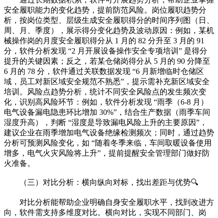
安全履职能力的变化趋势，提前防范风险。岗位履职趋势分
析，按岗位类型、层级生成安全履职得分的时间序列图（日、
周、月、季度），展示得分变化趋势及波动原因：例如，某机
械操作岗的月度安全履职得分从 1 月的 82 分升至 3 月的 91
分，软件分析发现 “2 月开展设备操作安全专项培训” 是得分
提升的关键因素；反之，若某仓储岗得分从 5 月的 90 分降至
6 月的 78 分，软件通过关联数据发现 “6 月新增临时仓储区
域，员工对新区域安全规范不熟悉”，提示需补充新区域安全
培训。风险点趋势分析，统计不同安全风险点的发生频次变
化，识别高风险环节：例如，软件分析发现 “雨季（6-8 月）
电气设备漏电隐患环比增加 30%”，结合生产数据（雨季车间
湿度升高），判断 “湿度是导致漏电风险上升的主要原因”，
建议企业在雨季增加电气设备绝缘检测频次；同时，通过趋势
分析可预测风险变化，如 “随着冬季来临，车间取暖设备使用
增多，电气火灾风险将上升”，提前提醒安全管理部门做好防
火准备。
（三）对比分析：横向纵向对标，找出差距与优势🔍
对比分析能帮助企业明确自身安全履职水平，找到改进方
向，软件需支持多维度对比。横向对比，实现不同部门、岗