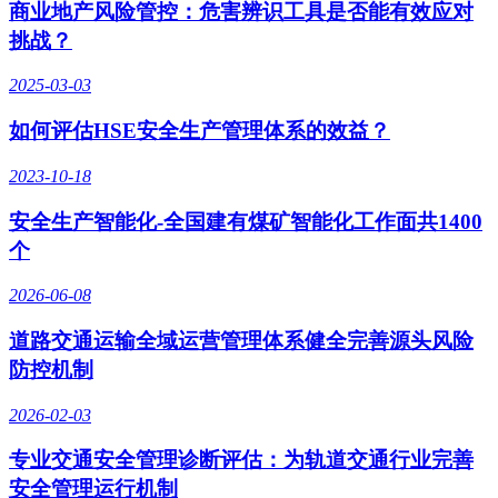
商业地产风险管控：危害辨识工具是否能有效应对
挑战？
2025-03-03
如何评估HSE安全生产管理体系的效益？
2023-10-18
安全生产智能化-全国建有煤矿智能化工作面共1400
个
2026-06-08
道路交通运输全域运营管理体系健全完善源头风险
防控机制
2026-02-03
专业交通安全管理诊断评估：为轨道交通行业完善
安全管理运行机制