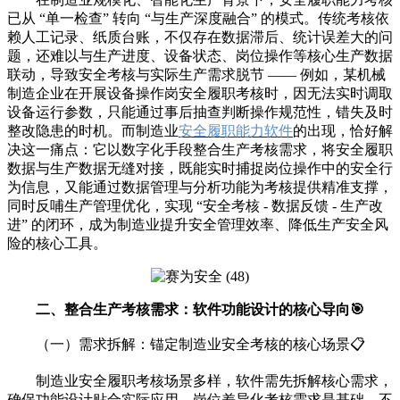
已从 “单一检查” 转向 “与生产深度融合” 的模式。传统考核依
赖人工记录、纸质台账，不仅存在数据滞后、统计误差大的问
题，还难以与生产进度、设备状态、岗位操作等核心生产数据
联动，导致安全考核与实际生产需求脱节 —— 例如，某机械
制造企业在开展设备操作岗安全履职考核时，因无法实时调取
设备运行参数，只能通过事后抽查判断操作规范性，错失及时
整改隐患的时机。而制造业
安全履职能力软件
的出现，恰好解
决这一痛点：它以数字化手段整合生产考核需求，将安全履职
数据与生产数据无缝对接，既能实时捕捉岗位操作中的安全行
为信息，又能通过数据管理与分析功能为考核提供精准支撑，
同时反哺生产管理优化，实现 “安全考核 - 数据反馈 - 生产改
进” 的闭环，成为制造业提升安全管理效率、降低生产安全风
险的核心工具。
二、整合生产考核需求：软件功能设计的核心导向🎯
（一）需求拆解：锚定制造业安全考核的核心场景📋
制造业安全履职考核场景多样，软件需先拆解核心需求，
确保功能设计贴合实际应用。岗位差异化考核需求是基础，不