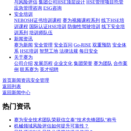
与风险评估
集团公司HSE顶层设计
HSE管理项目托管
应急管理咨询
ESG咨询
安全培训
NEBOSH证书培训课程
赛为视频课程系列
线下HSE培
训课程
国际认证HSE培训
防御性驾驶培训
线下安全培
训系列
培训师队伍
新闻资讯
赛为新闻
安全管理
安全百问
Go-RISE
双重预防
安全体
系
HSE培训
智慧工地
法律法规
每日安全
关于赛为
公司介绍
发展历程
企业文化
集团荣誉
赛为团队
合作案
例
联系赛为
英才招聘
首页
新闻资讯
安全管理
返回列表
返回新闻中心
热门资讯
赛为安全技术团队荣获信立泰"技术先锋团队"称号
机械领域风险评估如何提升可靠性？