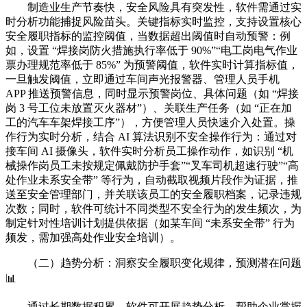
制造业生产节奏快，安全风险具有突发性，软件需通过实
时分析功能捕捉风险苗头。关键指标实时监控，支持设置核心
安全履职指标的监控阈值，当数据超出阈值时自动预警：例
如，设置 “焊接岗防火措施执行率低于 90%”“电工岗电气作业
票办理规范率低于 85%” 为预警阈值，软件实时计算指标值，
一旦触发阈值，立即通过车间声光报警器、管理人员手机
APP 推送预警信息，同时显示预警岗位、具体问题（如 “焊接
岗 3 号工位未放置灭火器材”）、关联生产任务（如 “正在加
工的汽车车架焊接工序”），方便管理人员快速介入处置。操
作行为实时分析，结合 AI 算法识别不安全操作行为：通过对
接车间 AI 摄像头，软件实时分析员工操作动作，如识别 “机
械操作岗员工未按规定佩戴防护手套”“叉车司机超速行驶”“高
处作业未系安全带” 等行为，自动截取视频片段作为证据，推
送至安全管理部门，并关联该员工的安全履职档案，记录违规
次数；同时，软件可统计不同类型不安全行为的发生频次，为
制定针对性培训计划提供依据（如某车间 “未系安全带” 行为
频发，需加强高处作业安全培训）。
（二）趋势分析：洞察安全履职变化规律，预测潜在问题
📊
通过长期数据积累，软件可开展趋势分析，帮助企业掌握