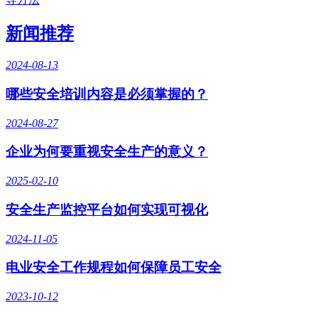
新闻推荐
2024-08-13
哪些安全培训内容是必须掌握的？
2024-08-27
企业为何要重视安全生产的意义？
2025-02-10
安全生产监控平台如何实现可视化
2024-11-05
电业安全工作规程如何保障员工安全
2023-10-12