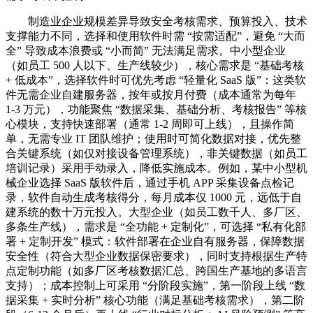
制造业企业规模差异导致安全考核需求、预算投入、技术
支撑能力不同，选择和使用软件时需 “按需适配”，避免 “大而
全” 导致成本浪费或 “小而简” 无法满足需求。中小型企业
（如员工 500 人以下、生产线较少），核心需求是 “基础考核
+ 低成本”，选择软件时可优先考虑 “轻量化 SaaS 版”：这类软
件无需企业自建服务器，按年或按月付费（成本通常为每年
1-3 万元），功能聚焦 “数据采集、基础分析、考核报告” 等核
心模块，支持快速部署（通常 1-2 周即可上线），且操作简
单，无需专业 IT 团队维护；使用时可简化数据对接，优先整
合关键系统（如仅对接设备管理系统），非关键数据（如员工
培训记录）采用手动录入，降低实施成本。例如，某中小型机
械企业选择 SaaS 版软件后，通过手机 APP 采集设备点检记
录，软件自动生成考核得分，每月成本仅 1000 元，远低于自
建系统的数十万元投入。大型企业（如员工数千人、多厂区、
多条生产线），需求是 “全功能 + 定制化”，可选择 “私有化部
署 + 定制开发” 模式：软件部署在企业自有服务器，保障数据
安全性（符合大型企业数据保密要求），同时支持根据生产特
点定制功能（如多厂区考核数据汇总、跨国生产基地的多语言
支持）；成本控制上可采用 “分阶段实施”，第一阶段上线 “数
据采集 + 实时分析” 核心功能（满足基础考核需求），第二阶