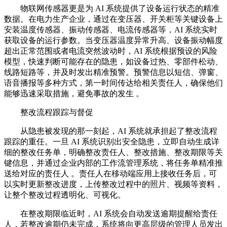
物联网传感器更是为 AI 系统提供了设备运行状态的精准
数据。在电力生产企业，通过在变压器、开关柜等关键设备上
安装温度传感器、振动传感器、电流传感器等，AI 系统实时
获取设备的运行参数。当变压器温度异常升高、设备振动幅度
超出正常范围或者电流突然波动时，AI 系统根据预设的风险
模型，快速判断可能存在的隐患，如设备过热、零部件松动、
线路短路等，并及时发出精准预警。预警信息以短信、弹窗、
语音播报等多种方式，第一时间传达给相关责任人，确保他们
能够迅速采取措施，避免事故的发生 。
整改流程跟踪与督促
从隐患被发现的那一刻起，AI 系统就承担起了整改流程
跟踪的重任。一旦 AI 系统识别出安全隐患，立即自动生成详
细的整改任务单，明确整改责任人、整改措施、整改期限等关
键信息，并通过企业内部的工作流管理系统，将任务单精准推
送给对应的责任人 。责任人在移动端应用上接收任务后，可
以实时更新整改进度，上传整改过程中的照片、视频等资料，
让整个整改过程透明化、可视化。
在整改期限临近时，AI 系统会自动发送逾期提醒给责任
人，若整改逾期仍未完成，系统将向更高层级的管理人员发出