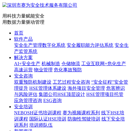
用科技力量赋能安全
用数据力量驱动管理
首页
软件产品
安全生产管理数字化系统
安全履职能力评估系统
安全生
产监管系统
解决方案
AI+安全生产
机械制造
仓储物流
工业互联网+危化生产
高速运营
物业管理
危化事故预防
安全咨询
双重预防机制建设
工艺过程安全咨询
“安全征程”安全管
理提升
HSE管理体系建设
海外项目安全管理
危害辨识
与风险评估
集团公司HSE顶层设计
HSE管理项目托管
应急管理咨询
ESG咨询
安全培训
NEBOSH证书培训课程
赛为视频课程系列
线下HSE培
训课程
国际认证HSE培训
防御性驾驶培训
线下安全培
训系列
培训师队伍