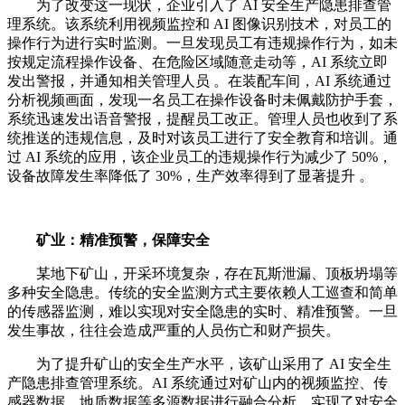
为了改变这一现状，企业引入了 AI 安全生产隐患排查管
理系统。该系统利用视频监控和 AI 图像识别技术，对员工的
操作行为进行实时监测。一旦发现员工有违规操作行为，如未
按规定流程操作设备、在危险区域随意走动等，AI 系统立即
发出警报，并通知相关管理人员 。在装配车间，AI 系统通过
分析视频画面，发现一名员工在操作设备时未佩戴防护手套，
系统迅速发出语音警报，提醒员工改正。管理人员也收到了系
统推送的违规信息，及时对该员工进行了安全教育和培训。通
过 AI 系统的应用，该企业员工的违规操作行为减少了 50%，
设备故障发生率降低了 30%，生产效率得到了显著提升 。
矿业：精准预警，保障安全
某地下矿山，开采环境复杂，存在瓦斯泄漏、顶板坍塌等
多种安全隐患。传统的安全监测方式主要依赖人工巡查和简单
的传感器监测，难以实现对安全隐患的实时、精准预警。一旦
发生事故，往往会造成严重的人员伤亡和财产损失。
为了提升矿山的安全生产水平，该矿山采用了 AI 安全生
产隐患排查管理系统。AI 系统通过对矿山内的视频监控、传
感器数据、地质数据等多源数据进行融合分析，实现了对安全