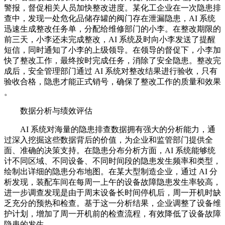
警报，督促相关人员加快整改进度。某化工企业在一次隐患排
查中，发现一处危化品储存罐的阀门存在泄漏隐患，AI 系统
迅速生成整改任务单，分配给维修部门的小李。在整改期限的
前三天，小李还未完成整改，AI 系统及时向小李发送了提醒
短信，同时通知了小李的上级领导。在领导的督促下，小李加
快了整改工作，最终按时完成任务，消除了安全隐患。整改完
成后，安全管理部门通过 AI 系统对整改结果进行验收，只有
验收合格，隐患才能正式销号，确保了整改工作的质量和效果
。
数据分析与绩效评估
AI 系统对海量的隐患排查数据拥有强大的分析能力，通
过深入挖掘这些数据背后的价值，为企业和监管部门提供全
面、准确的决策支持。在隐患分布分析方面，AI 系统能够统
计不同区域、不同设备、不同时间段的隐患发生频率和类型，
绘制出详细的隐患分布地图。在某大型制造企业，通过 AI 分
析发现，装配车间在每周一上午的设备故障隐患发生率较高，
进一步调查发现是由于周末设备长时间停机后，周一开机时缺
乏充分的预热和检查。基于这一分析结果，企业调整了设备维
护计划，增加了周一开机前的检查流程，有效降低了设备故障
隐患的发生 。