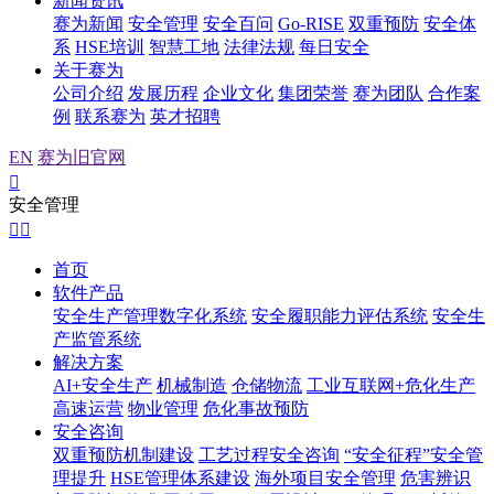
新闻资讯
赛为新闻
安全管理
安全百问
Go-RISE
双重预防
安全体
系
HSE培训
智慧工地
法律法规
每日安全
关于赛为
公司介绍
发展历程
企业文化
集团荣誉
赛为团队
合作案
例
联系赛为
英才招聘
EN
赛为旧官网

安全管理


首页
软件产品
安全生产管理数字化系统
安全履职能力评估系统
安全生
产监管系统
解决方案
AI+安全生产
机械制造
仓储物流
工业互联网+危化生产
高速运营
物业管理
危化事故预防
安全咨询
双重预防机制建设
工艺过程安全咨询
“安全征程”安全管
理提升
HSE管理体系建设
海外项目安全管理
危害辨识