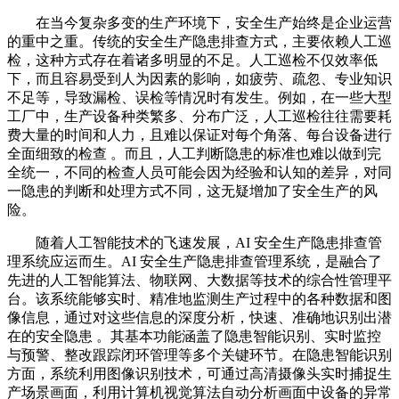
在当今复杂多变的生产环境下，安全生产始终是企业运营
的重中之重。传统的安全生产隐患排查方式，主要依赖人工巡
检，这种方式存在着诸多明显的不足。人工巡检不仅效率低
下，而且容易受到人为因素的影响，如疲劳、疏忽、专业知识
不足等，导致漏检、误检等情况时有发生。例如，在一些大型
工厂中，生产设备种类繁多、分布广泛，人工巡检往往需要耗
费大量的时间和人力，且难以保证对每个角落、每台设备进行
全面细致的检查 。而且，人工判断隐患的标准也难以做到完
全统一，不同的检查人员可能会因为经验和认知的差异，对同
一隐患的判断和处理方式不同，这无疑增加了安全生产的风
险。
随着人工智能技术的飞速发展，AI 安全生产隐患排查管
理系统应运而生。AI 安全生产隐患排查管理系统，是融合了
先进的人工智能算法、物联网、大数据等技术的综合性管理平
台。该系统能够实时、精准地监测生产过程中的各种数据和图
像信息，通过对这些信息的深度分析，快速、准确地识别出潜
在的安全隐患 。其基本功能涵盖了隐患智能识别、实时监控
与预警、整改跟踪闭环管理等多个关键环节。在隐患智能识别
方面，系统利用图像识别技术，可通过高清摄像头实时捕捉生
产场景画面，利用计算机视觉算法自动分析画面中设备的异常