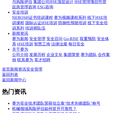
与风险评估
集团公司HSE顶层设计
HSE管理项目托管
应急管理咨询
ESG咨询
安全培训
NEBOSH证书培训课程
赛为视频课程系列
线下HSE培
训课程
国际认证HSE培训
防御性驾驶培训
线下安全培
训系列
培训师队伍
新闻资讯
赛为新闻
安全管理
安全百问
Go-RISE
双重预防
安全体
系
HSE培训
智慧工地
法律法规
每日安全
关于赛为
公司介绍
发展历程
企业文化
集团荣誉
赛为团队
合作案
例
联系赛为
英才招聘
首页
新闻资讯
安全管理
返回列表
返回新闻中心
热门资讯
赛为安全技术团队荣获信立泰"技术先锋团队"称号
机械领域风险评估如何提升可靠性？