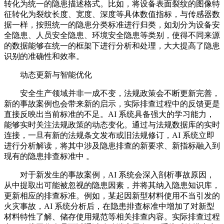
转化为统一的隐患描述格式。比如，将设备表面裂纹的图像特
征转化为裂纹长度、宽度、深度等具体数值指标，与传感器数
据一样，按照统一的隐患分类标准进行归类，如划分为设备安
全隐患、人员安全隐患、环境安全隐患等类别，使得不同来源
的数据能够在统一的框架下进行分析和处理，大大提高了隐患
识别的准确性和效率。
动态更新与智能优化
安全生产领域并非一成不变，法规政策会不断更新完善，
新的事故案例也会带来新的启示，实际排查过程中的反馈更是
直接反映出当前标准的不足。AI 系统具备强大的学习能力，
能够实时关注法规政策的动态变化。通过与法规数据库的实时
连接，一旦有新的法规条文发布或旧法规修订，AI 系统立即
进行分析解读，将其中涉及隐患排查的新要求、新指标融入到
现有的隐患排查标准中 。
对于新发生的事故案例，AI 系统会深入剖析事故原因，
从中提取出可能被忽视的隐患因素，并将其纳入隐患知识库，
更新相应的排查标准。例如，某起因新型材料使用不当引发的
火灾事故，AI 系统分析后，在隐患排查标准中增加了对新型
材料特性了解、储存使用规范等相关排查内容。实际排查过程