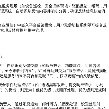
在服务现场（如设备巡检、安全演练现场）张贴反馈二维码，用
处理系统，自动识别反馈内容并初步分类，确保反馈信息快速流
、企业微信）中嵌入平台反馈模块，用户无需切换系统即可提交反
，实现反馈数据的集中管理。
度。
分析，自动识别反馈类型（如服务投诉、功能建议、问题咨询、
未收到结果”，AI 可自动归类为 “服务投诉 - 漏洞扫描服
应慢还是服务结果不符合预期呢？”），获取更精准的反馈信息。
事件处理投诉”（如 “遭遇黑客攻击，提交响应请求 1 小时
类”）的反馈，判定为中低优先级，按顺序处理。优先级判定规则
务负责人，通过消息通知、邮件等方式提醒处理；设置处理时