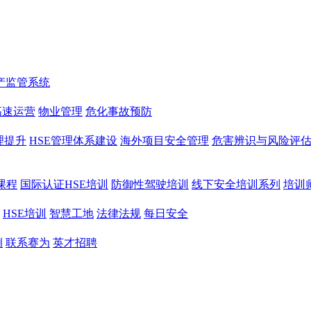
产监管系统
高速运营
物业管理
危化事故预防
理提升
HSE管理体系建设
海外项目安全管理
危害辨识与风险评
课程
国际认证HSE培训
防御性驾驶培训
线下安全培训系列
培训
HSE培训
智慧工地
法律法规
每日安全
例
联系赛为
英才招聘