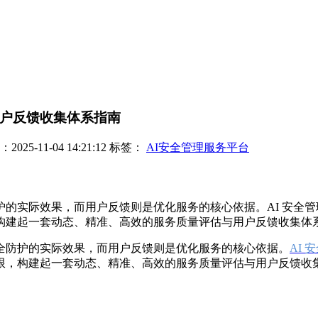
用户反馈收集体系指南
25-11-04 14:21:12
标签：
AI安全管理服务平台
的实际效果，而用户反馈则是优化服务的核心依据。AI 安全
建起一套动态、精准、高效的服务质量评估与用户反馈收集体系。
全防护的实际效果，而用户反馈则是优化服务的核心依据。
AI
限，构建起一套动态、精准、高效的服务质量评估与用户反馈收
。