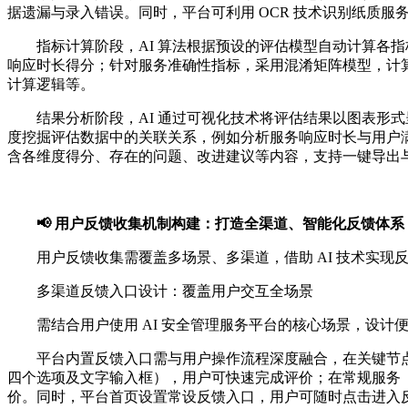
据遗漏与录入错误。同时，平台可利用 OCR 技术识别纸质
指标计算阶段，AI 算法根据预设的评估模型自动计算各
响应时长得分；针对服务准确性指标，采用混淆矩阵模型，计
计算逻辑等。
结果分析阶段，AI 通过可视化技术将评估结果以图表形
度挖掘评估数据中的关联关系，例如分析服务响应时长与用户
含各维度得分、存在的问题、改进建议等内容，支持一键导出
📢 用户反馈收集机制构建：打造全渠道、智能化反馈体系
用户反馈收集需覆盖多场景、多渠道，借助 AI 技术实
多渠道反馈入口设计：覆盖用户交互全场景
需结合用户使用 AI 安全管理服务平台的核心场景，设
平台内置反馈入口需与用户操作流程深度融合，在关键节点设
四个选项及文字输入框），用户可快速完成评价；在常规服务
价。同时，平台首页设置常设反馈入口，用户可随时点击进入