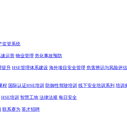
产监管系统
高速运营
物业管理
危化事故预防
理提升
HSE管理体系建设
海外项目安全管理
危害辨识与风险评
课程
国际认证HSE培训
防御性驾驶培训
线下安全培训系列
培训
HSE培训
智慧工地
法律法规
每日安全
例
联系赛为
英才招聘