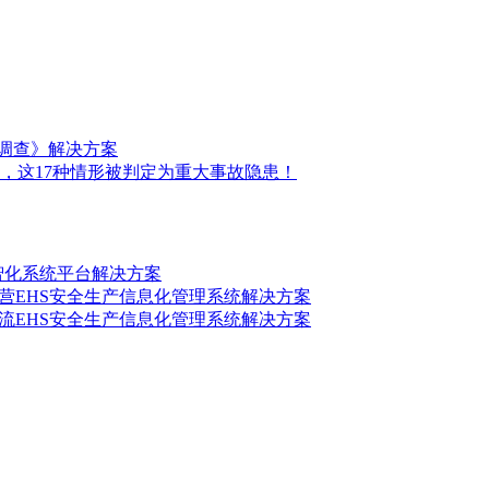
前调查》解决方案
，这17种情形被判定为重大事故隐患！
数智化系统平台解决方案
营EHS安全生产信息化管理系统解决方案
流EHS安全生产信息化管理系统解决方案