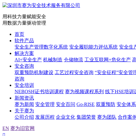
用科技力量赋能安全
用数据力量驱动管理
首页
软件产品
安全生产管理数字化系统
安全履职能力评估系统
安全生
解决方案
AI+安全生产
机械制造
仓储物流
工业互联网+危化生产
安全咨询
双重预防机制建设
工艺过程安全咨询
“安全征程”安全管
咨询
安全培训
NEBOSH证书培训课程
赛为视频课程系列
线下HSE培训
新闻资讯
赛为新闻
安全管理
安全百问
Go-RISE
双重预防
安全体系
关于赛为
公司介绍
发展历程
企业文化
集团荣誉
赛为团队
合作案
EN
赛为旧官网
