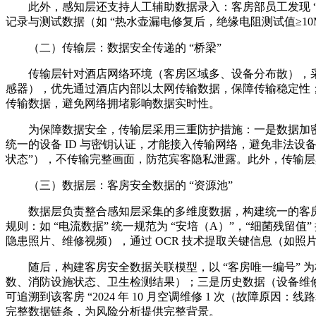
此外，感知层还支持人工辅助数据录入：客房部员工发现 “
记录与测试数据（如 “热水壶漏电修复后，绝缘电阻测试值≥1
（二）传输层：数据安全传递的 “桥梁”
传输层针对酒店网络环境（客房区域多、设备分布散），采
感器），优先通过酒店内部以太网传输数据，保障传输稳定性；对于
传输数据，避免网络拥堵影响数据实时性。
为保障数据安全，传输层采用三重防护措施：一是数据加密，
统一的设备 ID 与密钥认证，才能接入传输网络，避免非法设备接
状态”），不传输完整画面，防范宾客隐私泄露。此外，传输
（三）数据层：客房安全数据的 “资源池”
数据层负责整合感知层采集的多维度数据，构建统一的客
规则：如 “电流数据” 统一规范为 “安培（A）”，“细菌残留值” 按 
隐患照片、维修视频），通过 OCR 技术提取关键信息（如
随后，构建客房安全数据关联模型，以 “客房唯一编号”
数、消防设施状态、卫生检测结果）；三是历史数据（设备维修记
可追溯到该客房 “2024 年 10 月空调维修 1 次（故障原因：线路
完整数据链条，为风险分析提供完整背景。