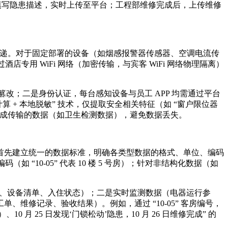
、填写隐患描述，实时上传至平台；工程部维修完成后，上传维修
全传递。对于固定部署的设备（如烟感报警器传感器、空调电流传
用 WiFi 网络（加密传输，与宾客 WiFi 网络物理隔离）
篡改；二是身份认证，每台感知设备与员工 APP 均需通过平台
算 + 本地脱敏” 技术，仅提取安全相关特征（如 “窗户限位器
完成传输的数据（如卫生检测数据），避免数据丢失。
首先建立统一的数据标准，明确各类型数据的格式、单位、编码
码（如 “10-05” 代表 10 楼 5 号房）；针对非结构化数据（如
。
积、设备清单、入住状态）；二是实时监测数据（电器运行参
修记录、验收结果）。例如，通过 “10-05” 客房编号，
0 月 25 日发现‘门锁松动’隐患，10 月 26 日维修完成” 的