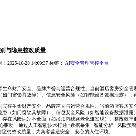
识别与隐患整改质量
025-10-28 14:09:37
标签：
AI安全管理管控平台
生命财产安全、品牌声誉与运营合规性。当前酒店客房安全管理面临
如门窗锁具故障）、信息安全风险（如智能设备数据泄露），再到
宾客生命财产安全、品牌声誉与运营合规性。当前酒店客房安全管理
隐患（如门窗锁具故障）、信息安全风险（如智能设备数据泄露
，存在风险识别不全面（如吊顶内线路老化难发现）、整改效率
，通过人工智能技术打通 “数据采集 - 智能分析 - 风险预警 -
盖率与隐患整改质量，为宾客营造安全、安心的入住环境。