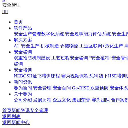
安全管理


首页
软件产品
安全生产管理数字化系统
安全履职能力评估系统
安全生
解决方案
AI+安全生产
机械制造
仓储物流
工业互联网+危化生产
安全咨询
双重预防机制建设
工艺过程安全咨询
“安全征程”安全管
咨询
安全培训
NEBOSH证书培训课程
赛为视频课程系列
线下HSE培训
新闻资讯
赛为新闻
安全管理
安全百问
Go-RISE
双重预防
安全体系
关于赛为
公司介绍
发展历程
企业文化
集团荣誉
赛为团队
合作案
首页
新闻资讯
安全管理
返回列表
返回新闻中心