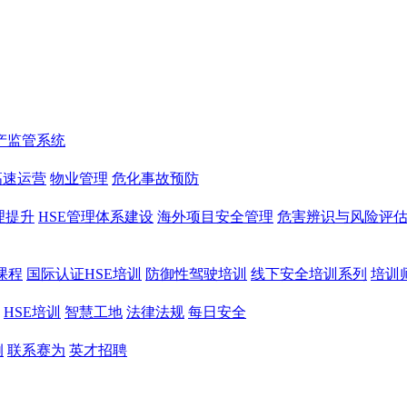
产监管系统
高速运营
物业管理
危化事故预防
理提升
HSE管理体系建设
海外项目安全管理
危害辨识与风险评
课程
国际认证HSE培训
防御性驾驶培训
线下安全培训系列
培训
HSE培训
智慧工地
法律法规
每日安全
例
联系赛为
英才招聘