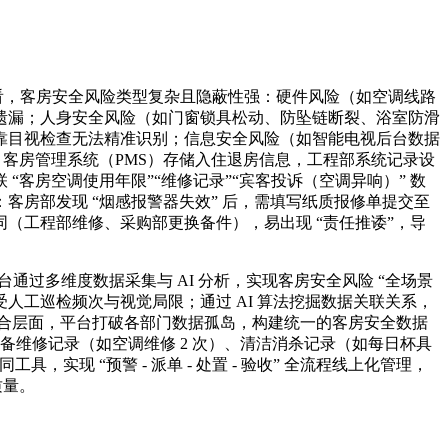
别来看，客房安全风险类型复杂且隐蔽性强：硬件风险（如空调线路
遗漏；人身安全风险（如门窗锁具松动、防坠链断裂、浴室防滑
靠目视检查无法精准识别；信息安全风险（如智能电视后台数据
 客房管理系统（PMS）存储入住退房信息，工程部系统记录设
客房空调使用年限”“维修记录”“宾客投诉（空调异响）” 数
房部发现 “烟感报警器失效” 后，需填写纸质报修单提交至
（工程部维修、采购部更换备件），易出现 “责任推诿”，导
过多维度数据采集与 AI 分析，实现客房安全风险 “全场景
人工巡检频次与视觉局限；通过 AI 算法挖掘数据关联关系，
据整合层面，平台打破各部门数据孤岛，构建统一的客房安全数据
个月设备维修记录（如空调维修 2 次）、清洁消杀记录（如每日杯具
 “预警 - 派单 - 处置 - 验收” 全流程线上化管理，
质量。