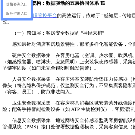
平台核心架构：数据驱动的五层协同体系 🏗️
价格咨询入口
服务咨询入口
AI 安全管理管控平台
的高效运行，依赖于 “感知层 - 传
改。
（一）感知层：客房安全数据的 “神经末梢”
感知层针对酒店客房场景特性，部署多样化智能设备，全
硬件安全数据采集：在客房电器（空调、热水壶、吹风机
（烟感报警器、喷淋头、应急照明）上安装状态传感器，采集
坠链牢固度（如门未完全锁闭时触发告警）。
人身安全数据采集：在客房浴室安装防滑垫压力传感器（检
像头（符合隐私保护规范，仅监测安全行为，不采集宾客隐私画
（宾客、员工），防范非法闯入。
卫生安全数据采集：在客房杯具消毒区域安装紫外线强度
险；配备手持智能检测设备（如 ATP 生物检测仪），客房
信息安全数据采集：通过网络安全传感器监测客房智能设备（
管理系统（PMS）接口处部署数据监测模块，采集客房信息（