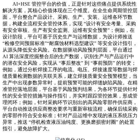
AI+HSE 管控平台的价值，正是针对这些痛点提供系统性
解决方案，其核心价值体现在三个维度。在全生命周期管控层
面，平台整合产品设计、采购、生产、安装、运维各环节数
据，构建全流程安全管控体系，实现 “设计有安全考量、采购
有安全审核、生产有安全监测、运维有安全预警”；例如，在
设计阶段，平台可基于历史生产与运维数据，为设计师推送
“检修空间预留标准”“耐腐蚀材料选型建议” 等安全设计指引，
从源头降低安全风险。在数据驱动风险预判层面，平台通过
AI 算法深度挖掘整合后的生产数据，识别生产与产品运行中
的潜在安全风险，实现从 “事后整改” 到 “事前预防” 的转变；
例如，通过分析焊接工序的电流、电压、焊接速度等数据与焊
缝质量检测数据的关联关系，建立焊接质量安全预警模型，当
生产中出现参数异常时，提前预警可能的焊缝缺陷风险。在精
准管控落地层面，平台基于风险预判结果，为各环节提供针对
性的安全管控措施与操作指引，并实时跟踪管控效果，形成管
理闭环；例如，针对采购环节识别出的高风险零部件供应商，
平台自动推送供应商整改要求与重新审核流程，确保后续采购
的零部件符合安全标准；针对产品运维中发现的液压系统压力
异常，推送 “停机检查液压油纯度、更换磨损密封圈” 的处置
指引，避免故障扩大。