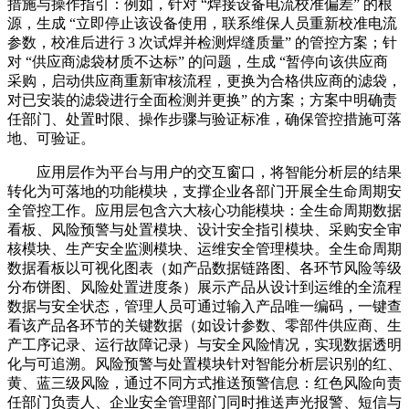
措施与操作指引：例如，针对 “焊接设备电流校准偏差” 的根
源，生成 “立即停止该设备使用，联系维保人员重新校准电流
参数，校准后进行 3 次试焊并检测焊缝质量” 的管控方案；针
对 “供应商滤袋材质不达标” 的问题，生成 “暂停向该供应商
采购，启动供应商重新审核流程，更换为合格供应商的滤袋，
对已安装的滤袋进行全面检测并更换” 的方案；方案中明确责
任部门、处置时限、操作步骤与验证标准，确保管控措施可落
地、可验证。
应用层作为平台与用户的交互窗口，将智能分析层的结果
转化为可落地的功能模块，支撑企业各部门开展全生命周期安
全管控工作。应用层包含六大核心功能模块：全生命周期数据
看板、风险预警与处置模块、设计安全指引模块、采购安全审
核模块、生产安全监测模块、运维安全管理模块。全生命周期
数据看板以可视化图表（如产品数据链路图、各环节风险等级
分布饼图、风险处置进度条）展示产品从设计到运维的全流程
数据与安全状态，管理人员可通过输入产品唯一编码，一键查
看该产品各环节的关键数据（如设计参数、零部件供应商、生
产工序记录、运行故障记录）与安全风险情况，实现数据透明
化与可追溯。风险预警与处置模块针对智能分析层识别的红、
黄、蓝三级风险，通过不同方式推送预警信息：红色风险向责
任部门负责人、企业安全管理部门同时推送声光报警、短信与