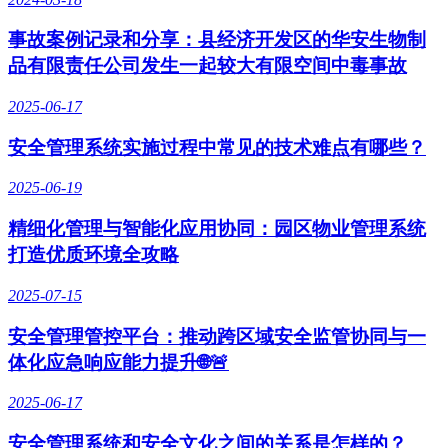
事故案例记录和分享：县经济开发区的华安生物制
品有限责任公司发生一起较大有限空间中毒事故
2025-06-17
安全管理系统实施过程中常见的技术难点有哪些？
2025-06-19
精细化管理与智能化应用协同：园区物业管理系统
打造优质环境全攻略
2025-07-15
安全管理管控平台：推动跨区域安全监管协同与一
体化应急响应能力提升🌐🚨
2025-06-17
安全管理系统和安全文化之间的关系是怎样的？