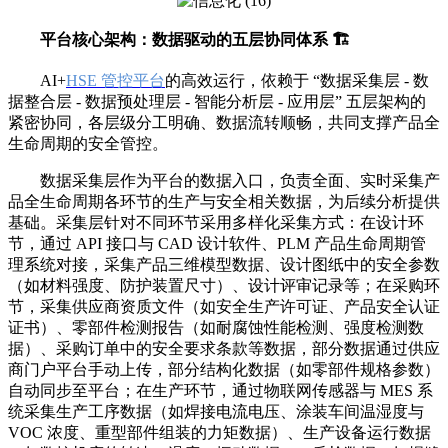
平台核心架构：数据驱动的五层协同体系 🏗️
AI+
HSE 管控平台
的高效运行，依赖于 “数据采集层 - 数
据整合层 - 数据预处理层 - 智能分析层 - 应用层” 五层架构的
紧密协同，各层级分工明确、数据流转顺畅，共同支撑产品全
生命周期的安全管控。
数据采集层作为平台的数据入口，负责全面、实时采集产
品全生命周期各环节的生产与安全相关数据，为后续分析提供
基础。采集层针对不同环节采用多样化采集方式：在设计环
节，通过 API 接口与 CAD 设计软件、PLM 产品生命周期管
理系统对接，采集产品三维模型数据、设计图纸中的安全参数
（如材料强度、防护装置尺寸）、设计评审记录等；在采购环
节，采集供应商资质文件（如安全生产许可证、产品安全认证
证书）、零部件检测报告（如耐腐蚀性能检测、强度检测数
据）、采购订单中的安全要求条款等数据，部分数据通过供应
商门户平台手动上传，部分结构化数据（如零部件规格参数）
自动同步至平台；在生产环节，通过物联网传感器与 MES 系
统采集生产工序数据（如焊接电流电压、涂装车间温湿度与
VOC 浓度、重型部件组装的力矩数据）、生产设备运行数据