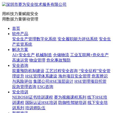
用科技力量赋能安全
用数据力量驱动管理
首页
软件产品
安全生产管理数字化系统
安全履职能力评估系统
安全生
产监管系统
解决方案
AI+安全生产
机械制造
仓储物流
工业互联网+危化生产
高速运营
物业管理
危化事故预防
安全咨询
双重预防机制建设
工艺过程安全咨询
“安全征程”安全管
理提升
HSE管理体系建设
海外项目安全管理
危害辨识
与风险评估
集团公司HSE顶层设计
HSE管理项目托管
应急管理咨询
ESG咨询
安全培训
NEBOSH证书培训课程
赛为视频课程系列
线下HSE培
训课程
国际认证HSE培训
防御性驾驶培训
线下安全培
训系列
培训师队伍