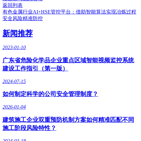
返回列表
有色金属行业AI+HSE管控平台：借助智能算法实现冶炼过程
安全风险精准防控
新闻推荐
2023-01-10
广东省危险化学品企业重点区域智能视频监控系统
建设工作指引（第一版）
2024-07-15
如何制定科学的公司安全管理制度？
2026-01-04
建筑施工企业双重预防机制方案如何精准匹配不同
施工阶段风险特性？
2024-03-18