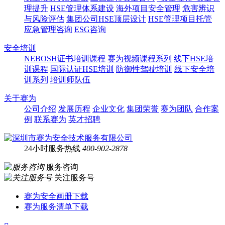
理提升
HSE管理体系建设
海外项目安全管理
危害辨识
与风险评估
集团公司HSE顶层设计
HSE管理项目托管
应急管理咨询
ESG咨询
安全培训
NEBOSH证书培训课程
赛为视频课程系列
线下HSE培
训课程
国际认证HSE培训
防御性驾驶培训
线下安全培
训系列
培训师队伍
关于赛为
公司介绍
发展历程
企业文化
集团荣誉
赛为团队
合作案
例
联系赛为
英才招聘
24小时服务热线
400-902-2878
服务咨询
关注服务号
赛为安全画册下载
赛为服务清单下载