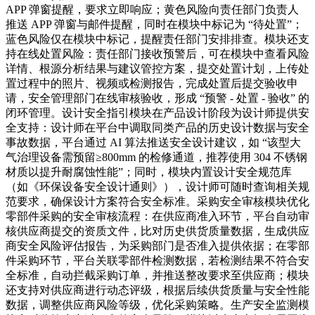
APP 弹窗提醒，要求立即响应；黄色风险向责任部门负责人
推送 APP 弹窗与邮件提醒，同时在模块中标记为 “待处置”；
蓝色风险仅在模块中标记，提醒责任部门安排排查。模块还支
持在线处置风险：责任部门接收预警后，可在模块中查看风险
详情、根源分析结果与建议管控方案，提交处置计划，上传处
置过程中的照片、视频或检测报告，完成处置后提交验收申
请，安全管理部门在线审核验收，形成 “预警 - 处置 - 验收” 的
闭环管理。设计安全指引模块在产品设计阶段为设计师提供安
全支持：设计师在平台中调取同类产品的历史设计数据与安全
事故数据，平台通过 AI 算法推送安全设计建议，如 “该型大
气治理设备需预留≥800mm 的检修通道，推荐使用 304 不锈钢
材质以提升耐腐蚀性能”；同时，模块内置设计安全规范库
（如《环保设备安全设计通则》），设计师可随时查询相关规
范要求，确保设计方案符合安全标准。采购安全审核模块优化
零部件采购的安全审核流程：在供应商准入环节，平台自动审
核供应商提交的资质文件，比对历史供货质量数据，生成供应
商安全风险评估报告，为采购部门是否准入提供依据；在零部
件采购环节，平台关联零部件检测数据，若检测结果不符合安
全标准，自动拦截采购订单，并推送整改要求至供应商；模块
还支持对供应商进行动态评级，根据后续供货质量与安全性能
数据，调整供应商风险等级，优化采购策略。生产安全监测模