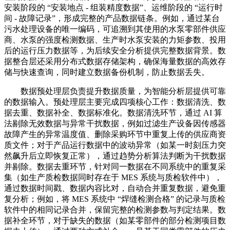
安装阶段的 “安装地点 - 组装精度数据”、运维阶段的 “运行时
间 - 故障记录”，形成完整的产品数据链条。例如，通过某台
污水处理设备的唯一编码，可追溯到其使用的水泵零部件供应
商、水泵的强度检测数据、生产时水泵安装的力矩参数、投用
后的运行压力数据等，为后续安全分析提供完整数据背景。数
据整合层还采用分布式数据存储架构，确保海量数据的高效存
储与快速查询，同时建立数据备份机制，防止数据丢失。
数据预处理层负责提升数据质量，为智能分析层提供可靠
的数据输入。预处理层主要完成四项核心工作：数据清洗、数
据去重、数据补全、数据标准化。数据清洗环节，通过 AI 算
法剔除无效数据与异常干扰数据，例如过滤生产设备因传感器
故障产生的异常温度值、删除采购环节中重复上传的供应商资
质文件；对于产品运行数据中的波动异常（如某一时刻压力突
然飙升后立即恢复正常），通过趋势分析算法判断为干扰数据
并剔除。数据去重环节，针对同一数据在不同系统中的重复采
集（如生产质检数据同时存在于 MES 系统与质检软件中），
通过数据时间戳、数据内容比对，自动合并重复数据，避免重
复分析；例如，将 MES 系统中 “焊缝检测合格” 的记录与质检
软件中的相同记录合并，保留完整的检测参数与判定结果。数
据补全环节，对于缺失的数据（如某零部件的部分检测项目数