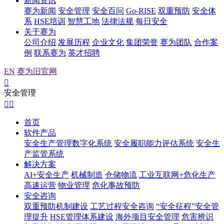
新闻资讯
赛为新闻
安全管理
安全百问
Go-RISE
双重预防
安全体
系
HSE培训
智慧工地
法律法规
每日安全
关于赛为
公司介绍
发展历程
企业文化
集团荣誉
赛为团队
合作案
例
联系赛为
英才招聘
EN
赛为旧官网

安全管理


首页
软件产品
安全生产管理数字化系统
安全履职能力评估系统
安全生
产监管系统
解决方案
AI+安全生产
机械制造
仓储物流
工业互联网+危化生产
高速运营
物业管理
危化事故预防
安全咨询
双重预防机制建设
工艺过程安全咨询
“安全征程”安全管
理提升
HSE管理体系建设
海外项目安全管理
危害辨识