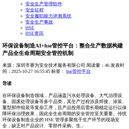
安全生产管理软件
安全征程
安全履职能力评测系统
安全生产事故
HSE
HSE资讯
环保设备制造AI+hse管控平台：整合生产数据构建
产品全生命周期安全管控机制
来源：深圳市赛为安全技术服务有限公司
阅读量：46
发表时
间：2025-10-27 16:55:45
标签：
hse管控平台
导读
在环保设备制造领域，产品涵盖污水处理设备、大气治理设
备、固废处理设备等多个品类，其生产过程涉及焊接、涂装、
重型部件组装等复杂工序，且产品投用后需长期稳定运行以保
障环保治理效果，因此全生命周期的安全管控至关重要。传统
环保设备制造企业的 HSE 管理多聚焦于生产环节的现场安
全，缺乏对产品设计、零部件采购、生...