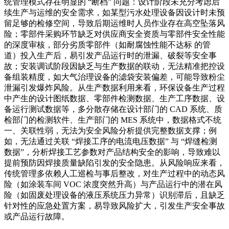
统管理模式存在明显的 “断档” 问题：设计阶段未充分考虑后
续生产与运维的安全需求，如某型污水处理设备因设计时未预
留足够的检修空间，导致后期运维时人员作业存在高空坠落风
险；零部件采购环节缺乏对供应商安全资质与零部件安全性能
的深度审核，部分劣质零部件（如耐腐蚀性能不达标 的管
道）投入生产后，易引发产品运行时的泄漏、破裂等安全事
故；安装调试阶段因缺乏与生产数据的联动，无法精准把控设
备组装精度，如大气治理设备的滤袋安装偏差，可能导致粉尘
泄漏引发爆炸风险。从生产数据利用来看，环保设备生产过程
中产生的设计图纸数据、零部件检测数据、生产工序数据、设
备运行测试数据等，多分散存储在设计部门的 CAD 系统、质
检部门的检测软件、生产部门的 MES 系统中，数据格式不统
一、关联性弱，无法为安全风险分析提供完整数据支撑；例
如，无法通过关联 “焊接工序的电流电压数据” 与 “焊缝检测
数据”，分析焊接工艺参数对产品结构安全的影响，导致难以
提前预防因焊接质量缺陷引发的安全隐患。从风险响应来看，
传统管理多依赖人工巡检与事后整改，对生产过程中的动态风
险（如涂装车间 VOC 浓度突然升高）与产品运行中的潜在风
险（如固废处理设备的液压系统压力异常）识别滞后，且缺乏
针对性的应急处置方案，易导致风险扩大，引发生产安全事故
或产品运行故障。