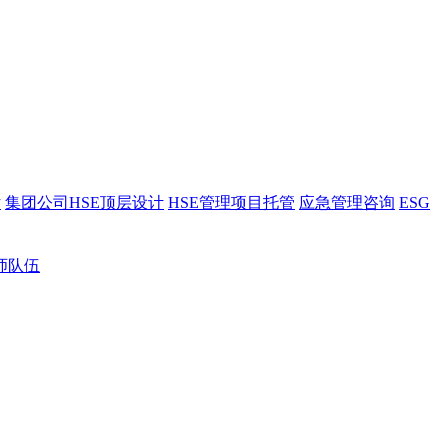
估
集团公司HSE顶层设计
HSE管理项目托管
应急管理咨询
ESG
师队伍