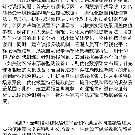
当出现误报或漏报情况时，系统会启动多维度优化措施。
针对误报问题，首先分析误报原因，若因数据干扰导致（如传
感器受环境粉尘影响产生虚假数据），则优化数据预处理算
法，增加抗干扰数据过滤模块，强化对干扰数据的识别与剔
除；若因算法阈值设置不合理导致，则根据实际场景调整阈值
参数，例如针对人员识别误报，细化人员特征提取算法，增加
对作业场景的上下文分析，减少因光线变化、物体遮挡导致的
误判；同时，建立误报反馈机制，管理人员可在可视化平台上
标记误报信息，系统自动记录误报场景与数据特征，用于AI
模型的迭代训练。针对漏报问题，若因数据采集不全面导致
（如关键区域未部署监测设备），则优化数据采集布局，补充
部署相应的采集设备；若因算法模型存在局限性导致（如未识
别到新型风险模式），则扩展算法训练数据集，纳入更多特殊
场景案例，优化模型特征提取能力，提升对复杂风险的识别覆
盖范围；此外，建立漏报复盘机制，对漏报事件进行深度分
析，总结风险识别盲区，针对性完善算法逻辑与数据采集方
案。
问题3：全时段可视化管理平台如何满足不同层级管理人
员的使用需求？在移动办公场景下，平台如何保障数据传输的