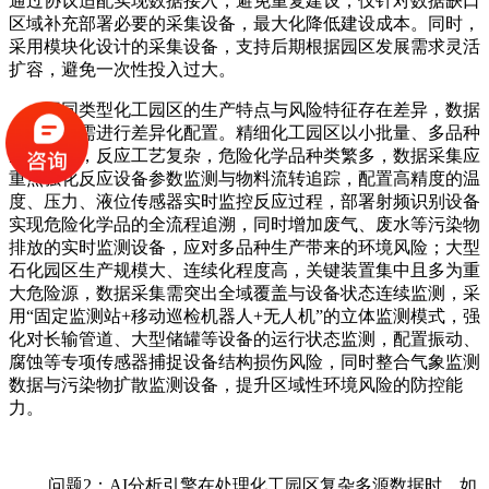
通过协议适配实现数据接入，避免重复建设；仅针对数据缺口
区域补充部署必要的采集设备，最大化降低建设成本。同时，
采用模块化设计的采集设备，支持后期根据园区发展需求灵活
扩容，避免一次性投入过大。
不同类型化工园区的生产特点与风险特征存在差异，数据
采集模块需进行差异化配置。精细化工园区以小批量、多品种
生产为主，反应工艺复杂，危险化学品种类繁多，数据采集应
重点强化反应设备参数监测与物料流转追踪，配置高精度的温
度、压力、液位传感器实时监控反应过程，部署射频识别设备
实现危险化学品的全流程追溯，同时增加废气、废水等污染物
排放的实时监测设备，应对多品种生产带来的环境风险；大型
石化园区生产规模大、连续化程度高，关键装置集中且多为重
大危险源，数据采集需突出全域覆盖与设备状态连续监测，采
用“固定监测站+移动巡检机器人+无人机”的立体监测模式，强
化对长输管道、大型储罐等设备的运行状态监测，配置振动、
腐蚀等专项传感器捕捉设备结构损伤风险，同时整合气象监测
数据与污染物扩散监测设备，提升区域性环境风险的防控能
力。
问题2：AI分析引擎在处理化工园区复杂多源数据时，如