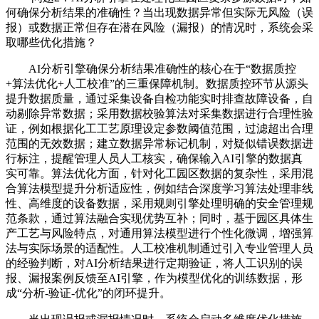
何确保分析结果的准确性？当出现数据异常但实际无风险（误
报）或数据正常但存在潜在风险（漏报）的情况时，系统会采
取哪些优化措施？
AI分析引擎确保分析结果准确性的核心在于“数据质控
+算法优化+人工校准”的三重保障机制。数据质控环节从源头
提升数据质量，通过采集设备自检功能实时排查故障设备，自
动剔除异常数据；采用数据校验算法对采集数据进行合理性验
证，例如根据化工工艺原理设定参数阈值范围，过滤超出合理
范围的无效数据；建立数据异常标记机制，对疑似错误数据进
行标注，提醒管理人员人工核实，确保输入AI引擎的数据真
实可靠。算法优化方面，针对化工园区数据的复杂性，采用混
合算法模型提升分析适应性，例如结合深度学习算法处理非线
性、高维度的设备数据，采用规则引擎处理明确的安全管理规
范条款，通过算法融合实现优势互补；同时，基于园区具体生
产工艺与风险特点，对通用算法模型进行个性化微调，增强算
法与实际场景的适配性。人工校准机制通过引入专业管理人员
的经验判断，对AI分析结果进行定期验证，将人工识别的误
报、漏报案例反馈至AI引擎，作为模型优化的训练数据，形
成“分析-验证-优化”的闭环提升。