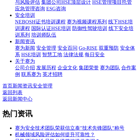
与风险评估
集团公司HSE顶层设计
HSE管理项目托管
应急管理咨询
ESG咨询
安全培训
NEBOSH证书培训课程
赛为视频课程系列
线下HSE培
训课程
国际认证HSE培训
防御性驾驶培训
线下安全培
训系列
培训师队伍
新闻资讯
赛为新闻
安全管理
安全百问
Go-RISE
双重预防
安全体
系
HSE培训
智慧工地
法律法规
每日安全
关于赛为
公司介绍
发展历程
企业文化
集团荣誉
赛为团队
合作案
例
联系赛为
英才招聘
首页
新闻资讯
安全管理
返回列表
返回新闻中心
热门资讯
赛为安全技术团队荣获信立泰"技术先锋团队"称号
机械领域风险评估如何提升可靠性？