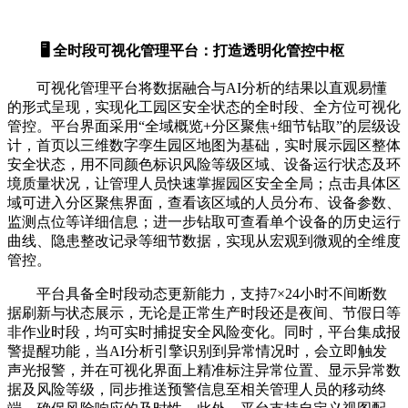
🖥️ 全时段可视化管理平台：打造透明化管控中枢
可视化管理平台将数据融合与AI分析的结果以直观易懂
的形式呈现，实现化工园区安全状态的全时段、全方位可视化
管控。平台界面采用“全域概览+分区聚焦+细节钻取”的层级设
计，首页以三维数字孪生园区地图为基础，实时展示园区整体
安全状态，用不同颜色标识风险等级区域、设备运行状态及环
境质量状况，让管理人员快速掌握园区安全全局；点击具体区
域可进入分区聚焦界面，查看该区域的人员分布、设备参数、
监测点位等详细信息；进一步钻取可查看单个设备的历史运行
曲线、隐患整改记录等细节数据，实现从宏观到微观的全维度
管控。
平台具备全时段动态更新能力，支持7×24小时不间断数
据刷新与状态展示，无论是正常生产时段还是夜间、节假日等
非作业时段，均可实时捕捉安全风险变化。同时，平台集成报
警提醒功能，当AI分析引擎识别到异常情况时，会立即触发
声光报警，并在可视化界面上精准标注异常位置、显示异常数
据及风险等级，同步推送预警信息至相关管理人员的移动终