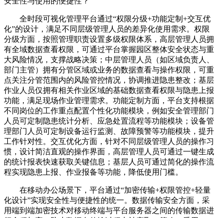
安全性与使用的便捷性？
全时段可视化管理平台通过“权限分级+功能定制+交互优
化”的设计，满足不同层级管理人员的差异化使用需求。权限
分级方面，按照管理职责设置多级权限体系，高层管理人员拥
有全域数据查看权限，可通过平台掌握园区整体安全状态与重
大风险情况，支撑战略决策；中层管理人员（如区域负责人、
部门主管）拥有分管区域或业务的数据查看与操作权限，可重
点关注分管范围内的风险管控情况，协调推进隐患整改；基层
作业人员仅拥有相关作业区域的基础数据查看权限与隐患上报
功能，满足现场作业管理需求。功能定制方面，平台支持根据
不同岗位的工作重点配置个性化功能模块，例如安全管理部门
人员可定制隐患统计分析、应急处置流程等功能模块；设备管
理部门人员可定制设备运行监测、故障预警等功能模块，提升
工作针对性。交互优化方面，针对不同层级管理人员的操作习
惯，设计简洁直观的操作界面，高层管理人员可通过一键生成
的统计报表快速获取关键信息；基层人员可通过简化的操作流
程实现隐患上报、作业报备等功能，降低使用门槛。
在移动办公场景下，平台通过“加密传输+权限管控+轻量
化设计”实现安全性与便捷性的统一。数据传输安全方面，采
用端到端加密技术对移动终端与平台服务器之间的传输数据进