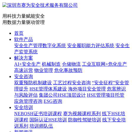
用科技力量赋能安全
用数据力量驱动管理
首页
软件产品
安全生产管理数字化系统
安全履职能力评估系统
安全生
产监管系统
解决方案
AI+安全生产
机械制造
仓储物流
工业互联网+危化生产
高速运营
物业管理
危化事故预防
安全咨询
双重预防机制建设
工艺过程安全咨询
“安全征程”安全管
理提升
HSE管理体系建设
海外项目安全管理
危害辨识
与风险评估
集团公司HSE顶层设计
HSE管理项目托管
应急管理咨询
ESG咨询
安全培训
NEBOSH证书培训课程
赛为视频课程系列
线下HSE培
训课程
国际认证HSE培训
防御性驾驶培训
线下安全培
训系列
培训师队伍