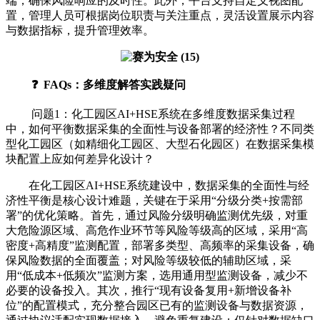
端，确保风险响应的及时性。此外，平台支持自定义视图配
置，管理人员可根据岗位职责与关注重点，灵活设置展示内容
与数据指标，提升管理效率。
❓ FAQs：多维度解答实践疑问
问题1：化工园区AI+HSE系统在多维度数据采集过程
中，如何平衡数据采集的全面性与设备部署的经济性？不同类
型化工园区（如精细化工园区、大型石化园区）在数据采集模
块配置上应如何差异化设计？
在化工园区AI+HSE系统建设中，数据采集的全面性与经
济性平衡是核心设计难题，关键在于采用“分级分类+按需部
署”的优化策略。首先，通过风险分级明确监测优先级，对重
大危险源区域、高危作业环节等风险等级高的区域，采用“高
密度+高精度”监测配置，部署多类型、高频率的采集设备，确
保风险数据的全面覆盖；对风险等级较低的辅助区域，采
用“低成本+低频次”监测方案，选用通用型监测设备，减少不
必要的设备投入。其次，推行“现有设备复用+新增设备补
位”的配置模式，充分整合园区已有的监测设备与数据资源，