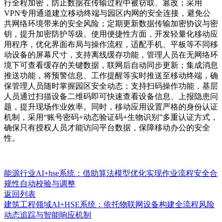
行全程加密，防止数据在传输过程中被窃取、篡改；采用
VPN专用通道建立移动终端与园区内网的安全连接，避免公
共网络环境带来的安全风险；定期更新数据传输加密协议与密
钥，提升加密防护等级。使用便捷性方面，开发轻量化移动应
用程序，优化界面布局与操作流程，适配手机、平板等不同移
动设备的屏幕尺寸，支持离线缓存功能，管理人员在无网络环
境下可查看缓存的关键数据，联网后自动同步更新；集成消息
推送功能，将预警信息、工作提醒等实时推送至移动终端，确
保管理人员随时掌握园区安全动态；支持扫码操作功能，基层
人员通过扫描设备二维码即可快速查看设备信息、上报隐患问
题，提升现场作业效率。同时，移动应用设置严格的身份认证
机制，采用“账号密码+动态验证码+生物识别”多重认证方式，
确保只有授权人员才能访问平台数据，保障移动办公的安全
性。
能源行业AI+hse系统：借助算法模型优化实现作业流程安全合
规性自动校验与调整
返回列表
建筑工程领域AI+HSE系统：依托物联网设备构建全流程风险
动态追踪与智能响应机制