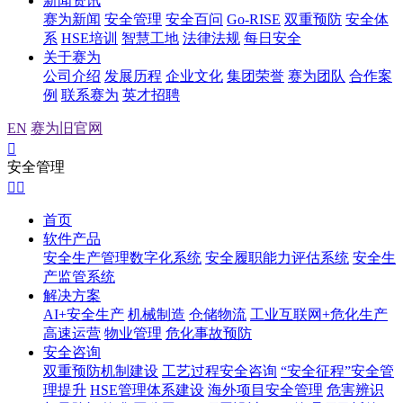
新闻资讯
赛为新闻
安全管理
安全百问
Go-RISE
双重预防
安全体
系
HSE培训
智慧工地
法律法规
每日安全
关于赛为
公司介绍
发展历程
企业文化
集团荣誉
赛为团队
合作案
例
联系赛为
英才招聘
EN
赛为旧官网

安全管理


首页
软件产品
安全生产管理数字化系统
安全履职能力评估系统
安全生
产监管系统
解决方案
AI+安全生产
机械制造
仓储物流
工业互联网+危化生产
高速运营
物业管理
危化事故预防
安全咨询
双重预防机制建设
工艺过程安全咨询
“安全征程”安全管
理提升
HSE管理体系建设
海外项目安全管理
危害辨识