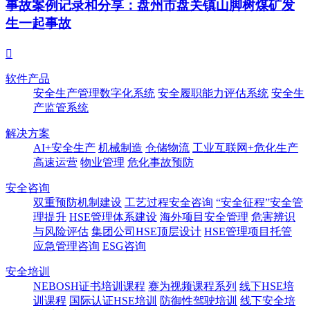
事故案例记录和分享：盘州市盘关镇山脚树煤矿发
生一起事故

软件产品
安全生产管理数字化系统
安全履职能力评估系统
安全生
产监管系统
解决方案
AI+安全生产
机械制造
仓储物流
工业互联网+危化生产
高速运营
物业管理
危化事故预防
安全咨询
双重预防机制建设
工艺过程安全咨询
“安全征程”安全管
理提升
HSE管理体系建设
海外项目安全管理
危害辨识
与风险评估
集团公司HSE顶层设计
HSE管理项目托管
应急管理咨询
ESG咨询
安全培训
NEBOSH证书培训课程
赛为视频课程系列
线下HSE培
训课程
国际认证HSE培训
防御性驾驶培训
线下安全培