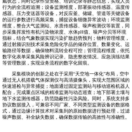
戴状态，同时记录作业资格、培训记录等静态信息，实现人员
行为的全流程追溯；设备监测维度，部署振动传感器、温度传
感器、压力变送器等设备，对反应釜、储罐、管道等关键设备
的运行参数进行高频采集，捕捉设备细微异常波动；环境监测
维度，整合大气监测站、水质传感器、噪声检测仪等装置，同
步采集挥发性有机污染物浓度、水体pH值、噪声分贝等环境
指标，结合气象数据实现污染扩散趋势预判；物料管理维度，
通过射频识别技术采集危险化学品的储存位置、数量变化、运
输路径等数据，确保物料流转全程可控；管理流程维度，依托
数字化表单采集风险辨识记录、隐患整改情况、应急演练结果
等管理数据，实现业务流程的数字化留痕。
采集模块的创新之处在于采用“天空地一体化”布局，空中
通过无人机搭载气体探测仪与高清摄像头，实现大范围区域的
快速巡检与异常捕捉；地面通过固定监测站与移动巡检机器人
配合，完成重点区域的精准监测与动态巡查；地下部署土壤与
地下水监测传感器，防范隐蔽性污染风险。同时，系统支持多
协议数据接入，可兼容不同厂家、不同类型监测设备的数据格
式，通过边缘计算技术对采集到的原始数据进行预处理，过滤
噪声数据、补全缺失数据，确保数据传输的高效性与准确性。