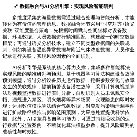
🔗 数据融合与AI分析引擎：实现风险智能研判
多维度采集的海量数据需通过融合处理与智能分析，才能
转化为有价值的管理信息。数据融合环节采用“时空对齐+语义
关联”双维度整合策略，先根据时间戳与空间坐标对设备数
据、环境数据、人员数据进行精准匹配，构建统一的时空数据
框架；再通过语义分析技术，建立不同类型数据间的关联规
则，例如将设备温度异常数据与附近气体浓度数据、人员作业
记录进行关联，实现风险因素的全面识别。
AI分析引擎是系统的核心算力支撑，集成多种智能算法
实现风险的精准研判与预测。基于机器学习算法构建设备故障
预测模型，通过分析设备历史运行数据，挖掘参数变化与故障
发生的关联规律，提前预警设备潜在故障；采用计算机视觉算
法对视频监控数据进行实时分析，自动识别人员未佩戴安全
帽、违规进入禁区、明火烟雾等异常场景，实现隐患的即时发
现；运用数值模拟算法结合气象数据，对突发污染物泄漏事件
进行扩散路径模拟与影响范围预测，为应急处置提供科学依
据。此外，AI引擎具备自学习能力，可通过持续吸收新的运
行数据与处置案例，不断优化算法模型参数，提升风险研判的
准确性与时效性。