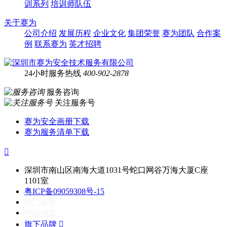
训系列
培训师队伍
关于赛为
公司介绍
发展历程
企业文化
集团荣誉
赛为团队
合作案
例
联系赛为
英才招聘
24小时服务热线
400-902-2878
服务咨询
关注服务号
赛为安全画册下载
赛为服务清单下载

深圳市南山区南海大道1031号蛇口网谷万海大厦C座
1101室
粤ICP备09059308号-15
热门标签
网站地图
旗下品牌
