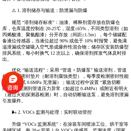
⚠️ 1. 溶剂储存与输送：防泄漏与防爆
规范 “溶剂储存标准”：油漆、稀释剂需存放在防爆仓
库，仓库温度控制在 20-25℃，湿度≤65%，不同类型溶剂（如
丙烯酸漆、聚氨酯漆）分开存放（间距≥1.5m），每个储罐配
备液位传感器，当液位超过 90% 或低于 10% 时报警，避免满
溢泄漏或空罐吸入空气形成爆炸性混合物；储存区安装防爆型
排风系统，每小时换气 12 次以上，确保溶剂挥发气体及时排
出。
优化 “输送流程”：采用 “管道 + 防爆泵” 输送溶剂，管道
接口使用密封垫片（耐溶剂腐蚀类型），每季度检测密封性能
（压力测试 0.6MPa 无泄漏）；输送过程中设置 “紧急切断
阀”，当检测到管道压力异常（如超过 0.4MPa）或附近有明火
（通过火焰探测器检测）时，自动切断输送泵，避免溶剂泄漏
引发爆炸。
🌬️ 2. VOCs 监测与处理：实时联动管控
升级 “VOCs 监测系统”：在涂装车间喷涂工位、烘干室等
关键区域，每 20㎡安装 1 台 VOCs 传感器，监测浓度（国家