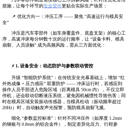
措施，让每个环节的
安全管控
更贴合实际生产场景：
📌 优化方向一：冲压工序 —— 聚焦 “高速运行与模具安
全”
冲压是汽车零部件（如车身覆盖件、底盘支架）的核心工
序，高速冲床每分钟数十次的运行频率，让 “设备卡料、模具
崩裂、人员误触” 成为高频风险，需从三方面优化：
⚡ 1. 设备安全：动态防护与参数联动管控
升级 “智能防护系统”：在传统安全光幕基础上，增加 “红
外热成像 + 压力感应” 双重防护 —— 冲床运行时，若感应到
操作人员手部进入危险区域（距离模具 50cm 内），不仅立即
停机，还会联动切断液压系统，避免因机械惯性导致伤害；同
时在模具区域安装振动传感器，当模具松动（振动频率超过
20Hz）时，自动触发声光报警，预防模具崩裂飞溅。
细化 “参数监控标准”：针对不同冲压件（如厚度 1.2mm
的钢板与 0.8mm 的铝合金件），制定差异化压力、行程参