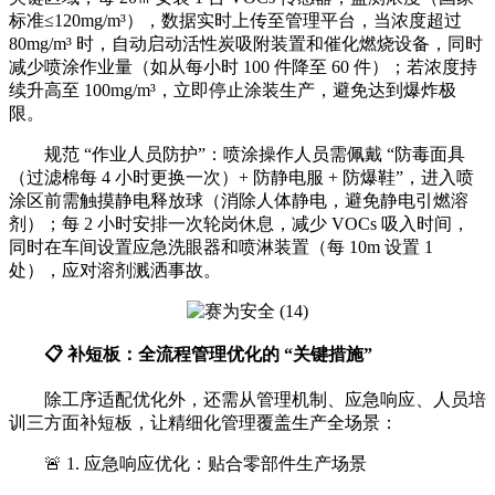
标准≤120mg/m³），数据实时上传至管理平台，当浓度超过
80mg/m³ 时，自动启动活性炭吸附装置和催化燃烧设备，同时
减少喷涂作业量（如从每小时 100 件降至 60 件）；若浓度持
续升高至 100mg/m³，立即停止涂装生产，避免达到爆炸极
限。
规范 “作业人员防护”：喷涂操作人员需佩戴 “防毒面具
（过滤棉每 4 小时更换一次）+ 防静电服 + 防爆鞋”，进入喷
涂区前需触摸静电释放球（消除人体静电，避免静电引燃溶
剂）；每 2 小时安排一次轮岗休息，减少 VOCs 吸入时间，
同时在车间设置应急洗眼器和喷淋装置（每 10m 设置 1
处），应对溶剂溅洒事故。
📋 补短板：全流程管理优化的 “关键措施”
除工序适配优化外，还需从管理机制、应急响应、人员培
训三方面补短板，让精细化管理覆盖生产全场景：
🚨 1. 应急响应优化：贴合零部件生产场景