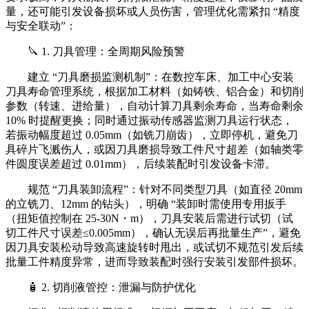
量，还可能引发设备损坏或人员伤害，管理优化需紧扣 “精度
与安全联动”：
🔪 1. 刀具管理：全周期风险预警
建立 “刀具磨损监测机制”：在数控车床、加工中心安装
刀具寿命管理系统，根据加工材料（如铸铁、铝合金）和切削
参数（转速、进给量），自动计算刀具剩余寿命，当寿命剩余
10% 时提醒更换；同时通过振动传感器监测刀具运行状态，
若振动幅度超过 0.05mm（如铣刀崩齿），立即停机，避免刀
具碎片飞溅伤人，或因刀具磨损导致工件尺寸超差（如轴类零
件圆度误差超过 0.01mm），后续装配时引发设备卡滞。
规范 “刀具装卸流程”：针对不同类型刀具（如直径 20mm
的立铣刀、12mm 的钻头），明确 “装卸时需使用专用扳手
（扭矩值控制在 25-30N・m），刀具安装后需进行试切（试
切工件尺寸误差≤0.005mm），确认无误后再批量生产”，避免
因刀具安装松动导致高速旋转时甩出，或试切不规范引发后续
批量工件精度异常，进而导致装配时强行安装引发部件损坏。
🧴 2. 切削液管控：泄漏与防护优化