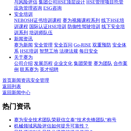
与风险评估
集团公司HSE顶层设计
HSE管理项目托管
应急管理咨询
ESG咨询
安全培训
NEBOSH证书培训课程
赛为视频课程系列
线下HSE培
训课程
国际认证HSE培训
防御性驾驶培训
线下安全培
训系列
培训师队伍
新闻资讯
赛为新闻
安全管理
安全百问
Go-RISE
双重预防
安全体
系
HSE培训
智慧工地
法律法规
每日安全
关于赛为
公司介绍
发展历程
企业文化
集团荣誉
赛为团队
合作案
例
联系赛为
英才招聘
首页
新闻资讯
安全管理
返回列表
返回新闻中心
热门资讯
赛为安全技术团队荣获信立泰"技术先锋团队"称号
机械领域风险评估如何提升可靠性？