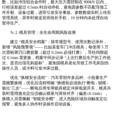
数，比如冲压铝合金件时，最大压力需控制在 800kN 以内，
行程误差超过 0.5mm 时自动停机，避免因参数不匹配导致工
件开裂、设备过载，进而引发安全事故。参数数据实时上传至
管理系统，异常时推送至班组长手机，10 分钟内未处理自动
暂停生产。
🔩 2. 模具管理：全生命周期风险追溯
建立 “模具安全档案”：除常规型号、使用次数记录外，
新增 “风险预警项”—— 比如某套车门冲压模具，每使用 5 万
次需检测刃口磨损量（超过 0.2mm 必须打磨），导柱间隙超
过 0.1mm 需更换，档案中同步记录 “上次打磨后生产的工件批
次、是否出现毛刺超标”，避免因模具老化导致工件毛刺划伤
操作人员，或卡料引发冲床过载。
优化 “换模安全流程”：汽车零部件多品种、小批量生产
需频繁换模，优化后流程明确 “换模前必须执行‘断电 - 锁模 -
验位’三步”—— 断电后用专用锁具锁定冲床电源开关，模具吊
装时需用激光定位仪确认模座与滑块对齐（偏差≤0.1mm），
换模人员需佩戴 “智能安全帽”，进入危险区域自动触发定位
报警，避免多人协作时误操作启动设备。