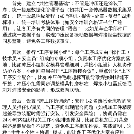
首先，建立 “共性管理基础”：不管是冲压还是涂装工
序，统一搭建数据化管理平台（如共用一套传感器数据采集系
统）、统一应急响应流程（如 “停机 - 报告 - 处置 - 复盘” 四步
标准）、统一培训考核体系（如安全培训合格证书全厂通
用），让各工序有共同的管理 “语言”，比如某车企零部件厂
通过统一数据平台，实现冲压设备振动数据与焊接烟尘数据的
同步监测，避免各工序数据孤立。
其次，推行 “工序专属小组”：每个工序成立由 “操作工 +
技术员 + 安全员” 组成的专项小组，负责本工序优化方案的落
地，比如冲压小组制定模具管理细则，焊接小组设计人机协作
防护方案，小组间每周召开 “工序衔接会议”，重点讨论 “上下
工序安全配合”，比如冲压件毛刺超标可能导致焊接时焊缝不
平整，冲压小组需同步调整模具打磨标准，焊接小组需反馈毛
刺对焊接安全的影响，形成双向联动。
最后，设置 “跨工序协调岗”：安排 1-2 名熟悉全流程的管
理人员担任协调员，当工序间出现配合问题（如机加工件精度
超差导致装配时需强行安装，引发安全风险），协调员需在
24 小时内组织相关工序小组排查原因，比如是机加工刀具磨
损还是装配操作不规范，避免各工序相互推诿。实践证明，这
种 “共性 + 个性 + 协调” 模式，能让多工序优化方案有序推