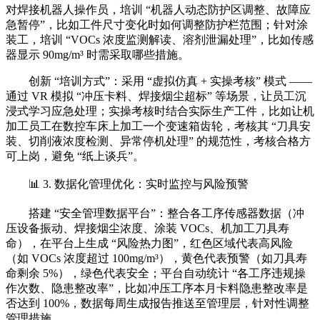
对焊接机器人操作员，培训 “机器人动态防护区调整、故障应
急暂停”，比如工件尺寸变化时如何调整防护栏范围；针对涂
装工，培训 “VOCs 浓度监测解读、溶剂泄漏处理”，比如传感
器显示 90mg/m³ 时需采取哪些措施。
创新 “培训方式”：采用 “虚拟仿真 + 实操考核” 模式 ——
通过 VR 模拟 “冲压卡料、焊接烟尘超标” 等场景，让员工沉
浸式学习应急处理；实操考核时结合实际生产工件，比如让机
加工员工在数控车床上加工一个变速箱齿轮，考核其 “刀具安
装、切削液浓度检测、异常停机处理” 的规范性，考核合格方
可上岗，避免 “纸上谈兵”。
📊 3. 数据化管理优化：实时监控与风险预警
搭建 “安全管理数据平台”：整合各工序传感器数据（冲
压设备振动、焊接烟尘浓度、涂装 VOCs、机加工刀具寿
命），在平台上生成 “风险热力图”，红色区域代表高风险
（如 VOCs 浓度超过 100mg/m³），黄色代表预警（如刀具寿
命剩余 5%），绿色代表安全；平台自动统计 “各工序违规操
作次数、隐患整改率”，比如冲压工序本月卡料隐患整改率是
否达到 100%，数据每周生成报告推送至管理层，针对性调整
管理措施。