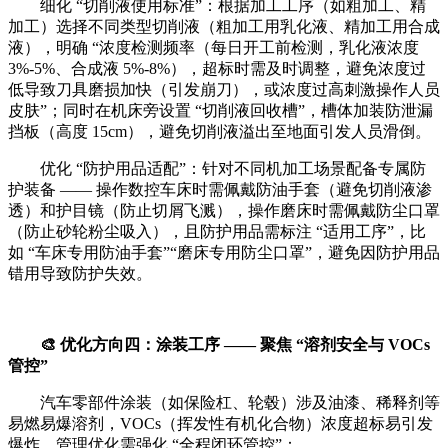
细化 “切削液使用标准”：根据加工工序（如粗加工、精
加工）选择不同类型切削液（粗加工用乳化液、精加工用合成
液），明确 “浓度检测频率（每日开工前检测，乳化液浓度
3%-5%、合成液 5%-8%），超标时需及时调整，避免浓度过
低导致刀具磨损加快（引发崩刀），或浓度过高刺激操作人员
皮肤”；同时在机床旁设置 “切削液回收槽”，槽体加装防泄漏
挡板（高度 15cm），避免切削液溢出至地面引发人员滑倒。
优化 “防护用品适配”：针对不同机加工场景配备专属防
护装备 —— 操作数控车床时需佩戴防油手套（避免切削液渗
透）和护目镜（防止切屑飞溅），操作磨床时需佩戴防尘口罩
（防止砂轮粉尘吸入），且防护用品需标注 “适用工序”，比
如 “车床专用防油手套”“磨床专用防尘口罩”，避免因防护用品
错用导致防护失效。
🎨 优化方向四：涂装工序 —— 聚焦 “溶剂安全与 VOCs
管控”
汽车零部件涂装（如保险杠、轮毂）涉及油漆、稀释剂等
易燃易爆溶剂，VOCs（挥发性有机化合物）浓度超标易引发
爆炸，管理优化需强化 “全程闭环管控”：