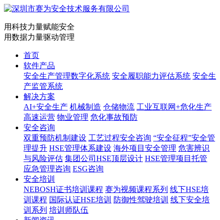
用科技力量赋能安全
用数据力量驱动管理
首页
软件产品
安全生产管理数字化系统
安全履职能力评估系统
安全生
产监管系统
解决方案
AI+安全生产
机械制造
仓储物流
工业互联网+危化生产
高速运营
物业管理
危化事故预防
安全咨询
双重预防机制建设
工艺过程安全咨询
“安全征程”安全管
理提升
HSE管理体系建设
海外项目安全管理
危害辨识
与风险评估
集团公司HSE顶层设计
HSE管理项目托管
应急管理咨询
ESG咨询
安全培训
NEBOSH证书培训课程
赛为视频课程系列
线下HSE培
训课程
国际认证HSE培训
防御性驾驶培训
线下安全培
训系列
培训师队伍