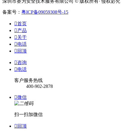
深圳市赛为安全技术服务有限公司 © 版权所有· 侵权必究
备案号：
粤ICP备09059308号-15

首页

产品

关于

电话

回顶

咨询

电话
客户服务热线
400-902-2878

微信
扫一扫加微信

回顶