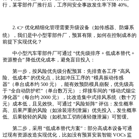
行，某零部件厂推行后，工序间安全事故发生率下降 40%。
2. 👉 优化精细化管理需要升级设备（如传感器、防爆系
统），我们是中小型零部件厂，预算有限，如何在控制成本的
前提下实现优化？
中小型汽车零部件厂可通过 “优先级排序 + 低成本替代 +
资源整合” 降低优化成本，避免盲目投入：
第一步，按风险优先级分配预算：先排查各工序 “高风
险、低成本” 的优化点，比如冲压工序的 “模具振动传感
器”（单台成本约 500 元），能有效预防模具崩裂，优先级高
于 “全自动防护栏”（单台数万元）；焊接车间的 “移动式烟尘
净化器”（每台约 2000 元），比改造集中式排风系统（数十万
元）成本低，且见效快。可通过 “风险矩阵” 评估：发生概率
高、后果严重的风险（如涂装溶剂泄漏）优先投入，发生概率
低、后果较轻的风险（如机加工切削液轻微泄漏）可暂缓。
第二步，采用 “低成本替代方案”：部分高成本设备可通
过现有资源改造实现优化，比如没有预算安装智能 VOCs 监