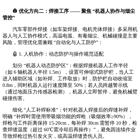
👷 优化方向二：焊接工序 —— 聚焦 “机器人协作与烟尘
管控”
汽车零部件焊接（如车架焊接、电机壳体焊接）多采用机
器人与人工协作模式，高温电弧、有毒烟尘、机械碰撞是主要
风险，管理优化需兼顾 “自动化与人工防护”：
🤖 1. 人机协作：动态防护与操作规范适配
划分 “机器人动态防护区”：根据焊接机器人工作半径
（如 6 轴机器人半径 1.5m），设置可伸缩式防护栏，当人工
进入辅助区域（如补焊、工件取放）时，防护栏自动收缩至
0.8m，同时机器人运行速度降至 50%；若人员跨越警示线
（通过地面压力传感器检测），机器人立即暂停，避免机械臂
碰撞伤害。
细化 “人工补焊标准”：针对机器人焊接后的焊缝补焊，
明确 “补焊时需使用带吸烟功能的焊枪（吸烟效率≥90%），
焊枪与工件距离保持 15-20cm，每补焊 30cm 需暂停 10 秒，检
查焊缝温度（超过 60℃需冷却后再操作）”，避免因连续作业
导致焊枪过热引发火灾，或高温焊缝烫伤人员。