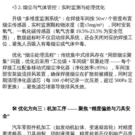
💨 2. 烟尘与气体管控：实时监测与处理优化
升级 “多维度监测系统”：在焊接车间按 50㎡/ 个密度布置
烟尘传感器，实时监测颗粒物浓度（需≤5mg/m³），同时安装
氧气、一氧化碳传感器（氧气含量 19.5%-23.5% 为安全范
围），数据超标时不仅启动排风系统，还会关闭对应的焊接工
位，避免人员吸入有毒烟尘或气体中毒。
优化 “烟尘处理流程”：传统集中式排风存在 “局部烟尘聚
集” 问题，优化后采用 “工位级 + 车间级” 双重处理 —— 每个
焊接工位配备移动式烟尘净化器（净化效率≥95%），车间顶
部安装旋流排风装置，确保焊接烟尘在扩散前被捕捉，同时定
期清理净化器滤芯（每 100 小时记录一次压差，超过 500Pa 立
即更换），避免滤芯堵塞导致排风失效。
🛠️ 优化方向三：机加工序 —— 聚焦 “精度偏差与刀具安
全”
汽车零部件机加工（如发动机缸体、变速箱齿轮）对精度
要求极高，刀具崩裂、切削液泄漏、精度超差不仅影响产品质