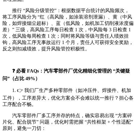
推行 “风险分级管控”：根据数据平台统计的风险频次，
将工序风险分为 “红（高风险，如涂装溶剂泄漏）、黄（中风
险，如焊接烟尘超标）、蓝（低风险，如机加工切削液浓度偏
差）” 三级，高风险工序每日检查 1 次，中风险每 3 日检查 1
次，低风险每周检查 1 次；同时将风险等级与责任人绩效挂
钩，高风险工序无事故运行 1 个月，责任人可获得安全奖励，
反之则扣减绩效，提升风险管控积极性。
❓ 必看 FAQs：汽车零部件厂优化精细化管理的 “关键疑
问”（占比 49%）
1. 👉 我们厂生产多种零部件（如冲压件、焊接件、机加
工件），工序差异大，优化方案会不会难以统一推行？担心各
工序配合不畅。
汽车零部件厂多工序并存的特点，确实容易出现 “方案碎
片化、配合脱节” 问题，优化时需把握 “共性框架 + 个性适配”
原则，避免一刀切：