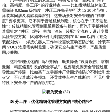
拍、高精度、多工序” 的行业特点 —— 比如发动机缸体加工
需保证 0.02mm 级精度，冲压工序每分钟可达 15-20 次节拍，
涂装车间涉及易燃易爆溶剂，这些场景对安全管理的 “精准
度” 要求更高。它不同于普通机械制造，核心在于 “工序适配
性”：传统精细化管理侧重通用设备与操作，而汽车零部件制
造需针对 “冲压 - 焊接 - 机加 - 涂装 - 装配” 全流程，设计专属
风险管控方案，比如冲压件毛刺需控制在 0.1mm 以内（避免
装配划伤），焊接机器人工作半径需设置动态防护区，涂装车
间 VOCs 浓度需实时监测，确保安全与生产效率、产品质量
同步兼顾。
这种管理优化的目标很明确：既要降低 “设备误伤、溶剂
泄漏、精度偏差引发的安全事故”，也要避免因安全管控过度
导致生产停滞，比如某车企零部件厂曾因焊接防护不到位引发
火灾，不仅造成设备损坏，还导致整车生产线断供，可见行业
特性下安全与生产的深度绑定。
🛠️ 分工序：优化精细化管理方案的 “核心路径”
汽车零部件制造需按核心工序拆解风险，针对性优化管理