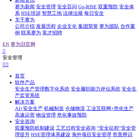
新闻资讯
赛为新闻
安全管理
安全百问
Go-RISE
双重预防
安全体
系
HSE培训
智慧工地
法律法规
每日安全
关于赛为
公司介绍
发展历程
企业文化
集团荣誉
赛为团队
合作案
例
联系赛为
英才招聘
EN
赛为旧官网

安全管理


首页
软件产品
安全生产管理数字化系统
安全履职能力评估系统
安全生
产监管系统
解决方案
AI+安全生产
机械制造
仓储物流
工业互联网+危化生产
高速运营
物业管理
危化事故预防
安全咨询
双重预防机制建设
工艺过程安全咨询
“安全征程”安全管
理提升
HSE管理体系建设
海外项目安全管理
危害辨识