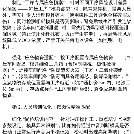
制定 “工序专属应急预案”：针对不同工序风险设计差异
化预案 —— 冲压工序 “模具崩裂” 时，除常规停机、撤离人员
外，需安排专人清理模具碎片（使用磁性工具避免金属碎屑划
伤），同时检测相邻模具是否受影响，避免后续生产引发连锁
故障；涂装车间 “溶剂泄漏” 时，需先用防爆型吸附棉覆盖泄
漏区域（禁止使用化纤抹布，防止产生静电），再启动排风系
统降低 VOCs 浓度，严禁开关任何电器设备（如照明、电
机）。
强化 “应急物资适配”：按工序配置专属应急物资 —— 冲
压车间配备 “模具维修工具箱（含铜制撬棍、磁性捡拾
器）”，焊接车间配备 “防爆型灭火器（干粉 + 二氧化碳组
合）”，涂装车间配备 “防毒面具备用滤芯、防爆吸附棉”，且
应急物资存放位置需与工序就近（如冲压机旁 3m 内、喷涂工
位 5m 内），存放点标注 “工序专属” 标识，避免应急时拿错
物资。
📚 2. 人员培训优化：按岗位精准匹配
细化 “岗位培训内容”：针对冲压操作工，重点培训 “冲床
参数设定、模具异常识别”，比如如何通过声音判断模具是否
松动（正常运行声音为平稳低频，松动时出现高频异响）；针