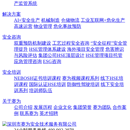
产监管系统
解决方案
AI+安全生产
机械制造
仓储物流
工业互联网+危化生产
高速运营
物业管理
危化事故预防
安全咨询
双重预防机制建设
工艺过程安全咨询
“安全征程”安全管
理提升
HSE管理体系建设
海外项目安全管理
危害辨识
与风险评估
集团公司HSE顶层设计
HSE管理项目托管
应急管理咨询
ESG咨询
安全培训
NEBOSH证书培训课程
赛为视频课程系列
线下HSE培
训课程
国际认证HSE培训
防御性驾驶培训
线下安全培
训系列
培训师队伍
关于赛为
公司介绍
发展历程
企业文化
集团荣誉
赛为团队
合作案
例
联系赛为
英才招聘