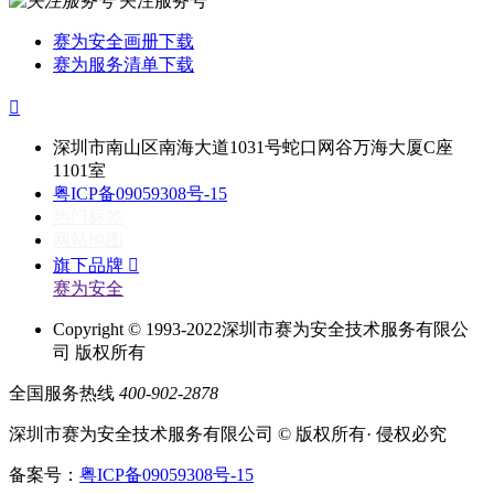
关注服务号
赛为安全画册下载
赛为服务清单下载

深圳市南山区南海大道1031号蛇口网谷万海大厦C座
1101室
粤ICP备09059308号-15
热门标签
网站地图
旗下品牌

赛为安全
Copyright © 1993-2022深圳市赛为安全技术服务有限公
司 版权所有
全国服务热线
400-902-2878
深圳市赛为安全技术服务有限公司 © 版权所有· 侵权必究
备案号：
粤ICP备09059308号-15