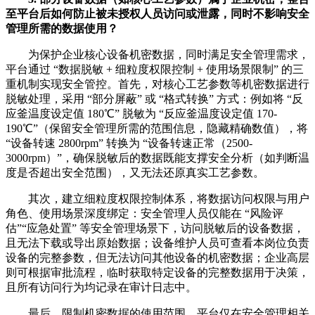
至平台后如何防止被未授权人员访问或泄露，同时不影响安全
管理所需的数据使用？
为保护企业核心设备机密数据，同时满足安全管理需求，
平台通过 “数据脱敏 + 细粒度权限控制 + 使用场景限制” 的三
重机制实现安全管控。首先，对核心工艺参数等机密数据进行
脱敏处理，采用 “部分屏蔽” 或 “格式转换” 方式：例如将 “反
应釜温度设定值 180℃” 脱敏为 “反应釜温度设定值 170-
190℃”（保留安全管理所需的范围信息，隐藏精确数值），将
“设备转速 2800rpm” 转换为 “设备转速正常（2500-
3000rpm）”，确保脱敏后的数据既能支撑安全分析（如判断温
度是否超出安全范围），又无法还原真实工艺参数。
其次，建立细粒度权限控制体系，将数据访问权限与用户
角色、使用场景深度绑定：安全管理人员仅能在 “风险评
估”“应急处置” 等安全管理场景下，访问脱敏后的设备数据，
且无法下载或导出原始数据；设备维护人员可查看本岗位负责
设备的完整参数，但无法访问其他设备的机密数据；企业高层
则可根据审批流程，临时获取特定设备的完整数据用于决策，
且所有访问行为均记录在审计日志中。
最后，限制机密数据的使用范围，平台仅在安全管理相关