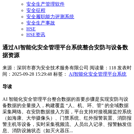
安全生产管理软件
安全征程
安全履职能力评测系统
安全生产事故
HSE
HSE资讯
通过AI智能化安全管理平台系统整合安防与设备数
据资源
来源：深圳市赛为安全技术服务有限公司
阅读量：118
发表时
间：2025-09-28 15:29:48
标签：
AI智能化安全管理平台系统
导读
AI 智能化安全管理平台整合数据的首要步骤是实现安防与设
备数据的全量接入，构建覆盖 “人、机、环、管” 的全域数据
采集网络。在安防数据接入方面，平台支持对接视频监控系统
（如海康、大华摄像头）、门禁系统、红外报警装置、消防报
警主机等设备，实时采集视频流、人员出入记录、报警触发信
息、消防设施状态（如灭火器压...