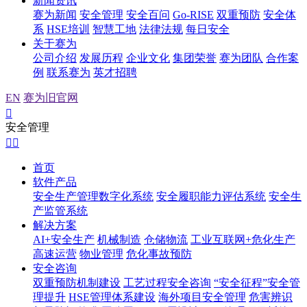
新闻资讯
赛为新闻
安全管理
安全百问
Go-RISE
双重预防
安全体
系
HSE培训
智慧工地
法律法规
每日安全
关于赛为
公司介绍
发展历程
企业文化
集团荣誉
赛为团队
合作案
例
联系赛为
英才招聘
EN
赛为旧官网

安全管理


首页
软件产品
安全生产管理数字化系统
安全履职能力评估系统
安全生
产监管系统
解决方案
AI+安全生产
机械制造
仓储物流
工业互联网+危化生产
高速运营
物业管理
危化事故预防
安全咨询
双重预防机制建设
工艺过程安全咨询
“安全征程”安全管
理提升
HSE管理体系建设
海外项目安全管理
危害辨识