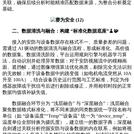
关联，确保后续分析时能精准匹配数据来源，为整合分析奠定
基础。
二、数据清洗与融合：构建 “标准化数据底座”🧹🧩
接入的安防与设备数据存在格式不一、质量参差的问题，
需通过 AI 驱动的数据清洗与融合流程，形成标准化、高价值
的数据集。数据清洗阶段，平台运用规则引擎与机器学习算
法，自动识别并处理异常数据：对于安防视频流中的模糊画
面、遮挡帧，通过图像增强算法优化画质，剔除完全无法识别
的无效帧；对于设备数据中的跳变值（如电机电流突然从 10A
升至 100A），结合设备历史运行范围与工艺标准，判定为传
感器故障或干扰信号后进行剔除或修正，并用相邻时段的正常
数据均值填补缺失值。
数据融合环节分为 “浅层融合” 与 “深度融合”：浅层融合
聚焦数据格式标准化，将不同来源的同类数据统一字段名称与
单位（如 “设备温度”“Temp”“设备温” 统一为 “device_temp”，
温度单位全部转换为摄氏度），建立统一的数据字典；深度融
合则通过关联分析挖掘安防与设备数据的内在联系，例如将视