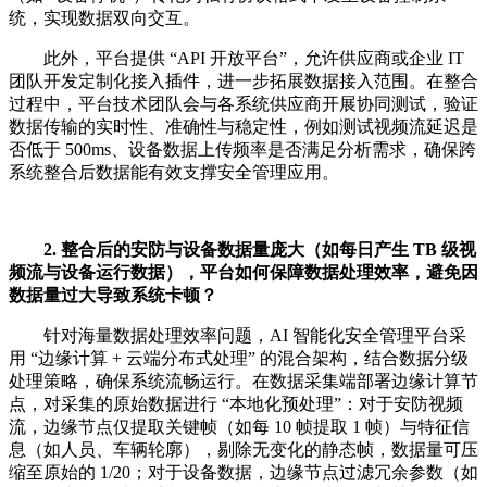
统，实现数据双向交互。
此外，平台提供 “API 开放平台”，允许供应商或企业 IT
团队开发定制化接入插件，进一步拓展数据接入范围。在整合
过程中，平台技术团队会与各系统供应商开展协同测试，验证
数据传输的实时性、准确性与稳定性，例如测试视频流延迟是
否低于 500ms、设备数据上传频率是否满足分析需求，确保跨
系统整合后数据能有效支撑安全管理应用。
2. 整合后的安防与设备数据量庞大（如每日产生 TB 级视
频流与设备运行数据），平台如何保障数据处理效率，避免因
数据量过大导致系统卡顿？
针对海量数据处理效率问题，AI 智能化安全管理平台采
用 “边缘计算 + 云端分布式处理” 的混合架构，结合数据分级
处理策略，确保系统流畅运行。在数据采集端部署边缘计算节
点，对采集的原始数据进行 “本地化预处理”：对于安防视频
流，边缘节点仅提取关键帧（如每 10 帧提取 1 帧）与特征信
息（如人员、车辆轮廓），剔除无变化的静态帧，数据量可压
缩至原始的 1/20；对于设备数据，边缘节点过滤冗余参数（如