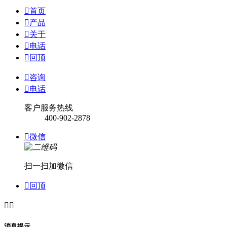

首页

产品

关于

电话

回顶

咨询

电话
客户服务热线
400-902-2878

微信
扫一扫加微信

回顶


消息提示