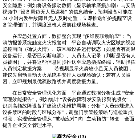
安全隐患：例如将设备振动数据（显示轴承磨损加剧）与安防
视频中 “设备周边无人员巡检” 的信息结合，预判设备可能在
24 小时内发生故障且无人及时处置，立即推送维护提醒至设
备管理部门，并调度巡检人员前往现场检查。
在应急处置方面，数据整合实现 “多维度联动响应”：当
消防报警系统触发火灾报警时，平台自动调取火灾区域的视频
监控画面（确认火情）、该区域设备运行状态（如是否有高温
设备运行、是否已切断电源）、人员出入记录（判断是否有人
员被困），并将这些信息同步推送至应急指挥终端，辅助指挥
人员制定救援方案 —— 若视频显示火势较小且无人员被困，
建议先启动自动灭火系统并安排人员现场确认；若有人员被
困，立即规划最优疏散路线并调度救援力量。
在日常安全管理优化方面，平台通过数据分析生成 “安全
管理效能报告”，例如统计 “设备故障引发安防报警的频次”，
识别高频故障设备并建议优化维护周期；分析 “人员违规进入
设备禁区的时段与区域分布”，调整门禁管控策略与巡检重点
时段，实现安全管理从 “被动应对” 向 “主动预防” 转变，全面
提升企业安全管理水平。