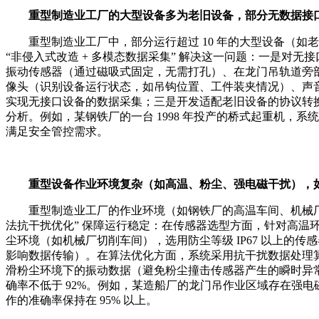
重型制造业工厂的大型设备多为老旧设备，部分无数据接口
重型制造业工厂中，部分运行超过 10 年的大型设备（如
“非侵入式改造 + 多模态数据采集” 解决这一问题：一是
振动传感器（通过磁吸式固定，无需打孔）、在龙门吊轨道旁
像头（识别设备运行状态，如吊钩位置、工件装夹情况）、声
实现无接口设备的数据采集；三是开发适配老旧设备的协议转换
分析。例如，某钢铁厂的一台 1998 年投产的桥式起重机，
满足安全管控需求。
重型设备作业环境复杂（如高温、粉尘、强电磁干扰），如
重型制造业工厂的作业环境（如钢铁厂的高温车间、机械厂的
法抗干扰优化” 保障运行稳定：在传感器选型方面，针对高温环
尘环境（如机械厂切削车间），选用防尘等级 IP67 以上
影响数据传输）。在算法优化方面，系统采用抗干扰数据处理
滑粉尘环境下的振动数据（避免粉尘撞击传感器产生的瞬时异
确率不低于 92%。例如，某造船厂的龙门吊作业区域存在强电
作的准确率保持在 95% 以上。