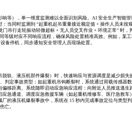
响等），单一维度监测难以全面识别风险。AI 安全生产智能
同时监测到 “起重机起吊重量接近额定值 + 操作人员未按规范检查
门吊行走轮振动轻微超标 + 无人员交叉作业 + 环境正常” 时
不同等级对应不同响应流程，确保风险处置精准高效。例如，某工
触发设备停机，同步通知安全管理人员现场处置。
脱轨、液压机部件爆裂）时，快速响应与资源调度是减少损失的
位置、判定事故类型：如起重机吊钩断裂时，系统通过荷载传感器数
与偏移距离。系统随即启动应急响应流程：向附近人员推送逃生
应急通道、调度应急救援车辆（如起重机维修车、医疗急救车）前
的液压机爆裂事故中，系统在 15 秒内完成事故定位与类型判
员伤亡。