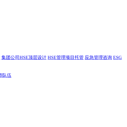
估
集团公司HSE顶层设计
HSE管理项目托管
应急管理咨询
ESG
师队伍