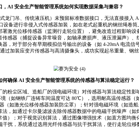
，AI 安全生产智能管理系统如何实现数据采集与兼容？
老式龙门吊、传统液压机）未预留标准数据接口，无法直接接入 A
对无接口设备进行非侵入式传感器加装，如在老式起重机的钢丝绳卷
部署激光位移传感器（监测行走轮位置），避免改造过程影响设
音传感器（捕捉设备异常噪音，如轴承磨损声、液压泄漏声）、
器，对于部分有早期模拟信号输出的设备（如 4-20mA 电流
系统通过加装应变片传感器与高清摄像头，成功实现起吊重量、钢丝
何确保 AI 安全生产智能管理系统的传感器与算法稳定运行？
粉尘区域、造船厂的强电磁环境）对传感器与算法稳定性影响较大
境（如钢铁厂连铸车间温度可达 80℃），选用耐高温传感器（如
的传感器（如激光位移传感器加装防尘罩）；针对强电磁环境（如
算法，如通过卡尔曼滤波去除传感器数据中的电磁干扰噪声（如
常值）；对于视觉识别算法，通过图像增强技术（如直方图均衡
磁干扰，系统通过选用光纤传感器与抗干扰算法，使行走轮位移数