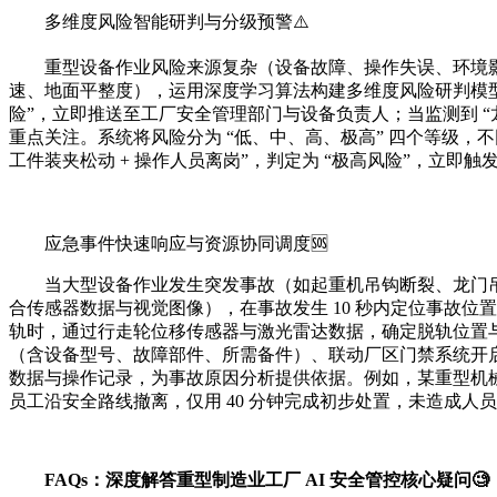
多维度风险智能研判与分级预警⚠️
重型设备作业风险来源复杂（设备故障、操作失误、环境影
速、地面平整度），运用深度学习算法构建多维度风险研判模型：当
险”，立即推送至工厂安全管理部门与设备负责人；当监测到 “龙
重点关注。系统将风险分为 “低、中、高、极高” 四个等级，
工件装夹松动 + 操作人员离岗”，判定为 “极高风险”，立即
应急事件快速响应与资源协同调度🆘
当大型设备作业发生突发事故（如起重机吊钩断裂、龙门吊
合传感器数据与视觉图像），在事故发生 10 秒内定位事故
轨时，通过行走轮位移传感器与激光雷达数据，确定脱轨位置
（含设备型号、故障部件、所需备件）、联动厂区门禁系统开启
数据与操作记录，为事故原因分析提供依据。例如，某重型机械厂
员工沿安全路线撤离，仅用 40 分钟完成初步处置，未造成人
FAQs：深度解答重型制造业工厂 AI 安全管控核心疑问🧐