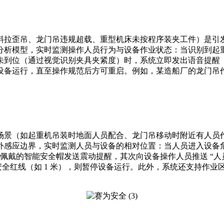
拉歪吊、龙门吊违规超载、重型机床未按程序装夹工件）是引发
析模型，实时监测操作人员行为与设备作业状态：当识别到起重机
到位（通过视觉识别夹具夹紧度）时，系统立即发出语音提醒（
设备运行，直至操作规范后方可重启。例如，某造船厂的龙门吊
景（如起重机吊装时地面人员配合、龙门吊移动时附近有人员作
感应边界，实时监测人员与设备的相对位置：当人员进入设备危
人员佩戴的智能安全帽发送震动提醒，其次向设备操作人员推送 “
一步缩小至安全红线（如 1 米），则暂停设备运行。此外，系统还支