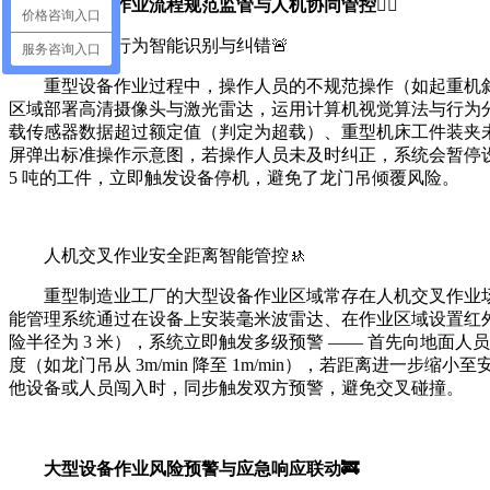
大型设备作业流程规范监管与人机协同管控👷‍♂️
价格咨询入口
作业操作行为智能识别与纠错🚨
服务咨询入口
重型设备作业过程中，操作人员的不规范操作（如起重机斜
区域部署高清摄像头与激光雷达，运用计算机视觉算法与行为分
载传感器数据超过额定值（判定为超载）、重型机床工件装夹未
屏弹出标准操作示意图，若操作人员未及时纠正，系统会暂停
5 吨的工件，立即触发设备停机，避免了龙门吊倾覆风险。
人机交叉作业安全距离智能管控🚸
重型制造业工厂的大型设备作业区域常存在人机交叉作业场
能管理系统通过在设备上安装毫米波雷达、在作业区域设置红外
险半径为 3 米），系统立即触发多级预警 —— 首先向地面
度（如龙门吊从 3m/min 降至 1m/min），若距离进
他设备或人员闯入时，同步触发双方预警，避免交叉碰撞。
大型设备作业风险预警与应急响应联动🚒