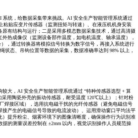
I 系统，给数据采集带来挑战。AI 安全生产智能管理系统通过
筒上粘贴应变片传感器（监测扭矩与转速）、在液压机机身安装
备原有结构与运行；二是采用多模态数据采集技术，通过高清摄
红外热成像仪（监测设备部件温度，如电机温度、轴承温度），
信号），通过转换器将模拟信号转换为数字信号，再接入系统进行
绳状态、吊钩位置等数据的采集，数据准确率达到 98% 以上，
，AI 安全生产智能管理系统通过 “特种传感器选型 + 算
采用陶瓷外壳的振动传感器，耐受温度 120℃以上）；针对粉
造船厂焊接区域），选用抗电磁干扰的光纤传感器（避免电磁信号
焊接产生的电磁信号导致的电流波动）、运用滑动窗口平均法平
化）提升粉尘、烟雾环境下的图像清晰度，确保操作行为识别准
据的测量误差控制在 ±2mm 以内，视觉识别操作人员规范操