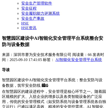
安全生产管理软件
安全征程
安全履职能力评测系统
安全生产事故
HSE
HSE资讯
智慧园区建设中AI智能化安全管理平台系统整合安
防与设备数据
来源：深圳市赛为安全技术服务有限公司
阅读量：66
发表时
间：2025-09-10 17:41:05
标签：
AI智能化安全管理平台系统
导读
智慧园区建设中AI智能化安全管理平台系统：整合安防与设
备数据，筑牢安全防线 🏙️🔒
在智慧园区的建设进程中，安全管理是核心环节之一。随着园
区规模的扩大、入驻企业的增多以及各类智能设备的广泛应
用，传统的安全管理模式（如安防系统与设备管理系统各自独
立运行）已难以满足高效、精准的安全管控需求。AI 智能化