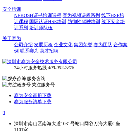
安全培训
NEBOSH证书培训课程
赛为视频课程系列
线下HSE培
训课程
国际认证HSE培训
防御性驾驶培训
线下安全培
训系列
培训师队伍
关于赛为
公司介绍
发展历程
企业文化
集团荣誉
赛为团队
合作案
例
联系赛为
英才招聘
24小时服务热线
400-902-2878
服务咨询
关注服务号
赛为安全画册下载
赛为服务清单下载

深圳市南山区南海大道1031号蛇口网谷万海大厦C座
1101室