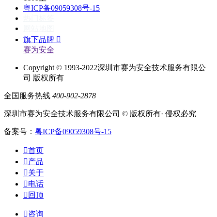
粤ICP备09059308号-15
热门标签
网站地图
旗下品牌

赛为安全
Copyright © 1993-2022深圳市赛为安全技术服务有限公
司 版权所有
全国服务热线
400-902-2878
深圳市赛为安全技术服务有限公司 © 版权所有· 侵权必究
备案号：
粤ICP备09059308号-15

首页

产品

关于

电话

回顶

咨询