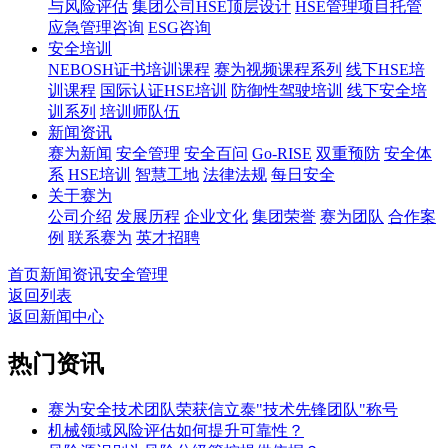
与风险评估
集团公司HSE顶层设计
HSE管理项目托管
应急管理咨询
ESG咨询
安全培训
NEBOSH证书培训课程
赛为视频课程系列
线下HSE培
训课程
国际认证HSE培训
防御性驾驶培训
线下安全培
训系列
培训师队伍
新闻资讯
赛为新闻
安全管理
安全百问
Go-RISE
双重预防
安全体
系
HSE培训
智慧工地
法律法规
每日安全
关于赛为
公司介绍
发展历程
企业文化
集团荣誉
赛为团队
合作案
例
联系赛为
英才招聘
首页
新闻资讯
安全管理
返回列表
返回新闻中心
热门资讯
赛为安全技术团队荣获信立泰"技术先锋团队"称号
机械领域风险评估如何提升可靠性？