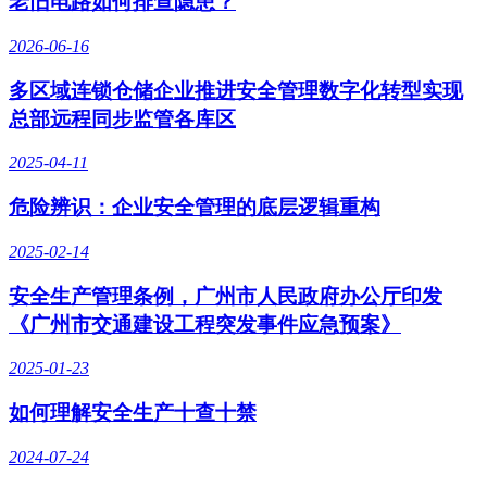
老旧电路如何排查隐患？
2026-06-16
多区域连锁仓储企业推进安全管理数字化转型实现
总部远程同步监管各库区
2025-04-11
危险辨识：企业安全管理的底层逻辑重构
2025-02-14
安全生产管理条例，广州市人民政府办公厅印发
《广州市交通建设工程突发事件应急预案》
2025-01-23
如何理解安全生产十查十禁
2024-07-24