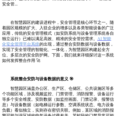
安全管...
在智慧园区的建设进程中，安全管理是核心环节之一。随
着园区规模的扩大、入驻企业的增多以及各类智能设备的广泛
应用，传统的安全管理模式（如安防系统与设备管理系统各自
独立运行）已难以满足高效、精准的安全管控需求。
AI 智能
化安全管理平台系统
的出现，通过整合安防数据与设备数据，
实现了安全管理的智能化、一体化，为智慧园区构建起全方
位、多层次的安全防护网。下面，我们就来详细探讨这一系统
如何发挥整合作用 🚀
系统整合安防与设备数据的意义 🎯
智慧园区涵盖办公区、生产区、仓储区、公共设施区等多
个功能区域，涉及视频监控、门禁管理、消防报警、设备运行
等多个安全维度。安防数据（如监控画面、门禁记录、报警信
息）与设备数据（如电梯运行参数、空调系统状态、电力设备
负载）看似独立，实则存在密切关联。例如，某区域的消防报
警可能与该区域的电气设备过载有关，某时段的门禁异常可能