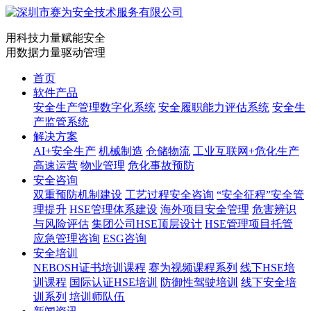
用科技力量赋能安全
用数据力量驱动管理
首页
软件产品
安全生产管理数字化系统
安全履职能力评估系统
安全生
产监管系统
解决方案
AI+安全生产
机械制造
仓储物流
工业互联网+危化生产
高速运营
物业管理
危化事故预防
安全咨询
双重预防机制建设
工艺过程安全咨询
“安全征程”安全管
理提升
HSE管理体系建设
海外项目安全管理
危害辨识
与风险评估
集团公司HSE顶层设计
HSE管理项目托管
应急管理咨询
ESG咨询
安全培训
NEBOSH证书培训课程
赛为视频课程系列
线下HSE培
训课程
国际认证HSE培训
防御性驾驶培训
线下安全培
训系列
培训师队伍