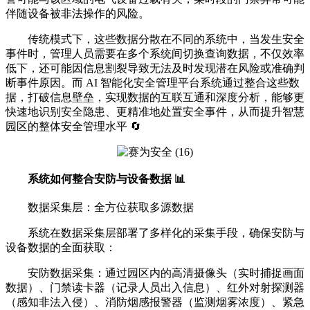
伴随设备被非法操作的风险。
传统模式下，这些数据分散在不同的系统中，当发生安全
事件时，管理人员需要在多个系统间切换查询数据，不仅效率
低下，还可能因信息割裂导致无法及时发现潜在风险或准确判
断事件原因。而 AI 智能化安全管理平台系统通过整合这些数
据，打破信息壁垒，实现数据的互联互通和深度分析，能够更
快速地识别安全隐患、更精准地处置安全事件，从而提升智慧
园区的整体安全管理水平 🔄
系统如何整合安防与设备数据 📊
数据采集层：全方位获取多源数据
系统在数据采集层部署了多样化的采集手段，确保安防与
设备数据的全面获取：
安防数据采集：通过园区内的高清摄像头（实时捕捉画面
数据）、门禁读卡器（记录人员出入信息）、红外对射探测器
（感知非法入侵）、消防烟感报警器（监测烟雾浓度）、紧急