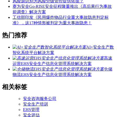
风险源识别为风险分级管控提供依据？
赛为安全Go-RISE安全征程隆重推出《高后果行为事故
前调查》解决方案
工信部印发《民用爆炸物品行业重大事故隐患判定标
准》，这17种情形被判定为重大事故隐患！
热门推荐
AI+安全生产数
智化系统平台解决方案
高速
运营EHS安全生产信息化管理系统解决方案
仓储
物流EHS安全生产信息化管理系统解决方案
相关标签
安全咨询服务公司
安全生产培训
EHS管理
安全评估