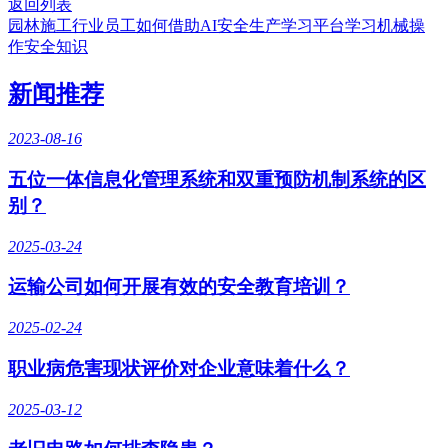
返回列表
园林施工行业员工如何借助AI安全生产学习平台学习机械操
作安全知识
新闻推荐
2023-08-16
五位一体信息化管理系统和双重预防机制系统的区
别？
2025-03-24
运输公司如何开展有效的安全教育培训？
2025-02-24
职业病危害现状评价对企业意味着什么？
2025-03-12