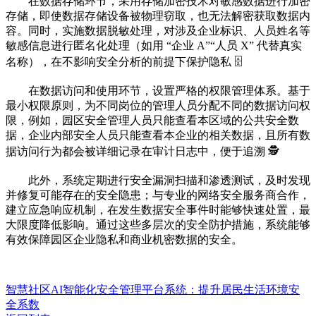
在数据存储环节，采用存储加密技术对敏感数据进行加密
存储，即使数据存储设备被物理窃取，也无法解密获取数据内
容。同时，实施数据脱敏处理，对涉及企业标识、人员姓名等
敏感信息进行匿名化处理（如用 “企业 A”“人员 X” 代替真实
名称），在不影响安全分析的前提下保护隐私 🗄️
在数据访问和使用环节，设置严格的权限管理体系。基于
最小权限原则，为不同岗位的管理人员分配不同的数据访问权
限，例如，园区安全管理人员只能查看本区域的公共安全数
据，企业内部安全人员只能查看本企业的相关数据，且所有数
据访问行为都会被详细记录在审计日志中，便于追溯 🕵️
此外，系统定期进行安全漏洞扫描和渗透测试，及时发现
并修复可能存在的安全隐患；与专业的网络安全服务商合作，
建立应急响应机制，在发生数据安全事件时能够快速处置，最
大限度降低影响。通过这些多层次的安全防护措施，系统能够
有效保障园区企业隐私和商业机密数据的安全。
智慧社区AI智能化安全管理平台系统：提升居民生活环境安
全系数