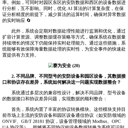
率。例如，可同时对园区东区的安防数据和西区的设备数据进
行分析，互不影响。同时，优化 AI 算法的计算复杂度，在保
证分析精度的前提下，减少算法的运算时间，确保对异常数据
的实时响应 🔄
此外，系统会定期对数据处理性能进行监测和优化，通过
扩容计算资源、调整数据缓存策略等方式，确保系统在数据量
持续增长的情况下仍能保持实时处理能力。通过这些措施，系
统能够有效保障海量数据处理的实时性，为安全事件的快速处
置提供有力支持。
2. 不同品牌、不同型号的安防设备和园区设备，其数据接
口和协议存在差异，系统如何解决这一问题实现数据整合？
系统通过多层次的兼容性设计，解决不同品牌、型号设备
的数据接口和协议差异问题，实现数据的顺利整合：
首先，系统内置了丰富的协议转换模块。这些模块支持目
前市场上主流的安防设备和园区设备通信协议（如安防领域的
ONVIF、GB/T 28181 协议，设备管理领域的 Modbus、OPC
UA 协议等），能够将不同协议的设备数据转换为系统可识别