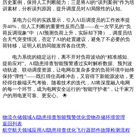
历史案例，保持人工判断能力；三是将AI的“误判案例”作为培
训素材，分析误判原因，提升调度员对AI局限性的认知。
某电力公司的实践显示，引入AI后调度员的工作效率提
升40%，但人工判断的重要性反而凸显——在一次罕见的“负
荷反调现象”中（AI预测负荷上升，实际却下降），调度员结
合天气突变情况，否定了AI的处置建议，避免了不必要的负
荷转移，证明人机协同能发挥各自优势。
电力系统的稳定运行，离不开对负荷波动的“精准感知、
提前应对”。AI隐患排查智能预警通过实时解析数据、预判波
动轨迹、联动调度资源，让电网在复杂多变的负荷环境中始终
保持“弹性”——既扛得住高峰冲击，又容得下新能源波动，更
经得住极端天气考验。随着技术的迭代，AI将深度融入电网
的每一个环节，成为电网安全运行的“智能守护者”，让千家万
户的用电更可靠、更安心。 🌟
物流仓储领域AI隐患排查智能预警优化货物存储环境管理
返回列表
航空航天领域应用AI隐患排查优化飞行器部件故障检测流程