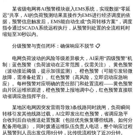
某省级电网将AI预警模块嵌入EMS系统，实现数据“零延
迟”共享，AI的负荷预测结果直接作为EMS进行经济调度的依
据，预警信息触发后，EMS能自动生成“负荷转移方案”，调度
指令通过SCADA系统远程执行，从预警到处置的全流程耗时
缩短至30秒以内。
分级预警与责任闭环：确保响应不脱节 📋
电网负荷波动的风险等级差异极大，AI采用“四级预警”机
制：蓝色预警（负荷波动在正常范围，仅需关注）、黄色预警
（波动接近阈值，提示加强监测）、橙色预警（可能引发轻微
故障，需准备处置）、红色预警（高风险，立即启动应急响
应）。每种预警对应明确的责任部门和处置流程——黄色预警
由片区运维班跟进，橙色预警上报地调中心，红色预警直接联
动省调应急指挥平台。
某地区电网因突发雷雨导致3条线路同时跳闸，负荷瞬间
转移引发其他线路过载，AI立即发出红色预警，省调应急平
台收到后自动推送处置预案（包括优先恢复哪些线路、如何分
配备用电源），同时拨通运维队伍负责人电话，整个响应过程
从预警到人员出发仅用8分钟，比传统流程快了近20分钟。