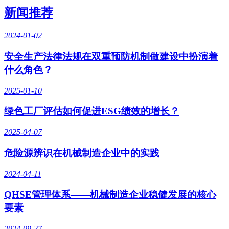
新闻推荐
2024-01-02
安全生产法律法规在双重预防机制做建设中扮演着
什么角色？
2025-01-10
绿色工厂评估如何促进ESG绩效的增长？
2025-04-07
危险源辨识在机械制造企业中的实践
2024-04-11
QHSE管理体系——机械制造企业稳健发展的核心
要素
2024-09-27