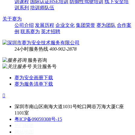
训课程
国际认证HSE培训
防御性驾驶培训
线下安全培
训系列
培训师队伍
关于赛为
公司介绍
发展历程
企业文化
集团荣誉
赛为团队
合作案
例
联系赛为
英才招聘
24小时服务热线
400-902-2878
服务咨询
关注服务号
赛为安全画册下载
赛为服务清单下载

深圳市南山区南海大道1031号蛇口网谷万海大厦C座
1101室
粤ICP备09059308号-15
热门标签
网站地图