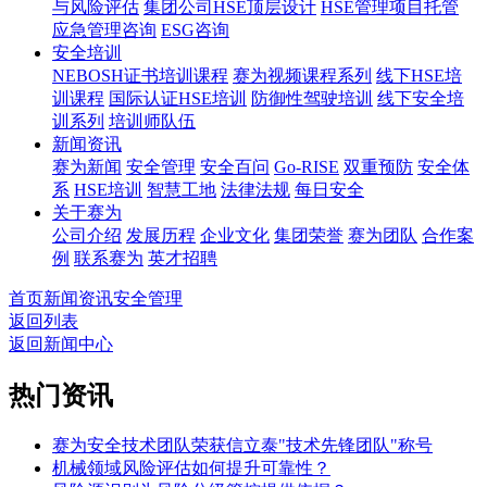
与风险评估
集团公司HSE顶层设计
HSE管理项目托管
应急管理咨询
ESG咨询
安全培训
NEBOSH证书培训课程
赛为视频课程系列
线下HSE培
训课程
国际认证HSE培训
防御性驾驶培训
线下安全培
训系列
培训师队伍
新闻资讯
赛为新闻
安全管理
安全百问
Go-RISE
双重预防
安全体
系
HSE培训
智慧工地
法律法规
每日安全
关于赛为
公司介绍
发展历程
企业文化
集团荣誉
赛为团队
合作案
例
联系赛为
英才招聘
首页
新闻资讯
安全管理
返回列表
返回新闻中心
热门资讯
赛为安全技术团队荣获信立泰"技术先锋团队"称号
机械领域风险评估如何提升可靠性？