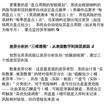
更重要的是 “盘点周期的智能规划”。系统会根据物料的
风险等级和流转频率自动设定盘点频率：1 类爆炸品要求 “每
周盘点 1 次”，3 类易燃液体 “每月盘点 1 次”，而低风险的包
装材料 “每季度盘点 1 次”。当某物料近期出现过差异（如连
续两次盘点短少），系统会自动缩短其盘点周期（如从每月改
为每半月），重点监控异常物料 🔄
差异分析的 “三维透视”：从表面数字到深层原因 🔬
智慧仓库系统能让差异分析告别 “拍脑袋猜测”，通过三
个维度层层剥茧：
数量差异分析：这是最直观的差异类型，系统会计算 “实
际数量 - 账面数量” 的绝对值和百分比（如 “硫酸短少 2 桶，
差异率 - 5%”），并按 “盘盈（实际 > 账面）”“盘亏（实际 <
账面）” 分类统计。对于危险物料，盘亏往往比盘盈更危险
—— 比如某批乙醚盘亏 1 桶，可能是泄漏或被盗，系统会立
即触发 “高优先级调查”，而盘盈 1 桶可能是入库时未记录，
风险相对较低，但仍需核实来源 📊