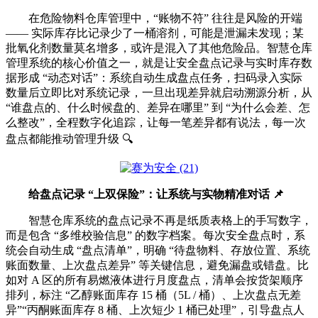
在危险物料仓库管理中，“账物不符” 往往是风险的开端
—— 实际库存比记录少了一桶溶剂，可能是泄漏未发现；某
批氧化剂数量莫名增多，或许是混入了其他危险品。智慧仓库
管理系统的核心价值之一，就是让安全盘点记录与实时库存数
据形成 “动态对话”：系统自动生成盘点任务，扫码录入实际
数量后立即比对系统记录，一旦出现差异就启动溯源分析，从
“谁盘点的、什么时候盘的、差异在哪里” 到 “为什么会差、怎
么整改”，全程数字化追踪，让每一笔差异都有说法，每一次
盘点都能推动管理升级 🔍
给盘点记录 “上双保险”：让系统与实物精准对话 📌
智慧仓库系统的盘点记录不再是纸质表格上的手写数字，
而是包含 “多维校验信息” 的数字档案。每次安全盘点时，系
统会自动生成 “盘点清单”，明确 “待盘物料、存放位置、系统
账面数量、上次盘点差异” 等关键信息，避免漏盘或错盘。比
如对 A 区的所有易燃液体进行月度盘点，清单会按货架顺序
排列，标注 “乙醇账面库存 15 桶（5L / 桶）、上次盘点无差
异”“丙酮账面库存 8 桶、上次短少 1 桶已处理”，引导盘点人