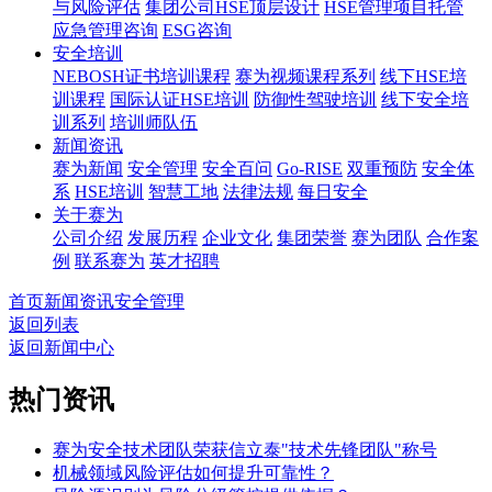
与风险评估
集团公司HSE顶层设计
HSE管理项目托管
应急管理咨询
ESG咨询
安全培训
NEBOSH证书培训课程
赛为视频课程系列
线下HSE培
训课程
国际认证HSE培训
防御性驾驶培训
线下安全培
训系列
培训师队伍
新闻资讯
赛为新闻
安全管理
安全百问
Go-RISE
双重预防
安全体
系
HSE培训
智慧工地
法律法规
每日安全
关于赛为
公司介绍
发展历程
企业文化
集团荣誉
赛为团队
合作案
例
联系赛为
英才招聘
首页
新闻资讯
安全管理
返回列表
返回新闻中心
热门资讯
赛为安全技术团队荣获信立泰"技术先锋团队"称号
机械领域风险评估如何提升可靠性？