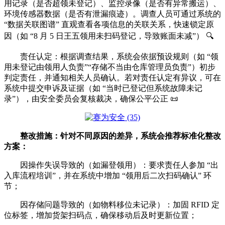
用记录（是否超领未登记）、监控录像（是否有异常搬运）、
环境传感器数据（是否有泄漏痕迹）。调查人员可通过系统的
“数据关联图谱” 直观查看各项信息的关联关系，快速锁定原
因（如 “8 月 5 日王五领用未扫码登记，导致账面未减”） 🔍
责任认定：根据调查结果，系统会依据预设规则（如 “领
用未登记由领用人负责”“存储不当由仓库管理员负责”）初步
判定责任，并通知相关人员确认。若对责任认定有异议，可在
系统中提交申诉及证据（如 “当时已登记但系统故障未记
录”），由安全委员会复核裁决，确保公平公正 📜
整改措施：针对不同原因的差异，系统会推荐标准化整改
方案：
因操作失误导致的（如漏登领用）：要求责任人参加 “出
入库流程培训”，并在系统中增加 “领用后二次扫码确认” 环
节；
因存储问题导致的（如物料移位未记录）：加固 RFID 定
位标签，增加货架扫码点，确保移动后及时更新位置；