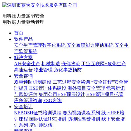
用科技力量赋能安全
用数据力量驱动管理
首页
软件产品
安全生产管理数字化系统
安全履职能力评估系统
安全生
产监管系统
解决方案
AI+安全生产
机械制造
仓储物流
工业互联网+危化生产
高速运营
物业管理
危化事故预防
安全咨询
双重预防机制建设
工艺过程安全咨询
“安全征程”安全管
理提升
HSE管理体系建设
海外项目安全管理
危害辨识
与风险评估
集团公司HSE顶层设计
HSE管理项目托管
应急管理咨询
ESG咨询
安全培训
NEBOSH证书培训课程
赛为视频课程系列
线下HSE培
训课程
国际认证HSE培训
防御性驾驶培训
线下安全培
训系列
培训师队伍