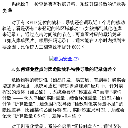
系统操作：检查是否有数据迁移、系统升级导致的记录丢
失 🕵️
对于有 RFID 定位的物料，系统还会调取近 1 个月的移动
轨迹，看是否有 “未登记的跨区域移动”（如被挪到其他仓库
未记录）。通过点击时间线的节点，可查看对应的原始凭证
（如入库单照片、领用扫码记录），通常能在 2 小时内找到主
要原因，比传统人工翻查效率提升 80% ⚡
3. 如何避免盘点时因危险物料特性导致的记录偏差？
危险物料的特殊性（如易挥发、易变质、有剧毒）确实会
增加盘点难度，系统可通过 “特殊盘点规则” 应对 ✨。针对易
挥发的液体（如乙醚），系统会要求 “称重盘点” 而非 “按桶
计数”—— 录入每桶的实际重量，结合标准重量（如 5L / 桶）
计算 “折算数量”，避免因挥发导致 “桶数对但实际量不足” 的
隐性差异。比如某桶乙醚标称 5L，实际称重只剩 3L，系统会
记录 “折算数量 0.6 桶”，差异 - 0.4 桶 🏺
对于剧毒化学品，系统会启用 “零接触盘点”：通过安装