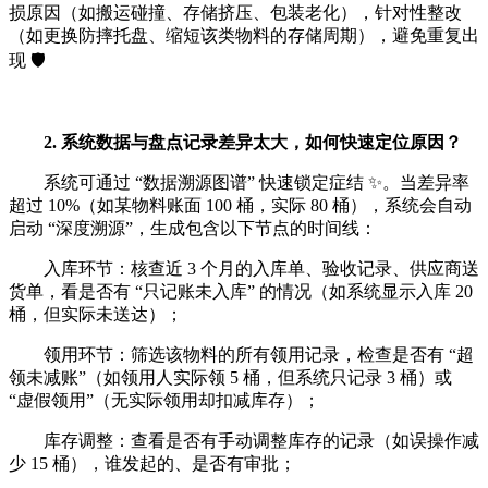
损原因（如搬运碰撞、存储挤压、包装老化），针对性整改
（如更换防摔托盘、缩短该类物料的存储周期），避免重复出
现 🛡️
2. 系统数据与盘点记录差异太大，如何快速定位原因？
系统可通过 “数据溯源图谱” 快速锁定症结 ✨。当差异率
超过 10%（如某物料账面 100 桶，实际 80 桶），系统会自动
启动 “深度溯源”，生成包含以下节点的时间线：
入库环节：核查近 3 个月的入库单、验收记录、供应商送
货单，看是否有 “只记账未入库” 的情况（如系统显示入库 20
桶，但实际未送达）；
领用环节：筛选该物料的所有领用记录，检查是否有 “超
领未减账”（如领用人实际领 5 桶，但系统只记录 3 桶）或
“虚假领用”（无实际领用却扣减库存）；
库存调整：查看是否有手动调整库存的记录（如误操作减
少 15 桶），谁发起的、是否有审批；