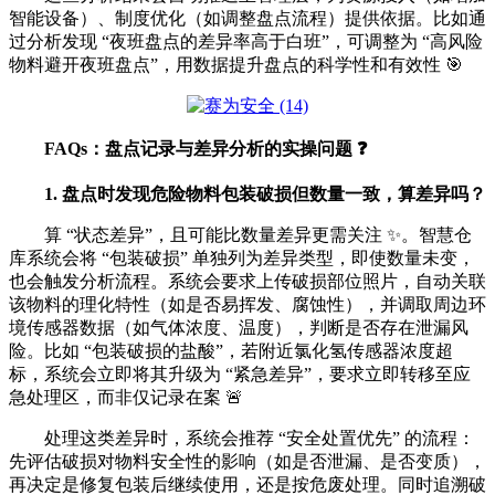
智能设备）、制度优化（如调整盘点流程）提供依据。比如通
过分析发现 “夜班盘点的差异率高于白班”，可调整为 “高风险
物料避开夜班盘点”，用数据提升盘点的科学性和有效性 🎯
FAQs：盘点记录与差异分析的实操问题 ❓
1. 盘点时发现危险物料包装破损但数量一致，算差异吗？
算 “状态差异”，且可能比数量差异更需关注 ✨。智慧仓
库系统会将 “包装破损” 单独列为差异类型，即使数量未变，
也会触发分析流程。系统会要求上传破损部位照片，自动关联
该物料的理化特性（如是否易挥发、腐蚀性），并调取周边环
境传感器数据（如气体浓度、温度），判断是否存在泄漏风
险。比如 “包装破损的盐酸”，若附近氯化氢传感器浓度超
标，系统会立即将其升级为 “紧急差异”，要求立即转移至应
急处理区，而非仅记录在案 🚨
处理这类差异时，系统会推荐 “安全处置优先” 的流程：
先评估破损对物料安全性的影响（如是否泄漏、是否变质），
再决定是修复包装后继续使用，还是按危废处理。同时追溯破