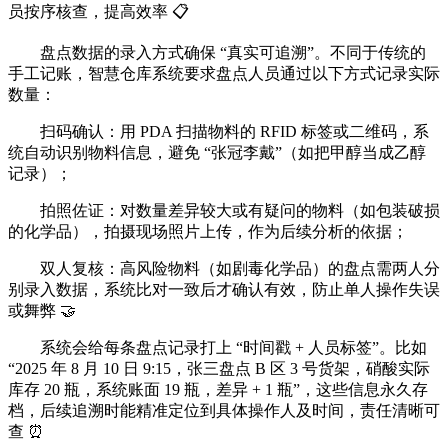
员按序核查，提高效率 📋
盘点数据的录入方式确保 “真实可追溯”。不同于传统的
手工记账，智慧仓库系统要求盘点人员通过以下方式记录实际
数量：
扫码确认：用 PDA 扫描物料的 RFID 标签或二维码，系
统自动识别物料信息，避免 “张冠李戴”（如把甲醇当成乙醇
记录）；
拍照佐证：对数量差异较大或有疑问的物料（如包装破损
的化学品），拍摄现场照片上传，作为后续分析的依据；
双人复核：高风险物料（如剧毒化学品）的盘点需两人分
别录入数据，系统比对一致后才确认有效，防止单人操作失误
或舞弊 🤝
系统会给每条盘点记录打上 “时间戳 + 人员标签”。比如
“2025 年 8 月 10 日 9:15，张三盘点 B 区 3 号货架，硝酸实际
库存 20 瓶，系统账面 19 瓶，差异 + 1 瓶”，这些信息永久存
档，后续追溯时能精准定位到具体操作人及时间，责任清晰可
查 ⏰