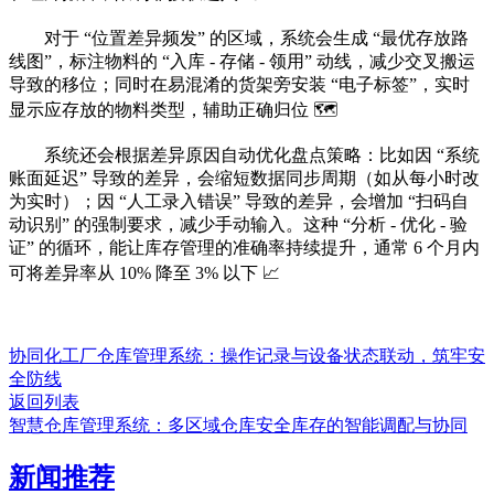
对于 “位置差异频发” 的区域，系统会生成 “最优存放路
线图”，标注物料的 “入库 - 存储 - 领用” 动线，减少交叉搬运
导致的移位；同时在易混淆的货架旁安装 “电子标签”，实时
显示应存放的物料类型，辅助正确归位 🗺️
系统还会根据差异原因自动优化盘点策略：比如因 “系统
账面延迟” 导致的差异，会缩短数据同步周期（如从每小时改
为实时）；因 “人工录入错误” 导致的差异，会增加 “扫码自
动识别” 的强制要求，减少手动输入。这种 “分析 - 优化 - 验
证” 的循环，能让库存管理的准确率持续提升，通常 6 个月内
可将差异率从 10% 降至 3% 以下 📈
协同化工厂仓库管理系统：操作记录与设备状态联动，筑牢安
全防线
返回列表
智慧仓库管理系统：多区域仓库安全库存的智能调配与协同
新闻推荐