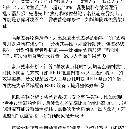
差异类型分布：统计 “数量差异、位置差异、状态差异”
的占比，若位置差异占比超过 40%，说明物料存放管理混
乱，需加强 “先进先出” 执行和移位登记；若状态差异突出，
可能是存储环境不当，需改善仓库条件（如增加防腐蚀货架）
📊
高频差异物料清单：列出反复出现差异的物料（如 “酒精
每月盘点均有短少”），分析其共性（如流转频繁、包装易破
损），针对性制定管理措施 —— 比如给酒精加装 “智能阀
门”，每次领用自动记录数量，减少人为操作误差 🔄
盘点效率分析：计算 “单次盘点耗时”“人均盘点物料数”，
对比不同盘点方式（如 RFID 批量扫描 vs 人工逐件清点）的
效率差异。若发现某区域人工盘点耗时是 RFID 盘点的 3 倍，
可优先为该区域配备 RFID 设备，提升整体效率 ⏱️
风险关联分析：将差异数据与安全事件关联，比如发现
“发生过泄漏的物料，后续盘点差异率比其他物料高 20%”，说
明泄漏可能导致隐性损耗，需将这类物料纳入 “重点盘点 + 环
境监测” 双重管控，提前预防风险升级 ⚠️
这些分析结果会自动推送至管理层，为资源投入（如增加