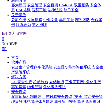
新闻资讯
赛为新闻
安全管理
安全百问
Go-RISE
双重预防
安全体
系
HSE培训
智慧工地
法律法规
每日安全
关于赛为
公司介绍
发展历程
企业文化
集团荣誉
赛为团队
合作案
例
联系赛为
英才招聘
EN
赛为旧官网

安全管理


首页
软件产品
安全生产管理数字化系统
安全履职能力评估系统
安全生
产监管系统
解决方案
AI+安全生产
机械制造
仓储物流
工业互联网+危化生产
高速运营
物业管理
危化事故预防
安全咨询
双重预防机制建设
工艺过程安全咨询
“安全征程”安全管
理提升
HSE管理体系建设
海外项目安全管理
危害辨识