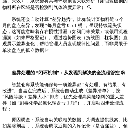
漏、失效），系统会将其与环境预警关联分析（如包装破损的
物料所在区域是否检测到气体浓度异常） 🔍
系统还会自动计算 “差异趋势”。比如统计某物料近 6 个
月的盘点差异，发现 “每月盘亏 0.5-1 桶”，呈现持续流失状
态，这可能意味着存在慢性泄漏（如阀门未关紧）或领用流程
漏洞（如未严格登记）。通过趋势图表（折线图、柱状图）直
观展示差异变化，帮助管理人员发现规律性问题，而非局限于
单次盘点的孤立数据 📈
差异处理的 “闭环机制”：从发现到解决的全流程管控 🛠️
智慧仓库系统能确保每一项差异都 “有处理、有结果、有
改进”。当盘点完成后，系统会自动生成《差异清单》，按
“风险等级 + 差异大小” 排序，优先处理高风险物料的重大差
异（如 “剧毒化学品氰化钠盘亏 1 瓶”），并启动四步处理流
程：
原因调查：系统自动关联相关数据，为调查提供线索。比
如某溶剂盘亏，系统会调取近期的入库记录（是否漏登）、领