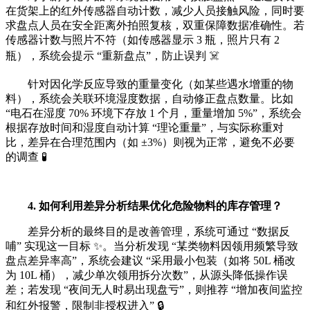
在货架上的红外传感器自动计数，减少人员接触风险，同时要
求盘点人员在安全距离外拍照复核，双重保障数据准确性。若
传感器计数与照片不符（如传感器显示 3 瓶，照片只有 2
瓶），系统会提示 “重新盘点”，防止误判 ☠️
针对因化学反应导致的重量变化（如某些遇水增重的物
料），系统会关联环境湿度数据，自动修正盘点数量。比如
“电石在湿度 70% 环境下存放 1 个月，重量增加 5%”，系统会
根据存放时间和湿度自动计算 “理论重量”，与实际称重对
比，差异在合理范围内（如 ±3%）则视为正常，避免不必要
的调查 🧪
4. 如何利用差异分析结果优化危险物料的库存管理？
差异分析的最终目的是改善管理，系统可通过 “数据反
哺” 实现这一目标 ✨。当分析发现 “某类物料因领用频繁导致
盘点差异率高”，系统会建议 “采用最小包装（如将 50L 桶改
为 10L 桶），减少单次领用拆分次数”，从源头降低操作误
差；若发现 “夜间无人时易出现盘亏”，则推荐 “增加夜间监控
和红外报警，限制非授权进入” 🔒