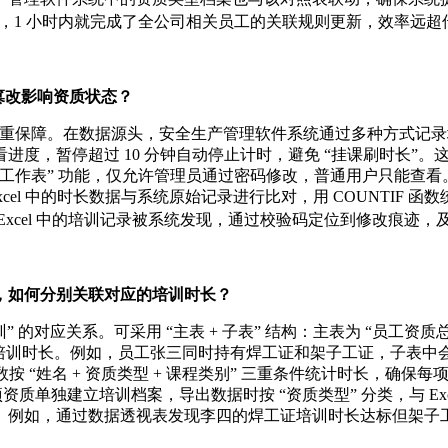
式，1 小时内就完成了全公司相关员工的关联规则更新，效率远超
为篡改影响资质状态？
验” 双重保障。在数据源头，安全生产管理软件系统通过多种方式
，暂停超过 10 分钟自动停止计时，避免 “挂课刷时长”。这些
护工作表” 功能，仅允许管理员通过密码修改，普通用户只能查看。同
el 中的时长数据与系统原始记录进行比对，用 COUNTIF 函数
Excel 中的培训记录被系统发现，通过校验码定位到修改痕迹，
），如何分别关联对应的培训时长？
培训” 的对应关系。可采用 “主表 + 子表” 结构：主表为 “员工
应的培训时长。例如，员工张三同时持有焊工证和架子工证，子表中会
函数按 “姓名 + 资质类型 + 课程类别” 三重条件统计时长，
独建立培训档案，导出数据时按 “资质类型” 分类，与 Excel 
例如，通过数据透视表发现李四的焊工证培训时长达标但架子工