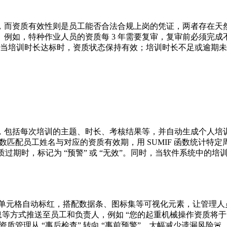
，而资质有效性则是员工能否合法合规上岗的凭证，两者存在天
例如，特种作业人员的资质每 3 年需要复审，复审前必须完成不
保：当培训时长达标时，资质状态保持有效；培训时长不足或逾期未
括每次培训的主题、时长、考核结果等，并自动生成个人培训档案。这
函数匹配员工姓名与对应的资质有效期，用 SUMIF 函数统计特定
期时，标记为 “预警” 或 “无效”。同时，当软件系统中的培训数
“无效” 的单元格自动标红，搭配数据条、图标集等可视化元素，让
息等方式推送至员工和负责人，例如 “您的起重机械操作资质将于 
资质管理从 “事后检查” 转向 “事前预警”，大幅减少遗漏风险🚨