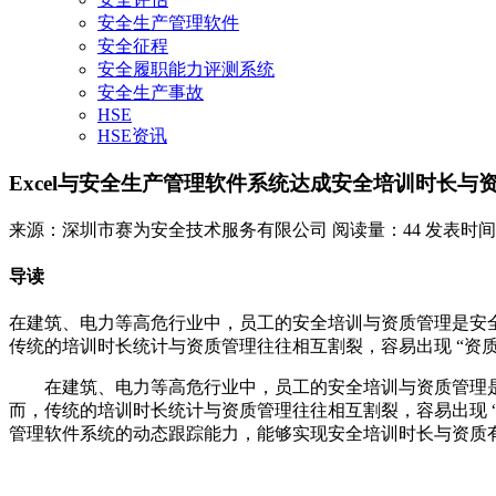
安全生产管理软件
安全征程
安全履职能力评测系统
安全生产事故
HSE
HSE资讯
Excel与安全生产管理软件系统达成安全培训时长与
来源：深圳市赛为安全技术服务有限公司
阅读量：44
发表时间：20
导读
在建筑、电力等高危行业中，员工的安全培训与资质管理是安
传统的培训时长统计与资质管理往往相互割裂，容易出现 “资质在有
在建筑、电力等高危行业中，员工的安全培训与资质管理
而，传统的培训时长统计与资质管理往往相互割裂，容易出现 “资
管理软件系统的动态跟踪能力，能够实现安全培训时长与资质有