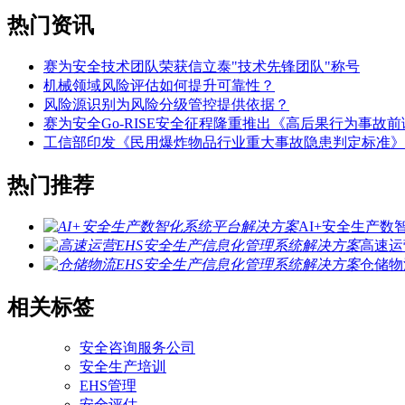
热门资讯
赛为安全技术团队荣获信立泰"技术先锋团队"称号
机械领域风险评估如何提升可靠性？
风险源识别为风险分级管控提供依据？
赛为安全Go-RISE安全征程隆重推出《高后果行为事故
工信部印发《民用爆炸物品行业重大事故隐患判定标准》
热门推荐
AI+安全生产
高速运
仓储物
相关标签
安全咨询服务公司
安全生产培训
EHS管理
安全评估