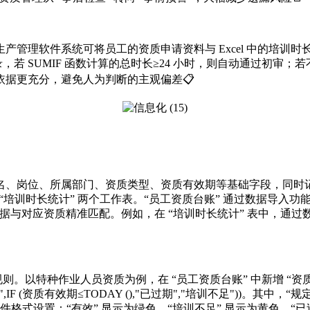
产管理软件系统可将员工的资质申请资料与 Excel 中的培训
记录，若 SUMIF 函数计算的总时长≥24 小时，则自动通过初审
据更充分，避免人为判断的主观偏差📋
名、岗位、所属部门、资质类型、资质有效期等基础字段，同时
” 和 “培训时长统计” 两个工作表。“员工资质台账” 通过数据导
数据与对应资质精准匹配。例如，在 “培训时长统计” 表中，通过
。以特种作业人员资质为例，在 “员工资质台账” 中新增 “资质状态”
有效",IF (资质有效期≤TODAY (),"已过期","培训不足"))。
条件格式设置：“有效” 显示为绿色，“培训不足” 显示为黄色，“