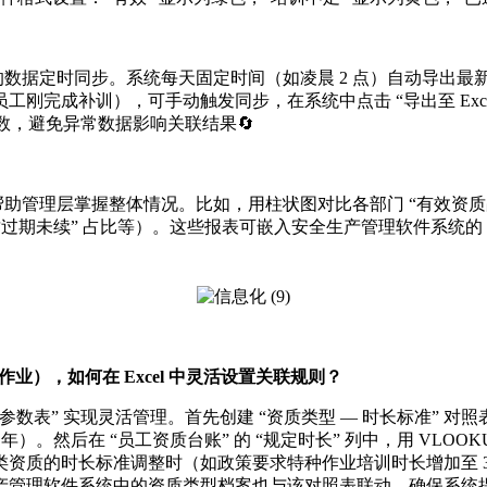
的数据定时同步。系统每天固定时间（如凌晨 2 点）自动导出最新的
完成补训），可手动触发同步，在系统中点击 “导出至 Excel
为负数，避免异常数据影响关联结果🔄
，帮助管理层掌握整体情况。比如，用柱状图对比各部门 “有效资质
过期未续” 占比等）。这些报表可嵌入安全生产管理软件系统的 da
作业），如何在 Excel 中灵活设置关联规则？
动态参数表” 实现灵活管理。首先创建 “资质类型 — 时长标准”
 小时 / 年）。然后在 “员工资质台账” 的 “规定时长” 列中，用 V
某类资质的时长标准调整时（如政策要求特种作业培训时长增加至 30 
管理软件系统中的资质类型档案也与该对照表联动，确保系统提示的