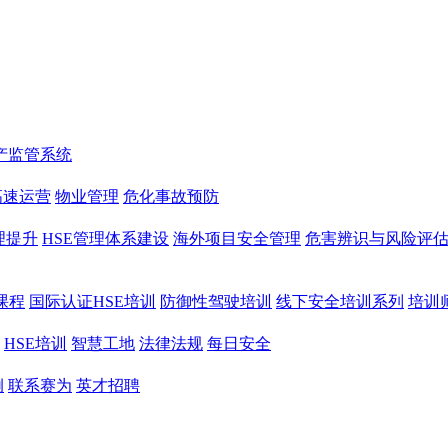
产监管系统
高速运营
物业管理
危化事故预防
理提升
HSE管理体系建设
海外项目安全管理
危害辨识与风险评
课程
国际认证HSE培训
防御性驾驶培训
线下安全培训系列
培训
HSE培训
智慧工地
法律法规
每日安全
例
联系赛为
英才招聘