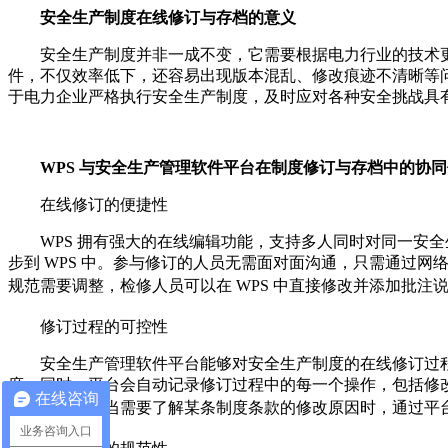
安全生产制度在线修订与存档的意义
安全生产制度并非一成不变，它需要根据电力行业的技术
件，不仅效率低下，还容易出现版本混乱、修改痕迹不清晰等
于电力企业严格执行安全生产制度，及时应对各种安全挑战具有
WPS 与安全生产管理软件平台在制度修订与存档中的协
在线修订的便捷性
WPS 拥有强大的在线编辑功能，支持多人同时对同一安
步到 WPS 中。参与修订的人员无需面对面沟通，只需通过网
规范需要调整，检修人员可以在 WPS 中直接修改并添加批
修订过程的可控性
安全生产管理软件平台能够对安全生产制度的在线修订过
度。同时，平台会自动记录修订过程中的每一个操作，包括修改
在线咨询
审计。比如，当需要了解某条制度条款的修改原因时，通过平
业务咨询入口