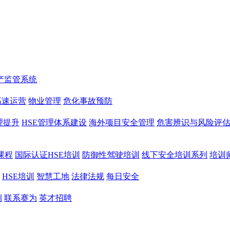
产监管系统
高速运营
物业管理
危化事故预防
理提升
HSE管理体系建设
海外项目安全管理
危害辨识与风险评
课程
国际认证HSE培训
防御性驾驶培训
线下安全培训系列
培训
HSE培训
智慧工地
法律法规
每日安全
例
联系赛为
英才招聘