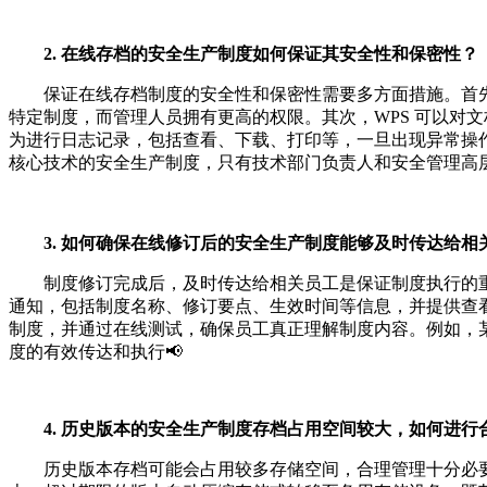
2. 在线存档的安全生产制度如何保证其安全性和保密性？
保证在线存档制度的安全性和保密性需要多方面措施。首
特定制度，而管理人员拥有更高的权限。其次，WPS 可以对
为进行日志记录，包括查看、下载、打印等，一旦出现异常操
核心技术的安全生产制度，只有技术部门负责人和安全管理高
3. 如何确保在线修订后的安全生产制度能够及时传达给相
制度修订完成后，及时传达给相关员工是保证制度执行的
通知，包括制度名称、修订要点、生效时间等信息，并提供查看
制度，并通过在线测试，确保员工真正理解制度内容。例如，
度的有效传达和执行📢
4. 历史版本的安全生产制度存档占用空间较大，如何进行
历史版本存档可能会占用较多存储空间，合理管理十分必要