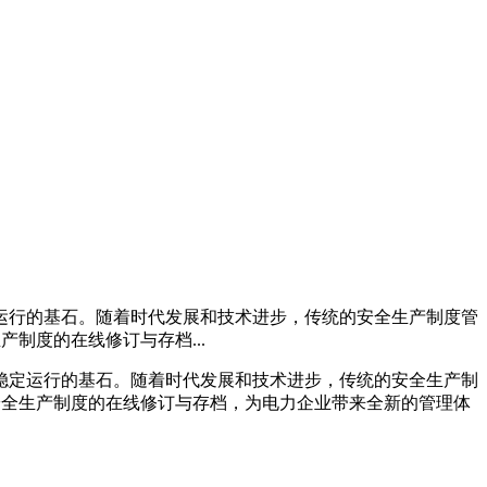
运行的基石。随着时代发展和技术进步，传统的安全生产制度管
制度的在线修订与存档...
稳定运行的基石。随着时代发展和技术进步，传统的安全生产制
安全生产制度的在线修订与存档，为电力企业带来全新的管理体