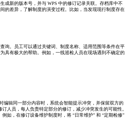
生成新的版本号，并与 WPS 中的修订记录关联。存档库中不
之间的差异，了解制度的演变过程。比如，当发现现行制度存在
速查询。员工可以通过关键词、制度名称、适用范围等条件在平
行为具有极大的帮助。例如，一线巡检人员在现场遇到不确定的
同时编辑同一部分内容时，系统会智能提示冲突，并保留双方的
修订人员，每人负责特定部分的修订，减少冲突发生的可能性。
，在修订设备维护制度时，将 “日常维护” 和 “定期检修”