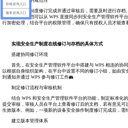
存档管理的规范性
价格咨询入口
安全生产制度修订完成并通过审核后，需要及时进行存档。
服务咨询入口
订后的制度文档可以从 WPS 直接同步到安全生产管理软件
行加密处理，结合平台的权限管理，确保只有授权人员才能查看
实现安全生产制度在线修订与存档的具体方式
搭建协同修订环境
首先，在安全生产管理软件平台中搭建与 WPS 相连的协
以根据自身组织架构，在平台中设置不同的修订小组，如由安
到通知并通过 WPS 参与修订工作👥
制定修订流程与审核机制
结合 WPS 和安全生产管理软件平台的功能，制定标准化
提交审核，审核人员在平台上查看修订后的文档，若有意见可以通
生效版本。例如，一项新的设备安全操作制度修订完成后，需
建立版本管理体系