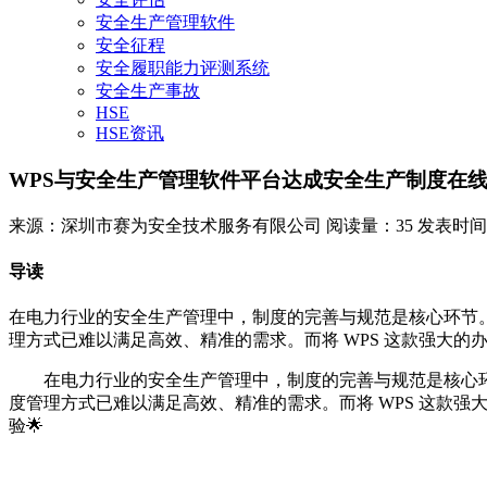
安全生产管理软件
安全征程
安全履职能力评测系统
安全生产事故
HSE
HSE资讯
WPS与安全生产管理软件平台达成安全生产制度在
来源：深圳市赛为安全技术服务有限公司
阅读量：35
发表时间：20
导读
在电力行业的安全生产管理中，制度的完善与规范是核心环节
理方式已难以满足高效、精准的需求。而将 WPS 这款强大的
在电力行业的安全生产管理中，制度的完善与规范是核心
度管理方式已难以满足高效、精准的需求。而将 WPS 这款强
验🌟