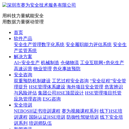
用科技力量赋能安全
用数据力量驱动管理
首页
软件产品
安全生产管理数字化系统
安全履职能力评估系统
安全生
产监管系统
解决方案
AI+安全生产
机械制造
仓储物流
工业互联网+危化生产
高速运营
物业管理
危化事故预防
安全咨询
双重预防机制建设
工艺过程安全咨询
“安全征程”安全管
理提升
HSE管理体系建设
海外项目安全管理
危害辨识
与风险评估
集团公司HSE顶层设计
HSE管理项目托管
应急管理咨询
ESG咨询
安全培训
NEBOSH证书培训课程
赛为视频课程系列
线下HSE培
训课程
国际认证HSE培训
防御性驾驶培训
线下安全培
训系列
培训师队伍