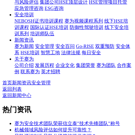
与风险评估
集团公司HSE顶层设计
HSE管理项目托管
应急管理咨询
ESG咨询
安全培训
NEBOSH证书培训课程
赛为视频课程系列
线下HSE培
训课程
国际认证HSE培训
防御性驾驶培训
线下安全培
训系列
培训师队伍
新闻资讯
赛为新闻
安全管理
安全百问
Go-RISE
双重预防
安全体
系
HSE培训
智慧工地
法律法规
每日安全
关于赛为
公司介绍
发展历程
企业文化
集团荣誉
赛为团队
合作案
例
联系赛为
英才招聘
首页
新闻资讯
安全管理
返回列表
返回新闻中心
热门资讯
赛为安全技术团队荣获信立泰"技术先锋团队"称号
机械领域风险评估如何提升可靠性？