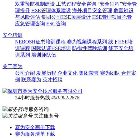
双重预防机制建设
工艺过程安全咨询
“安全征程”安全管
理提升
HSE管理体系建设
海外项目安全管理
危害辨识
与风险评估
集团公司HSE顶层设计
HSE管理项目托管
应急管理咨询
ESG咨询
安全培训
NEBOSH证书培训课程
赛为视频课程系列
线下HSE培
训课程
国际认证HSE培训
防御性驾驶培训
线下安全培
训系列
培训师队伍
关于赛为
公司介绍
发展历程
企业文化
集团荣誉
赛为团队
合作案
例
联系赛为
英才招聘
24小时服务热线
400-902-2878
服务咨询
关注服务号
赛为安全画册下载
赛为服务清单下载