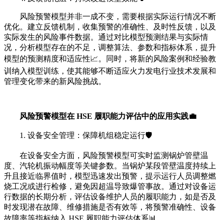
风险预警模型并非一成不变，需要根据实际运行情况不断
优化。建立反馈机制，收集预警的准确性、及时性反馈，以及
实际发生的风险事件数据。通过对比模型预测结果与实际情
况，分析模型存在的不足，调整算法、参数和指标体系，提升
模型的预测精度和适应性📈。同时，将新的风险案例和经验教
训纳入模型训练，使其能够不断适应火力发电行业技术发展和
管理变化带来的新风险挑战。
风险预警模型在 HSE 履职能力评估中的应用实践💼
1. 设备安全管理：保障机组稳定运行🛡️
在设备安全方面，风险预警模型可实时监测锅炉管壁温
度、汽轮机振动幅度等关键参数。当锅炉某段管壁温度持续上
升且接近临界值时，模型迅速发出预警，提示运行人员调整燃
烧工况或进行检修，避免因超温导致爆管事故。通过对设备运
行数据的长期分析，评估设备维护人员的履职能力，如是否及
时发现潜在故障、维修措施是否有效等，将预警准确性、设备
故障率等指标纳入 HSE 履职能力评估体系📊。