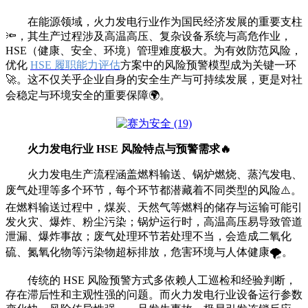
在能源领域，火力发电行业作为国民经济发展的重要支柱
🔦，其生产过程涉及高温高压、复杂设备系统与高危作业，
HSE（健康、安全、环境）管理难度极大。为有效防范风险，
优化
HSE 履职能力评估
方案中的风险预警模型成为关键一环
🚀。这不仅关乎企业自身的安全生产与可持续发展，更是对社
会稳定与环境安全的重要保障🌍。
火力发电行业 HSE 风险特点与预警需求🔥
火力发电生产流程涵盖燃料输送、锅炉燃烧、蒸汽发电、
废气处理等多个环节，每个环节都潜藏着不同类型的风险⚠️。
在燃料输送过程中，煤炭、天然气等燃料的储存与运输可能引
发火灾、爆炸、粉尘污染；锅炉运行时，高温高压易导致管道
泄漏、爆炸事故；废气处理环节若处理不当，会造成二氧化
硫、氮氧化物等污染物超标排放，危害环境与人体健康🌪️。
传统的 HSE 风险预警方式多依赖人工巡检和经验判断，
存在滞后性和主观性强的问题。而火力发电行业设备运行参数