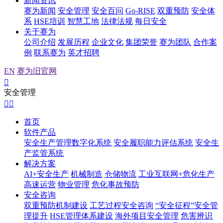
新闻资讯
赛为新闻
安全管理
安全百问
Go-RISE
双重预防
安全体
系
HSE培训
智慧工地
法律法规
每日安全
关于赛为
公司介绍
发展历程
企业文化
集团荣誉
赛为团队
合作案
例
联系赛为
英才招聘
EN
赛为旧官网

安全管理


首页
软件产品
安全生产管理数字化系统
安全履职能力评估系统
安全生
产监管系统
解决方案
AI+安全生产
机械制造
仓储物流
工业互联网+危化生产
高速运营
物业管理
危化事故预防
安全咨询
双重预防机制建设
工艺过程安全咨询
“安全征程”安全管
理提升
HSE管理体系建设
海外项目安全管理
危害辨识