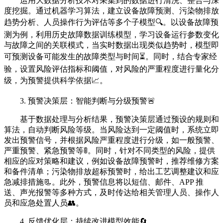
运用大数据分析技术对采集到的数据进行清洗、整合与深
度挖掘。通过机器学习算法，建立设备故障预测、污染物排放
趋势分析、人员操作行为评估等多个子模型🔍。以设备故障预
测为例，利用历史故障数据训练模型，学习设备运行参数变化
与故障之间的关联模式，当实时数据出现类似趋势时，模型即
可预测设备可能发生的故障类型与时间⏳。同时，结合专家经
验，设置风险评估指标和阈值，对风险的严重程度进行量化分
级，为预警提供科学依据📈。
3. 预警决策层：智能判断与分级预警🚨
基于数据处理与分析结果，预警决策层通过预设的规则和
算法，自动判断风险等级。当风险达到一定阈值时，系统立即
发出预警信号，并根据风险严重程度进行分级，如一般预警、
严重预警、紧急预警等🚦。同时，针对不同类型的风险，提供
相应的应对策略和建议，例如设备故障预警时，推荐维修方案
和备件清单；污染物排放超标预警时，给出工艺调整建议和应
急减排措施📃。此外，预警信息将以短信、邮件、APP 推
送、声光报警等多种方式，及时传达给相关管理人员、操作人
员和应急处置人员👥。
4. 反馈优化层：持续改进模型效能🔄