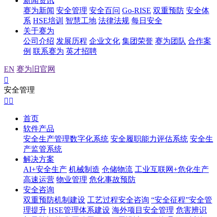
新闻资讯
赛为新闻
安全管理
安全百问
Go-RISE
双重预防
安全体
系
HSE培训
智慧工地
法律法规
每日安全
关于赛为
公司介绍
发展历程
企业文化
集团荣誉
赛为团队
合作案
例
联系赛为
英才招聘
EN
赛为旧官网

安全管理


首页
软件产品
安全生产管理数字化系统
安全履职能力评估系统
安全生
产监管系统
解决方案
AI+安全生产
机械制造
仓储物流
工业互联网+危化生产
高速运营
物业管理
危化事故预防
安全咨询
双重预防机制建设
工艺过程安全咨询
“安全征程”安全管
理提升
HSE管理体系建设
海外项目安全管理
危害辨识