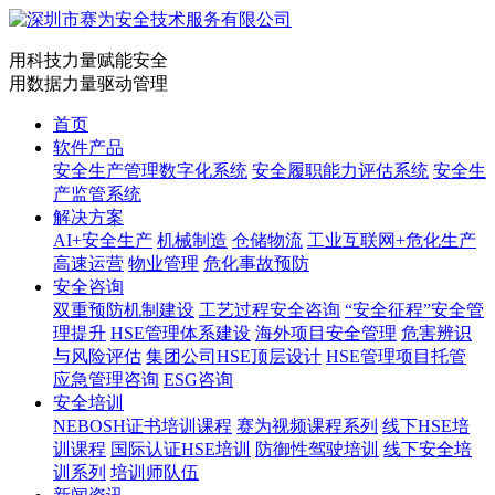
用科技力量赋能安全
用数据力量驱动管理
首页
软件产品
安全生产管理数字化系统
安全履职能力评估系统
安全生
产监管系统
解决方案
AI+安全生产
机械制造
仓储物流
工业互联网+危化生产
高速运营
物业管理
危化事故预防
安全咨询
双重预防机制建设
工艺过程安全咨询
“安全征程”安全管
理提升
HSE管理体系建设
海外项目安全管理
危害辨识
与风险评估
集团公司HSE顶层设计
HSE管理项目托管
应急管理咨询
ESG咨询
安全培训
NEBOSH证书培训课程
赛为视频课程系列
线下HSE培
训课程
国际认证HSE培训
防御性驾驶培训
线下安全培
训系列
培训师队伍