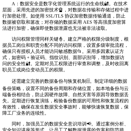
A：数据安全是数字化管理系统运行的生命线🔐。在技术
层面，采用先进的加密技术🔏，对数据在传输和存储过程中进
行加密处理。如使用 SSL/TLS 协议加密数据传输通道，防止
数据被窃取和篡改；对存储的数据采用 AES 等高强度加密算
法进行加密，确保即使数据泄露也无法被非法读取。
访问权限管理同样关键👮。建立严格的权限分级制度，根
据员工岗位和职责分配不同的访问权限，设置多级审批流程，
确保只有授权人员才能访问敏感数据📂。采用多因素认证方
式，如密码 + 验证码、指纹识别、面部识别等，增加数据访
问的安全性🔐。定期对员工权限进行审查和调整，及时收回离
职员工或岗位变动员工的权限。
还需建立完善的数据备份与恢复机制🗄️。制定详细的数据
备份策略，设置不同的备份周期和存储位置，如本地备份与云
端备份相结合，防止因硬件故障、自然灾害等原因导致数据丢
失。定期进行恢复演练，检验备份数据的可用性和恢复流程的
有效性，确保在发生数据安全事故时，能够快速恢复数据，保
障工厂业务的连续性。
同时，加强员工的数据安全意识培训📢。通过案例分析、
安全知识讲座等形式，让员工了解数据泄露的危害和防范措