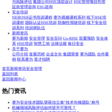
与风险评估
集团公司HSE顶层设计
HSE管理项目托管
应急管理咨询
ESG咨询
安全培训
NEBOSH证书培训课程
赛为视频课程系列
线下HSE培
训课程
国际认证HSE培训
防御性驾驶培训
线下安全培
训系列
培训师队伍
新闻资讯
赛为新闻
安全管理
安全百问
Go-RISE
双重预防
安全体
系
HSE培训
智慧工地
法律法规
每日安全
关于赛为
公司介绍
发展历程
企业文化
集团荣誉
赛为团队
合作案
例
联系赛为
英才招聘
首页
新闻资讯
安全管理
返回列表
返回新闻中心
热门资讯
赛为安全技术团队荣获信立泰"技术先锋团队"称号
机械领域风险评估如何提升可靠性？