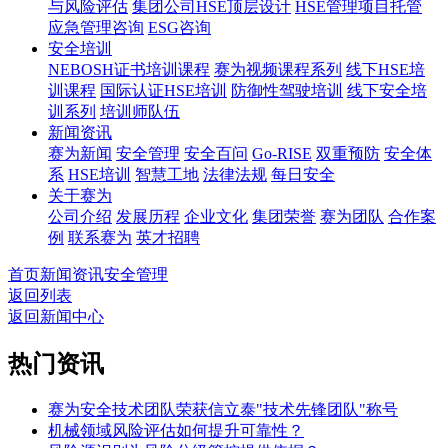
与风险评估
集团公司HSE顶层设计
HSE管理项目托管
应急管理咨询
ESG咨询
安全培训
NEBOSH证书培训课程
赛为视频课程系列
线下HSE培
训课程
国际认证HSE培训
防御性驾驶培训
线下安全培
训系列
培训师队伍
新闻资讯
赛为新闻
安全管理
安全百问
Go-RISE
双重预防
安全体
系
HSE培训
智慧工地
法律法规
每日安全
关于赛为
公司介绍
发展历程
企业文化
集团荣誉
赛为团队
合作案
例
联系赛为
英才招聘
首页
新闻资讯
安全管理
返回列表
返回新闻中心
热门资讯
赛为安全技术团队荣获信立泰"技术先锋团队"称号
机械领域风险评估如何提升可靠性？