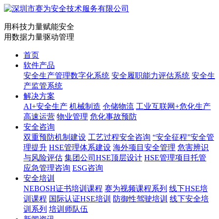
用科技力量赋能安全
用数据力量驱动管理
首页
软件产品
安全生产管理数字化系统
安全履职能力评估系统
安全生
产监管系统
解决方案
AI+安全生产
机械制造
仓储物流
工业互联网+危化生产
高速运营
物业管理
危化事故预防
安全咨询
双重预防机制建设
工艺过程安全咨询
“安全征程”安全管
理提升
HSE管理体系建设
海外项目安全管理
危害辨识
与风险评估
集团公司HSE顶层设计
HSE管理项目托管
应急管理咨询
ESG咨询
安全培训
NEBOSH证书培训课程
赛为视频课程系列
线下HSE培
训课程
国际认证HSE培训
防御性驾驶培训
线下安全培
训系列
培训师队伍