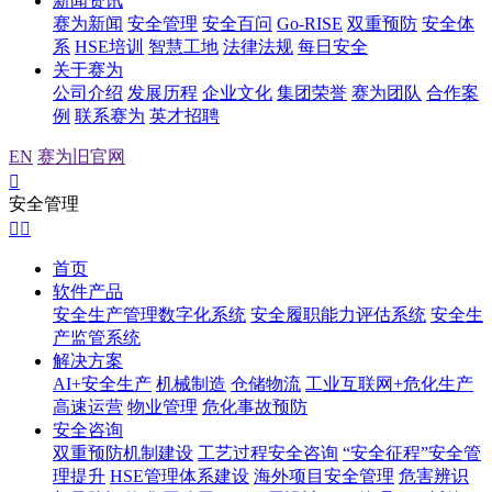
新闻资讯
赛为新闻
安全管理
安全百问
Go-RISE
双重预防
安全体
系
HSE培训
智慧工地
法律法规
每日安全
关于赛为
公司介绍
发展历程
企业文化
集团荣誉
赛为团队
合作案
例
联系赛为
英才招聘
EN
赛为旧官网

安全管理


首页
软件产品
安全生产管理数字化系统
安全履职能力评估系统
安全生
产监管系统
解决方案
AI+安全生产
机械制造
仓储物流
工业互联网+危化生产
高速运营
物业管理
危化事故预防
安全咨询
双重预防机制建设
工艺过程安全咨询
“安全征程”安全管
理提升
HSE管理体系建设
海外项目安全管理
危害辨识