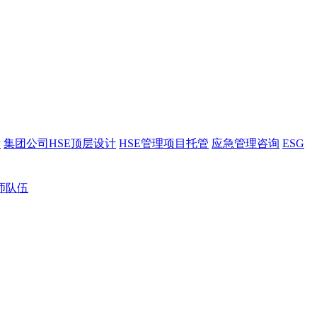
估
集团公司HSE顶层设计
HSE管理项目托管
应急管理咨询
ESG
师队伍