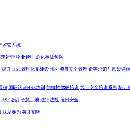
产监管系统
高速运营
物业管理
危化事故预防
理提升
HSE管理体系建设
海外项目安全管理
危害辨识与风险评
课程
国际认证HSE培训
防御性驾驶培训
线下安全培训系列
培训
HSE培训
智慧工地
法律法规
每日安全
例
联系赛为
英才招聘