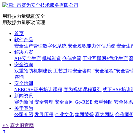
用科技力量赋能安全
用数据力量驱动管理
首页
软件产品
安全生产管理数字化系统
安全履职能力评估系统
安全生
解决方案
AI+安全生产
机械制造
仓储物流
工业互联网+危化生产
安全咨询
双重预防机制建设
工艺过程安全咨询
“安全征程”安全管
咨询
安全培训
NEBOSH证书培训课程
赛为视频课程系列
线下HSE培训
新闻资讯
赛为新闻
安全管理
安全百问
Go-RISE
双重预防
安全体系
关于赛为
公司介绍
发展历程
企业文化
集团荣誉
赛为团队
合作案
EN
赛为旧官网
