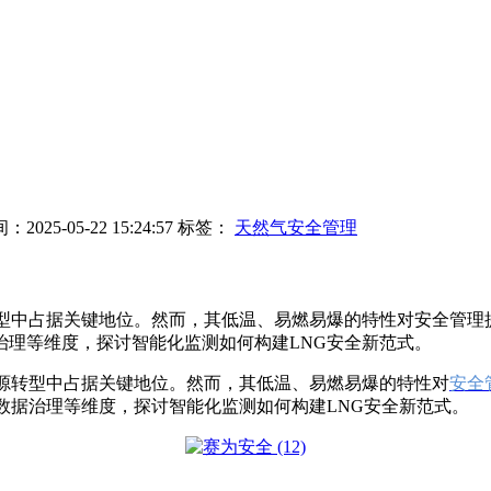
025-05-22 15:24:57
标签：
天然气安全管理
型中占据关键地位。然而，其低温、易燃易爆的特性对安全管理
治理等维度，探讨智能化监测如何构建LNG安全新范式。
能源转型中占据关键地位。然而，其低温、易燃易爆的特性对
安全
数据治理等维度，探讨智能化监测如何构建LNG安全新范式。