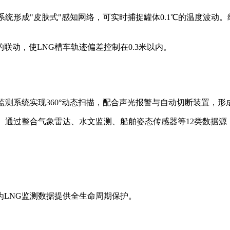
系统形成"皮肤式"感知网络，可实时捕捉罐体0.1℃的温度波动
联动，使LNG槽车轨迹偏差控制在0.3米以内。
测系统实现360°动态扫描，配合声光报警与自动切断装置，形成
。通过整合气象雷达、水文监测、船舶姿态传感器等12类数据源
LNG监测数据提供全生命周期保护。