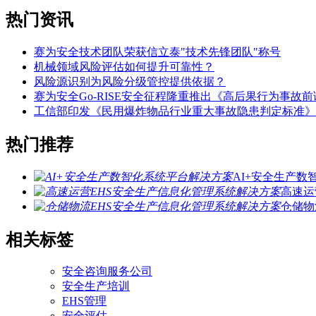
热门资讯
赛为安全技术团队荣获信立泰"技术先锋团队"称号
机械领域风险评估如何提升可靠性？
风险源识别为风险分级管控提供依据？
赛为安全Go-RISE安全征程隆重推出《高后果行为事故
工信部印发《民用爆炸物品行业重大事故隐患判定标准》
热门推荐
AI+安全生产
高速运
仓储物
相关标签
安全咨询服务公司
安全生产培训
EHS管理
安全评估