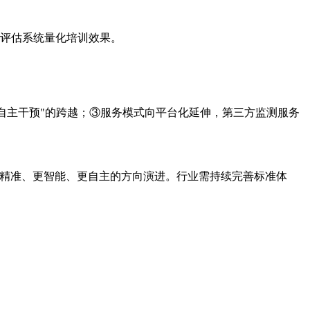
I评估系统量化培训效果。
"自主干预"的跨越；③服务模式向平台化延伸，第三方监测服务
更精准、更智能、更自主的方向演进。行业需持续完善标准体