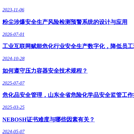
2023-11-06
粉尘涉爆安全生产风险检测预警系统的设计与应用
2026-07-01
工业互联网赋能危化行业安全生产数字化，降低员工
2024-10-28
如何遵守压力容器安全技术规程？
2025-07-07
危化品安全管理，山东全省危险化学品安全监管工作推
2025-03-25
NEBOSH证书难度与哪些因素有关？
2024-05-07