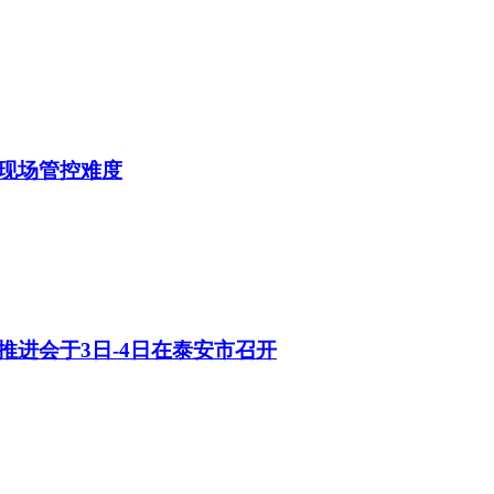
现场管控难度
进会于3日-4日在泰安市召开