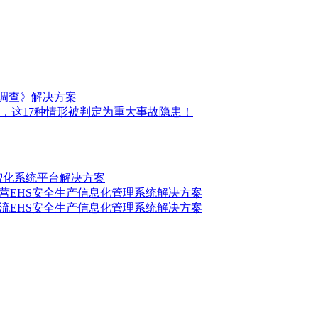
前调查》解决方案
，这17种情形被判定为重大事故隐患！
数智化系统平台解决方案
营EHS安全生产信息化管理系统解决方案
流EHS安全生产信息化管理系统解决方案