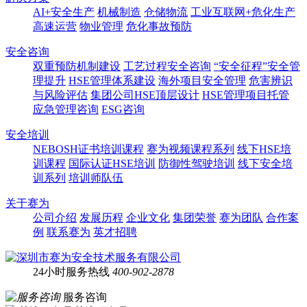
AI+安全生产
机械制造
仓储物流
工业互联网+危化生产
高速运营
物业管理
危化事故预防
安全咨询
双重预防机制建设
工艺过程安全咨询
“安全征程”安全管
理提升
HSE管理体系建设
海外项目安全管理
危害辨识
与风险评估
集团公司HSE顶层设计
HSE管理项目托管
应急管理咨询
ESG咨询
安全培训
NEBOSH证书培训课程
赛为视频课程系列
线下HSE培
训课程
国际认证HSE培训
防御性驾驶培训
线下安全培
训系列
培训师队伍
关于赛为
公司介绍
发展历程
企业文化
集团荣誉
赛为团队
合作案
例
联系赛为
英才招聘
24小时服务热线
400-902-2878
服务咨询