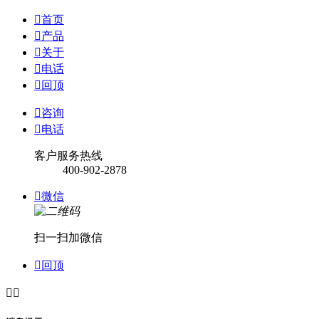

首页

产品

关于

电话

回顶

咨询

电话
客户服务热线
400-902-2878

微信
扫一扫加微信

回顶

