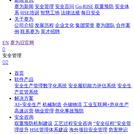
新闻资讯
赛为新闻
安全管理
安全百问
Go-RISE
双重预防
安全体
系
HSE培训
智慧工地
法律法规
每日安全
关于赛为
公司介绍
发展历程
企业文化
集团荣誉
赛为团队
合作案
例
联系赛为
英才招聘
EN
赛为旧官网

安全管理


首页
软件产品
安全生产管理数字化系统
安全履职能力评估系统
安全生
产监管系统
解决方案
AI+安全生产
机械制造
仓储物流
工业互联网+危化生产
高速运营
物业管理
危化事故预防
安全咨询
双重预防机制建设
工艺过程安全咨询
“安全征程”安全管
理提升
HSE管理体系建设
海外项目安全管理
危害辨识