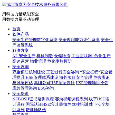
用科技力量赋能安全
用数据力量驱动管理
首页
软件产品
安全生产管理数字化系统
安全履职能力评估系统
安全生
产监管系统
解决方案
AI+安全生产
机械制造
仓储物流
工业互联网+危化生产
高速运营
物业管理
危化事故预防
安全咨询
双重预防机制建设
工艺过程安全咨询
“安全征程”安全管
理提升
HSE管理体系建设
海外项目安全管理
危害辨识
与风险评估
集团公司HSE顶层设计
HSE管理项目托管
应急管理咨询
ESG咨询
安全培训
NEBOSH证书培训课程
赛为视频课程系列
线下HSE培
训课程
国际认证HSE培训
防御性驾驶培训
线下安全培
训系列
培训师队伍