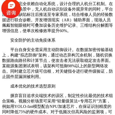
避免完全依赖自动化系统，设计合理的人机分工机制。在
电力巡检场景中，无人机自动识别设备外观异常的同时，平台
应将疑似缺陷标注后推送至专家系统，结合维修人员的经验数
据进行联合诊断。开发增强现实（AR）辅助界面，现场人员
佩戴智能眼镜时可叠加设备历史维护记录、三维结构分解图等
增强信息，使单次检修效率提升60%。
安全防护的主动免疫体系
平台自身安全需采用主动防御设计。在数据加密传输基础
上，构建“拟态防御”架构，通过动态异构冗余机制，随机切换
数据路由路径和计算节点，使攻击者无法获取稳定攻击界面。
某能源集团测试表明，该架构可抵御98%以上的新型网络攻
击。同时建立芯片级可信根，对关键指令进行硬件级验证，防
止固件层漏洞被利用。
成本优化的技术选型原则
摒弃盲目追求尖端技术的误区，制定性价比最优的技术组
合策略。视频分析场景可采用“轻量级算法+专用芯片”方案，
例如用YOLO-fast模型配合NPU加速芯片，在保证识别精度的
同时降低75%的硬件成本。对于低频次但高风险的监测项，可