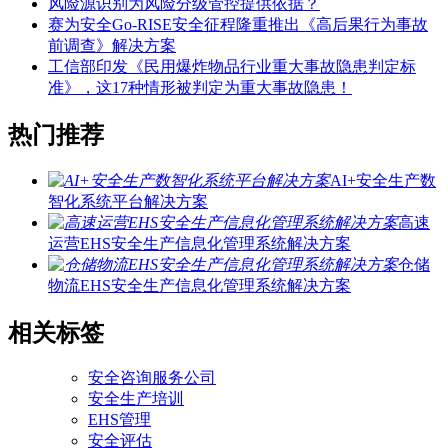
风险源识别为风险分级管控提供依据？
赛为安全Go-RISE安全征程隆重推出《高后果行为事故
前调查》解决方案
工信部印发《民用爆炸物品行业重大事故隐患判定标
准》，这17种情形被判定为重大事故隐患！
热门推荐
AI+安全生产数
智化系统平台解决方案
高速
运营EHS安全生产信息化管理系统解决方案
仓储
物流EHS安全生产信息化管理系统解决方案
相关标签
安全咨询服务公司
安全生产培训
EHS管理
安全评估