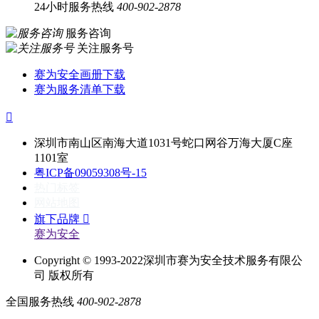
24小时服务热线
400-902-2878
服务咨询
关注服务号
赛为安全画册下载
赛为服务清单下载

深圳市南山区南海大道1031号蛇口网谷万海大厦C座
1101室
粤ICP备09059308号-15
热门标签
网站地图
旗下品牌

赛为安全
Copyright © 1993-2022深圳市赛为安全技术服务有限公
司 版权所有
全国服务热线
400-902-2878