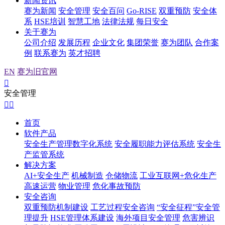
新闻资讯
赛为新闻
安全管理
安全百问
Go-RISE
双重预防
安全体
系
HSE培训
智慧工地
法律法规
每日安全
关于赛为
公司介绍
发展历程
企业文化
集团荣誉
赛为团队
合作案
例
联系赛为
英才招聘
EN
赛为旧官网

安全管理


首页
软件产品
安全生产管理数字化系统
安全履职能力评估系统
安全生
产监管系统
解决方案
AI+安全生产
机械制造
仓储物流
工业互联网+危化生产
高速运营
物业管理
危化事故预防
安全咨询
双重预防机制建设
工艺过程安全咨询
“安全征程”安全管
理提升
HSE管理体系建设
海外项目安全管理
危害辨识