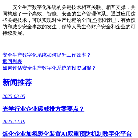
安全生产数字化系统的关键技术相互关联、相互支撑，共
同构建了一个高效、智能、安全的生产管理体系。通过应用这
些关键技术，可以实现对生产过程的全面监控和管理，有效预
防和减少安全事故的发生，保障人民生命财产安全和企业的可
持续发展。
安全生产数字化系统如何提升工作效率？
返回列表
如何评估安全生产数字化系统的投资回报？
新闻推荐
2025-03-05
光学行业企业碳减排方案要点？
2025-12-19
炼化企业加氢裂化装置AI双重预防机制数字化平台