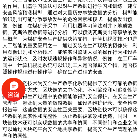
的作用。机器学习算法可以对生产数据进行学习和训练，建立
安全风险预测模型。通过对大量历史事故数据的分析，模型能
够识别出可能导致事故发生的危险因素和模式，提前发出预
警。例如，在煤矿开采中，利用机器学习算法对井下地质数
据、瓦斯浓度数据等进行分析，可以预测瓦斯突出等事故的发
生概率，为煤矿安全生产提供决策支持。计算机视觉技术也是
人工智能的重要应用之一，通过安装在生产现场的摄像头，利
用图像识别和分析技术，能够实时监测人员的操作行为和设备
的运行状态，及时发现违规操作和异常情况。例如，在工厂车
间中，计算机视觉系统可以识别工人是否佩戴安全帽、是否按
照操作规程进行操作等，确保生产过程的安全。
区块链技术为安全生产数字化系统提供了安全可靠的数据
存储和共享方式。区块链的去中心化、不可篡改和可追溯性等
特点，使得生产过程中的数据能够得到安全保护。在安全生产
管理中，涉及到大量的敏感数据，如设备维护记录、安全检查
报告等，这些数据的安全性至关重要。区块链技术可以确保这
些数据的真实性和完整性，防止数据被篡改和伪造。同时，区
块链技术还可以实现数据的共享和协同，不同部门和企业之间
可以通过区块链平台安全地共享数据，提高安全生产管理的效
率和协同性。