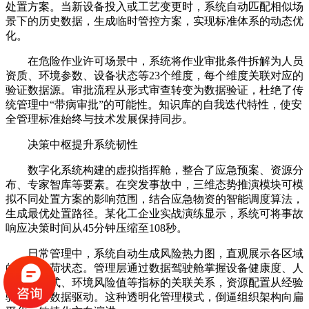
处置方案。当新设备投入或工艺变更时，系统自动匹配相似场
景下的历史数据，生成临时管控方案，实现标准体系的动态优
化。
在危险作业许可场景中，系统将作业审批条件拆解为人员
资质、环境参数、设备状态等23个维度，每个维度关联对应的
验证数据源。审批流程从形式审查转变为数据验证，杜绝了传
统管理中“带病审批”的可能性。知识库的自我迭代特性，使安
全管理标准始终与技术发展保持同步。
决策中枢提升系统韧性
数字化系统构建的虚拟指挥舱，整合了应急预案、资源分
布、专家智库等要素。在突发事故中，三维态势推演模块可模
拟不同处置方案的影响范围，结合应急物资的智能调度算法，
生成最优处置路径。某化工企业实战演练显示，系统可将事故
响应决策时间从45分钟压缩至108秒。
日常管理中，系统自动生成风险热力图，直观展示各区域
的安全负荷状态。管理层通过数据驾驶舱掌握设备健康度、人
员行为模式、环境风险值等指标的关联关系，资源配置从经验
驱动转向数据驱动。这种透明化管理模式，倒逼组织架构向扁