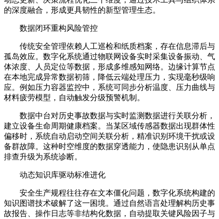
的深度融合，形成更具韧性的新型管理生态。
数据闭环重构风险管控
传统安全管理依赖人工巡检和纸质档案，存在信息滞后与
孤岛效应。数字化系统通过物联网设备实时采集设备振动、气
体浓度、人员定位等数据，形成多维感知网络。边缘计算节点
在本地完成异常数据初筛，降低云端处理压力，实现毫秒级响
应。例如压力容器监控中，系统可同步分析温度、压力曲线与
材料疲劳模型，自动触发分级预警机制。
数据中台对历史事故数据与实时监测数据进行关联分析，
建立设备生命周期健康档案。当某区域传感器数据出现群体性
偏移时，系统自动启动空间关联分析，精准识别环境干扰或设
备群故障。这种时空维度的数据穿透能力，使隐患识别从单点
排查升级为系统诊断。
动态知识库驱动标准进化
安全生产规程往往存在文本僵化问题，数字化系统构建的
知识图谱技术破解了这一困境。通过自然语言处理解构历史事
故报告、操作日志等非结构化数据，自动提取关键风险因子与