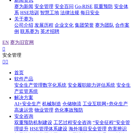
新闻资讯
赛为新闻
安全管理
安全百问
Go-RISE
双重预防
安全体
系
HSE培训
智慧工地
法律法规
每日安全
关于赛为
公司介绍
发展历程
企业文化
集团荣誉
赛为团队
合作案
例
联系赛为
英才招聘
EN
赛为旧官网

安全管理


首页
软件产品
安全生产管理数字化系统
安全履职能力评估系统
安全生
产监管系统
解决方案
AI+安全生产
机械制造
仓储物流
工业互联网+危化生产
高速运营
物业管理
危化事故预防
安全咨询
双重预防机制建设
工艺过程安全咨询
“安全征程”安全管
理提升
HSE管理体系建设
海外项目安全管理
危害辨识