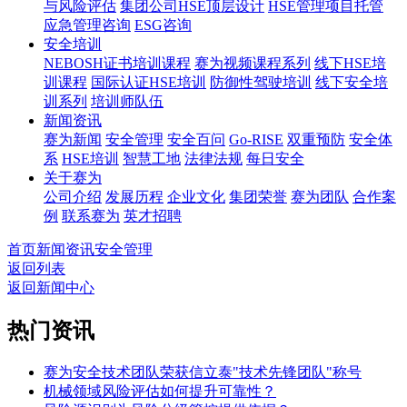
与风险评估
集团公司HSE顶层设计
HSE管理项目托管
应急管理咨询
ESG咨询
安全培训
NEBOSH证书培训课程
赛为视频课程系列
线下HSE培
训课程
国际认证HSE培训
防御性驾驶培训
线下安全培
训系列
培训师队伍
新闻资讯
赛为新闻
安全管理
安全百问
Go-RISE
双重预防
安全体
系
HSE培训
智慧工地
法律法规
每日安全
关于赛为
公司介绍
发展历程
企业文化
集团荣誉
赛为团队
合作案
例
联系赛为
英才招聘
首页
新闻资讯
安全管理
返回列表
返回新闻中心
热门资讯
赛为安全技术团队荣获信立泰"技术先锋团队"称号
机械领域风险评估如何提升可靠性？