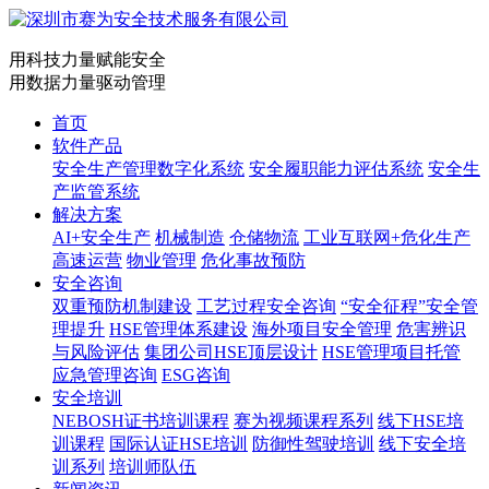
用科技力量赋能安全
用数据力量驱动管理
首页
软件产品
安全生产管理数字化系统
安全履职能力评估系统
安全生
产监管系统
解决方案
AI+安全生产
机械制造
仓储物流
工业互联网+危化生产
高速运营
物业管理
危化事故预防
安全咨询
双重预防机制建设
工艺过程安全咨询
“安全征程”安全管
理提升
HSE管理体系建设
海外项目安全管理
危害辨识
与风险评估
集团公司HSE顶层设计
HSE管理项目托管
应急管理咨询
ESG咨询
安全培训
NEBOSH证书培训课程
赛为视频课程系列
线下HSE培
训课程
国际认证HSE培训
防御性驾驶培训
线下安全培
训系列
培训师队伍