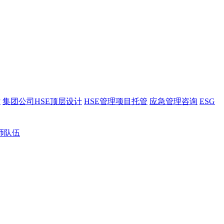
估
集团公司HSE顶层设计
HSE管理项目托管
应急管理咨询
ESG
师队伍